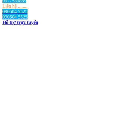
0977589889
Liên hệ ........
090504 5525
090504 5525
Hỗ trợ trực tuyến