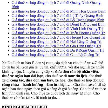
Giá thuê xe hợp đồng du lịch 7 chỗ đi Quảng Ninh Quảng
Bình
Giá thuê xe hợp đồng du lịch 7 chỗ đi Minh Hóa Quảng Bình
Giá thuê xe hợp đồng du lịch 7 chỗ đi Lệ Thủy Quảng Bình
Giá thuê xe hợp đồng du lịch 7 chỗ đi Bố Trạch Quảng Bình
Giá thuê xe hợp đồng du lịch 7 chỗ đi Đồng Hới Quảng Bình
Giá thuê xe hợp đồng du lịch 7 chỗ đi Vĩnh Linh Quảng Trị
Giá thuê xe hợp đồng du lịch 7 chỗ đi Triệu Phong Quảng Trị
Giá thuê xe hợp đồng du lịch 7 chỗ đi Hướng Hóa Quảng Trị
Giá thuê xe hợp đồng du lịch 7 chỗ đi Hải Lăng Quảng Trị
Giá thuê xe hợp đồng du lịch 7 chỗ đi Gio Linh Quảng Trị
Giá thuê xe hợp đồng du lịch 7 chỗ đi Đa KRông Quảng Trị
Giá thuê xe hợp đồng du lịch 7 chỗ đi Cam Lộ Quảng Trị
Xe Du Lịch tự hào là đơn vị cung cấp dịch vụ cho thuê xe 4-7 chỗ
có tài tại Sài Gòn giá rẻ, uy tín, chất lượng, với đội ngũ lái xe nhiều
kinh nghiệm. Chuyên cung cấp xe
đưa đón cán bộ nhân viên
,
thuê xe ngắn hạn dài hạn
, cho thuê xe đi
tour du lịch
, cho thuê
xe đi
công tác
,
đưa đón sân bay
,
xe hoa
, cho thuê xe hợp đồng đi
cúng chùa
–
hành hương
–
làm từ thiện
….. Cho thuê xe có tài xế
ngắn hạn theo ngày, theo gói 4 tiềng & gói 8 tiếng. Cho thuê xe theo
lịch trình định sẵn, Cho thuê xe đi du lịch dài ngày tự chọn. Cho
thuê xe có kèm tài xế, lộ trình tự do…
KINH NGHIỆM DU LỊCH