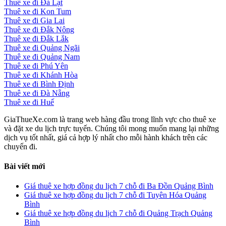
Thuê xe đi Đà Lạt
Thuê xe đi Kon Tum
Thuê xe đi Gia Lai
Thuê xe đi Đắk Nông
Thuê xe đi Đắk Lắk
Thuê xe đi Quảng Ngãi
Thuê xe đi Quảng Nam
Thuê xe đi Phú Yên
Thuê xe đi Khánh Hòa
Thuê xe đi Bình Định
Thuê xe đi Đà Nẵng
Thuê xe đi Huế
GiaThueXe.com là trang web hàng đầu trong lĩnh vực cho thuê xe
và đặt xe du lịch trực tuyến. Chúng tôi mong muốn mang lại những
dịch vụ tốt nhất, giá cả hợp lý nhất cho mỗi hành khách trên các
chuyến đi.
Bài viết mới
Giá thuê xe hợp đồng du lịch 7 chỗ đi Ba Đồn Quảng Bình
Giá thuê xe hợp đồng du lịch 7 chỗ đi Tuyên Hóa Quảng
Bình
Giá thuê xe hợp đồng du lịch 7 chỗ đi Quảng Trạch Quảng
Bình