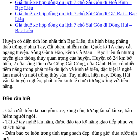
Giá thuê xe hợp đồng du lịch 7 chỗ Sài Gòn đi Hoà Bình –
Bạc Liêu
Giá thuê xe hợp đồng du lịch 7 chỗ Sài Gòn đi Giá Rai – Bạc
Liêu
Giá thuê xe hợp đồng du lịch 7 chỗ Sài Gòn đi Đông Hải –
Bạc Liêu
Huyện có diện tích lớn nhất tỉnh Bạc Liêu, địa hình bằng phẳng
thấp trũng ở phía Tây, đất phèn, nhiễm mặn. Quốc lộ 1A chạy cắt
ngang huyện. Sông Gành Hào, kênh Cà Mau – Bạc Liêu là những
tuyến giao thông thủy quan trọng của huyện. Huyện có 24 km bờ
biển, 2 cửa sông lớn: cửa Cống Cái Cùng, cửa Gành Hào, có nhiều
tiềm năng trong phát triển du lịch và kinh tế biển, đặc biệt là nghề
làm muối và nuôi trồng thủy sản. Tuy nhiên, hiện nay, Đông Hải
vẫn là huyện nghèo, phát triển kinh tế chưa tương xứng với tiềm
năng.
Điều cần biết
- Giá cước trên đã bao gồm: xe, xăng dầu, lương tài xế lái xe, bảo
hiểm người ngồi .
- Tài xế tay nghề lâu năm, được đào tạo kỹ năng giao tiếp phục vụ
khách hàng.
- Đảm bảo xe luôn trong tình trạng sạch đẹp, đúng giờ, đưa rước tận
nơi.