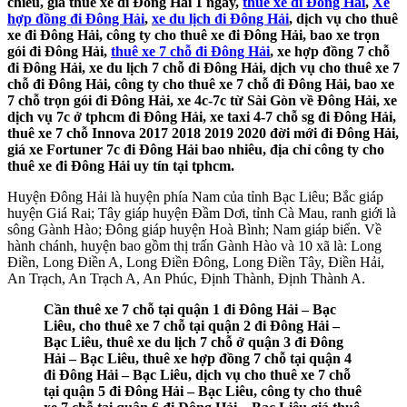
chiều, giá thuê xe đi Đông Hải 1 ngày,
thuê xe đi Đông Hải
,
Xe
hợp đồng đi Đông Hải
,
xe du lịch đi Đông Hải
, dịch vụ cho thuê
xe đi Đông Hải, công ty cho thuê xe đi Đông Hải, bao xe trọn
gói đi Đông Hải,
thuê xe 7 chỗ đi Đông Hải
, xe hợp đồng 7 chỗ
đi Đông Hải, xe du lịch 7 chỗ đi Đông Hải, dịch vụ cho thuê xe 7
chỗ đi Đông Hải, công ty cho thuê xe 7 chỗ đi Đông Hải, bao xe
7 chỗ trọn gói đi Đông Hải, xe 4c-7c từ Sài Gòn về Đông Hải, xe
dịch vụ 7c ở tphcm đi Đông Hải, xe taxi 4-7 chỗ sg đi Đông Hải,
thuê xe 7 chỗ Innova 2017 2018 2019 2020 đời mới đi Đông Hải,
giá xe Fortuner 7c đi Đông Hải bao nhiêu, địa chỉ công ty cho
thuê xe đi Đông Hải uy tín tại tphcm.
Huyện Đông Hải là huyện phía Nam của tỉnh Bạc Liêu; Bắc giáp
huyện Giá Rai; Tây giáp huyện Đầm Dơi, tỉnh Cà Mau, ranh giới là
sông Gành Hào; Đông giáp huyện Hoà Bình; Nam giáp biển. Về
hành chánh, huyện bao gồm thị trấn Gành Hào và 10 xã là: Long
Điền, Long Điền A, Long Điền Đông, Long Điền Tây, Điền Hải,
An Trạch, An Trạch A, An Phúc, Định Thành, Định Thành A.
Cần thuê xe 7 chỗ tại quận 1 đi Đông Hải – Bạc
Liêu, cho thuê xe 7 chỗ tại quận 2 đi Đông Hải –
Bạc Liêu, thuê xe du lịch 7 chỗ ở quận 3 đi Đông
Hải – Bạc Liêu, thuê xe hợp đồng 7 chỗ tại quận 4
đi Đông Hải – Bạc Liêu, dịch vụ cho thuê xe 7 chỗ
tại quận 5 đi Đông Hải – Bạc Liêu, công ty cho thuê