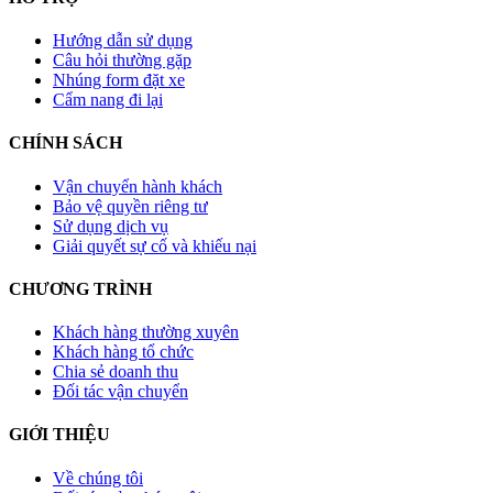
Hướng dẫn sử dụng
Câu hỏi thường gặp
Nhúng form đặt xe
Cẩm nang đi lại
CHÍNH SÁCH
Vận chuyển hành khách
Bảo vệ quyền riêng tư
Sử dụng dịch vụ
Giải quyết sự cố và khiếu nại
CHƯƠNG TRÌNH
Khách hàng thường xuyên
Khách hàng tổ chức
Chia sẻ doanh thu
Đối tác vận chuyển
GIỚI THIỆU
Về chúng tôi