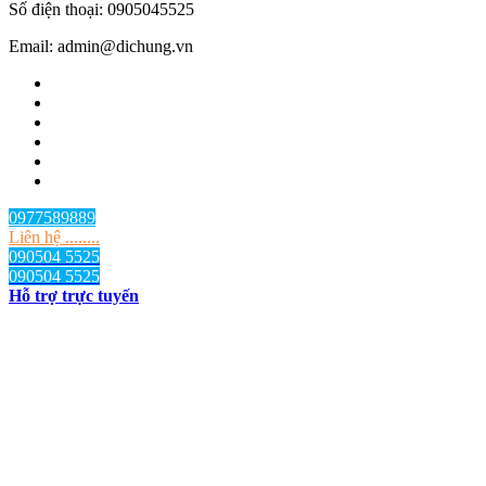
Số điện thoại: 0905045525
Email: admin@dichung.vn
0977589889
Liên hệ ........
090504 5525
090504 5525
Hỗ trợ trực tuyến