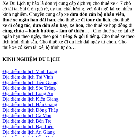
Xe Du Lịch tự hào là đơn vị cung cấp dịch vụ cho thuê xe 4-7 chỗ
có tài tại Sài Gòn giá rẻ, uy tín, chất lượng, với đội ngũ lái xe nhiều
kinh nghiệm. Chuyên cung cấp xe
đưa đón cán bộ nhân viên
,
thuê xe ngắn hạn dài hạn
, cho thuê xe đi
tour du lịch
, cho thuê
xe đi
công tác
,
đưa đón sân bay
,
xe hoa
, cho thuê xe hợp đồng đi
cúng chùa
–
hành hương
–
làm từ thiện
….. Cho thuê xe có tài xế
ngắn hạn theo ngày, theo gói 4 tiềng & gói 8 tiếng. Cho thuê xe theo
lịch trình định sẵn, Cho thuê xe đi du lịch dài ngày tự chọn. Cho
thuê xe có kèm tài xế, lộ trình tự do…
KINH NGHIỆM DU LỊCH
Địa điểm du lịch Vĩnh Long
Địa điểm du lịch Trà Vinh
Địa điểm du lịch Tiền Giang
Địa điểm du lịch Sóc Trăng
Địa điểm du lịch Long An
Địa điểm du lịch Kiên Giang
Địa điểm du lịch Hậu Giang
Địa điểm du lịch Đồng Tháp
Địa điểm du lịch Cà Mau
Địa điểm du lịch Bến Tre
Địa điểm du lịch Bạc Liêu
Địa điểm du lịch An Giang