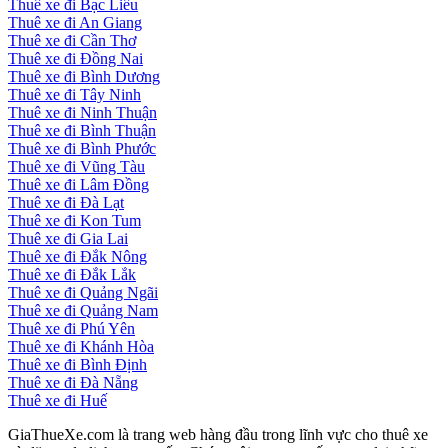
Thuê xe đi Bạc Liêu
Thuê xe đi An Giang
Thuê xe đi Cần Thơ
Thuê xe đi Đồng Nai
Thuê xe đi Bình Dương
Thuê xe đi Tây Ninh
Thuê xe đi Ninh Thuận
Thuê xe đi Bình Thuận
Thuê xe đi Bình Phước
Thuê xe đi Vũng Tàu
Thuê xe đi Lâm Đồng
Thuê xe đi Đà Lạt
Thuê xe đi Kon Tum
Thuê xe đi Gia Lai
Thuê xe đi Đắk Nông
Thuê xe đi Đắk Lắk
Thuê xe đi Quảng Ngãi
Thuê xe đi Quảng Nam
Thuê xe đi Phú Yên
Thuê xe đi Khánh Hòa
Thuê xe đi Bình Định
Thuê xe đi Đà Nẵng
Thuê xe đi Huế
GiaThueXe.com là trang web hàng đầu trong lĩnh vực cho thuê xe