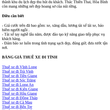
thành khu du lịch đẹp thu hút du khách. Thác Thiên Thai, Hòa Bình
còn mang những nét đẹp hoang sơ của núi rừng.
Điều cần biết
- Giá cước trên đã bao gồm: xe, xăng dầu, lương tài xế lái xe, bảo
hiểm người ngồi .
- Tài xế tay nghề lâu năm, được đào tạo kỹ năng giao tiếp phục vụ
khách hàng.
- Đảm bảo xe luôn trong tình trạng sạch đẹp, đúng giờ, đưa rước tận
nơi.
BẢNG GIÁ THUÊ XE ĐI TỈNH
Thuê xe đi Vĩnh Long
Thuê xe đi Trà Vinh
Thuê xe đi Tiền Giang
Thuê xe đi Sóc Trăng
Thuê xe đi Long An
Thuê xe đi Kiên Giang
Thuê xe đi Hậu Giang
Thuê xe đi Đồng Tháp
Thuê xe đi Cà Mau
Thuê xe đi Bến Tre