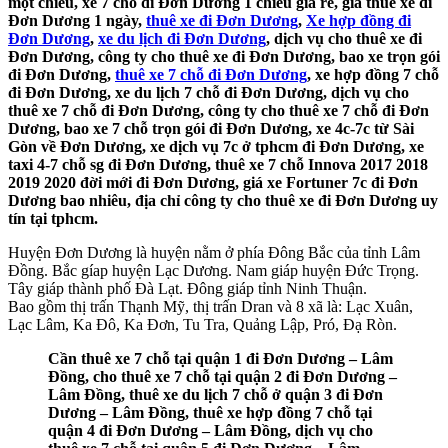
một chiều, xe 7 chỗ đi Đơn Dương 1 chiều giá rẻ, giá thuê xe đi
Đơn Dương 1 ngày,
thuê xe đi Đơn Dương
,
Xe hợp đồng đi
Đơn Dương
,
xe du lịch đi Đơn Dương
, dịch vụ cho thuê xe đi
Đơn Dương, công ty cho thuê xe đi Đơn Dương, bao xe trọn gói
đi Đơn Dương,
thuê xe 7 chỗ đi Đơn Dương
, xe hợp đồng 7 chỗ
đi Đơn Dương, xe du lịch 7 chỗ đi Đơn Dương, dịch vụ cho
thuê xe 7 chỗ đi Đơn Dương, công ty cho thuê xe 7 chỗ đi Đơn
Dương, bao xe 7 chỗ trọn gói đi Đơn Dương, xe 4c-7c từ Sài
Gòn về Đơn Dương, xe dịch vụ 7c ở tphcm đi Đơn Dương, xe
taxi 4-7 chỗ sg đi Đơn Dương, thuê xe 7 chỗ Innova 2017 2018
2019 2020 đời mới đi Đơn Dương, giá xe Fortuner 7c đi Đơn
Dương bao nhiêu, địa chỉ công ty cho thuê xe đi Đơn Dương uy
tín tại tphcm.
Huyện Đơn Dương là huyện nằm ở phía Đông Bắc của tỉnh Lâm
Đồng. Bắc gíap huyện Lạc Dương. Nam giáp huyện Đức Trọng.
Tây giáp thành phố Đà Lạt. Đông giáp tỉnh Ninh Thuận.
Bao gồm thị trấn Thạnh Mỹ, thị trấn Dran và 8 xã là: Lạc Xuân,
Lạc Lâm, Ka Đô, Ka Đơn, Tu Tra, Quảng Lập, Pró, Đạ Ròn.
Cần thuê xe 7 chỗ tại quận 1 đi Đơn Dương – Lâm
Đồng, cho thuê xe 7 chỗ tại quận 2 đi Đơn Dương –
Lâm Đồng, thuê xe du lịch 7 chỗ ở quận 3 đi Đơn
Dương – Lâm Đồng, thuê xe hợp đồng 7 chỗ tại
quận 4 đi Đơn Dương – Lâm Đồng, dịch vụ cho