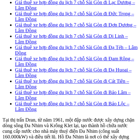
Giá thuê xe hợp đồng du lịch 7 chỗ Sài Gòn đi Lạc Dương –
Lâm Đồng
Giá thuê xe hợp đồng du lịch 7 chỗ Sài Gòn đi Đức Trọng –
Lâm Đồng
Giá thuê xe hợp đồng du lịch 7 chỗ Sài Gòn đi Đơn Dương –
Lâm Đồng
Giá thuê xe hợp đồng du lịch 7 chỗ Sài Gòn đi Di Linh –
Lâm Đồng
Giá thuê xe hợp đồng du lịch 7 chỗ Sài Gòn đi Đạ Tẻh – Lâm
Đồng
Giá thuê xe hợp đồng du lịch 7 chỗ Sài Gòn đi Đam Rông –
Lâm Đồng
Giá thuê xe hợp đồng du lịch 7 chỗ Sài Gòn đi Đạ Huoai –
Lâm Đồng
Giá thuê xe hợp đồng du lịch 7 chỗ Sài Gòn đi Cát Tiên –
Lâm Đồng
Giá thuê xe hợp đồng du lịch 7 chỗ Sài Gòn đi Bảo Lâm –
Lâm Đồng
Giá thuê xe hợp đồng du lịch 7 chỗ Sài Gòn đi Bảo Lộc –
Lâm Đồng
Tại thị trấn Dran, từ năm 1961, một đập nước được xây dựng chặn
dòng sông Đa Nhim và Krông Klet lại, tạo thành hồ chứa nước
cung cấp nước cho nhà máy thuỷ điện Đa Nhim (công suất
160.000kW) và điều tiết lũ. Hồ Đa Nhim là nơi có thể xây dựng