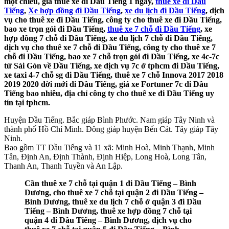
một chiều, giá thuê xe đi Dầu Tiếng 1 ngày,
thuê xe đi Dầu
Tiếng
,
Xe hợp đồng đi Dầu Tiếng
,
xe du lịch đi Dầu Tiếng
, dịch
vụ cho thuê xe đi Dầu Tiếng, công ty cho thuê xe đi Dầu Tiếng,
bao xe trọn gói đi Dầu Tiếng,
thuê xe 7 chỗ đi Dầu Tiếng
, xe
hợp đồng 7 chỗ đi Dầu Tiếng, xe du lịch 7 chỗ đi Dầu Tiếng,
dịch vụ cho thuê xe 7 chỗ đi Dầu Tiếng, công ty cho thuê xe 7
chỗ đi Dầu Tiếng, bao xe 7 chỗ trọn gói đi Dầu Tiếng, xe 4c-7c
từ Sài Gòn về Dầu Tiếng, xe dịch vụ 7c ở tphcm đi Dầu Tiếng,
xe taxi 4-7 chỗ sg đi Dầu Tiếng, thuê xe 7 chỗ Innova 2017 2018
2019 2020 đời mới đi Dầu Tiếng, giá xe Fortuner 7c đi Dầu
Tiếng bao nhiêu, địa chỉ công ty cho thuê xe đi Dầu Tiếng uy
tín tại tphcm.
Huyện Dầu Tiếng. Bắc giáp Bình Phước. Nam giáp Tây Ninh và
thành phố Hồ Chí Minh. Đông giáp huyện Bến Cát. Tây giáp Tây
Ninh.
Bao gồm TT Dầu Tiếng và 11 xã: Minh Hoà, Minh Thạnh, Minh
Tân, Định An, Định Thành, Định Hiệp, Long Hoà, Long Tân,
Thanh An, Thanh Tuyền và An Lập.
Cần thuê xe 7 chỗ tại quận 1 đi Dầu Tiếng – Bình
Dương, cho thuê xe 7 chỗ tại quận 2 đi Dầu Tiếng –
Bình Dương, thuê xe du lịch 7 chỗ ở quận 3 đi Dầu
Tiếng – Bình Dương, thuê xe hợp đồng 7 chỗ tại
quận 4 đi Dầu Tiếng – Bình Dương, dịch vụ cho