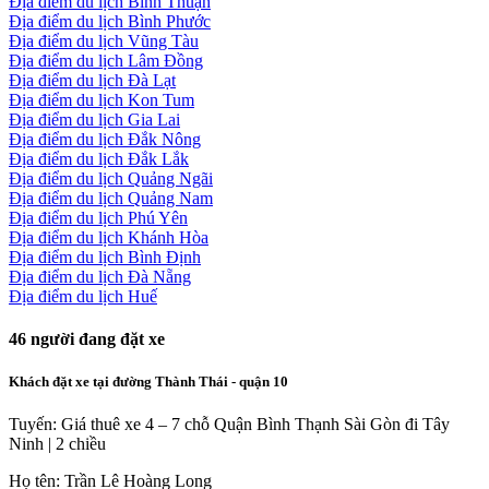
Địa điểm du lịch Bình Thuận
Địa điểm du lịch Bình Phước
Địa điểm du lịch Vũng Tàu
Địa điểm du lịch Lâm Đồng
Địa điểm du lịch Đà Lạt
Địa điểm du lịch Kon Tum
Địa điểm du lịch Gia Lai
Địa điểm du lịch Đắk Nông
Địa điểm du lịch Đắk Lắk
Địa điểm du lịch Quảng Ngãi
Địa điểm du lịch Quảng Nam
Địa điểm du lịch Phú Yên
Địa điểm du lịch Khánh Hòa
Địa điểm du lịch Bình Định
Địa điểm du lịch Đà Nẵng
Địa điểm du lịch Huế
46
người đang đặt xe
Khách đặt xe tại đường Thành Thái - quận 10
Tuyến: Giá thuê xe 4 – 7 chỗ Quận Bình Thạnh Sài Gòn đi Tây
Ninh | 2 chiều
Họ tên: Trần Lê Hoàng Long