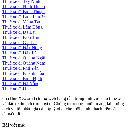
Thuê xe đi Tây Ninh
Thuê xe đi Ninh Thuận
Thuê xe đi Bình Thuận
Thuê xe đi Bình Phước
Thuê xe đi Vũng Tàu
Thuê xe đi Lâm Đồng
Thuê xe đi Đà Lạt
Thuê xe đi Kon Tum
Thuê xe đi Gia Lai
Thuê xe đi Đắk Nông
Thuê xe đi Đắk Lắk
Thuê xe đi Quảng Ngãi
Thuê xe đi Quảng Nam
Thuê xe đi Phú Yên
Thuê xe đi Khánh Hòa
Thuê xe đi Bình Định
Thuê xe đi Đà Nẵng
Thuê xe đi Huế
GiaThueXe.com là trang web hàng đầu trong lĩnh vực cho thuê xe
và đặt xe du lịch trực tuyến. Chúng tôi mong muốn mang lại những
dịch vụ tốt nhất, giá cả hợp lý nhất cho mỗi hành khách trên các
chuyến đi.
Bài viết mới