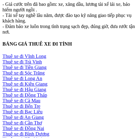
- Giá cước trên đã bao gồm: xe, xăng dầu, lương tài xế lái xe, bảo
hiểm người ngồi .
- Tài xế tay nghề lâu năm, được đào tạo kỹ năng giao tiếp phục vụ
khách hàng.
- Đảm bảo xe luôn trong tình trạng sạch đẹp, đúng giờ, đưa rước tận
nơi.
BẢNG GIÁ THUÊ XE ĐI TỈNH
Thuê xe đi Vĩnh Long
Thuê xe đi Trà Vinh
Thuê xe đi Tiền Giang
Thuê xe đi Sóc Trăng
Thuê xe đi Long An
Thuê xe đi Kiên Giang
Thuê xe đi Hậu Giang
Thuê xe đi Đồng Tháp
Thuê xe đi Cà Mau
Thuê xe đi Bến Tre
Thuê xe đi Bạc Liêu
Thuê xe đi An Giang
Thuê xe đi Cần Thơ
Thuê xe đi Đồng Nai
Thuê xe đi Bình Dương