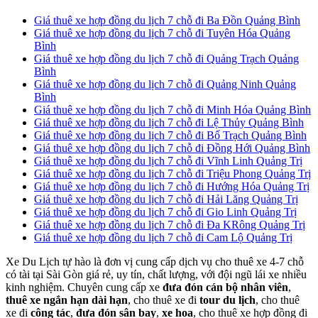
Giá thuê xe hợp đồng du lịch 7 chỗ đi Ba Đồn Quảng Bình
Giá thuê xe hợp đồng du lịch 7 chỗ đi Tuyên Hóa Quảng
Bình
Giá thuê xe hợp đồng du lịch 7 chỗ đi Quảng Trạch Quảng
Bình
Giá thuê xe hợp đồng du lịch 7 chỗ đi Quảng Ninh Quảng
Bình
Giá thuê xe hợp đồng du lịch 7 chỗ đi Minh Hóa Quảng Bình
Giá thuê xe hợp đồng du lịch 7 chỗ đi Lệ Thủy Quảng Bình
Giá thuê xe hợp đồng du lịch 7 chỗ đi Bố Trạch Quảng Bình
Giá thuê xe hợp đồng du lịch 7 chỗ đi Đồng Hới Quảng Bình
Giá thuê xe hợp đồng du lịch 7 chỗ đi Vĩnh Linh Quảng Trị
Giá thuê xe hợp đồng du lịch 7 chỗ đi Triệu Phong Quảng Trị
Giá thuê xe hợp đồng du lịch 7 chỗ đi Hướng Hóa Quảng Trị
Giá thuê xe hợp đồng du lịch 7 chỗ đi Hải Lăng Quảng Trị
Giá thuê xe hợp đồng du lịch 7 chỗ đi Gio Linh Quảng Trị
Giá thuê xe hợp đồng du lịch 7 chỗ đi Đa KRông Quảng Trị
Giá thuê xe hợp đồng du lịch 7 chỗ đi Cam Lộ Quảng Trị
Xe Du Lịch tự hào là đơn vị cung cấp dịch vụ cho thuê xe 4-7 chỗ
có tài tại Sài Gòn giá rẻ, uy tín, chất lượng, với đội ngũ lái xe nhiều
kinh nghiệm. Chuyên cung cấp xe
đưa đón cán bộ nhân viên
,
thuê xe ngắn hạn dài hạn
, cho thuê xe đi
tour du lịch
, cho thuê
xe đi
công tác
,
đưa đón sân bay
,
xe hoa
, cho thuê xe hợp đồng đi