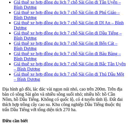
Giá thuê xe hợp đồng du lịch 7 chỗ Sài Gòn đi Tân Uyên –
Bình Dương
Giá thuê xe hợp đồng du lịch 7 chỗ Sài Gòn đi Phú Giáo –
Bình Dương
Giá thuê xe hợp đồng du lịch 7 chỗ Sài Gòn đi Dĩ An – Bình
Dương
Giá thuê xe hợp đồng du lịch 7 chỗ Sài Gòn đi Dầu Tiếng –
Bình Dương
Giá thuê xe hợp đồng du lịch 7 chỗ Sài Gòn đi Bến Cát –
Bình Dương
Giá thuê xe hợp đồng du lịch 7 chỗ Sài Gòn đi Bàu Bàng –
Bình Dương
Giá thuê xe hợp đồng du lịch 7 chỗ Sài Gòn đi Bắc Tân Uyên
– Bình Dương
Giá thuê xe hợp đồng du lịch 7 chỗ Sài Gòn đi Thủ Dầu Một
– Bình Dương
Địa hình gò đồi, lác đác vài ngọn núi nhỏ, cao trên 200m. Trên địa
bàn có sông Sài gòn và nhiều sông suối nhỏ; nhiều hồ: hồ Cần
Nôm, hồ Dầu Tiếng. Không có quốc lộ, có 4 tuyến tỉnh lộ. Đất đai
thích hợp trồng cây cao su. Khu công nghiệp Dầu Tiếng thuộc thị
trấn Dầu Tiếng với tổng diện tích 270 ha.
Điều cần biết