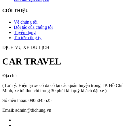
GIỚI THIỆU
Về chúng tôi
Đối tác của chúng tôi
Tuyển dụng
Tin tức công ty
DỊCH VỤ XE DU LỊCH
CAR TRAVEL
Địa chỉ:
TP.HCM
, Việt Nam
( Lưu ý: Hiện tại xe có đã có tại các quận huyện trong TP. Hồ Chí
Minh, xe tới đón chỉ trong 30 phút khi quý khách đặt xe )
Số điện thoại: 0905045525
Email: admin@dichung.vn