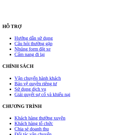
HỖ TRỢ
Hướng dẫn sử dụng
Câu hỏi thường gặp
Nhúng form đặt xe
Cẩm nang đi lại
CHÍNH SÁCH
Vận chuyển hành khách
Bảo vệ quyền riêng tư
Sử dụng dịch vụ
Giải quyết sự cố và khiếu nại
CHƯƠNG TRÌNH
Khách hàng thường xuyên
Khách hàng tổ chức
Chia sẻ doanh thu
Đối tác vận chuyển