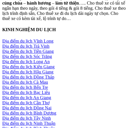
cúng chùa
–
hành hương
–
làm từ thiện
….. Cho thuê xe có tài xế
ngắn hạn theo ngày, theo gói 4 tiềng & gói 8 tiếng. Cho thuê xe theo
lịch trình định sẵn, Cho thuê xe đi du lịch dài ngày tự chọn. Cho
thuê xe có kèm tài xế, lộ trình tự do…
KINH NGHIỆM DU LỊCH
Địa điểm du lịch Vĩnh Long
Địa điểm du lịch Trà Vinh
Địa điểm du lịch Tiền Giang
Địa điểm du lịch Sóc Trăng
Địa điểm du lịch Long An
Địa điểm du lịch Kiên Giang
Địa điểm du lịch Hậu Giang
Địa điểm du lịch Đồng Tháp
Địa điểm du lịch Cà Mau
Địa điểm du lịch Bến Tre
Địa điểm du lịch Bạc Liêu
Địa điểm du lịch An Giang
Địa điểm du lịch Cần Thơ
Địa điểm du lịch Đồng Nai
Địa điểm du lịch Bình Dương
Địa điểm du lịch Tây Ninh
Địa điểm du lịch Ninh Thuận