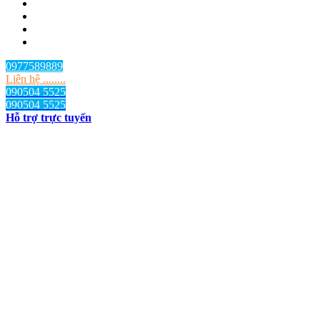
0977589889
Liên hệ ........
090504 5525
090504 5525
Hỗ trợ trực tuyến