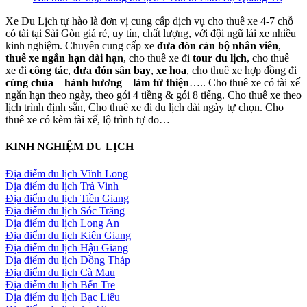
Xe Du Lịch tự hào là đơn vị cung cấp dịch vụ cho thuê xe 4-7 chỗ
có tài tại Sài Gòn giá rẻ, uy tín, chất lượng, với đội ngũ lái xe nhiều
kinh nghiệm. Chuyên cung cấp xe
đưa đón cán bộ nhân viên
,
thuê xe ngắn hạn dài hạn
, cho thuê xe đi
tour du lịch
, cho thuê
xe đi
công tác
,
đưa đón sân bay
,
xe hoa
, cho thuê xe hợp đồng đi
cúng chùa
–
hành hương
–
làm từ thiện
….. Cho thuê xe có tài xế
ngắn hạn theo ngày, theo gói 4 tiềng & gói 8 tiếng. Cho thuê xe theo
lịch trình định sẵn, Cho thuê xe đi du lịch dài ngày tự chọn. Cho
thuê xe có kèm tài xế, lộ trình tự do…
KINH NGHIỆM DU LỊCH
Địa điểm du lịch Vĩnh Long
Địa điểm du lịch Trà Vinh
Địa điểm du lịch Tiền Giang
Địa điểm du lịch Sóc Trăng
Địa điểm du lịch Long An
Địa điểm du lịch Kiên Giang
Địa điểm du lịch Hậu Giang
Địa điểm du lịch Đồng Tháp
Địa điểm du lịch Cà Mau
Địa điểm du lịch Bến Tre
Địa điểm du lịch Bạc Liêu