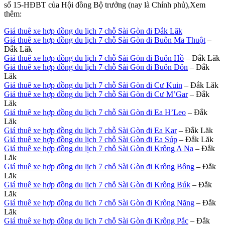
số 15-HĐBT của Hội đồng Bộ trưởng (nay là Chính phủ),Xem
thêm:
Giá thuê xe hợp đồng du lịch 7 chỗ Sài Gòn đi Đắk Lăk
Giá thuê xe hợp đồng du lịch 7 chỗ Sài Gòn đi Buôn Ma Thuột
–
Đắk Lăk
Giá thuê xe hợp đồng du lịch 7 chỗ Sài Gòn đi Buôn Hồ
– Đắk Lăk
Giá thuê xe hợp đồng du lịch 7 chỗ Sài Gòn đi Buôn Đôn
– Đắk
Lăk
Giá thuê xe hợp đồng du lịch 7 chỗ Sài Gòn đi Cư Kuin
– Đắk Lăk
Giá thuê xe hợp đồng du lịch 7 chỗ Sài Gòn đi Cư M’Gar
– Đắk
Lăk
Giá thuê xe hợp đồng du lịch 7 chỗ Sài Gòn đi Ea H’Leo
– Đắk
Lăk
Giá thuê xe hợp đồng du lịch 7 chỗ Sài Gòn đi Ea Kar
– Đắk Lăk
Giá thuê xe hợp đồng du lịch 7 chỗ Sài Gòn đi Ea Súp
– Đắk Lăk
Giá thuê xe hợp đồng du lịch 7 chỗ Sài Gòn đi Krông A Na
– Đắk
Lăk
Giá thuê xe hợp đồng du lịch 7 chỗ Sài Gòn đi Krông Bông
– Đắk
Lăk
Giá thuê xe hợp đồng du lịch 7 chỗ Sài Gòn đi Krông Búk
– Đắk
Lăk
Giá thuê xe hợp đồng du lịch 7 chỗ Sài Gòn đi Krông Năng
– Đắk
Lăk
Giá thuê xe hợp đồng du lịch 7 chỗ Sài Gòn đi Krông Pắc
– Đắk