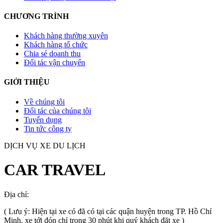
CHƯƠNG TRÌNH
Khách hàng thường xuyên
Khách hàng tổ chức
Chia sẻ doanh thu
Đối tác vận chuyển
GIỚI THIỆU
Về chúng tôi
Đối tác của chúng tôi
Tuyển dụng
Tin tức công ty
DỊCH VỤ XE DU LỊCH
CAR TRAVEL
Địa chỉ:
TP.HCM
, Việt Nam
( Lưu ý: Hiện tại xe có đã có tại các quận huyện trong TP. Hồ Chí
Minh, xe tới đón chỉ trong 30 phút khi quý khách đặt xe )