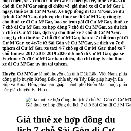
một chiều, xe 7 chỗ đi Cư M’Gar 1 chiều giá rẻ, thuê xe 4-7-16
chỗ đi Cư M’Gar sáng đi chiều về, giá thuê xe đi Cư M’Gar 1
ngày, thuê xe đi Cư M’Gar, Xe hợp đồng đi Cư M’Gar, xe du
lịch đi Cư M’Gar, dịch vụ cho thuê xe đi Cư M’Gar, công ty
cho thuê xe đi Cư M’Gar, bao xe trọn gói đi Cư M’Gar, thuê xe
7 chỗ đi Cư M’Gar, xe hợp đồng 7 chỗ đi Cư M’Gar, xe du lịch
7 chỗ đi Cư M’Gar, dịch vụ cho thuê xe 7 chỗ đi Cư M’Gar,
công ty cho thuê xe 7 chỗ đi Cư M’Gar, bao xe 7 chỗ trọn gói đi
Cư M’Gar, xe 4c-7c từ Sài Gòn về Cư M’Gar, xe dịch vụ 7c ở
tphcm đi Cư M’Gar, xe taxi 4-7 chỗ sg đi Cư M’Gar, thuê xe 7
chỗ Innova 2017 2018 2019 2020 đời mới đi Cư M’Gar, giá xe
Fortuner 7c đi Cư M’Gar bao nhiêu, địa chỉ công ty cho thuê
xe đi Cư M’Gar uy tín tại tphcm.
Huyện Cư M’Gar
là một huyện của tỉnh Đăk Lăk, Việt Nam. phía
đông giáp huyện Krông Búk, phía tây và Tây Bắc giáp huyện Ea
Súp và Buôn Đôn, phía nam giáp Thành phố Buôn Ma Thuột, phía
bắc giáp huyện Ea HLeo.
Giá thuê xe hợp đồng du lịch 7 chỗ Sài Gòn đi Cư M’G
Giá thuê xe hợp đồng du
lịch 7 chỗ Sài Gòn đi Cư