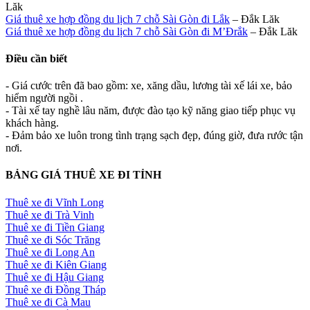
Lăk
Giá thuê xe hợp đồng du lịch 7 chỗ Sài Gòn đi Lắk
– Đắk Lăk
Giá thuê xe hợp đồng du lịch 7 chỗ Sài Gòn đi M’Đrắk
– Đắk Lăk
Điều cần biết
- Giá cước trên đã bao gồm: xe, xăng dầu, lương tài xế lái xe, bảo
hiểm người ngồi .
- Tài xế tay nghề lâu năm, được đào tạo kỹ năng giao tiếp phục vụ
khách hàng.
- Đảm bảo xe luôn trong tình trạng sạch đẹp, đúng giờ, đưa rước tận
nơi.
BẢNG GIÁ THUÊ XE ĐI TỈNH
Thuê xe đi Vĩnh Long
Thuê xe đi Trà Vinh
Thuê xe đi Tiền Giang
Thuê xe đi Sóc Trăng
Thuê xe đi Long An
Thuê xe đi Kiên Giang
Thuê xe đi Hậu Giang
Thuê xe đi Đồng Tháp
Thuê xe đi Cà Mau