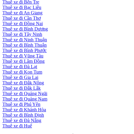
Thuê xe đi Bến Tre
Thuê xe đi Bạc Liêu
Thuê xe đi An Giang
Thuê xe đi Cần Thơ
Thuê xe đi Đồng Nai
Thuê xe đi Bình Dương
Thuê xe đi Tây Ninh
Thuê xe đi Ninh Thuận
Thuê xe đi Bình Thuận
Thuê xe đi Bình Phước
Thuê xe đi Vũng Tàu
Thuê xe đi Lâm Đồng
Thuê xe đi Đà Lạt
Thuê xe đi Kon Tum
Thuê xe đi Gia Lai
Thuê xe đi Đắk Nông
Thuê xe đi Đắk Lắk
Thuê xe đi Quảng Ngãi
Thuê xe đi Quảng Nam
Thuê xe đi Phú Yên
Thuê xe đi Khánh Hòa
Thuê xe đi Bình Định
Thuê xe đi Đà Nẵng
Thuê xe đi Huế