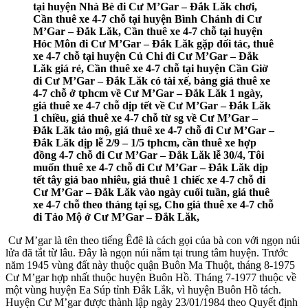
tại huyện Nhà Bè đi Cư M’Gar – Đắk Lăk chơi,
Cần thuê xe 4-7 chỗ tại huyện Bình Chánh đi Cư
M’Gar – Đắk Lăk, Cần thuê xe 4-7 chỗ tại huyện
Hóc Môn đi Cư M’Gar – Đắk Lăk gặp đối tác, thuê
xe 4-7 chỗ tại huyện Củ Chi đi Cư M’Gar – Đắk
Lăk giá rẻ, Cần thuê xe 4-7 chỗ tại huyện Cần Giờ
đi Cư M’Gar – Đắk Lăk có tài xế, bảng giá thuê xe
4-7 chỗ ở tphcm về Cư M’Gar – Đắk Lăk 1 ngày,
giá thuê xe 4-7 chỗ dịp tết về Cư M’Gar – Đắk Lăk
1 chiều, giá thuê xe 4-7 chỗ từ sg về Cư M’Gar –
Đắk Lăk tảo mộ, giá thuê xe 4-7 chỗ đi Cư M’Gar –
Đắk Lăk dịp lễ 2/9 – 1/5 tphcm, cần thuê xe hợp
đồng 4-7 chỗ đi Cư M’Gar – Đắk Lăk lễ 30/4, Tôi
muốn thuê xe 4-7 chỗ đi Cư M’Gar – Đắk Lăk dịp
tết tây giá bao nhiêu, giá thuê 1 chiếc xe 4-7 chỗ đi
Cư M’Gar – Đắk Lăk vào ngày cuối tuần, giá thuê
xe 4-7 chỗ theo tháng tại sg, Cho giá thuê xe 4-7 chỗ
đi Tảo Mộ ở Cư M’Gar – Đắk Lăk,
Cư M’gar là tên theo tiếng Êđê là cách gọi của bà con với ngọn núi
lửa đã tắt từ lâu. Đây là ngọn núi nằm tại trung tâm huyện. Trước
năm 1945 vùng đất này thuộc quận Buôn Ma Thuột, tháng 8-1975
Cư M’gar hợp nhất thuộc huyện Buôn Hồ. Tháng 7-1977 thuộc về
một vùng huyện Ea Súp tỉnh Đắk Lắk, vì huyện Buôn Hồ tách.
Huyện Cư M’gar được thành lập ngày 23/01/1984 theo Quyết định