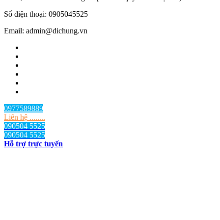
Số điện thoại: 0905045525
Email: admin@dichung.vn
0977589889
Liên hệ ........
090504 5525
090504 5525
Hỗ trợ trực tuyến