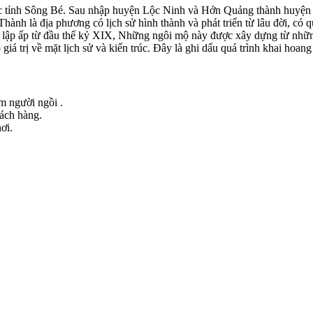
tỉnh Sông Bé. Sau nhập huyện Lộc Ninh và Hớn Quảng thành huyện Bì
h là địa phương có lịch sử hình thành và phát triển từ lâu đời, có 
g lập ấp từ đầu thế kỷ XIX, Những ngôi mộ này được xây dựng từ nhữn
ó giá trị về mặt lịch sử và kiến trúc. Đây là ghi dấu quá trình khai ho
ểm người ngồi .
hách hàng.
ơi.