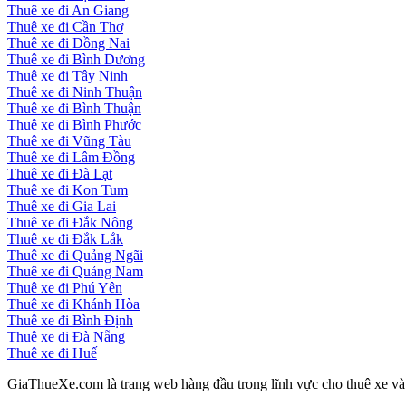
Thuê xe đi An Giang
Thuê xe đi Cần Thơ
Thuê xe đi Đồng Nai
Thuê xe đi Bình Dương
Thuê xe đi Tây Ninh
Thuê xe đi Ninh Thuận
Thuê xe đi Bình Thuận
Thuê xe đi Bình Phước
Thuê xe đi Vũng Tàu
Thuê xe đi Lâm Đồng
Thuê xe đi Đà Lạt
Thuê xe đi Kon Tum
Thuê xe đi Gia Lai
Thuê xe đi Đắk Nông
Thuê xe đi Đắk Lắk
Thuê xe đi Quảng Ngãi
Thuê xe đi Quảng Nam
Thuê xe đi Phú Yên
Thuê xe đi Khánh Hòa
Thuê xe đi Bình Định
Thuê xe đi Đà Nẵng
Thuê xe đi Huế
GiaThueXe.com là trang web hàng đầu trong lĩnh vực cho thuê xe và đ