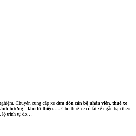
nh nghiệm. Chuyên cung cấp xe
đưa đón cán bộ nhân viên
,
thuê xe
hành hương
–
làm từ thiện
….. Cho thuê xe có tài xế ngắn hạn theo
, lộ trình tự do…