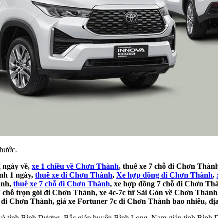
hước.
g ngày về,
xe 1 chiều về Chơn Thành
, thuê xe 7 chỗ đi Chơn Thành
ành 1 ngày,
thuê xe đi Chơn Thành
,
Xe hợp đồng đi Chơn Thành
,
ành,
thuê xe 7 chỗ đi Chơn Thành
, xe hợp đồng 7 chỗ đi Chơn Thà
chỗ trọn gói đi Chơn Thành, xe 4c-7c từ Sài Gòn về Chơn Thành, 
đi Chơn Thành, giá xe Fortuner 7c đi Chơn Thành bao nhiêu, địa 
à tỉnh Bình Dương. Bắc giáp huyện Bình Long. Nam giáp tỉnh Bình 