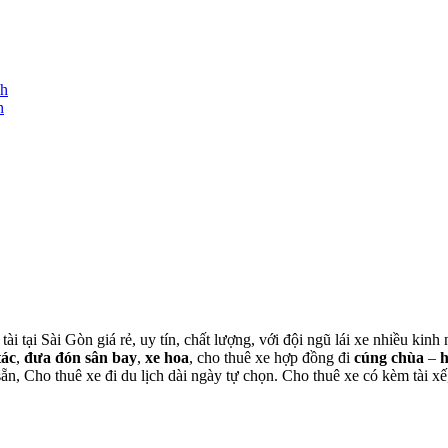
nh
h
tài tại Sài Gòn giá rẻ, uy tín, chất lượng, với đội ngũ lái xe nhiều ki
tác
,
đưa đón sân bay
,
xe hoa
, cho thuê xe hợp đồng đi
cúng chùa
–
 sẵn, Cho thuê xe đi du lịch dài ngày tự chọn. Cho thuê xe có kèm tài xế