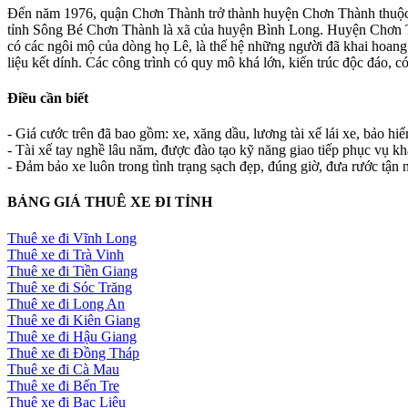
Đến năm 1976, quận Chơn Thành trở thành huyện Chơn Thành thuộc 
tỉnh Sông Bé Chơn Thành là xã của huyện Bình Long. Huyện Chơn Thàn
có các ngôi mộ của dòng họ Lê, là thế hệ những người đã khai hoan
liệu kết dính. Các công trình có quy mô khá lớn, kiến trúc độc đáo, c
Điều cần biết
- Giá cước trên đã bao gồm: xe, xăng dầu, lương tài xế lái xe, bảo hi
- Tài xế tay nghề lâu năm, được đào tạo kỹ năng giao tiếp phục vụ k
- Đảm bảo xe luôn trong tình trạng sạch đẹp, đúng giờ, đưa rước tận n
BẢNG GIÁ THUÊ XE ĐI TỈNH
Thuê xe đi Vĩnh Long
Thuê xe đi Trà Vinh
Thuê xe đi Tiền Giang
Thuê xe đi Sóc Trăng
Thuê xe đi Long An
Thuê xe đi Kiên Giang
Thuê xe đi Hậu Giang
Thuê xe đi Đồng Tháp
Thuê xe đi Cà Mau
Thuê xe đi Bến Tre
Thuê xe đi Bạc Liêu