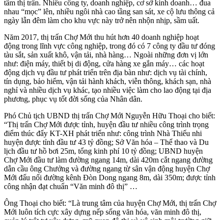
tâm thị trấn. Nhiều công ty, doanh nghiệp, cơ sở kinh doanh… đua
nhau “mọc” lên, nhiều ngôi nhà cao tầng san sát, xe cộ lưu thông cả
ngày lẫn đêm làm cho khu vực này trở nên nhộn nhịp, sầm uất.
Năm 2017, thị trấn Chợ Mới thu hút hơn 40 doanh nghiệp hoạt
động trong lĩnh vực công nghiệp, trong đó có 7 công ty đầu tư đóng
tàu sắt, sản xuất khô, vận tải, nhà hàng… Ngoài những đơn vị lớn
như: điện máy, thiết bị di động, cửa hàng xe gắn máy… các hoạt
động dịch vụ đầu tư phát triển trên địa bàn như: dịch vụ tài chính,
tín dụng, bảo hiểm, vận tải hành khách, viễn thông, khách sạn, nhà
nghỉ và nhiều dịch vụ khác, tạo nhiều việc làm cho lao động tại địa
phương, phục vụ tốt đời sống của Nhân dân.
Phó Chủ tịch UBND thị trấn Chợ Mới Nguyễn Hữu Thoại cho biết:
“Thị trấn Chợ Mới được tỉnh, huyện đầu tư nhiều công trình trọng
điểm thúc đẩy KT-XH phát triển như: công trình Nhà Thiếu nhi
huyện được tỉnh đầu tư 43 tỷ đồng; Sở Văn hóa – Thể thao và Du
lịch đầu tư hồ bơi 25m, tổng kinh phí 10 tỷ đồng; UBND huyện
Chợ Mới đầu tư làm đường ngang 14m, dài 420m cắt ngang đường
dẫn cầu ông Chưởng và đường ngang từ sân vận động huyện Chợ
Mới đấu nối đường kênh Đòn Dong ngang 8m, dài 350m; được tỉnh
công nhận đạt chuẩn “Văn minh đô thị” …
Ông Thoại cho biết: “Là trung tâm của huyện Chợ Mới, thị trấn Chợ
Mới luôn tích cực xây dựng nếp sống văn hóa, văn minh đô thị,