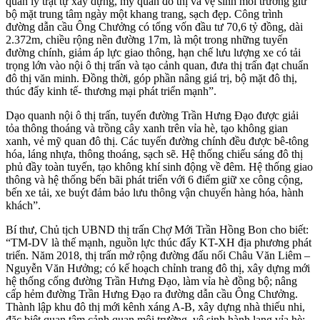
quản lý trật tự xây dựng, mỹ quan đô thị và vệ sinh môi trường giữ
bộ mặt trung tâm ngày một khang trang, sạch đẹp. Công trình
đường dẫn cầu Ông Chưởng có tổng vốn đầu tư 70,6 tỷ đồng, dài
2.372m, chiều rộng nền đường 17m, là một trong những tuyến
đường chính, giảm áp lực giao thông, hạn chế lưu lượng xe có tải
trọng lớn vào nội ô thị trấn và tạo cảnh quan, đưa thị trấn đạt chuẩn
đô thị văn minh. Đồng thời, góp phần nâng giá trị, bộ mặt đô thị,
thúc đẩy kinh tế- thương mại phát triển mạnh”.
Dạo quanh nội ô thị trấn, tuyến đường Trần Hưng Đạo được giải
tỏa thông thoáng và trồng cây xanh trên vỉa hè, tạo không gian
xanh, vẻ mỹ quan đô thị. Các tuyến đường chính đều được bê-tông
hóa, láng nhựa, thông thoáng, sạch sẽ. Hệ thống chiếu sáng đô thị
phủ đầy toàn tuyến, tạo không khí sinh động về đêm. Hệ thống giao
thông và hệ thống bến bãi phát triển với 6 điểm giữ xe công cộng,
bến xe tải, xe buýt đảm bảo lưu thông vận chuyển hàng hóa, hành
khách”.
Bí thư, Chủ tịch UBND thị trấn Chợ Mới Trần Hồng Bon cho biết:
“TM-DV là thế mạnh, nguồn lực thúc đẩy KT-XH địa phương phát
triển. Năm 2018, thị trấn mở rộng đường đấu nối Châu Văn Liêm –
Nguyễn Văn Hưởng; có kế hoạch chỉnh trang đô thị, xây dựng mới
hệ thống cống đường Trần Hưng Đạo, làm vỉa hè đồng bộ; nâng
cấp hẻm đường Trần Hưng Đạo ra đường dẫn cầu Ông Chưởng.
Thành lập khu đô thị mới kênh xáng A-B, xây dựng nhà thiếu nhi,
đặc biệt quan tâm cảnh quan môi trường, vệ sinh hành lang vỉa hè;