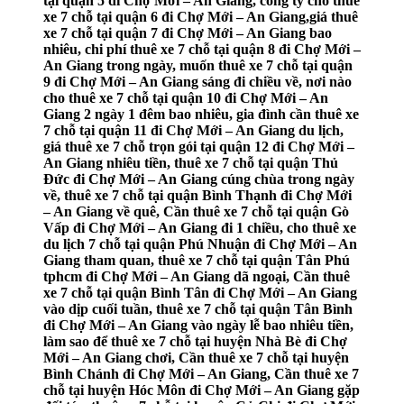
tại quận 5 đi Chợ Mới – An Giang, công ty cho thuê
xe 7 chỗ tại quận 6 đi Chợ Mới – An Giang,giá thuê
xe 7 chỗ tại quận 7 đi Chợ Mới – An Giang bao
nhiêu, chi phí thuê xe 7 chỗ tại quận 8 đi Chợ Mới –
An Giang trong ngày, muốn thuê xe 7 chỗ tại quận
9 đi Chợ Mới – An Giang sáng đi chiều về, nơi nào
cho thuê xe 7 chỗ tại quận 10 đi Chợ Mới – An
Giang 2 ngày 1 đêm bao nhiêu, gia đình cần thuê xe
7 chỗ tại quận 11 đi Chợ Mới – An Giang du lịch,
giá thuê xe 7 chỗ trọn gói tại quận 12 đi Chợ Mới –
An Giang nhiêu tiền, thuê xe 7 chỗ tại quận Thủ
Đức đi Chợ Mới – An Giang cúng chùa trong ngày
về, thuê xe 7 chỗ tại quận Bình Thạnh đi Chợ Mới
– An Giang về quê, Cần thuê xe 7 chỗ tại quận Gò
Vấp đi Chợ Mới – An Giang đi 1 chiều, cho thuê xe
du lịch 7 chỗ tại quận Phú Nhuận đi Chợ Mới – An
Giang tham quan, thuê xe 7 chỗ tại quận Tân Phú
tphcm đi Chợ Mới – An Giang dã ngoại, Cần thuê
xe 7 chỗ tại quận Bình Tân đi Chợ Mới – An Giang
vào dịp cuối tuần, thuê xe 7 chỗ tại quận Tân Bình
đi Chợ Mới – An Giang vào ngày lễ bao nhiêu tiền,
làm sao để thuê xe 7 chỗ tại huyện Nhà Bè đi Chợ
Mới – An Giang chơi, Cần thuê xe 7 chỗ tại huyện
Bình Chánh đi Chợ Mới – An Giang, Cần thuê xe 7
chỗ tại huyện Hóc Môn đi Chợ Mới – An Giang gặp