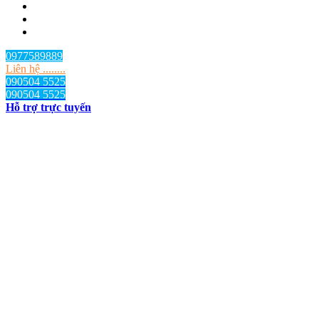
0977589889
Liên hệ ........
090504 5525
090504 5525
Hỗ trợ trực tuyến