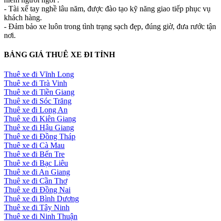
- Tài xế tay nghề lâu năm, được đào tạo kỹ năng giao tiếp phục vụ
khách hàng.
- Đảm bảo xe luôn trong tình trạng sạch đẹp, đúng giờ, đưa rước tận
nơi.
BẢNG GIÁ THUÊ XE ĐI TỈNH
Thuê xe đi Vĩnh Long
Thuê xe đi Trà Vinh
Thuê xe đi Tiền Giang
Thuê xe đi Sóc Trăng
Thuê xe đi Long An
Thuê xe đi Kiên Giang
Thuê xe đi Hậu Giang
Thuê xe đi Đồng Tháp
Thuê xe đi Cà Mau
Thuê xe đi Bến Tre
Thuê xe đi Bạc Liêu
Thuê xe đi An Giang
Thuê xe đi Cần Thơ
Thuê xe đi Đồng Nai
Thuê xe đi Bình Dương
Thuê xe đi Tây Ninh
Thuê xe đi Ninh Thuận