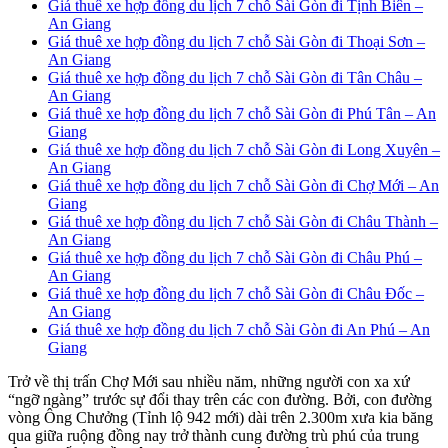
Giá thuê xe hợp đồng du lịch 7 chỗ Sài Gòn đi Tịnh Biên –
An Giang
Giá thuê xe hợp đồng du lịch 7 chỗ Sài Gòn đi Thoại Sơn –
An Giang
Giá thuê xe hợp đồng du lịch 7 chỗ Sài Gòn đi Tân Châu –
An Giang
Giá thuê xe hợp đồng du lịch 7 chỗ Sài Gòn đi Phú Tân – An
Giang
Giá thuê xe hợp đồng du lịch 7 chỗ Sài Gòn đi Long Xuyên –
An Giang
Giá thuê xe hợp đồng du lịch 7 chỗ Sài Gòn đi Chợ Mới – An
Giang
Giá thuê xe hợp đồng du lịch 7 chỗ Sài Gòn đi Châu Thành –
An Giang
Giá thuê xe hợp đồng du lịch 7 chỗ Sài Gòn đi Châu Phú –
An Giang
Giá thuê xe hợp đồng du lịch 7 chỗ Sài Gòn đi Châu Đốc –
An Giang
Giá thuê xe hợp đồng du lịch 7 chỗ Sài Gòn đi An Phú – An
Giang
Trở về thị trấn Chợ Mới sau nhiều năm, những người con xa xứ
“ngỡ ngàng” trước sự đổi thay trên các con đường. Bởi, con đường
vòng Ông Chưởng (Tỉnh lộ 942 mới) dài trên 2.300m xưa kia băng
qua giữa ruộng đồng nay trở thành cung đường trù phú của trung