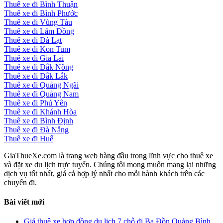
Thuê xe đi Bình Thuận
Thuê xe đi Bình Phước
Thuê xe đi Vũng Tàu
Thuê xe đi Lâm Đồng
Thuê xe đi Đà Lạt
Thuê xe đi Kon Tum
Thuê xe đi Gia Lai
Thuê xe đi Đắk Nông
Thuê xe đi Đắk Lắk
Thuê xe đi Quảng Ngãi
Thuê xe đi Quảng Nam
Thuê xe đi Phú Yên
Thuê xe đi Khánh Hòa
Thuê xe đi Bình Định
Thuê xe đi Đà Nẵng
Thuê xe đi Huế
GiaThueXe.com là trang web hàng đầu trong lĩnh vực cho thuê xe
và đặt xe du lịch trực tuyến. Chúng tôi mong muốn mang lại những
dịch vụ tốt nhất, giá cả hợp lý nhất cho mỗi hành khách trên các
chuyến đi.
Bài viết mới
Giá thuê xe hợp đồng du lịch 7 chỗ đi Ba Đồn Quảng Bình