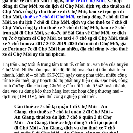
giá thuê xe đi Chợ Mới 1 ngày,
thuê xe đi Chợ Mới
, Xe hợp
đồng đi Chợ Mới, xe du lịch đi Chợ Mới, dịch vụ cho thuê xe đi
Chợ Mới, công ty cho thuê xe đi Chợ Mới, bao xe trọn gói đi
Chợ Mới,
thuê xe 7 chỗ đi Chợ Mới
, xe hợp đồng 7 chỗ đi Chợ
Mới, xe du lịch 7 chỗ đi Chợ Mới, dịch vụ cho thuê xe 7 chỗ đi
Chợ Mới, công ty cho thuê xe 7 chỗ đi Chợ Mới, bao xe 7 chỗ
trọn gói đi Chợ Mới, xe 4c-7c từ Sài Gòn về Chợ Mới, xe dịch
vụ 7c ở tphcm đi Chợ Mới, xe taxi 4-7 chỗ sg đi Chợ Mới, thuê
xe 7 chỗ Innova 2017 2018 2019 2020 đời mới đi Chợ Mới, giá
xe Fortuner 7c đi Chợ Mới bao nhiêu, địa chỉ công ty cho thuê
xe đi Chợ Mới uy tín tại tphcm.
Thị trấn Chợ Mới là trung tâm kinh tế, chính trị, văn hóa của huyện
Chợ Mới. Nhiều năm qua, tốc độ đô thị hóa của thị trấn phát triển
nhanh, kinh tế – xã hội (KT-XH) ngày càng phát triển, nhiều công
trình kiến thiết, quy hoạch đô thị phát huy hiệu quả. Đặc biệt, công
trình đường dẫn cầu ông Chưởng đấu nối Tỉnh lộ 942 hoàn thành,
đưa vào sử dụng kéo theo hàng loạt các hoạt động thương mại –
dịch vụ (TM-DV), tiểu thủ công nghiệp phát triển.
Cần thuê xe 7 chỗ tại quận 1 đi Chợ Mới – An
Giang, cho thuê xe 7 chỗ tại quận 2 đi Chợ Mới –
An Giang, thuê xe du lịch 7 chỗ ở quận 3 đi Chợ
Mới – An Giang, thuê xe hợp đồng 7 chỗ tại quận 4
đi Chợ Mới – An Giang, dịch vụ cho thuê xe 7 chỗ