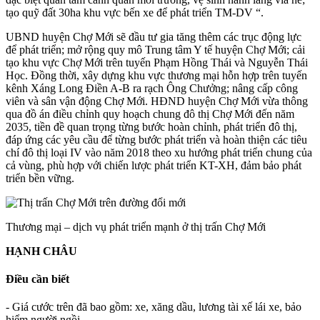
tạo quỹ đất 30ha khu vực bến xe để phát triển TM-DV “.
UBND huyện Chợ Mới sẽ đầu tư gia tăng thêm các trục động lực
để phát triển; mở rộng quy mô Trung tâm Y tế huyện Chợ Mới; cải
tạo khu vực Chợ Mới trên tuyến Phạm Hồng Thái và Nguyễn Thái
Học. Đồng thời, xây dựng khu vực thương mại hỗn hợp trên tuyến
kênh Xáng Long Điền A-B ra rạch Ông Chưởng; nâng cấp công
viên và sân vận động Chợ Mới. HĐND huyện Chợ Mới vừa thông
qua đồ án điều chỉnh quy hoạch chung đô thị Chợ Mới đến năm
2035, tiền đề quan trọng từng bước hoàn chỉnh, phát triển đô thị,
đáp ứng các yêu cầu để từng bước phát triển và hoàn thiện các tiêu
chí đô thị loại IV vào năm 2018 theo xu hướng phát triển chung của
cả vùng, phù hợp với chiến lược phát triển KT-XH, đảm bảo phát
triển bền vững.
Thương mại – dịch vụ phát triển mạnh ở thị trấn Chợ Mới
HẠNH CHÂU
Điều cần biết
- Giá cước trên đã bao gồm: xe, xăng dầu, lương tài xế lái xe, bảo
hiểm người ngồi .