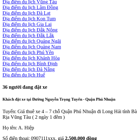
Địa điểm du lịch Vũng Tàu
Địa điểm du lịch Lâm Đồng
Địa điểm du lịch Đà Lạt
Địa điểm du lịch Kon Tum
Địa điểm du lịch Gia Lai
Địa điểm du lịch Đắk Nông
Địa điểm du lịch Đắk Lắk
Địa điểm du lịch Quảng Ngãi
Địa điểm du lịch Quảng Nam
Địa điểm du lịch Phú Yên
Địa điểm du lịch Khánh Hòa
Địa điểm du lịch Bình Định
Địa điểm du lịch Đà Nẵng
Địa điểm du lịch Huế
36
người đang đặt xe
Khách đặt xe tại Đường Nguyễn Trọng Tuyển - Quận Phú Nhuận
Tuyến: Giá thuê xe 4 – 7 chỗ Quận Phú Nhuận đi Long Hải tỉnh Bà
Rịa Vũng Tàu ( 2 ngày 1 đêm )
Họ tên: A. Hiệp
Số điện thoại: 0907111xxx, giá
2.500.000 đồng