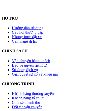
HỖ TRỢ
Hướng dẫn sử dụng
Câu hỏi thường gặp
Nhúng form đặt xe
Cẩm nang đi lại
CHÍNH SÁCH
Vận chuyển hành khách
Bảo vệ quyền riêng tư
Sử dụng dịch vụ
Giải quyết sự cố và khiếu nại
CHƯƠNG TRÌNH
Khách hàng thường xuyên
Khách hàng tổ chức
Chia sẻ doanh thu
Đối tác vận chuyển