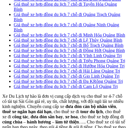
Giá thuê xe hợp đồng du lịch 7 chỗ đi Tuyên Hóa Quảng
Bình
Giá thuê xe hợp đồng du lịch 7 chỗ đi Quảng Trạch Quảng
Bình
Giá thuê xe hợp đồng du lịch 7 chỗ đi Quảng Ninh Quảng
Bình
Giá thuê xe hợp đồng du lịch 7 chỗ đi Minh Hóa Quảng Bình
Giá thuê xe hợp đồng du lịch 7 chỗ đi Lệ Thủy Quảng Bình
Giá thuê xe hợp đồng du lịch 7 chỗ đi Bố Trạch Quảng Bình
Giá thuê xe hợp đồng du lịch 7 chỗ đi Đồng Hới Quảng Bình
Giá thuê xe hợp đồng du lịch 7 chỗ đi Vĩnh Linh Quảng Trị
Giá thuê xe hợp đồng du lịch 7 chỗ đi Triệu Phong Quảng Trị
Giá thuê xe hợp đồng du lịch 7 chỗ đi Hướng Hóa Quảng Trị
Giá thuê xe hợp đồng du lịch 7 chỗ đi Hải Lăng Quảng Trị
Giá thuê xe hợp đồng du lịch 7 chỗ đi Gio Linh Quảng Trị
Giá thuê xe hợp đồng du lịch 7 chỗ đi Đa KRông Quảng Trị
Giá thuê xe hợp đồng du lịch 7 chỗ đi Cam Lộ Quảng Trị
Xe Du Lịch tự hào là đơn vị cung cấp dịch vụ cho thuê xe 4-7 chỗ
có tài tại Sài Gòn giá rẻ, uy tín, chất lượng, với đội ngũ lái xe nhiều
kinh nghiệm. Chuyên cung cấp xe
đưa đón cán bộ nhân viên
,
thuê xe ngắn hạn dài hạn
, cho thuê xe đi
tour du lịch
, cho thuê
xe đi
công tác
,
đưa đón sân bay
,
xe hoa
, cho thuê xe hợp đồng đi
cúng chùa
–
hành hương
–
làm từ thiện
….. Cho thuê xe có tài xế
ngắn hạn theo ngày, theo gói 4 tiềng & gói 8 tiếng. Cho thuê xe theo