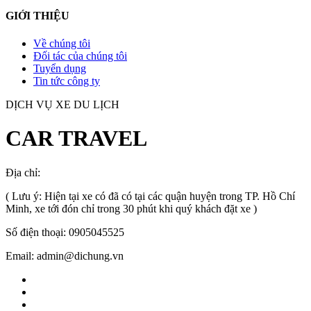
GIỚI THIỆU
Về chúng tôi
Đối tác của chúng tôi
Tuyển dụng
Tin tức công ty
DỊCH VỤ XE DU LỊCH
CAR TRAVEL
Địa chỉ:
TP.HCM
, Việt Nam
( Lưu ý: Hiện tại xe có đã có tại các quận huyện trong TP. Hồ Chí
Minh, xe tới đón chỉ trong 30 phút khi quý khách đặt xe )
Số điện thoại: 0905045525
Email: admin@dichung.vn