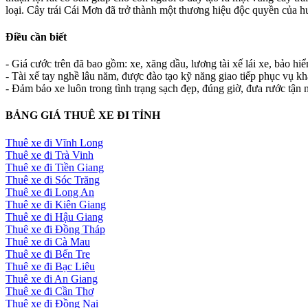
loại. Cây trái Cái Mơn đã trở thành một thương hiệu độc quyền của hu
Điều cần biết
- Giá cước trên đã bao gồm: xe, xăng dầu, lương tài xế lái xe, bảo hi
- Tài xế tay nghề lâu năm, được đào tạo kỹ năng giao tiếp phục vụ k
- Đảm bảo xe luôn trong tình trạng sạch đẹp, đúng giờ, đưa rước tận n
BẢNG GIÁ THUÊ XE ĐI TỈNH
Thuê xe đi Vĩnh Long
Thuê xe đi Trà Vinh
Thuê xe đi Tiền Giang
Thuê xe đi Sóc Trăng
Thuê xe đi Long An
Thuê xe đi Kiên Giang
Thuê xe đi Hậu Giang
Thuê xe đi Đồng Tháp
Thuê xe đi Cà Mau
Thuê xe đi Bến Tre
Thuê xe đi Bạc Liêu
Thuê xe đi An Giang
Thuê xe đi Cần Thơ
Thuê xe đi Đồng Nai