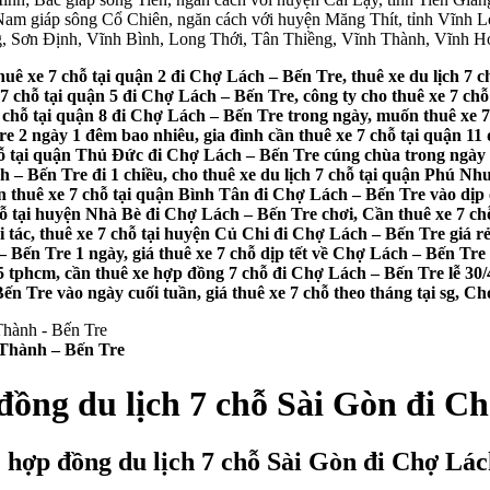
am giáp sông Cổ Chiên, ngăn cách với huyện Măng Thít, tỉnh Vĩnh 
ng, Sơn Định, Vĩnh Bình, Long Thới, Tân Thiềng, Vĩnh Thành, Vĩnh 
huê xe 7 chỗ tại quận 2 đi Chợ Lách – Bến Tre, thuê xe du lịch 7 
7 chỗ tại quận 5 đi Chợ Lách – Bến Tre, công ty cho thuê xe 7 chỗ
 chỗ tại quận 8 đi Chợ Lách – Bến Tre trong ngày, muốn thuê xe 7
e 2 ngày 1 đêm bao nhiêu, gia đình cần thuê xe 7 chỗ tại quận 11 đ
chỗ tại quận Thủ Đức đi Chợ Lách – Bến Tre cúng chùa trong ngày
 – Bến Tre đi 1 chiều, cho thuê xe du lịch 7 chỗ tại quận Phú Nh
thuê xe 7 chỗ tại quận Bình Tân đi Chợ Lách – Bến Tre vào dịp c
 chỗ tại huyện Nhà Bè đi Chợ Lách – Bến Tre chơi, Cần thuê xe 7 
 tác, thuê xe 7 chỗ tại huyện Củ Chi đi Chợ Lách – Bến Tre giá r
– Bến Tre 1 ngày, giá thuê xe 7 chỗ dịp tết về Chợ Lách – Bến Tre 
1/5 tphcm, cần thuê xe hợp đồng 7 chỗ đi Chợ Lách – Bến Tre lễ 30
 Bến Tre vào ngày cuối tuần, giá thuê xe 7 chỗ theo tháng tại sg, 
 Thành – Bến Tre
đồng du lịch 7 chỗ Sài Gòn đi C
e hợp đồng du lịch 7 chỗ Sài Gòn đi Chợ Lác