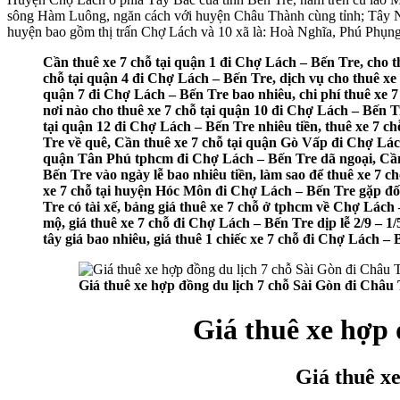
sông Hàm Luông, ngăn cách với huyện Châu Thành cùng tỉnh; Tây N
huyện bao gồm thị trấn Chợ Lách và 10 xã là: Hoà Nghĩa, Phú Phụ
Cần thuê xe 7 chỗ tại quận 1 đi Chợ Lách – Bến Tre, cho t
chỗ tại quận 4 đi Chợ Lách – Bến Tre, dịch vụ cho thuê xe 
quận 7 đi Chợ Lách – Bến Tre bao nhiêu, chi phí thuê xe 7
nơi nào cho thuê xe 7 chỗ tại quận 10 đi Chợ Lách – Bến Tr
tại quận 12 đi Chợ Lách – Bến Tre nhiêu tiền, thuê xe 7 
Tre về quê, Cần thuê xe 7 chỗ tại quận Gò Vấp đi Chợ Lách
quận Tân Phú tphcm đi Chợ Lách – Bến Tre dã ngoại, Cần 
Bến Tre vào ngày lễ bao nhiêu tiền, làm sao để thuê xe 7
xe 7 chỗ tại huyện Hóc Môn đi Chợ Lách – Bến Tre gặp đối
Tre có tài xế, bảng giá thuê xe 7 chỗ ở tphcm về Chợ Lách 
mộ, giá thuê xe 7 chỗ đi Chợ Lách – Bến Tre dịp lễ 2/9 – 
tây giá bao nhiêu, giá thuê 1 chiếc xe 7 chỗ đi Chợ Lách –
Giá thuê xe hợp đồng du lịch 7 chỗ Sài Gòn đi Châu
Giá thuê xe hợp 
Giá thuê x