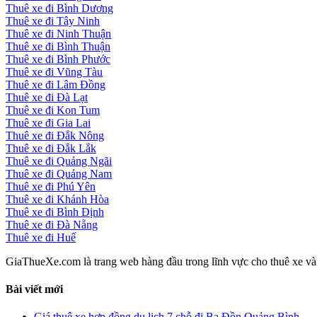
Thuê xe đi Bình Dương
Thuê xe đi Tây Ninh
Thuê xe đi Ninh Thuận
Thuê xe đi Bình Thuận
Thuê xe đi Bình Phước
Thuê xe đi Vũng Tàu
Thuê xe đi Lâm Đồng
Thuê xe đi Đà Lạt
Thuê xe đi Kon Tum
Thuê xe đi Gia Lai
Thuê xe đi Đắk Nông
Thuê xe đi Đắk Lắk
Thuê xe đi Quảng Ngãi
Thuê xe đi Quảng Nam
Thuê xe đi Phú Yên
Thuê xe đi Khánh Hòa
Thuê xe đi Bình Định
Thuê xe đi Đà Nẵng
Thuê xe đi Huế
GiaThueXe.com là trang web hàng đầu trong lĩnh vực cho thuê xe và đ
Bài viết mới
Giá thuê xe hợp đồng du lịch 7 chỗ đi Ba Đồn Quảng Bình