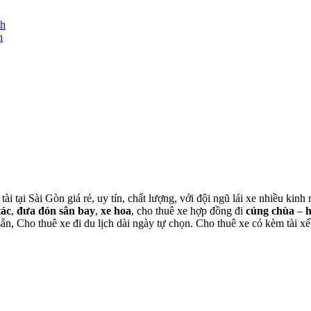
nh
h
tài tại Sài Gòn giá rẻ, uy tín, chất lượng, với đội ngũ lái xe nhiều ki
tác
,
đưa đón sân bay
,
xe hoa
, cho thuê xe hợp đồng đi
cúng chùa
–
 sẵn, Cho thuê xe đi du lịch dài ngày tự chọn. Cho thuê xe có kèm tài xế