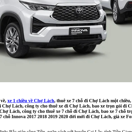
 về,
xe 1 chiều về Chợ Lách
, thuê xe 7 chỗ đi Chợ Lách một chiều,
đi Chợ Lách, công ty cho thuê xe đi Chợ Lách, bao xe trọn gói đi
i Chợ Lách, công ty cho thuê xe 7 chỗ đi Chợ Lách, bao xe 7 chỗ t
 7 chỗ Innova 2017 2018 2019 2020 đời mới đi Chợ Lách, giá xe For
inh; Bắc giáp sông Tiền, ngăn cách với huyện Cai Lậy, tỉnh Tiền Gi