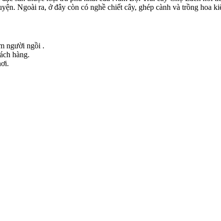
yện. Ngoài ra, ở đây còn có nghề chiết cây, ghép cành và trồng hoa ki
ểm người ngồi .
hách hàng.
ơi.