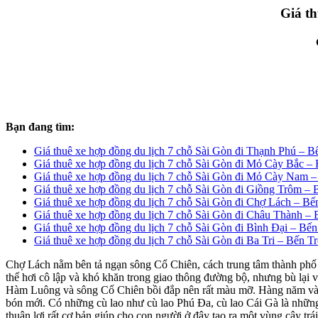
Giá th
Bạn đang tìm:
Giá thuê xe hợp đồng du lịch 7 chỗ Sài Gòn đi Thạnh Phú – B
Giá thuê xe hợp đồng du lịch 7 chỗ Sài Gòn đi Mỏ Cày Bắc – 
Giá thuê xe hợp đồng du lịch 7 chỗ Sài Gòn đi Mỏ Cày Nam –
Giá thuê xe hợp đồng du lịch 7 chỗ Sài Gòn đi Giồng Trôm – 
Giá thuê xe hợp đồng du lịch 7 chỗ Sài Gòn đi Chợ Lách – Bế
Giá thuê xe hợp đồng du lịch 7 chỗ Sài Gòn đi Châu Thành – 
Giá thuê xe hợp đồng du lịch 7 chỗ Sài Gòn đi Bình Đại – Bến
Giá thuê xe hợp đồng du lịch 7 chỗ Sài Gòn đi Ba Tri – Bến Tr
Chợ Lách nằm bên tả ngạn sông Cổ Chiên, cách trung tâm thành phố
thế hơi cô lập và khó khăn trong giao thông đường bộ, nhưng bù lại v
Hàm Luông và sông Cổ Chiên bồi đắp nên rất màu mỡ. Hàng năm vào mù
bón mới. Có những cù lao như cù lao Phú Đa, cù lao Cái Gà là những 
thuận lợi rất cơ bản giúp cho con người ở đây tạo ra một vùng cây tr