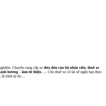
nh nghiệm. Chuyên cung cấp xe
đưa đón cán bộ nhân viên
,
thuê xe
hành hương
–
làm từ thiện
….. Cho thuê xe có tài xế ngắn hạn theo
, lộ trình tự do…