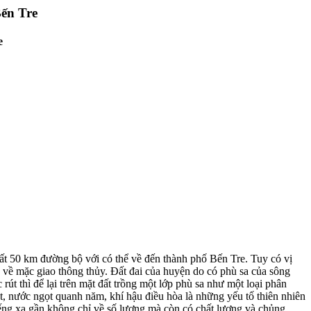
Bến Tre
e
t 50 km đường bộ với có thể về đến thành phố Bến Tre. Tuy có vị
n về mặc giao thông thủy. Đất đai của huyện do có phù sa của sông
 thì để lại trên mặt đất trồng một lớp phù sa như một loại phân
t, nước ngọt quanh năm, khí hậu điều hòa là những yếu tố thiên nhiên
tiếng xa gần không chỉ về số lượng mà còn có chất lượng và chủng