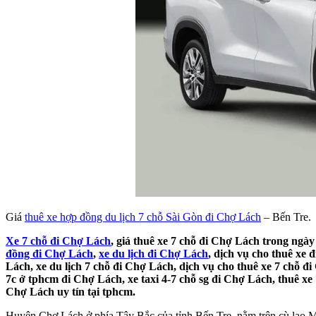
Giá
thuê xe hợp đồng du lịch 7 chỗ Sài Gòn đi Chợ Lách
– Bến Tre.
Xe 7 chỗ đi Chợ Lách
, giá thuê xe 7 chỗ đi Chợ Lách trong ngày
đồng đi Chợ Lách
,
xe du lịch đi Chợ Lách
, dịch vụ cho thuê xe 
Lách, xe du lịch 7 chỗ đi Chợ Lách, dịch vụ cho thuê xe 7 chỗ đ
7c ở tphcm đi Chợ Lách, xe taxi 4-7 chỗ sg đi Chợ Lách, thuê xe
Chợ Lách uy tín tại tphcm.
Huyện Chợ Lách ở phía Tây Bắc của tỉnh Bến Tre, nằm trên cù lao M