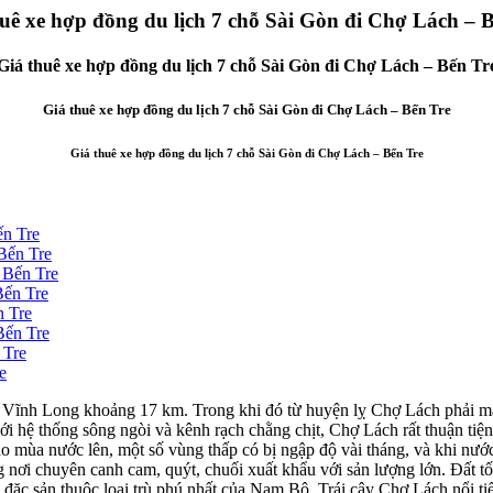
uê xe hợp đồng du lịch 7 chỗ Sài Gòn đi Chợ Lách – 
Giá thuê xe hợp đồng du lịch 7 chỗ Sài Gòn đi Chợ Lách – Bến Tr
Giá thuê xe hợp đồng du lịch 7 chỗ Sài Gòn đi Chợ Lách – Bến Tre
Giá thuê xe hợp đồng du lịch 7 chỗ Sài Gòn đi Chợ Lách – Bến Tre
ến Tre
Bến Tre
 Bến Tre
Bến Tre
n Tre
Bến Tre
 Tre
e
 Vĩnh Long khoảng 17 km. Trong khi đó từ huyện lỵ Chợ Lách phải mấ
ới hệ thống sông ngòi và kênh rạch chằng chịt, Chợ Lách rất thuận tiệ
a nước lên, một số vùng thấp có bị ngập độ vài tháng, và khi nước rút
nơi chuyên canh cam, quýt, chuối xuất khẩu với sản lượng lớn. Đất tố
ái đặc sản thuộc loại trù phú nhất của Nam Bộ. Trái cây Chợ Lách nổi 