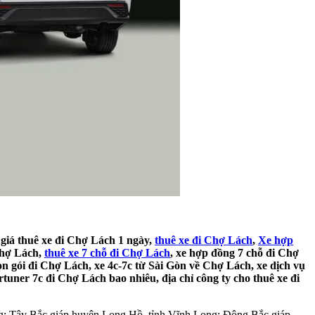
 giá thuê xe đi Chợ Lách 1 ngày,
thuê xe đi Chợ Lách
,
Xe hợp
 Chợ Lách,
thuê xe 7 chỗ đi Chợ Lách
, xe hợp đồng 7 chỗ đi Chợ
rọn gói đi Chợ Lách, xe 4c-7c từ Sài Gòn về Chợ Lách, xe dịch vụ
tuner 7c đi Chợ Lách bao nhiêu, địa chỉ công ty cho thuê xe đi
ang; Tây Bắc giáp huyện Long Hồ, tỉnh Vĩnh Long; Đông Bắc giáp