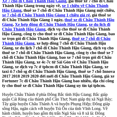
Xe 7 chỗ đi Châu Thành Hậu Giang
, giá thuê xe 7 chỗ đi Châu
Thành Hậu Giang trong ngày về,
xe 1 chiều về Châu Thành
Hậu Giang
, thuê xe 7 chỗ đi Châu Thành Hậu Giang một chiều,
xe 7 chỗ đi Châu Thành Hậu Giang 1 chiều giá rẻ
, giá thuê xe
đi Châu Thành Hậu Giang 1 ngày,
thuê xe đi Châu Thành Hậu
Giang
,
Xe hợp đồng đi Châu Thành Hậu Giang
,
xe du lịch đi
Châu Thành Hậu Giang
, dịch vụ cho thuê xe đi Châu Thành
Hậu Giang, công ty cho thuê xe đi Châu Thành Hậu Giang, bao
xe trọn gói đi Châu Thành Hậu Giang,
thuê xe 7 chỗ đi Châu
Thành Hậu Giang
, xe hợp đồng 7 chỗ đi Châu Thành Hậu
Giang, xe du lịch 7 chỗ đi Châu Thành Hậu Giang, dịch vụ cho
thuê xe 7 chỗ đi Châu Thành Hậu Giang, công ty cho thuê xe 7
chỗ đi Châu Thành Hậu Giang, bao xe 7 chỗ trọn gói đi Châu
Thành Hậu Giang, xe 4c-7c từ Sài Gòn về Châu Thành Hậu
Giang, xe dịch vụ 7c ở tphcm đi Châu Thành Hậu Giang, xe
taxi 4-7 chỗ sg đi Châu Thành Hậu Giang, thuê xe 7 chỗ Innova
2017 2018 2019 2020 đời mới đi Châu Thành Hậu Giang, giá xe
Fortuner 7c đi Châu Thành Hậu Giang bao nhiêu, địa chỉ công
ty cho thuê xe đi Châu Thành Hậu Giang uy tín tại tphcm.
Huyện Châu Thành ở phía Đông Bắc tỉnh Hậu Giang; Bắc giáp
quận Cái Răng của thành phố Cần Thơ; Nam giáp thị xã Ngã Bảy;
Tây giáp huyện Châu Thành A và huyện Phụng Hiệp; Đông giáp
sông Hậu, ngăn cách với huyện Trà Ôn của tỉnh Vĩnh Long. Về
hành chính, huyện bao gồm thị trấn Ngã Sáu và 8 xã là: Đông