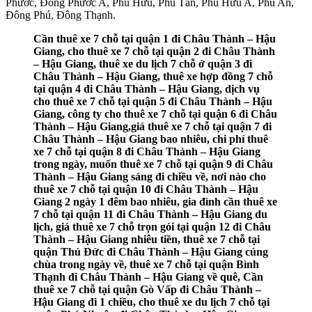
Phước, Đông Phước A, Phú Hữu, Phú Tân, Phú Hữu A, Phú An,
Đông Phú, Đông Thạnh.
Cần thuê xe 7 chỗ tại quận 1 đi Châu Thành – Hậu
Giang, cho thuê xe 7 chỗ tại quận 2 đi Châu Thành
– Hậu Giang, thuê xe du lịch 7 chỗ ở quận 3 đi
Châu Thành – Hậu Giang, thuê xe hợp đồng 7 chỗ
tại quận 4 đi Châu Thành – Hậu Giang, dịch vụ
cho thuê xe 7 chỗ tại quận 5 đi Châu Thành – Hậu
Giang, công ty cho thuê xe 7 chỗ tại quận 6 đi Châu
Thành – Hậu Giang,giá thuê xe 7 chỗ tại quận 7 đi
Châu Thành – Hậu Giang bao nhiêu, chi phí thuê
xe 7 chỗ tại quận 8 đi Châu Thành – Hậu Giang
trong ngày, muốn thuê xe 7 chỗ tại quận 9 đi Châu
Thành – Hậu Giang sáng đi chiều về, nơi nào cho
thuê xe 7 chỗ tại quận 10 đi Châu Thành – Hậu
Giang 2 ngày 1 đêm bao nhiêu, gia đình cần thuê xe
7 chỗ tại quận 11 đi Châu Thành – Hậu Giang du
lịch, giá thuê xe 7 chỗ trọn gói tại quận 12 đi Châu
Thành – Hậu Giang nhiêu tiền, thuê xe 7 chỗ tại
quận Thủ Đức đi Châu Thành – Hậu Giang cúng
chùa trong ngày về, thuê xe 7 chỗ tại quận Bình
Thạnh đi Châu Thành – Hậu Giang về quê, Cần
thuê xe 7 chỗ tại quận Gò Vấp đi Châu Thành –
Hậu Giang đi 1 chiều, cho thuê xe du lịch 7 chỗ tại