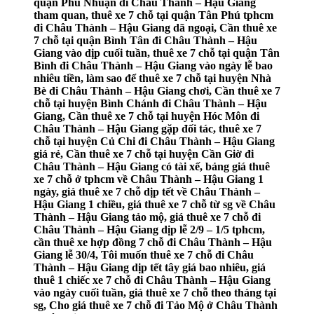
quận Phú Nhuận đi Châu Thành – Hậu Giang
tham quan, thuê xe 7 chỗ tại quận Tân Phú tphcm
đi Châu Thành – Hậu Giang dã ngoại, Cần thuê xe
7 chỗ tại quận Bình Tân đi Châu Thành – Hậu
Giang vào dịp cuối tuần, thuê xe 7 chỗ tại quận Tân
Bình đi Châu Thành – Hậu Giang vào ngày lễ bao
nhiêu tiền, làm sao để thuê xe 7 chỗ tại huyện Nhà
Bè đi Châu Thành – Hậu Giang chơi, Cần thuê xe 7
chỗ tại huyện Bình Chánh đi Châu Thành – Hậu
Giang, Cần thuê xe 7 chỗ tại huyện Hóc Môn đi
Châu Thành – Hậu Giang gặp đối tác, thuê xe 7
chỗ tại huyện Củ Chi đi Châu Thành – Hậu Giang
giá rẻ, Cần thuê xe 7 chỗ tại huyện Cần Giờ đi
Châu Thành – Hậu Giang có tài xế, bảng giá thuê
xe 7 chỗ ở tphcm về Châu Thành – Hậu Giang 1
ngày, giá thuê xe 7 chỗ dịp tết về Châu Thành –
Hậu Giang 1 chiều, giá thuê xe 7 chỗ từ sg về Châu
Thành – Hậu Giang tảo mộ, giá thuê xe 7 chỗ đi
Châu Thành – Hậu Giang dịp lễ 2/9 – 1/5 tphcm,
cần thuê xe hợp đồng 7 chỗ đi Châu Thành – Hậu
Giang lễ 30/4, Tôi muốn thuê xe 7 chỗ đi Châu
Thành – Hậu Giang dịp tết tây giá bao nhiêu, giá
thuê 1 chiếc xe 7 chỗ đi Châu Thành – Hậu Giang
vào ngày cuối tuần, giá thuê xe 7 chỗ theo tháng tại
sg, Cho giá thuê xe 7 chỗ đi Tảo Mộ ở Châu Thành