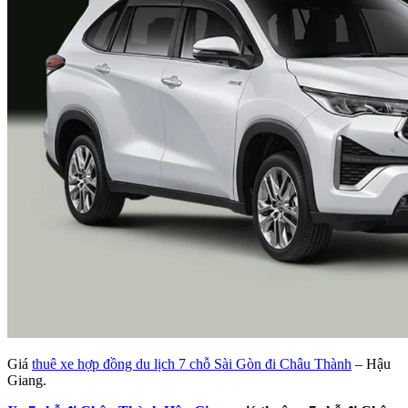
Giá
thuê xe hợp đồng du lịch 7 chỗ Sài Gòn đi Châu Thành
– Hậu
Giang.