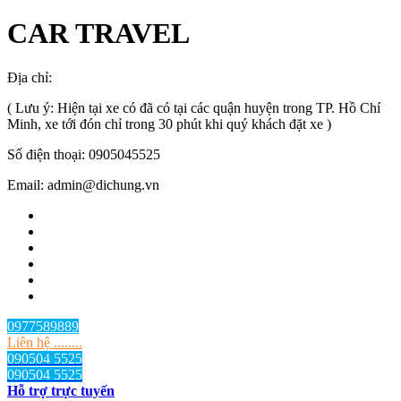
CAR TRAVEL
Địa chỉ:
TP.HCM
, Việt Nam
( Lưu ý: Hiện tại xe có đã có tại các quận huyện trong TP. Hồ Chí
Minh, xe tới đón chỉ trong 30 phút khi quý khách đặt xe )
Số điện thoại: 0905045525
Email: admin@dichung.vn
0977589889
Liên hệ ........
090504 5525
090504 5525
Hỗ trợ trực tuyến