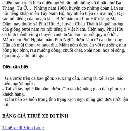
chiến tranh xuất hiện nhiều người rất tinh thông võ thuật như Ba
Thăng, Tư Ớ,… Những năm 1980, huyện có những đoàn Lân sư
nỗi tiếng khắp miền Tây Nam Bộ, tuy nhiên hiện đã mai một. Đặc
sản nổi tiếng của huyện là: – Bưởi năm roi Phú Hữu: làng Mái
Dầm, nay thuộc xã Phú Hữu A, huyện Châu Thành là quê hương
của giống bưởi năm roi nổi tiếng ở Việt Nam. Hiện nay, Phú Hữu
đã hình thành vùng chuyên canh bưởi năm roi với quy mô lớn. –
Mắm nêm Phú Nghĩa: mắm Phú Nghĩa được làm từ cá cơm sông
Hậu có mùi thơm, vị ngọt dịu. Mắm nêm được ăn với rau sống như
bông lục bình, rau muống đồng, chuối chát, xoài non, hoa bí sống,
đậu rồng… thì rất ngon.
Điều cần biết
- Giá cước trên đã bao gồm: xe, xăng dầu, lương tài xế lái xe, bảo
hiểm người ngồi .
- Tài xế tay nghề lâu năm, được đào tạo kỹ năng giao tiếp phục vụ
khách hàng.
- Đảm bảo xe luôn trong tình trạng sạch đẹp, đúng giờ, đưa rước tận
nơi.
BẢNG GIÁ THUÊ XE ĐI TỈNH
Thuê xe đi Vĩnh Long