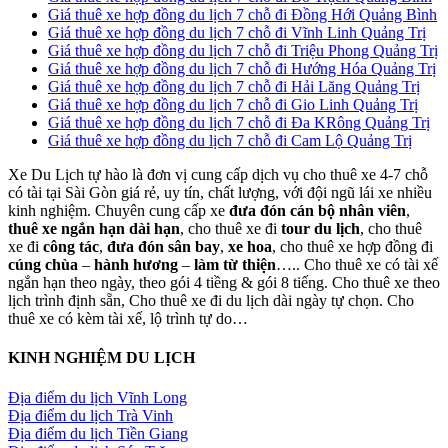
Giá thuê xe hợp đồng du lịch 7 chỗ đi Đồng Hới Quảng Bình
Giá thuê xe hợp đồng du lịch 7 chỗ đi Vĩnh Linh Quảng Trị
Giá thuê xe hợp đồng du lịch 7 chỗ đi Triệu Phong Quảng Trị
Giá thuê xe hợp đồng du lịch 7 chỗ đi Hướng Hóa Quảng Trị
Giá thuê xe hợp đồng du lịch 7 chỗ đi Hải Lăng Quảng Trị
Giá thuê xe hợp đồng du lịch 7 chỗ đi Gio Linh Quảng Trị
Giá thuê xe hợp đồng du lịch 7 chỗ đi Đa KRông Quảng Trị
Giá thuê xe hợp đồng du lịch 7 chỗ đi Cam Lộ Quảng Trị
Xe Du Lịch tự hào là đơn vị cung cấp dịch vụ cho thuê xe 4-7 chỗ
có tài tại Sài Gòn giá rẻ, uy tín, chất lượng, với đội ngũ lái xe nhiều
kinh nghiệm. Chuyên cung cấp xe
đưa đón cán bộ nhân viên
,
thuê xe ngắn hạn dài hạn
, cho thuê xe đi
tour du lịch
, cho thuê
xe đi
công tác
,
đưa đón sân bay
,
xe hoa
, cho thuê xe hợp đồng đi
cúng chùa
–
hành hương
–
làm từ thiện
….. Cho thuê xe có tài xế
ngắn hạn theo ngày, theo gói 4 tiềng & gói 8 tiếng. Cho thuê xe theo
lịch trình định sẵn, Cho thuê xe đi du lịch dài ngày tự chọn. Cho
thuê xe có kèm tài xế, lộ trình tự do…
KINH NGHIỆM DU LỊCH
Địa điểm du lịch Vĩnh Long
Địa điểm du lịch Trà Vinh
Địa điểm du lịch Tiền Giang