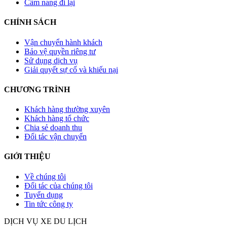
Cẩm nang đi lại
CHÍNH SÁCH
Vận chuyển hành khách
Bảo vệ quyền riêng tư
Sử dụng dịch vụ
Giải quyết sự cố và khiếu nại
CHƯƠNG TRÌNH
Khách hàng thường xuyên
Khách hàng tổ chức
Chia sẻ doanh thu
Đối tác vận chuyển
GIỚI THIỆU
Về chúng tôi
Đối tác của chúng tôi
Tuyển dụng
Tin tức công ty
DỊCH VỤ XE DU LỊCH