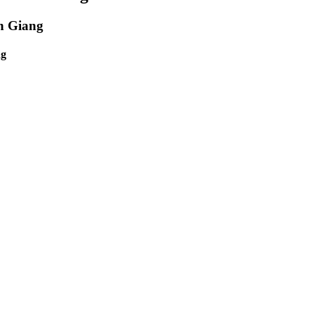
An Giang
ng