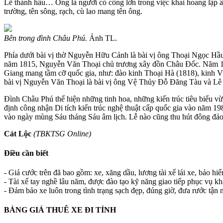
Lễ thành hầu… Ông là người có công lớn trong việc khai hoang lập ấp
trường, tên sông, rạch, cù lao mang tên ông.
Bên trong đình Châu Phú.
Ảnh TL.
Phía dưới bài vị thờ Nguyễn Hữu Cảnh là bài vị ông Thoại Ngọc H
năm 1815, Nguyễn Văn Thoại chủ trương xây đồn Châu Đốc. Năm 181
Giang mang tầm cỡ quốc gia, như: đào kinh Thoại Hà (1818), kinh 
bài vị Nguyễn Văn Thoại là bài vị ông Vệ Thủy Đỗ Đăng Tàu và Lê Vă
Đình Châu Phú thể hiện những tinh hoa, những kiến trúc tiêu biểu 
định công nhận Di tích kiến trúc nghệ thuật cấp quốc gia vào năm 1
vào ngày mùng Sáu tháng Sáu âm lịch. Lễ nào cũng thu hút đông đảo
Cát Lộc
(TBKTSG Online)
Điều cần biết
- Giá cước trên đã bao gồm: xe, xăng dầu, lương tài xế lái xe, bảo hi
- Tài xế tay nghề lâu năm, được đào tạo kỹ năng giao tiếp phục vụ k
- Đảm bảo xe luôn trong tình trạng sạch đẹp, đúng giờ, đưa rước tận n
BẢNG GIÁ THUÊ XE ĐI TỈNH