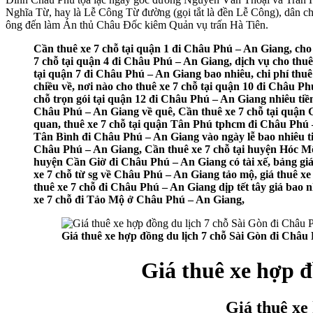
Nghĩa Từ, hay là Lễ Công Từ đường (gọi tắt là đền Lễ Công), dân 
ông đến làm Án thủ Châu Đốc kiêm Quản vụ trấn Hà Tiên.
Cần thuê xe 7 chỗ tại quận 1 đi Châu Phú – An Giang, cho
7 chỗ tại quận 4 đi Châu Phú – An Giang, dịch vụ cho thuê
tại quận 7 đi Châu Phú – An Giang bao nhiêu, chi phí thu
chiều về, nơi nào cho thuê xe 7 chỗ tại quận 10 đi Châu Ph
chỗ trọn gói tại quận 12 đi Châu Phú – An Giang nhiêu ti
Châu Phú – An Giang về quê, Cần thuê xe 7 chỗ tại quận 
quan, thuê xe 7 chỗ tại quận Tân Phú tphcm đi Châu Phú –
Tân Bình đi Châu Phú – An Giang vào ngày lễ bao nhiêu ti
Châu Phú – An Giang, Cần thuê xe 7 chỗ tại huyện Hóc Môn
huyện Cần Giờ đi Châu Phú – An Giang có tài xế, bảng giá 
xe 7 chỗ từ sg về Châu Phú – An Giang tảo mộ, giá thuê xe
thuê xe 7 chỗ đi Châu Phú – An Giang dịp tết tây giá bao n
xe 7 chỗ đi Tảo Mộ ở Châu Phú – An Giang,
Giá thuê xe hợp đồng du lịch 7 chỗ Sài Gòn đi Châu
Giá thuê xe hợp đ
Giá thuê xe