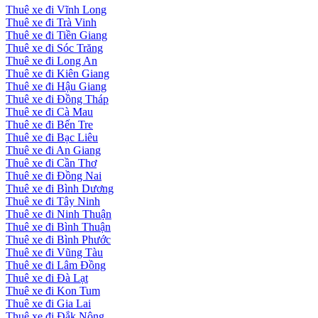
Thuê xe đi Vĩnh Long
Thuê xe đi Trà Vinh
Thuê xe đi Tiền Giang
Thuê xe đi Sóc Trăng
Thuê xe đi Long An
Thuê xe đi Kiên Giang
Thuê xe đi Hậu Giang
Thuê xe đi Đồng Tháp
Thuê xe đi Cà Mau
Thuê xe đi Bến Tre
Thuê xe đi Bạc Liêu
Thuê xe đi An Giang
Thuê xe đi Cần Thơ
Thuê xe đi Đồng Nai
Thuê xe đi Bình Dương
Thuê xe đi Tây Ninh
Thuê xe đi Ninh Thuận
Thuê xe đi Bình Thuận
Thuê xe đi Bình Phước
Thuê xe đi Vũng Tàu
Thuê xe đi Lâm Đồng
Thuê xe đi Đà Lạt
Thuê xe đi Kon Tum
Thuê xe đi Gia Lai
Thuê xe đi Đắk Nông