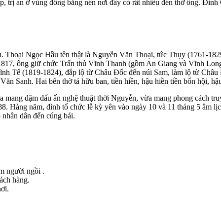
, trị an ở vùng đồng bằng nên nơi đây có rất nhiều đền thờ ông. Đình
ầu. Thoại Ngọc Hầu tên thật là Nguyễn Văn Thoại, tức Thụy (1761-1
7, ông giữ chức Trấn thủ Vĩnh Thanh (gồm An Giang và Vĩnh Long). 
Vĩnh Tế (1819-1824), đắp lộ từ Châu Đốc đến núi Sam, làm lộ từ Ch
n Sanh. Hai bên thờ tả hữu ban, tiền hiền, hậu hiền tiền bổn hội, hậ
vừa mang đậm dấu ấn nghệ thuật thời Nguyễn, vừa mang phong cách tr
988. Hàng năm, đình tổ chức lễ kỳ yên vào ngày 10 và 11 tháng 5 âm l
 nhân dân đến cúng bái.
ểm người ngồi .
hách hàng.
ơi.