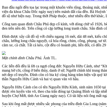
Ban đầu ngôi đền tọa lạc trong một khuôn viên rộng, thoáng mát, n
viện đa khoa Châu Đốc ngày nay) trên mảnh đất của đền. Bà Huỳnh T
đồ sộ như hiện nay. Trong thời Pháp thuộc, như nhiều đền thờ khác, 
Cổng tam quan đình Châu Phú đẹp cổ kính, với dòng chữ số 1926, bê
đen trên nền đỏ. Trên cổng có cặp lưỡng long tranh châu. Sân đình c
Đình được xây cất đồ sộ với chiều ngang 16 mét, dài 48 mét, kiểu chữ
châu, lưỡng long chầu nguyệt, cá hóa rồng, chim, công, phụng, sư tử
căm xe, cà chắt. Tất cả kèo, cột đều có hoành phi, liễn đối, có đến 29
Mặt chính dình Châu Phú.
Ảnh TL.
Các liễn đối đều là lời ca ngợi công đức Nguyễn Hữu Cảnh, như “Khai
mang bờ cõi, công ở biên thùy, danh ở sử; Người chính khí trung thà
nét đẹp cổ truyền. Đình còn có bia ký cùng hàng trăm hiện vật quý k
thần Nguyễn Hữu Cảnh và hai vị quan văn võ hầu.
Nguyễn Hữu Cảnh còn có tên Nguyễn Hữu Kỉnh, sinh năm 1650 tại Hu
được rèn luyện văn võ, theo cha trấn đóng tại Quảng Bình và lập n
huyện Chợ Mới, tỉnh An Giang ngày nay). Có tài liệu nói ông mất n
Sau khi ông mất được nhiều sắc phong của triều đình Gia Long (nă