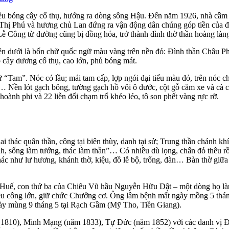
hiều bóng cây cổ thụ, hướng ra dòng sông Hậu. Đến năm 1926, nhà cầ
hị Phú và hương chủ Lan đứng ra vận động dân chúng góp tiền của để
Lễ Công từ đường cũng bị đồng hóa, trở thành đình thờ thần hoàng làng
n dưới là bốn chữ quốc ngữ màu vàng trên nền đỏ: Đình thần Châu Phú
ó cây dương cổ thụ, cao lớn, phủ bóng mát.
 “Tam”. Nóc có lầu; mái tam cấp, lợp ngói đại tiểu màu đỏ, trên nóc c
… Nền lót gạch bông, tường gạch hồ vôi ô dước, cột gỗ căm xe và cà c
 hoành phi và 22 liễn đối chạm trổ khéo léo, tô son phết vàng rực rỡ.
 thác quân thần, công tại biên thùy, danh tại sử; Trung thần chánh kh
nh, sống làm tướng, thác làm thần”… Có nhiều dù lọng, chấn đỏ thêu rồ
hác như lư hương, khánh thờ, kiệu, đồ lễ bộ, trống, đàn… Bàn thờ giữ
ế, con thứ ba của Chiêu Vũ hầu Nguyễn Hữu Dật – một dòng họ làm q
hiều công lớn, giữ chức Chưởng cơ. Ông lâm bệnh mất ngày mồng 5 th
gày mùng 9 tháng 5 tại Rạch Gầm (Mỹ Tho, Tiền Giang).
m 1810), Minh Mạng (năm 1833), Tự Đức (năm 1852) với các danh vị Đ