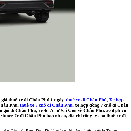
, giá thuê xe đi Châu Phú 1 ngày,
thuê xe đi Châu Phú
,
Xe hợp
 Châu Phú,
thuê xe 7 chỗ đi Châu Phú
, xe hợp đồng 7 chỗ đi Châu
ọn gói đi Châu Phú, xe 4c-7c từ Sài Gòn về Châu Phú, xe dịch vụ
tuner 7c đi Châu Phú bao nhiêu, địa chỉ công ty cho thuê xe đi
An Giang). Ban đầu, đây là một ngôi đền có tên chữ là Trung