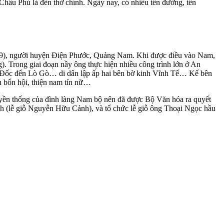
 Châu Phú là đền thờ chính. Ngày nay, có nhiều tên đường, tên
829), người huyện Điện Phước, Quảng Nam. Khi được điều vào Nam,
Trong giai đoạn nầy ông thực hiện nhiều công trình lớn ở An
âu Đốc đến Lò Gò… di dân lập ấp hai bên bờ kinh Vĩnh Tế… Kế bên
u bổn hội, thiện nam tín nữ…
uyền thống của đình làng Nam bộ nên đã được Bộ Văn hóa ra quyết
ịch (lễ giỗ Nguyễn Hữu Cảnh), và tổ chức lễ giỗ ông Thoại Ngọc hầu