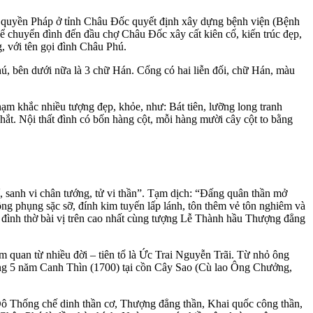
m quyền Pháp ở tỉnh Châu Đốc quyết định xây dựng bệnh viện (Bệnh
 chuyển đình đến đầu chợ Châu Đốc xây cất kiên cố, kiến trúc đẹp,
, với tên gọi đình Châu Phú.
, bên dưới nữa là 3 chữ Hán. Cổng có hai liễn đối, chữ Hán, màu
hạm khắc nhiều tượng đẹp, khỏe, như: Bát tiên, lưỡng long tranh
hắt. Nội thất đình có bốn hàng cột, mỗi hàng mười cây cột to bằng
í, sanh vi chân tướng, tử vi thần”. Tạm dịch: “Đấng quân thần mở
ng phụng sặc sỡ, đính kim tuyến lấp lánh, tôn thêm vẻ tôn nghiêm và
a đình thờ bài vị trên cao nhất cùng tượng Lễ Thành hầu Thượng đẳng
uan từ nhiều đời – tiên tổ là Ức Trai Nguyễn Trãi. Từ nhỏ ông
áng 5 năm Canh Thìn (1700) tại cồn Cây Sao (Cù lao Ông Chưởng,
ô Thống chế dinh thần cơ, Thượng đẳng thần, Khai quốc công thần,