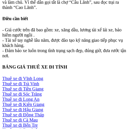
và làm chủ. Vì thế dân gọi tắt là chợ “Câu Lãnh”, sau đọc trại ra
thành “Cao Lãnh”.
Điều cần biết
- Giá cước trên đã bao gồm: xe, xăng dầu, lương tài xế lái xe, bảo
hiểm người ngồi .
- Tài xế tay nghề lâu năm, được đào tạo kỹ năng giao tiếp phục vụ
khách hàng.
- Đảm bảo xe luôn trong tình trạng sạch đẹp, đúng giờ, đưa rước tận
nơi.
BẢNG GIÁ THUÊ XE ĐI TỈNH
Thuê xe đi Vĩnh Long
Thuê xe đi Trà Vinh
Thuê xe đi Tiền Giang
Thuê xe đi Sóc Trăng
Thuê xe đi Long An
Thuê xe đi Kiên Giang
Thuê xe đi Hậu Giang
Thuê xe đi Đồng Tháp
Thuê xe đi Cà Mau
Thuê xe đi Bến Tre