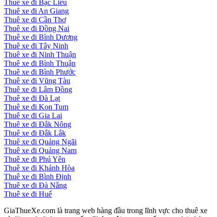
Thuê xe đi Bạc Liêu
Thuê xe đi An Giang
Thuê xe đi Cần Thơ
Thuê xe đi Đồng Nai
Thuê xe đi Bình Dương
Thuê xe đi Tây Ninh
Thuê xe đi Ninh Thuận
Thuê xe đi Bình Thuận
Thuê xe đi Bình Phước
Thuê xe đi Vũng Tàu
Thuê xe đi Lâm Đồng
Thuê xe đi Đà Lạt
Thuê xe đi Kon Tum
Thuê xe đi Gia Lai
Thuê xe đi Đắk Nông
Thuê xe đi Đắk Lắk
Thuê xe đi Quảng Ngãi
Thuê xe đi Quảng Nam
Thuê xe đi Phú Yên
Thuê xe đi Khánh Hòa
Thuê xe đi Bình Định
Thuê xe đi Đà Nẵng
Thuê xe đi Huế
GiaThueXe.com là trang web hàng đầu trong lĩnh vực cho thuê xe