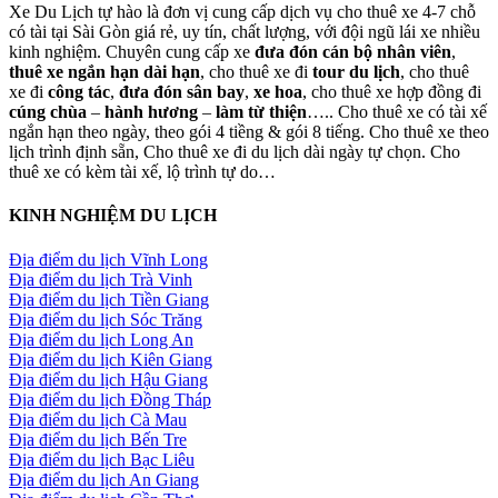
Xe Du Lịch tự hào là đơn vị cung cấp dịch vụ cho thuê xe 4-7 chỗ
có tài tại Sài Gòn giá rẻ, uy tín, chất lượng, với đội ngũ lái xe nhiều
kinh nghiệm. Chuyên cung cấp xe
đưa đón cán bộ nhân viên
,
thuê xe ngắn hạn dài hạn
, cho thuê xe đi
tour du lịch
, cho thuê
xe đi
công tác
,
đưa đón sân bay
,
xe hoa
, cho thuê xe hợp đồng đi
cúng chùa
–
hành hương
–
làm từ thiện
….. Cho thuê xe có tài xế
ngắn hạn theo ngày, theo gói 4 tiềng & gói 8 tiếng. Cho thuê xe theo
lịch trình định sẵn, Cho thuê xe đi du lịch dài ngày tự chọn. Cho
thuê xe có kèm tài xế, lộ trình tự do…
KINH NGHIỆM DU LỊCH
Địa điểm du lịch Vĩnh Long
Địa điểm du lịch Trà Vinh
Địa điểm du lịch Tiền Giang
Địa điểm du lịch Sóc Trăng
Địa điểm du lịch Long An
Địa điểm du lịch Kiên Giang
Địa điểm du lịch Hậu Giang
Địa điểm du lịch Đồng Tháp
Địa điểm du lịch Cà Mau
Địa điểm du lịch Bến Tre
Địa điểm du lịch Bạc Liêu
Địa điểm du lịch An Giang