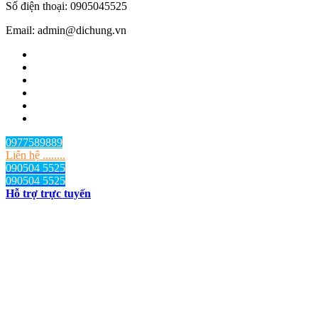
Số điện thoại: 0905045525
Email: admin@dichung.vn
0977589889
Liên hệ ........
090504 5525
090504 5525
Hỗ trợ trực tuyến