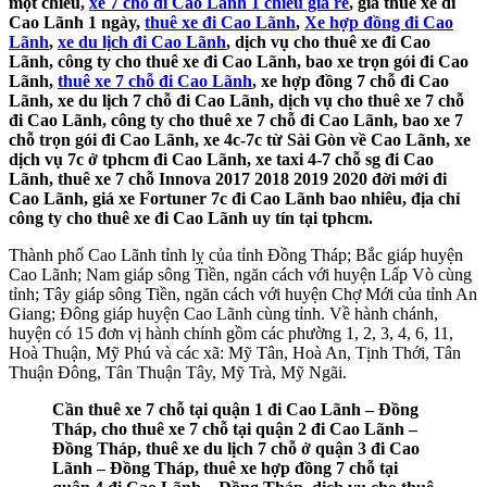
một chiều,
xe 7 chỗ đi Cao Lãnh 1 chiều giá rẻ
, giá thuê xe đi
Cao Lãnh 1 ngày,
thuê xe đi Cao Lãnh
,
Xe hợp đồng đi Cao
Lãnh
,
xe du lịch đi Cao Lãnh
, dịch vụ cho thuê xe đi Cao
Lãnh, công ty cho thuê xe đi Cao Lãnh, bao xe trọn gói đi Cao
Lãnh,
thuê xe 7 chỗ đi Cao Lãnh
, xe hợp đồng 7 chỗ đi Cao
Lãnh, xe du lịch 7 chỗ đi Cao Lãnh, dịch vụ cho thuê xe 7 chỗ
đi Cao Lãnh, công ty cho thuê xe 7 chỗ đi Cao Lãnh, bao xe 7
chỗ trọn gói đi Cao Lãnh, xe 4c-7c từ Sài Gòn về Cao Lãnh, xe
dịch vụ 7c ở tphcm đi Cao Lãnh, xe taxi 4-7 chỗ sg đi Cao
Lãnh, thuê xe 7 chỗ Innova 2017 2018 2019 2020 đời mới đi
Cao Lãnh, giá xe Fortuner 7c đi Cao Lãnh bao nhiêu, địa chỉ
công ty cho thuê xe đi Cao Lãnh uy tín tại tphcm.
Thành phố Cao Lãnh tỉnh lỵ của tỉnh Đồng Tháp; Bắc giáp huyện
Cao Lãnh; Nam giáp sông Tiền, ngăn cách với huyện Lấp Vò cùng
tỉnh; Tây giáp sông Tiền, ngăn cách với huyện Chợ Mới của tỉnh An
Giang; Đông giáp huyện Cao Lãnh cùng tỉnh. Về hành chánh,
huyện có 15 đơn vị hành chính gồm các phường 1, 2, 3, 4, 6, 11,
Hoà Thuận, Mỹ Phú và các xã: Mỹ Tân, Hoà An, Tịnh Thới, Tân
Thuận Đông, Tân Thuận Tây, Mỹ Trà, Mỹ Ngãi.
Cần thuê xe 7 chỗ tại quận 1 đi Cao Lãnh – Đồng
Tháp, cho thuê xe 7 chỗ tại quận 2 đi Cao Lãnh –
Đồng Tháp, thuê xe du lịch 7 chỗ ở quận 3 đi Cao
Lãnh – Đồng Tháp, thuê xe hợp đồng 7 chỗ tại