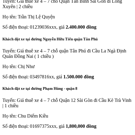
Tuyến: Giá thuê xe 4 – 7 chỗ Quận Tân Bình Sài Gòn đi Long
Xuyên | 2 chiều
Họ tên: Trần Thị Lệ Quyện
Số điện thoại: 01239036xxx, giá
2.400.000 đồng
Khách đặt xe tại đường Nguyễn Hữu Tiến quận Tân Phú
Tuyến: Giá thuê xe 4 – 7 chỗ quận Tân Phú đi Cầu La Ngà Định
Quán Đồng Nai ( 1 chiều )
Họ tên: Chị Như
Số điện thoại: 03497816xx, giá
1.500.000 đồng
Khách đặt xe tại đường Phạm Hùng - quận 8
Tuyến: Giá thuê xe 4 – 7 chỗ Quận 12 Sài Gòn đi Cầu Kè Trà Vinh
| 1 chiều
Họ tên: Chu Diểm Kiều
Số điện thoại: 01697375xxx, giá
1,800,000 đồng