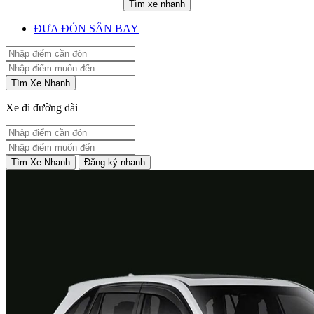
Tìm xe nhanh
ĐƯA ĐÓN SÂN BAY
Tìm Xe Nhanh
Xe đi đường dài
Tìm Xe Nhanh
Đăng ký nhanh