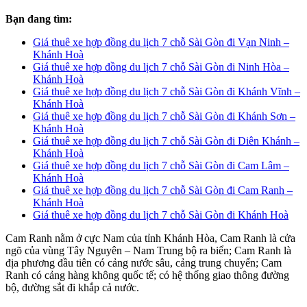
Bạn đang tìm:
Giá thuê xe hợp đồng du lịch 7 chỗ Sài Gòn đi Vạn Ninh –
Khánh Hoà
Giá thuê xe hợp đồng du lịch 7 chỗ Sài Gòn đi Ninh Hòa –
Khánh Hoà
Giá thuê xe hợp đồng du lịch 7 chỗ Sài Gòn đi Khánh Vĩnh –
Khánh Hoà
Giá thuê xe hợp đồng du lịch 7 chỗ Sài Gòn đi Khánh Sơn –
Khánh Hoà
Giá thuê xe hợp đồng du lịch 7 chỗ Sài Gòn đi Diên Khánh –
Khánh Hoà
Giá thuê xe hợp đồng du lịch 7 chỗ Sài Gòn đi Cam Lâm –
Khánh Hoà
Giá thuê xe hợp đồng du lịch 7 chỗ Sài Gòn đi Cam Ranh –
Khánh Hoà
Giá thuê xe hợp đồng du lịch 7 chỗ Sài Gòn đi Khánh Hoà
Cam Ranh nằm ở cực Nam của tỉnh Khánh Hòa, Cam Ranh là cửa
ngõ của vùng Tây Nguyên – Nam Trung bộ ra biển; Cam Ranh là
địa phương đầu tiên có cảng nước sâu, cảng trung chuyển; Cam
Ranh có cảng hàng không quốc tế; có hệ thống giao thông đường
bộ, đường sắt đi khắp cả nước.