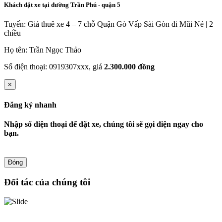
Khách đặt xe tại đường Trần Phú - quận 5
Tuyến: Giá thuê xe 4 – 7 chỗ Quận Gò Vấp Sài Gòn đi Mũi Né | 2
chiều
Họ tên: Trần Ngọc Thảo
Số điện thoại: 0919307xxx, giá
2.300.000 đồng
×
Đăng ký nhanh
Nhập số điện thoại để đặt xe, chúng tôi sẽ gọi điện ngay cho
bạn.
Đóng
Đối tác của chúng tôi