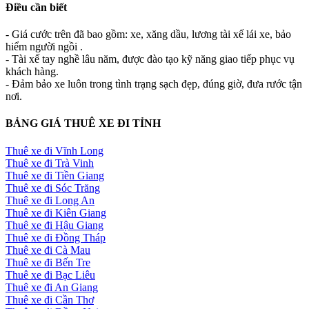
Điều cần biết
- Giá cước trên đã bao gồm: xe, xăng dầu, lương tài xế lái xe, bảo
hiểm người ngồi .
- Tài xế tay nghề lâu năm, được đào tạo kỹ năng giao tiếp phục vụ
khách hàng.
- Đảm bảo xe luôn trong tình trạng sạch đẹp, đúng giờ, đưa rước tận
nơi.
BẢNG GIÁ THUÊ XE ĐI TỈNH
Thuê xe đi Vĩnh Long
Thuê xe đi Trà Vinh
Thuê xe đi Tiền Giang
Thuê xe đi Sóc Trăng
Thuê xe đi Long An
Thuê xe đi Kiên Giang
Thuê xe đi Hậu Giang
Thuê xe đi Đồng Tháp
Thuê xe đi Cà Mau
Thuê xe đi Bến Tre
Thuê xe đi Bạc Liêu
Thuê xe đi An Giang
Thuê xe đi Cần Thơ