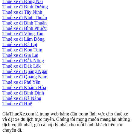
Thuê xe đi Đồng Nai
Thuê xe đi Bình Dương
Thuê xe đi Tây Ninh
Thuê xe đi Ninh Thuận
Thuê xe đi Bình Thuận
Thuê xe đi Bình Phước
Thuê xe đi Vũng Tàu
Thuê xe đi Lâm Đồng
Thuê xe đi Đà Lạt
Thuê xe đi Kon Tum
Thuê xe đi Gia Lai
Thuê xe đi Đắk Nông
Thuê xe đi Đắk Lắk
Thuê xe đi Quảng Ngãi
Thuê xe đi Quảng Nam
Thuê xe đi Phú Yên
Thuê xe đi Khánh Hòa
Thuê xe đi Bình Định
Thuê xe đi Đà Nẵng
Thuê xe đi Huế
GiaThueXe.com là trang web hàng đầu trong lĩnh vực cho thuê xe
và đặt xe du lịch trực tuyến. Chúng tôi mong muốn mang lại những
dịch vụ tốt nhất, giá cả hợp lý nhất cho mỗi hành khách trên các
chuyến đi.