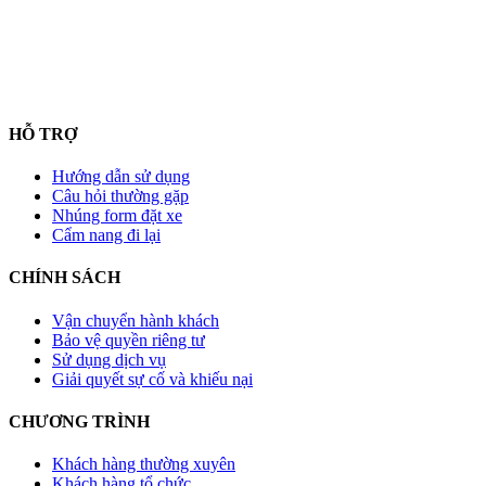
HỖ TRỢ
Hướng dẫn sử dụng
Câu hỏi thường gặp
Nhúng form đặt xe
Cẩm nang đi lại
CHÍNH SÁCH
Vận chuyển hành khách
Bảo vệ quyền riêng tư
Sử dụng dịch vụ
Giải quyết sự cố và khiếu nại
CHƯƠNG TRÌNH
Khách hàng thường xuyên
Khách hàng tổ chức