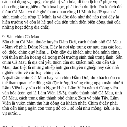
các loài động vật quý, các giá trị văn hóa, di tích lịch sử phục vụ
cho công tác nghiên cứu khoa học, phát triển du lịch. Du khách đến
thăm Cà Mau có thể ghé tham quan rừng U Minh hạ để quan sát
sinh cảnh của rừng U Minh lạ và độc đáo như thế nào (nơi đây là
hiện trường và còn là hệ quả của tiến trình diễn biến động thái của
những hoạt động địa chất).
9. Sân chim Cà Mau
Sân chim Cà Mau thuộc huyện Đầm Dơi, cách thành phố Cà Mau
45km về phía Đông Nam. Đây là nơi tập trung cư ngụ của các loại
cò, diệc, chim quý hiếm… Đến đây du khách như hòa mình cùng
với thiên nhiên hoang dã trong môi trường sinh thái trong lành. Sân
chim Cà Mau là địa chỉ yêu thích của du khách mỗi khi đến Cà
Mau, đặc biệt là những nhiếp ảnh gia chuyên nghiệp hay các nhà
nghiên cứu về các loại chim, cò.
Ngoài sân chim Cà Mau hay sân chim Đầm Dơi, du khách còn có
thể tham quan các động vật đặc trưng ở vùng rừng ngập mặn như ở
Lâm Viên hay sân chim Ngọc Hiển. Lâm Viên nằm ở Công viên
văn hóa (còn gọi là Lâm Viên 19/5), thuộc thành phố Cà Mau, tỉnh
Cà Mau, cách trung tâm thành phố chừng 2km về phía Tây. Lâm
Viên là vườn chim thu hút đông du khách nhất. Chim ở đây phải
tính đến hàng ngàn con trong đó có 1 số loài như mồng, két, le le,
vịt nước…