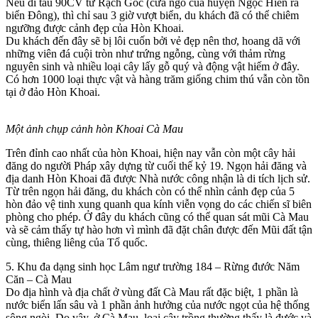
Nếu đi tàu 90CV từ Rạch Gốc (cửa ngõ của huyện Ngọc Hiển ra
biển Đông), thì chỉ sau 3 giờ vượt biển, du khách đã có thể chiêm
ngưỡng được cảnh đẹp của Hòn Khoai.
Du khách đến đây sẽ bị lôi cuốn bởi vẻ đẹp nên thơ, hoang dã với
những viên đá cuội tròn như trứng ngỗng, cùng với thảm rừng
nguyên sinh và nhiều loại cây lấy gỗ quý và động vật hiếm ở đây.
Có hơn 1000 loại thực vật và hàng trăm giống chim thú vẫn còn tồn
tại ở đảo Hòn Khoai.
Một ảnh chụp cảnh hòn Khoai Cà Mau
Trên đỉnh cao nhất của hòn Khoai, hiện nay vẫn còn một cây hải
đăng do người Pháp xây dựng từ cuối thế kỷ 19. Ngọn hải đăng và
địa danh Hòn Khoai đã được Nhà nước công nhận là di tích lịch sử.
Từ trên ngọn hải đăng, du khách còn có thể nhìn cảnh đẹp của 5
hòn đảo vệ tinh xung quanh qua kính viễn vọng do các chiến sĩ biên
phòng cho phép. Ở đây du khách cũng có thể quan sát mũi Cà Mau
và sẽ cảm thấy tự hào hơn vì mình đã đặt chân được đến Mũi đất tận
cùng, thiêng liêng của Tổ quốc.
5. Khu đa dạng sinh học Lâm ngư trường 184 – Rừng đước Năm
Căn – Cà Mau
Do địa hình và địa chất ở vùng đất Cà Mau rất đặc biệt, 1 phần là
nước biển lấn sâu và 1 phần ảnh hưởng của nước ngọt của hệ thống
sông ngòi. Do vậy, ở Cà Mau, loại cây trồng thường thấy là đước và