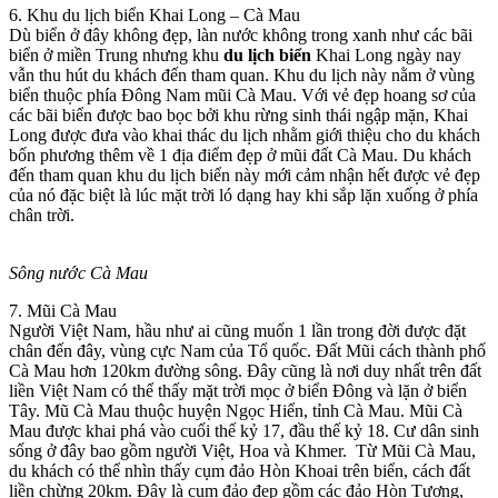
6. Khu du lịch biển Khai Long – Cà Mau
Dù biển ở đây không đẹp, làn nước không trong xanh như các bãi
biển ở miền Trung nhưng khu
du lịch biển
Khai Long ngày nay
vẫn thu hút du khách đến tham quan. Khu du lịch này nằm ở vùng
biển thuộc phía Đông Nam mũi Cà Mau. Với vẻ đẹp hoang sơ của
các bãi biển được bao bọc bởi khu rừng sinh thái ngập mặn, Khai
Long được đưa vào khai thác du lịch nhằm giới thiệu cho du khách
bốn phương thêm về 1 địa điểm đẹp ở mũi đất Cà Mau. Du khách
đến tham quan khu du lịch biển này mới cảm nhận hết được vẻ đẹp
của nó đặc biệt là lúc mặt trời ló dạng hay khi sắp lặn xuống ở phía
chân trời.
Sông nước Cà Mau
7. Mũi Cà Mau
Người Việt Nam, hầu như ai cũng muốn 1 lần trong đời được đặt
chân đến đây, vùng cực Nam của Tổ quốc. Đất Mũi cách thành phố
Cà Mau hơn 120km đường sông. Đây cũng là nơi duy nhất trên đất
liền Việt Nam có thể thấy mặt trời mọc ở biển Đông và lặn ở biển
Tây. Mũ Cà Mau thuộc huyện Ngọc Hiển, tỉnh Cà Mau. Mũi Cà
Mau được khai phá vào cuối thế kỷ 17, đầu thế kỷ 18. Cư dân sinh
sống ở đây bao gồm người Việt, Hoa và Khmer. Từ Mũi Cà Mau,
du khách có thể nhìn thấy cụm đảo Hòn Khoai trên biển, cách đất
liền chừng 20km. Đây là cụm đảo đẹp gồm các đảo Hòn Tượng,