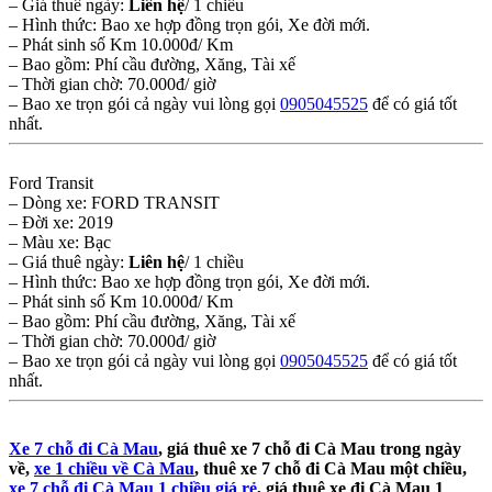
– Giá thuê ngày:
Liên hệ
/ 1 chiều
– Hình thức: Bao xe hợp đồng trọn gói, Xe đời mới.
– Phát sinh số Km 10.000đ/ Km
– Bao gồm: Phí cầu đường, Xăng, Tài xế
– Thời gian chờ: 70.000đ/ giờ
– Bao xe trọn gói cả ngày vui lòng gọi
0905045525
để có giá tốt
nhất.
Ford Transit
– Dòng xe: FORD TRANSIT
– Đời xe: 2019
– Màu xe: Bạc
– Giá thuê ngày:
Liên hệ
/ 1 chiều
– Hình thức: Bao xe hợp đồng trọn gói, Xe đời mới.
– Phát sinh số Km 10.000đ/ Km
– Bao gồm: Phí cầu đường, Xăng, Tài xế
– Thời gian chờ: 70.000đ/ giờ
– Bao xe trọn gói cả ngày vui lòng gọi
0905045525
để có giá tốt
nhất.
Xe 7 chỗ đi Cà Mau
, giá thuê xe 7 chỗ đi Cà Mau trong ngày
về,
xe 1 chiều về Cà Mau
, thuê xe 7 chỗ đi Cà Mau một chiều,
xe 7 chỗ đi Cà Mau 1 chiều giá rẻ
, giá thuê xe đi Cà Mau 1