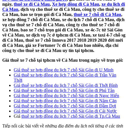
ngày,
thuê xe đi Cà Mau
,
Xe hợp đồng đi Cà Mau
,
xe du lịch đi
Cà Mau
, dịch vụ cho thuê xe đi Cà Mau, công ty cho thuê xe đi
Cà Mau, bao xe trọn gói đi Cà Mau,
thuê xe 7 chỗ đi Cà Mau
,
xe hợp đồng 7 chỗ đi Cà Mau, xe du lịch 7 chỗ đi Cà Mau, dịch
vụ cho thuê xe 7 chỗ đi Cà Mau, công ty cho thuê xe 7 chỗ đi
Cà Mau, bao xe 7 chỗ trọn gói đi Cà Mau, xe 4c-7c từ Sài Gòn
về Cà Mau, xe dịch vụ 7c ở tphcm đi Cà Mau, xe taxi 4-7 chỗ sg
đi Cà Mau, thuê xe 7 chỗ Innova 2017 2018 2019 2020 đời mới
đi Cà Mau, giá xe Fortuner 7c đi Cà Mau bao nhiêu, địa chỉ
công ty cho thuê xe đi Cà Mau uy tín tại tphcm.
Giá thuê xe 7 chỗ tại tphcm về Cà Mau trong ngày về trọn gói:
Giá thuê xe hợp đồng du lịch 7 chỗ Sài Gòn đi U Minh
Giá thuê xe hợp đồng du lịch 7 chỗ Sài Gòn đi Trần Văn
Thời
Giá thuê xe hợp đồng du lịch 7 chỗ Sài Gòn đi Thới Bình
Giá thuê xe hợp đồng du lịch 7 chỗ Sài Gòn đi Phú Tân
Giá thuê xe hợp đồng du lịch 7 chỗ Sài Gòn đi Ngọc Hiển
Giá thuê xe hợp đồng du lịch 7 chỗ Sài Gòn đi Năm Căn
Giá thuê xe hợp đồng du lịch 7 chỗ Sài Gòn đi Đầm Dơi
Giá thuê xe hợp đồng du lịch 7 chỗ Sài Gòn đi Cái Nước
Giá
thuê xe hợp đồng du lịch 7 chỗ Sài Gòn đi Tp.Cà Mau
Tiếp nối các bài viết về
những địa điểm du lịch nổi tiếng ở các tỉnh