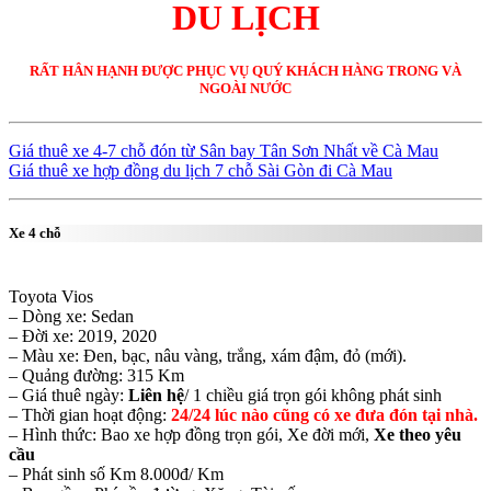
DU LỊCH
RẤT HÂN HẠNH ĐƯỢC PHỤC VỤ QUÝ KHÁCH HÀNG TRONG VÀ
NGOÀI NƯỚC
Giá thuê xe 4-7 chỗ đón từ Sân bay Tân Sơn Nhất về Cà Mau
Giá thuê xe hợp đồng du lịch 7 chỗ Sài Gòn đi Cà Mau
Xe 4 chỗ
Toyota Vios
– Dòng xe: Sedan
– Đời xe: 2019, 2020
– Màu xe: Đen, bạc, nâu vàng, trắng, xám đậm, đỏ (mới).
– Quảng đường: 315 Km
– Giá thuê ngày:
Liên hệ
/ 1 chiều giá trọn gói không phát sinh
– Thời gian hoạt động:
24/24 lúc nào cũng có xe đưa đón tại nhà.
– Hình thức: Bao xe hợp đồng trọn gói, Xe đời mới,
Xe theo yêu
cầu
– Phát sinh số Km 8.000đ/ Km