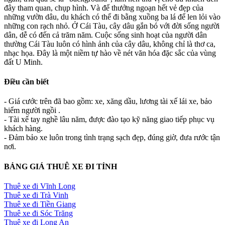
đây tham quan, chụp hình. Và để thưởng ngoạn hết vẻ đẹp của
những vườn dâu, du khách có thể đi bằng xuồng ba lá để len lỏi vào
những con rạch nhỏ. Ở Cái Tàu, cây dâu gắn bó với đời sống người
dân, dễ có đến cả trăm năm. Cuộc sống sinh hoạt của người dân
thường Cái Tàu luôn có hình ảnh của cây dâu, không chỉ là thơ ca,
nhạc họa. Đây là một niềm tự hào về nét văn hóa đặc sắc của vùng
đất U Minh.
Điều cần biết
- Giá cước trên đã bao gồm: xe, xăng dầu, lương tài xế lái xe, bảo
hiểm người ngồi .
- Tài xế tay nghề lâu năm, được đào tạo kỹ năng giao tiếp phục vụ
khách hàng.
- Đảm bảo xe luôn trong tình trạng sạch đẹp, đúng giờ, đưa rước tận
nơi.
BẢNG GIÁ THUÊ XE ĐI TỈNH
Thuê xe đi Vĩnh Long
Thuê xe đi Trà Vinh
Thuê xe đi Tiền Giang
Thuê xe đi Sóc Trăng
Thuê xe đi Long An