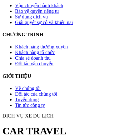
Vận chuyển hành khách
Bảo vệ quyền riêng tư
Sử dụng dịch vụ
Giải quyết sự cố và khiếu nại
CHƯƠNG TRÌNH
Khách hàng thường xuyên
Khách hàng tổ chức
Chia sẻ doanh thu
Đối tác vận chuyển
GIỚI THIỆU
Về chúng tôi
Đối tác của chúng tôi
Tuyển dụng
Tin tức công ty
DỊCH VỤ XE DU LỊCH
CAR TRAVEL