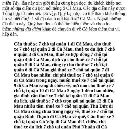
miền Tây
, lần này xin giới thiệu cùng bạn đọc, du khách khắp nơi
một số địa điểm du lịch nổi tiếng ở Cà Mau. Các địa điểm này được
Tổng hợp từ Internet. Do vậy, Quý bạn đọc có thể tham khảo thông
tin và biết được 1 số địa danh nổi bật ở xứ Cà Mau. Ngoài những
địa điểm này, Quý bạn đọc có thể tìm hiểu thêm và chọn lọc
thêm
những địa điểm
khác để chuyến đi về
Cà Mau
thêm thú vị,
hấp dẫn.
Cần thuê xe 7 chỗ tại quận 1 đi Cà Mau, cho thuê
xe 7 chỗ tại quận 2 đi Cà Mau, thuê xe du lịch 7 chỗ
ở quận 3 đi Cà Mau, thuê xe hợp đồng 7 chỗ tại
quận 4 đi Cà Mau, dịch vụ cho thuê xe 7 chỗ tại
quận 5 đi Cà Mau, công ty cho thuê xe 7 chỗ tại
quận 6 đi Cà Mau,giá thuê xe 7 chỗ tại quận 7 đi
Cà Mau bao nhiêu, chi phí thuê xe 7 chỗ tại quận 8
đi Cà Mau trong ngày, muốn thuê xe 7 chỗ tại quận
9 đi Cà Mau sáng đi chiều về, nơi nào cho thuê xe 7
chỗ tại quận 10 đi Cà Mau 2 ngày 1 đêm bao nhiêu,
gia đình cần thuê xe 7 chỗ tại quận 11 đi Cà Mau
du lịch, giá thuê xe 7 chỗ trọn gói tại quận 12 đi Cà
Mau nhiêu tiền, thuê xe 7 chỗ tại quận Thủ Đức đi
Cà Mau cúng chùa trong ngày về, thuê xe 7 chỗ tại
quận Bình Thạnh đi Cà Mau về quê, Cần thuê xe 7
chỗ tại quận Gò Vấp đi Cà Mau đi 1 chiều, cho
thuê xe du lịch 7 chỗ tại quận Phú Nhuận đi Cà