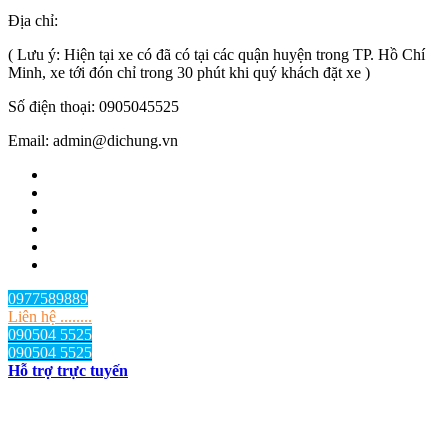
Địa chỉ:
TP.HCM
, Việt Nam
( Lưu ý: Hiện tại xe có đã có tại các quận huyện trong TP. Hồ Chí
Minh, xe tới đón chỉ trong 30 phút khi quý khách đặt xe )
Số điện thoại: 0905045525
Email: admin@dichung.vn
0977589889
Liên hệ ........
090504 5525
090504 5525
Hỗ trợ trực tuyến