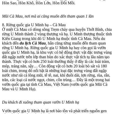
Hòn Sao, Hòn Khô, Hòn Lớn, Hòn Đồi Mồi.
Mũi Cà Mau, nơi mà ai cũng muốn đến tham quan 1 lần
8. Rừng quốc gia U Minh hạ – Cà Mau
Ở miệt Cà Mau có dòng sông Trẹm chảy qua huyện Thới Bình, chia
rừng U Minh thành 2 vùng thượng và hạ. U Minh thượng thuộc tỉnh
Kiên Giang trong khi đó U Minh hạ thuộc tỉnh Cà Mau. Nếu du
khách đến
du lịch Cà Mau
, hẳn cũng từng muốn đến tham quan
rừng U Minh hạ. Rừng quốc gia U Minh hạ hay còn gọi là vườn
quốc gia U Minh hạ, là khu vực có hệ động thực vật đặc trưng vùng
đất ngập nước trên lớp than bùn do xác thực vật tích tụ lâu năm tạo
thành. Thực vật có hơn 250 loài thường thấy ở đây là các loài tràm,
móp, trảng năn, sậy… Còn động vật có hơn 20 loài bò sát và 180
loài chim, trong đó nổi bật là những loại đặc trưng vùng đất ngập
nước như rái cá lông mũi, tê tê, nai, khỉ đuôi dài, lợn rừng, rùa, rắn,
trăn, các loại cá nước ngọt, chim, côn trùng… Đây là một trong hai
vườn quốc gia tại tỉnh Cà Mau, Việt Nam (vườn quốc gia Mũi Cà
Mau và U Minh Hạ).
Du khách đi xuồng tham quan vườn U Minh hạ
Vườn quốc gia U Minh hạ là nơi bảo tồn và phát triển nguồn gen