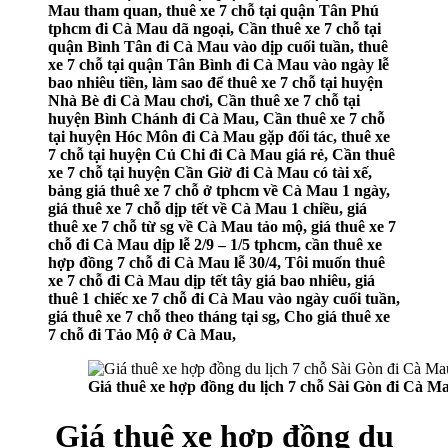
Mau tham quan, thuê xe 7 chỗ tại quận Tân Phú
tphcm đi Cà Mau dã ngoại, Cần thuê xe 7 chỗ tại
quận Bình Tân đi Cà Mau vào dịp cuối tuần, thuê
xe 7 chỗ tại quận Tân Bình đi Cà Mau vào ngày lễ
bao nhiêu tiền, làm sao để thuê xe 7 chỗ tại huyện
Nhà Bè đi Cà Mau chơi, Cần thuê xe 7 chỗ tại
huyện Bình Chánh đi Cà Mau, Cần thuê xe 7 chỗ
tại huyện Hóc Môn đi Cà Mau gặp đối tác, thuê xe
7 chỗ tại huyện Củ Chi đi Cà Mau giá rẻ, Cần thuê
xe 7 chỗ tại huyện Cần Giờ đi Cà Mau có tài xế,
bảng giá thuê xe 7 chỗ ở tphcm về Cà Mau 1 ngày,
giá thuê xe 7 chỗ dịp tết về Cà Mau 1 chiều, giá
thuê xe 7 chỗ từ sg về Cà Mau tảo mộ, giá thuê xe 7
chỗ đi Cà Mau dịp lễ 2/9 – 1/5 tphcm, cần thuê xe
hợp đồng 7 chỗ đi Cà Mau lễ 30/4, Tôi muốn thuê
xe 7 chỗ đi Cà Mau dịp tết tây giá bao nhiêu, giá
thuê 1 chiếc xe 7 chỗ đi Cà Mau vào ngày cuối tuần,
giá thuê xe 7 chỗ theo tháng tại sg, Cho giá thuê xe
7 chỗ đi Tảo Mộ ở Cà Mau,
Giá thuê xe hợp đồng du lịch 7 chỗ Sài Gòn đi Cà M
Giá thuê xe hợp đồng du