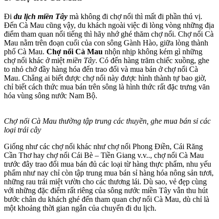
Đi
du lịch miền Tây
mà không đi chợ nổi thì mất đi phần thú vị.
Đến Cà Mau cũng vậy, du khách ngoài việc đi lòng vòng những địa
điểm tham quan nổi tiếng thì hãy nhớ ghé thăm chợ nổi. Chợ nổi Cà
Mau nằm trên đoạn cuối của con sông Gành Hào, giữa lòng thành
phố Cà Mau.
Chợ nổi Cà Mau
nhộn nhịp không kém gì những
chợ nổi khác ở miệt
miền Tây
. Có đến hàng trăm chiếc xuồng, ghe
to nhỏ chở đầy hàng hóa đến trao đổi và mua bán ở chợ nổi Cà
Mau. Chẳng ai biết được chợ nổi này được hình thành tự bao giờ,
chỉ biết cách thức mua bán trên sông là hình thức rất đặc trưng văn
hóa vùng sông nước Nam Bộ.
Chợ nổi Cà Mau thường tập trung các thuyền, ghe mua bán sỉ các
loại trái cây
Giống như các chợ nổi khác như chợ nổi Phong Điền, Cái Răng
Cần Thơ hay chợ nổi Cái Bè – Tiền Giang v.v.., chợ nổi Cà Mau
trước đây trao đổi mua bán đủ các loại từ hàng thực phẩm, nhu yếu
phẩm như nay chỉ còn tập trung mua bán sỉ hàng hóa nông sản tươi,
những rau trái miệt vườn cho các thương lái. Dù sao, vẻ đẹp cùng
với những đặc điểm rất riêng của sông nước miền Tây vẫn thu hút
bước chân du khách ghé đến tham quan chợ nổi Cà Mau, dù chỉ là
một khoảng thời gian ngắn của chuyến đi du lịch.