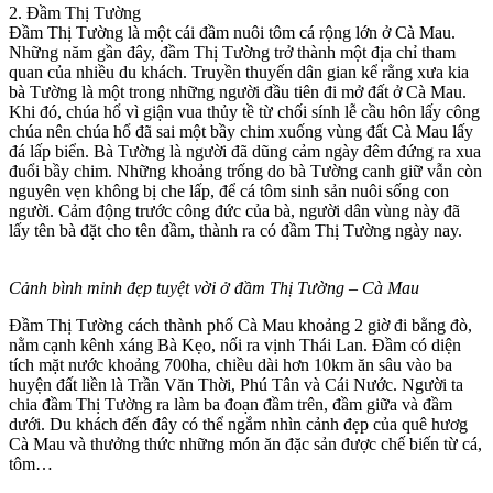
2. Đầm Thị Tường
Đầm Thị Tường là một cái đầm nuôi tôm cá rộng lớn ở Cà Mau.
Những năm gần đây, đầm Thị Tường trở thành một địa chỉ tham
quan của nhiều du khách. Truyền thuyến dân gian kể rằng xưa kia
bà Tường là một trong những người đầu tiên đi mở đất ở Cà Mau.
Khi đó, chúa hổ vì giận vua thủy tề từ chối sính lễ cầu hôn lấy công
chúa nên chúa hổ đã sai một bầy chim xuống vùng đất Cà Mau lấy
đá lấp biển. Bà Tường là người đã dũng cảm ngày đêm đứng ra xua
đuổi bầy chim. Những khoảng trống do bà Tường canh giữ vẫn còn
nguyên vẹn không bị che lấp, để cá tôm sinh sản nuôi sống con
người. Cảm động trước công đức của bà, người dân vùng này đã
lấy tên bà đặt cho tên đầm, thành ra có đầm Thị Tường ngày nay.
Cảnh bình minh đẹp tuyệt vời ở đầm Thị Tường – Cà Mau
Đầm Thị Tường cách thành phố Cà Mau khoảng 2 giờ đi bằng đò,
nằm cạnh kênh xáng Bà Kẹo, nối ra vịnh Thái Lan. Đầm có diện
tích mặt nước khoảng 700ha, chiều dài hơn 10km ăn sâu vào ba
huyện đất liền là Trần Văn Thời, Phú Tân và Cái Nước. Người ta
chia đầm Thị Tường ra làm ba đoạn đầm trên, đầm giữa và đầm
dưới. Du khách đến đây có thể ngắm nhìn cảnh đẹp của quê hươg
Cà Mau và thưởng thức những món ăn đặc sản được chế biến từ cá,
tôm…