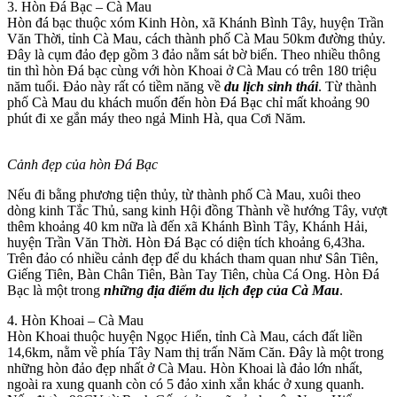
3. Hòn Đá Bạc – Cà Mau
Hòn đá bạc thuộc xóm Kinh Hòn, xã Khánh Bình Tây, huyện Trần
Văn Thời, tỉnh Cà Mau, cách thành phố Cà Mau 50km đường thủy.
Đây là cụm đảo đẹp gồm 3 đảo nằm sát bờ biển. Theo nhiều thông
tin thì hòn Đá bạc cùng với hòn Khoai ở Cà Mau có trên 180 triệu
năm tuổi. Đảo này rất có tiềm năng về
du lịch sinh thái
. Từ thành
phố Cà Mau du khách muốn đến hòn Đá Bạc chỉ mất khoảng 90
phút đi xe gắn máy theo ngả Minh Hà, qua Cơi Năm.
Cảnh đẹp của hòn Đá Bạc
Nếu đi bằng phương tiện thủy, từ thành phố Cà Mau, xuôi theo
dòng kinh Tắc Thủ, sang kinh Hội đồng Thành về hướng Tây, vượt
thêm khoảng 40 km nữa là đến xã Khánh Bình Tây, Khánh Hải,
huyện Trần Văn Thời. Hòn Đá Bạc có diện tích khoảng 6,43ha.
Trên đảo có nhiều cảnh đẹp để du khách tham quan như Sân Tiên,
Giếng Tiên, Bàn Chân Tiên, Bàn Tay Tiên, chùa Cá Ong. Hòn Đá
Bạc là một trong
những địa điểm du lịch đẹp của Cà Mau
.
4. Hòn Khoai – Cà Mau
Hòn Khoai thuộc huyện Ngọc Hiển, tỉnh Cà Mau, cách đất liền
14,6km, nằm về phía Tây Nam thị trấn Năm Căn. Đây là một trong
những hòn đảo đẹp nhất ở Cà Mau. Hòn Khoai là đảo lớn nhất,
ngoài ra xung quanh còn có 5 đảo xinh xắn khác ở xung quanh.