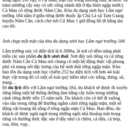
tràm (những cây này có sức sống mãnh liệt ở địa hình ngập nước).
Cà Mau có rừng đước Năm Căn. Khu đa dạng sinh học Lâm ngư
trường 184 nằm ở giữa rừng đước thuộc ấp Chà Là xã Tam Giang
huyện Năm Căn, cách
chợ nổi Cà Mau
1 giờ đồng hồ đi bằng tàu
cao tốc.
Ảnh chụp một mặt của khu đa dạng sinh học Lâm ngư trường 184
Lâm trường này có diện tích là 6.300ha, là nơi có tiềm năng phát
triển các sản phẩm
du lịch sinh thái
. Nơi đây nói riêng và cả rừng
đước Năm Căn Cà Mau nói chung có một hệ động thực vật phong
phú và mang nét đặc trưng của hệ sinh thái rừng ngập mặn. Khu
bảo tồn đa dạng sinh học chiếm 252 ha diện tích với hơn 44 loài
thực vật trong đó có một số loài quý hiếm như cóc trắng, đưng, sú,
trang…
Đi
du lịch
đến với Lâm ngư trường 184, du khách sẽ được đi xuyên
rừng bằng một hệ thống đường làm bằng cây luồn trong những
cánh rừng đước trên 15 năm tuổi. Du khách còn có thể đi xuồng
vào sâu trong rừng để thưởng ngắm cảnh rừng ngập mặn, một số
động vật hoang dã sống ở rừng ngập mặn Cà Mau. Ban đêm, du
khách sẽ được nghỉ ngơi trong những ngôi nhà thoáng mát trong
rừng và thưởng thức đặc sản ở đây như cá chẽm, cá dứa, cá bóp,
cua, tôm, vọp..