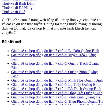
Thuê xe đi Bình Định
Thuê xe đi Đà Nẵng
Thuê xe đi Huế
GiaThueXe.com là trang web hàng đầu trong lĩnh vực cho thuê xe
và đặt xe du lịch trực tuyến. Chúng tôi mong muốn mang lại những
dịch vụ tốt nhất, giá cả hợp lý nhất cho mỗi hành khách trên các
chuyến đi.
Bài viết mới
Giá thuê xe hợp đồng du lịch 7 chỗ đi Ba Đồn Quảng Bình
Giá thuê xe hợp đồng du lịch 7 chỗ đi Tuyên Hóa Quảng
Bình
Giá thuê xe hợp đồng du lịch 7 chỗ đi Quảng Trạch Quảng
Bình
Giá thuê xe hợp đồng du lịch 7 chỗ đi Quảng Ninh Quảng
Bình
Giá thuê xe hợp đồng du lịch 7 chỗ đi Minh Hóa Quảng Bình
Giá thuê xe hợp đồng du lịch 7 chỗ đi Lệ Thủy Quảng Bình
Giá thuê xe hợp đồng du lịch 7 chỗ đi Bố Trạch Quảng Bình
Giá thuê xe hợp đồng du lịch 7 chỗ đi Đồng Hới Quảng Bình
Giá thuê xe hợp đồng du lịch 7 chỗ đi Vĩnh Linh Quảng Trị
Giá thuê xe hợp đồng du lịch 7 chỗ đi Triệu Phong Quảng Trị