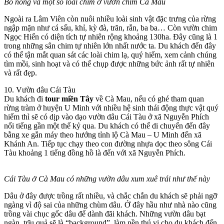
Bồ nông và một số loài chim ở vườn chim Cà Mau
Ngoài ra Lâm Viên còn nuôi nhiều loài sinh vật đặc trưng của rừng
ngập mặn như cá sấu, khỉ, kỳ đà, trăn, rắn, ba ba… Còn vườn chim
Ngọc Hiển có diện tích tự nhiên rộng khoảng 130ha. Đây cũng là 1
trong những sân chim tự nhiên lớn nhất nước ta. Du khách đến đây
có thể tận mắt quan sát các loài chim lạ, quý hiếm, xem cảnh chúng
tìm mồi, sinh hoạt và có thể chụp được những bức ảnh rất tự nhiên
và rất đẹp.
10. Vườn dâu Cái Tàu
Du khách đi
tour miền Tây
về Cà Mau, nếu có ghé tham quan
rừng tràm ở huyện U Minh với nhiều hệ sinh thái động thực vật quý
hiếm thì sẽ có dịp vào dạo vườn dâu Cái Tàu ở xã Nguyễn Phích
nổi tiếng gần một thế kỷ qua. Du khách có thể di chuyển đến đây
bằng xe gắn máy theo hướng tỉnh lộ Cà Mau – U Minh đến xã
Khánh An. Tiếp tục chạy theo con đường nhựa dọc theo sông Cái
Tàu khoảng 1 tiếng đồng hồ là đến với xã Nguyễn Phích.
Cái Tàu ở Cà Mau có những vườn dâu xum xuê trái như thế này
Dâu ở đây được trồng rất nhiều, và chắc chắn du khách sẽ phải ngỡ
ngàng vì độ sai của những chùm dâu. Ở đây hầu như nhà nào cũng
trồng vài chục gốc dâu để dành đãi khách. Những vườn dâu bạt
ngàn, trĩu quả sẽ là “background”, làm nền thú vị cho du khách đến