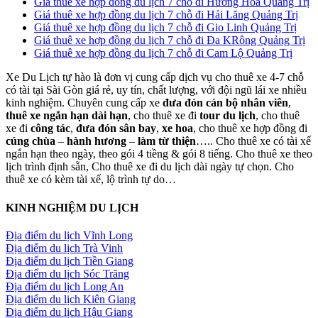
Giá thuê xe hợp đồng du lịch 7 chỗ đi Hướng Hóa Quảng Trị
Giá thuê xe hợp đồng du lịch 7 chỗ đi Hải Lăng Quảng Trị
Giá thuê xe hợp đồng du lịch 7 chỗ đi Gio Linh Quảng Trị
Giá thuê xe hợp đồng du lịch 7 chỗ đi Đa KRông Quảng Trị
Giá thuê xe hợp đồng du lịch 7 chỗ đi Cam Lộ Quảng Trị
Xe Du Lịch tự hào là đơn vị cung cấp dịch vụ cho thuê xe 4-7 chỗ
có tài tại Sài Gòn giá rẻ, uy tín, chất lượng, với đội ngũ lái xe nhiều
kinh nghiệm. Chuyên cung cấp xe
đưa đón cán bộ nhân viên
,
thuê xe ngắn hạn dài hạn
, cho thuê xe đi
tour du lịch
, cho thuê
xe đi
công tác
,
đưa đón sân bay
,
xe hoa
, cho thuê xe hợp đồng đi
cúng chùa
–
hành hương
–
làm từ thiện
….. Cho thuê xe có tài xế
ngắn hạn theo ngày, theo gói 4 tiềng & gói 8 tiếng. Cho thuê xe theo
lịch trình định sẵn, Cho thuê xe đi du lịch dài ngày tự chọn. Cho
thuê xe có kèm tài xế, lộ trình tự do…
KINH NGHIỆM DU LỊCH
Địa điểm du lịch Vĩnh Long
Địa điểm du lịch Trà Vinh
Địa điểm du lịch Tiền Giang
Địa điểm du lịch Sóc Trăng
Địa điểm du lịch Long An
Địa điểm du lịch Kiên Giang
Địa điểm du lịch Hậu Giang