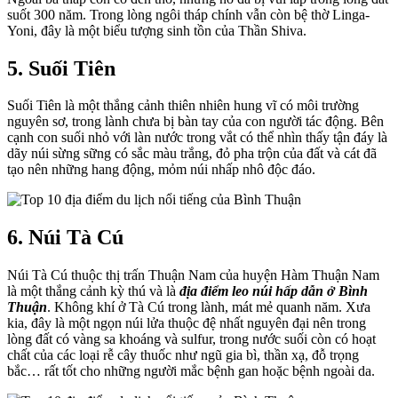
suốt 300 năm. Trong lòng ngôi tháp chính vẫn còn bệ thờ Linga-
Yoni, đây là một biểu tượng sinh tồn của Thần Shiva.
5. Suối Tiên
Suối Tiên là một thắng cảnh thiên nhiên hung vĩ có môi trường
nguyên sơ, trong lành chưa bị bàn tay của con người tác động. Bên
cạnh con suối nhỏ với làn nước trong vắt có thể nhìn thấy tận đáy là
dãy núi sừng sững có sắc màu trắng, đỏ pha trộn của đất và cát đã
tạo nên những hang động, mỏm núi nhấp nhô độc đáo.
6. Núi Tà Cú
Núi Tà Cú thuộc thị trấn Thuận Nam của huyện Hàm Thuận Nam
là một thắng cảnh kỳ thú và là
địa điểm leo núi hấp dẫn ở Bình
Thuận
. Không khí ở Tà Cú trong lành, mát mẻ quanh năm. Xưa
kia, đây là một ngọn núi lửa thuộc đệ nhất nguyên đại nên trong
lòng đất có vàng sa khoáng và sulfur, trong nước suối còn có hoạt
chất của các loại rễ cây thuốc như ngũ gia bì, thần xạ, đỗ trọng
bắc… rất tốt cho những người mắc bệnh gan hoặc bệnh ngoài da.