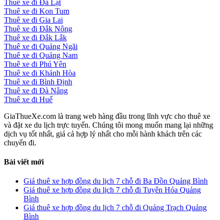
Thuê xe đi Đà Lạt
Thuê xe đi Kon Tum
Thuê xe đi Gia Lai
Thuê xe đi Đắk Nông
Thuê xe đi Đắk Lắk
Thuê xe đi Quảng Ngãi
Thuê xe đi Quảng Nam
Thuê xe đi Phú Yên
Thuê xe đi Khánh Hòa
Thuê xe đi Bình Định
Thuê xe đi Đà Nẵng
Thuê xe đi Huế
GiaThueXe.com là trang web hàng đầu trong lĩnh vực cho thuê xe
và đặt xe du lịch trực tuyến. Chúng tôi mong muốn mang lại những
dịch vụ tốt nhất, giá cả hợp lý nhất cho mỗi hành khách trên các
chuyến đi.
Bài viết mới
Giá thuê xe hợp đồng du lịch 7 chỗ đi Ba Đồn Quảng Bình
Giá thuê xe hợp đồng du lịch 7 chỗ đi Tuyên Hóa Quảng
Bình
Giá thuê xe hợp đồng du lịch 7 chỗ đi Quảng Trạch Quảng
Bình