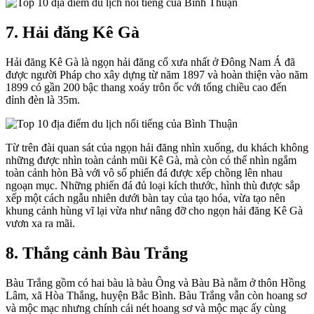
7. Hải đăng Kê Gà
Hải đăng Kê Gà là ngọn hải đăng cổ xưa nhất ở Đông Nam Á đã
được người Pháp cho xây dựng từ năm 1897 và hoàn thiện vào năm
1899 có gần 200 bậc thang xoáy trôn ốc với tổng chiều cao đến
đỉnh đèn là 35m.
Từ trên đài quan sát của ngọn hải đăng nhìn xuống, du khách không
những được nhìn toàn cảnh mũi Kê Gà, mà còn có thể nhìn ngắm
toàn cảnh hòn Bà với vô số phiến đá được xếp chồng lên nhau
ngoạn mục. Những phiến đá đủ loại kích thước, hình thù được sắp
xếp một cách ngẫu nhiên dưới bàn tay của tạo hóa, vừa tạo nên
khung cảnh hùng vĩ lại vừa như nâng đỡ cho ngọn hải đăng Kê Gà
vươn xa ra mãi.
8. Thắng cảnh Bàu Trắng
Bàu Trắng gồm có hai bàu là bàu Ông và Bàu Bà nằm ở thôn Hồng
Lâm, xã Hòa Thắng, huyện Bắc Bình. Bàu Trắng vẫn còn hoang sơ
và mộc mạc nhưng chính cái nét hoang sơ và mộc mạc ấy cùng