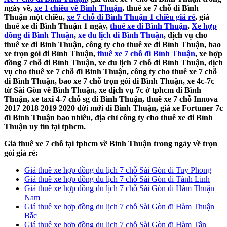
ngày về,
xe 1 chiều về Bình Thuận
, thuê xe 7 chỗ đi Bình
Thuận một chiều,
xe 7 chỗ đi Bình Thuận 1 chiều giá rẻ
, giá
thuê xe đi Bình Thuận 1 ngày,
thuê xe đi Bình Thuận
,
Xe hợp
đồng đi Bình Thuận
,
xe du lịch đi Bình Thuận
, dịch vụ cho
thuê xe đi Bình Thuận, công ty cho thuê xe đi Bình Thuận, bao
xe trọn gói đi Bình Thuận,
thuê xe 7 chỗ đi Bình Thuận
, xe hợp
đồng 7 chỗ đi Bình Thuận, xe du lịch 7 chỗ đi Bình Thuận, dịch
vụ cho thuê xe 7 chỗ đi Bình Thuận, công ty cho thuê xe 7 chỗ
đi Bình Thuận, bao xe 7 chỗ trọn gói đi Bình Thuận, xe 4c-7c
từ Sài Gòn về Bình Thuận, xe dịch vụ 7c ở tphcm đi Bình
Thuận, xe taxi 4-7 chỗ sg đi Bình Thuận, thuê xe 7 chỗ Innova
2017 2018 2019 2020 đời mới đi Bình Thuận, giá xe Fortuner 7c
đi Bình Thuận bao nhiêu, địa chỉ công ty cho thuê xe đi Bình
Thuận uy tín tại tphcm.
Giá thuê xe 7 chỗ tại tphcm về Bình Thuận trong ngày về trọn
gói giá rẻ:
Giá thuê xe hợp đồng du lịch 7 chỗ Sài Gòn đi Tuy Phong
Giá thuê xe hợp đồng du lịch 7 chỗ Sài Gòn đi Tánh Linh
Giá thuê xe hợp đồng du lịch 7 chỗ Sài Gòn đi Hàm Thuận
Nam
Giá thuê xe hợp đồng du lịch 7 chỗ Sài Gòn đi Hàm Thuận
Bắc
Giá thuê xe hợp đồng du lịch 7 chỗ Sài Gòn đi Hàm Tân