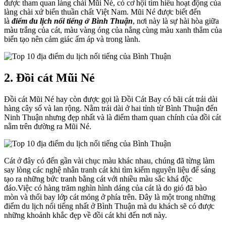
được tham quan làng chài Mũi Né, có cơ hội tìm hiểu hoạt động của
làng chài xứ biển thuần chất Việt Nam. Mũi Né được biết đến
là
điểm du lịch nổi tiếng ở Bình Thuận
, nơi này là sự hài hòa giữa
màu trắng của cát, màu vàng óng của nắng cùng màu xanh thẳm của
biển tạo nên cảm giác ấm áp và trong lành.
2. Đồi cát Mũi Né
Đồi cát Mũi Né hay còn được gọi là Đồi Cát Bay có bãi cát trải dài
hàng cây số và lan rộng. Nằm trải dài ở hai tỉnh từ Bình Thuận đến
Ninh Thuận nhưng đẹp nhất và là điểm tham quan chính của đồi cát
nằm trên đường ra Mũi Né.
Cát ở đây có đến gần vài chục màu khác nhau, chúng đã từng làm
say lòng các nghệ nhân tranh cát khi tìm kiếm nguyên liệu để sáng
tạo ra những bức tranh bằng cát với nhiều màu sắc khá độc
đáo.Việc có hàng trăm nghìn hình dáng của cát là do gió đã bào
mòn và thổi bay lớp cát mỏng ở phía trên. Đây là một trong những
điểm du lịch nổi tiếng nhất ở Bình Thuận mà du khách sẽ có được
những khoảnh khắc đẹp về đồi cát khi đến nơi này.