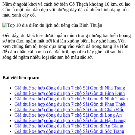
Nằm ở ngoài khơi và cách bờ biển Cổ Thạch khoảng 10 km, cù lao
Câu là một hòn đảo đẹp với những dãy đá có nhiều hình dạng trên
màu xanh cây cỏ.
Đến đây, du khách sẽ được ngâm mình trong những bãi biển hoang
sơ trên đảo, ngắm mặt trời khi lặn xuống biển, hay ghé hang Yến
xem chúng làm tổ, hoặc dựa lưng vào vách đá trong hang Ba Hòn
để cảm nhận cái bao la của đất trời, ngoài ra hãy ghé bãi san hô
sống để ngắm nhiều loại sắc san hô màu sặc sỡ.
Bài viết liên quan:
Giá thuê xe hợp đồng du lịch 7 chỗ Sài Gòn đi Nha Trang
Giá thuê xe hợp đồng du lịch 7 chỗ Sài Gòn đi Bình Định
Giá thuê xe hợp đồng du lịch 7 chỗ Sài Gòn đi Ninh Thuận
Giá thuê xe hợp đồng du lịch 7 chỗ Sài Gòn đi Phan Thiết
Giá thuê xe hợp đồng du lịch 7 chỗ Sài Gòn đi Châu Đốc
Giá thuê xe hợp đồng du lịch 7 chỗ Sài Gòn đi Long An
Giá thuê xe hợp đồng du lịch 7 chỗ Sài Gòn đi Hậu Giang
Giá thuê xe hợp đồng du lịch 7 chỗ Sài Gòn đi An Giang
Giá thuê xe hợp đồng du lịch 7 chỗ Sài Gòn đi Sóc Trăng