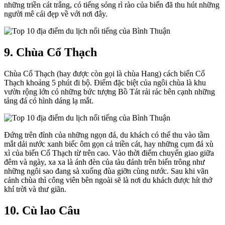
những triền cát trắng, có tiếng sóng rì rào của biển đã thu hút những
người mê cái đẹp về với nơi đây.
9. Chùa Cổ Thạch
Chùa Cổ Thạch (hay được còn gọi là chùa Hang) cách biển Cổ
Thạch khoảng 5 phút đi bộ. Điểm đặc biệt của ngôi chùa là khu
vườn rộng lớn có những bức tượng Bồ Tát rải rác bên cạnh những
tảng đá có hình dáng lạ mắt.
Đứng trên đỉnh của những ngọn đá, du khách có thể thu vào tầm
mắt dải nước xanh biếc ôm gọn cả triền cát, hay những cụm đá xù
xì của biển Cổ Thạch từ trên cao. Vào thời điểm chuyển giao giữa
đêm và ngày, xa xa là ánh đèn của tàu đánh trên biển trông như
những ngôi sao đang sà xuống đùa giỡn cùng nước. Sau khi vãn
cảnh chùa thì công viên bên ngoài sẽ là nơi du khách được hít thở
khí trời và thư giãn.
10. Cù lao Câu