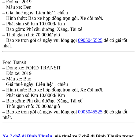
– Đời xe: 2019
– Màu xe: Đen
– Giá thuê ngày:
Liên hệ
/ 1 chiều
– Hình thức: Bao xe hợp đồng trọn gói, Xe đời mới.
– Phát sinh số Km 10.000đ/ Km
– Bao gồm: Phí cầu đường, Xăng, Tài xế
– Thời gian chờ: 70.000đ/ giờ
– Bao xe trọn gói cả ngày vui lòng gọi
0905045525
để có giá tốt
nhất.
Ford Transit
– Dòng xe: FORD TRANSIT
– Đời xe: 2019
– Màu xe: Bạc
– Giá thuê ngày:
Liên hệ
/ 1 chiều
– Hình thức: Bao xe hợp đồng trọn gói, Xe đời mới.
– Phát sinh số Km 10.000đ/ Km
– Bao gồm: Phí cầu đường, Xăng, Tài xế
– Thời gian chờ: 70.000đ/ giờ
– Bao xe trọn gói cả ngày vui lòng gọi
0905045525
để có giá tốt
nhất.
Xe 7 chỗ đi Bình Thuận
, giá thuê xe 7 chỗ đi Bình Thuận trong