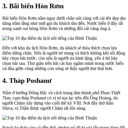
3. Bãi biển Hòn Rơm
Bãi biển Hòn Rơm nằm ngay dưới chân núi cùng với cái tên đẹp dịu
dàng trầm lắng như mời gọi du khách tìm đến. Nước biển ở đây rất
trong xanh soi bóng Hòn Rơm và những đồi cát vàng óng ả.
Đến với khu du lịch Hòn Rơm, du khách sẽ thỏa thích chọn lựa
điểm dừng chân. Nếu là người trẻ trung và thích không khí sôi động
hãy chọn bãi trước, còn nếu là người ưa bình lặng, yên ả thì hãy
chọn bãi sau. Thư giãn trên bãi cát hay ngâm mình trong nước biển
và đùa giỡn cùng những con sóng sẽ thấy người thư thái hơn.
4. Tháp Poshanư
Nằm ở hướng Đông Bắc và cách trung tâm thành phố Phan Thiết
7km, cụm tháp Poshanư có vị trí tọa lạc trên đồi Ông Hoàng, do
người Chăm xây dựng vào cuối thế kỷ VIII. Nơi đây thờ thần
Shiva, vị Thần được người Chăm rất tôn sùng.
Ngoài ba tháp còn có đền thờ, nhưng nó đã bị vùi lấp trong lòng đất