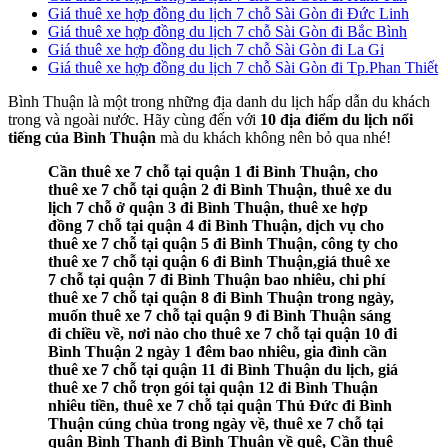
Giá thuê xe hợp đồng du lịch 7 chỗ Sài Gòn đi Đức Linh
Giá thuê xe hợp đồng du lịch 7 chỗ Sài Gòn đi Bắc Bình
Giá thuê xe hợp đồng du lịch 7 chỗ Sài Gòn đi La Gi
Giá thuê xe hợp đồng du lịch 7 chỗ Sài Gòn đi Tp.Phan Thiết
Bình Thuận là một trong những địa danh du lịch hấp dẫn du khách
trong và ngoài nước. Hãy cùng đến với
10 địa điểm du lịch nổi
tiếng của Bình Thuận
mà du khách không nên bỏ qua nhé!
Cần thuê xe 7 chỗ tại quận 1 đi Bình Thuận, cho
thuê xe 7 chỗ tại quận 2 đi Bình Thuận, thuê xe du
lịch 7 chỗ ở quận 3 đi Bình Thuận, thuê xe hợp
đồng 7 chỗ tại quận 4 đi Bình Thuận, dịch vụ cho
thuê xe 7 chỗ tại quận 5 đi Bình Thuận, công ty cho
thuê xe 7 chỗ tại quận 6 đi Bình Thuận,giá thuê xe
7 chỗ tại quận 7 đi Bình Thuận bao nhiêu, chi phí
thuê xe 7 chỗ tại quận 8 đi Bình Thuận trong ngày,
muốn thuê xe 7 chỗ tại quận 9 đi Bình Thuận sáng
đi chiều về, nơi nào cho thuê xe 7 chỗ tại quận 10 đi
Bình Thuận 2 ngày 1 đêm bao nhiêu, gia đình cần
thuê xe 7 chỗ tại quận 11 đi Bình Thuận du lịch, giá
thuê xe 7 chỗ trọn gói tại quận 12 đi Bình Thuận
nhiêu tiền, thuê xe 7 chỗ tại quận Thủ Đức đi Bình
Thuận cúng chùa trong ngày về, thuê xe 7 chỗ tại
quận Bình Thạnh đi Bình Thuận về quê, Cần thuê