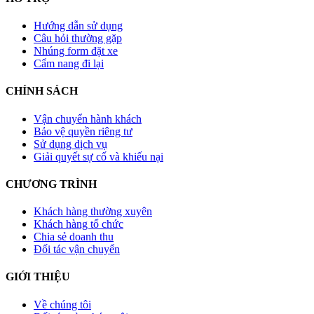
Hướng dẫn sử dụng
Câu hỏi thường gặp
Nhúng form đặt xe
Cẩm nang đi lại
CHÍNH SÁCH
Vận chuyển hành khách
Bảo vệ quyền riêng tư
Sử dụng dịch vụ
Giải quyết sự cố và khiếu nại
CHƯƠNG TRÌNH
Khách hàng thường xuyên
Khách hàng tổ chức
Chia sẻ doanh thu
Đối tác vận chuyển
GIỚI THIỆU
Về chúng tôi