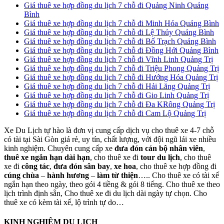
Giá thuê xe hợp đồng du lịch 7 chỗ đi Quảng Ninh Quảng
Bình
Giá thuê xe hợp đồng du lịch 7 chỗ đi Minh Hóa Quảng Bình
Giá thuê xe hợp đồng du lịch 7 chỗ đi Lệ Thủy Quảng Bình
Giá thuê xe hợp đồng du lịch 7 chỗ đi Bố Trạch Quảng Bình
Giá thuê xe hợp đồng du lịch 7 chỗ đi Đồng Hới Quảng Bình
Giá thuê xe hợp đồng du lịch 7 chỗ đi Vĩnh Linh Quảng Trị
Giá thuê xe hợp đồng du lịch 7 chỗ đi Triệu Phong Quảng Trị
Giá thuê xe hợp đồng du lịch 7 chỗ đi Hướng Hóa Quảng Trị
Giá thuê xe hợp đồng du lịch 7 chỗ đi Hải Lăng Quảng Trị
Giá thuê xe hợp đồng du lịch 7 chỗ đi Gio Linh Quảng Trị
Giá thuê xe hợp đồng du lịch 7 chỗ đi Đa KRông Quảng Trị
Giá thuê xe hợp đồng du lịch 7 chỗ đi Cam Lộ Quảng Trị
Xe Du Lịch tự hào là đơn vị cung cấp dịch vụ cho thuê xe 4-7 chỗ
có tài tại Sài Gòn giá rẻ, uy tín, chất lượng, với đội ngũ lái xe nhiều
kinh nghiệm. Chuyên cung cấp xe
đưa đón cán bộ nhân viên
,
thuê xe ngắn hạn dài hạn
, cho thuê xe đi
tour du lịch
, cho thuê
xe đi
công tác
,
đưa đón sân bay
,
xe hoa
, cho thuê xe hợp đồng đi
cúng chùa
–
hành hương
–
làm từ thiện
….. Cho thuê xe có tài xế
ngắn hạn theo ngày, theo gói 4 tiềng & gói 8 tiếng. Cho thuê xe theo
lịch trình định sẵn, Cho thuê xe đi du lịch dài ngày tự chọn. Cho
thuê xe có kèm tài xế, lộ trình tự do…
KINH NGHIỆM DU LỊCH