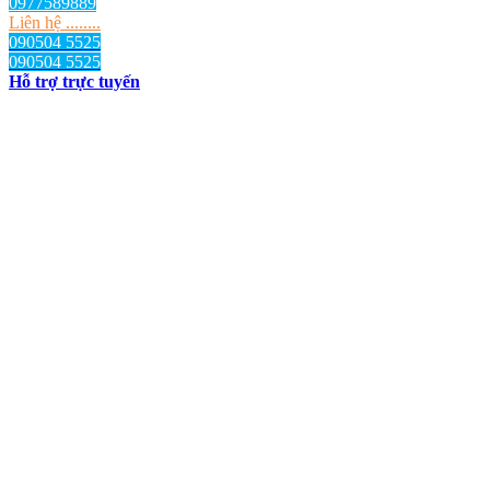
0977589889
Liên hệ ........
090504 5525
090504 5525
Hỗ trợ trực tuyến