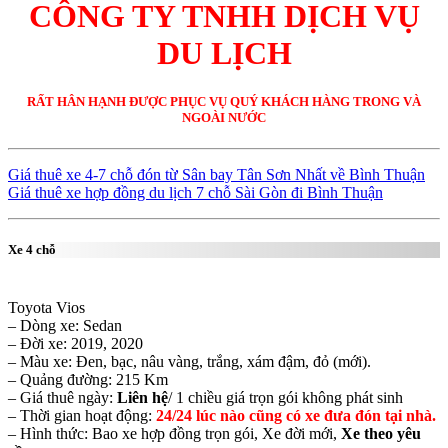
CÔNG TY TNHH DỊCH VỤ
DU LỊCH
RẤT HÂN HẠNH ĐƯỢC PHỤC VỤ QUÝ KHÁCH HÀNG TRONG VÀ
NGOÀI NƯỚC
Giá thuê xe 4-7 chỗ đón từ Sân bay Tân Sơn Nhất về Bình Thuận
Giá thuê xe hợp đồng du lịch 7 chỗ Sài Gòn đi Bình Thuận
Xe 4 chỗ
Toyota Vios
– Dòng xe: Sedan
– Đời xe: 2019, 2020
– Màu xe: Đen, bạc, nâu vàng, trắng, xám đậm, đỏ (mới).
– Quảng đường: 215 Km
– Giá thuê ngày:
Liên hệ
/ 1 chiều giá trọn gói không phát sinh
– Thời gian hoạt động:
24/24 lúc nào cũng có xe đưa đón tại nhà.
– Hình thức: Bao xe hợp đồng trọn gói, Xe đời mới,
Xe theo yêu