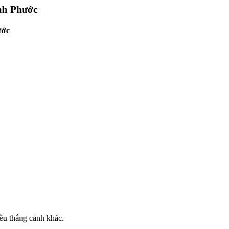
ình Phước
ước
ều thắng cảnh khác.