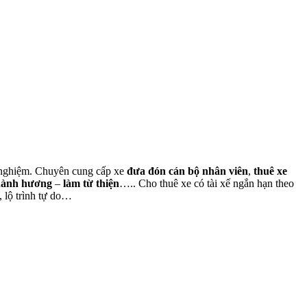
nh nghiệm. Chuyên cung cấp xe
đưa đón cán bộ nhân viên
,
thuê xe
hành hương
–
làm từ thiện
….. Cho thuê xe có tài xế ngắn hạn theo
, lộ trình tự do…