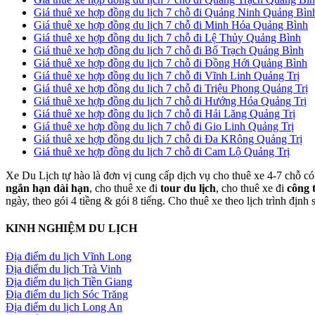
Giá thuê xe hợp đồng du lịch 7 chỗ đi Quảng Ninh Quảng Bìn
Giá thuê xe hợp đồng du lịch 7 chỗ đi Minh Hóa Quảng Bình
Giá thuê xe hợp đồng du lịch 7 chỗ đi Lệ Thủy Quảng Bình
Giá thuê xe hợp đồng du lịch 7 chỗ đi Bố Trạch Quảng Bình
Giá thuê xe hợp đồng du lịch 7 chỗ đi Đồng Hới Quảng Bình
Giá thuê xe hợp đồng du lịch 7 chỗ đi Vĩnh Linh Quảng Trị
Giá thuê xe hợp đồng du lịch 7 chỗ đi Triệu Phong Quảng Trị
Giá thuê xe hợp đồng du lịch 7 chỗ đi Hướng Hóa Quảng Trị
Giá thuê xe hợp đồng du lịch 7 chỗ đi Hải Lăng Quảng Trị
Giá thuê xe hợp đồng du lịch 7 chỗ đi Gio Linh Quảng Trị
Giá thuê xe hợp đồng du lịch 7 chỗ đi Đa KRông Quảng Trị
Giá thuê xe hợp đồng du lịch 7 chỗ đi Cam Lộ Quảng Trị
Xe Du Lịch tự hào là đơn vị cung cấp dịch vụ cho thuê xe 4-7 chỗ có 
ngắn hạn dài hạn
, cho thuê xe đi
tour du lịch
, cho thuê xe đi
công 
ngày, theo gói 4 tiềng & gói 8 tiếng. Cho thuê xe theo lịch trình định
KINH NGHIỆM DU LỊCH
Địa điểm du lịch Vĩnh Long
Địa điểm du lịch Trà Vinh
Địa điểm du lịch Tiền Giang
Địa điểm du lịch Sóc Trăng
Địa điểm du lịch Long An