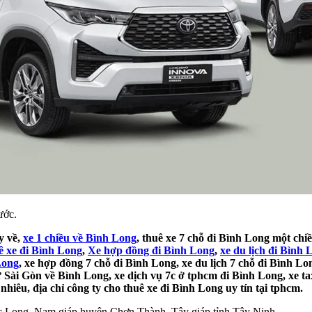
ước.
y về,
xe 1 chiều về Bình Long
, thuê xe 7 chỗ đi Bình Long một chiề
ê xe đi Bình Long
,
Xe hợp đồng đi Bình Long
,
xe du lịch đi Bình 
Long
, xe hợp đồng 7 chỗ đi Bình Long, xe du lịch 7 chỗ đi Bình Lo
ừ Sài Gòn về Bình Long, xe dịch vụ 7c ở tphcm đi Bình Long, xe ta
hiêu, địa chỉ công ty cho thuê xe đi Bình Long uy tín tại tphcm.
c Long. Nam giáp huyện Chơn Thành. Tây giáp tỉnh Tây Ninh.