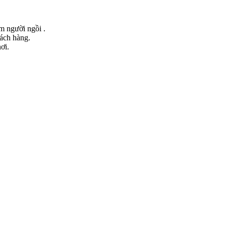
ểm người ngồi .
hách hàng.
ơi.