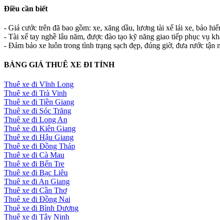
Điều cần biết
- Giá cước trên đã bao gồm: xe, xăng dầu, lương tài xế lái xe, bảo hi
- Tài xế tay nghề lâu năm, được đào tạo kỹ năng giao tiếp phục vụ k
- Đảm bảo xe luôn trong tình trạng sạch đẹp, đúng giờ, đưa rước tận n
BẢNG GIÁ THUÊ XE ĐI TỈNH
Thuê xe đi Vĩnh Long
Thuê xe đi Trà Vinh
Thuê xe đi Tiền Giang
Thuê xe đi Sóc Trăng
Thuê xe đi Long An
Thuê xe đi Kiên Giang
Thuê xe đi Hậu Giang
Thuê xe đi Đồng Tháp
Thuê xe đi Cà Mau
Thuê xe đi Bến Tre
Thuê xe đi Bạc Liêu
Thuê xe đi An Giang
Thuê xe đi Cần Thơ
Thuê xe đi Đồng Nai
Thuê xe đi Bình Dương
Thuê xe đi Tây Ninh