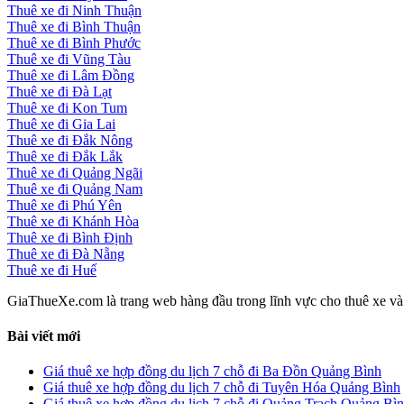
Thuê xe đi Ninh Thuận
Thuê xe đi Bình Thuận
Thuê xe đi Bình Phước
Thuê xe đi Vũng Tàu
Thuê xe đi Lâm Đồng
Thuê xe đi Đà Lạt
Thuê xe đi Kon Tum
Thuê xe đi Gia Lai
Thuê xe đi Đắk Nông
Thuê xe đi Đắk Lắk
Thuê xe đi Quảng Ngãi
Thuê xe đi Quảng Nam
Thuê xe đi Phú Yên
Thuê xe đi Khánh Hòa
Thuê xe đi Bình Định
Thuê xe đi Đà Nẵng
Thuê xe đi Huế
GiaThueXe.com là trang web hàng đầu trong lĩnh vực cho thuê xe và đ
Bài viết mới
Giá thuê xe hợp đồng du lịch 7 chỗ đi Ba Đồn Quảng Bình
Giá thuê xe hợp đồng du lịch 7 chỗ đi Tuyên Hóa Quảng Bình
Giá thuê xe hợp đồng du lịch 7 chỗ đi Quảng Trạch Quảng Bì