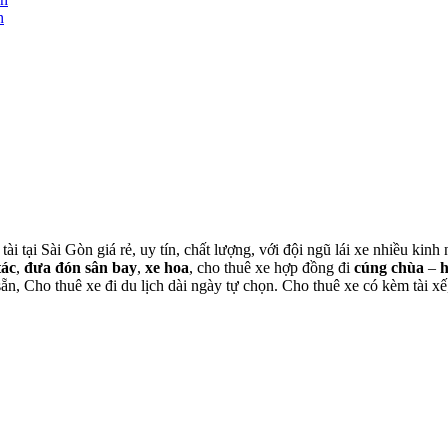
h
tài tại Sài Gòn giá rẻ, uy tín, chất lượng, với đội ngũ lái xe nhiều ki
tác
,
đưa đón sân bay
,
xe hoa
, cho thuê xe hợp đồng đi
cúng chùa
–
 sẵn, Cho thuê xe đi du lịch dài ngày tự chọn. Cho thuê xe có kèm tài xế