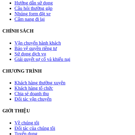
Hướng dẫn sử dụng
Câu hỏi thường gặp
Nhúng form đặt xe
Cẩm nang đi lại
CHÍNH SÁCH
Vận chuyển hành khách
Bảo vệ quyền riêng tư
Sử dụng dịch vụ
Giải quyết sự cố và khiếu nại
CHƯƠNG TRÌNH
Khách hàng thường xuyên
Khách hàng tổ chức
Chia sẻ doanh thu
Đối tác vận chuyển
GIỚI THIỆU
Về chúng tôi
Đối tác của chúng tôi
Tuyển dụng