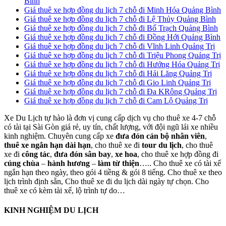
Bình
Giá thuê xe hợp đồng du lịch 7 chỗ đi Minh Hóa Quảng Bình
Giá thuê xe hợp đồng du lịch 7 chỗ đi Lệ Thủy Quảng Bình
Giá thuê xe hợp đồng du lịch 7 chỗ đi Bố Trạch Quảng Bình
Giá thuê xe hợp đồng du lịch 7 chỗ đi Đồng Hới Quảng Bình
Giá thuê xe hợp đồng du lịch 7 chỗ đi Vĩnh Linh Quảng Trị
Giá thuê xe hợp đồng du lịch 7 chỗ đi Triệu Phong Quảng Trị
Giá thuê xe hợp đồng du lịch 7 chỗ đi Hướng Hóa Quảng Trị
Giá thuê xe hợp đồng du lịch 7 chỗ đi Hải Lăng Quảng Trị
Giá thuê xe hợp đồng du lịch 7 chỗ đi Gio Linh Quảng Trị
Giá thuê xe hợp đồng du lịch 7 chỗ đi Đa KRông Quảng Trị
Giá thuê xe hợp đồng du lịch 7 chỗ đi Cam Lộ Quảng Trị
Xe Du Lịch tự hào là đơn vị cung cấp dịch vụ cho thuê xe 4-7 chỗ
có tài tại Sài Gòn giá rẻ, uy tín, chất lượng, với đội ngũ lái xe nhiều
kinh nghiệm. Chuyên cung cấp xe
đưa đón cán bộ nhân viên
,
thuê xe ngắn hạn dài hạn
, cho thuê xe đi
tour du lịch
, cho thuê
xe đi
công tác
,
đưa đón sân bay
,
xe hoa
, cho thuê xe hợp đồng đi
cúng chùa
–
hành hương
–
làm từ thiện
….. Cho thuê xe có tài xế
ngắn hạn theo ngày, theo gói 4 tiềng & gói 8 tiếng. Cho thuê xe theo
lịch trình định sẵn, Cho thuê xe đi du lịch dài ngày tự chọn. Cho
thuê xe có kèm tài xế, lộ trình tự do…
KINH NGHIỆM DU LỊCH