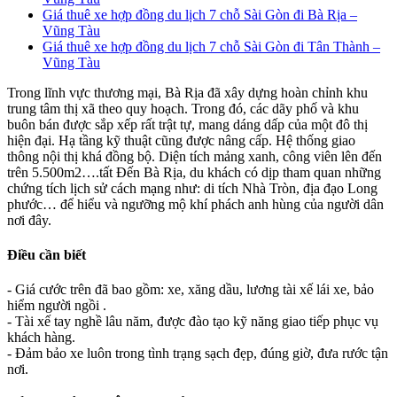
Giá thuê xe hợp đồng du lịch 7 chỗ Sài Gòn đi Bà Rịa –
Vũng Tàu
Giá thuê xe hợp đồng du lịch 7 chỗ Sài Gòn đi Tân Thành –
Vũng Tàu
Trong lĩnh vực thương mại, Bà Rịa đã xây dựng hoàn chỉnh khu
trung tâm thị xã theo quy hoạch. Trong đó, các dãy phố và khu
buôn bán được sắp xếp rất trật tự, mang dáng dấp của một đô thị
hiện đại. Hạ tầng kỹ thuật cũng được nâng cấp. Hệ thống giao
thông nội thị khá đồng bộ. Diện tích mảng xanh, công viên lên đến
trên 5.500m2….tất Đến Bà Rịa, du khách có dịp tham quan những
chứng tích lịch sử cách mạng như: di tích Nhà Tròn, địa đạo Long
phước… để hiểu và ngưỡng mộ khí phách anh hùng của người dân
nơi đây.
Điều cần biết
- Giá cước trên đã bao gồm: xe, xăng dầu, lương tài xế lái xe, bảo
hiểm người ngồi .
- Tài xế tay nghề lâu năm, được đào tạo kỹ năng giao tiếp phục vụ
khách hàng.
- Đảm bảo xe luôn trong tình trạng sạch đẹp, đúng giờ, đưa rước tận
nơi.