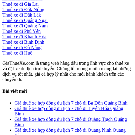
Thuê xe đi Gia Lai
Thuê xe đi Đắk Nông
Thuê xe đi Đắk Lắk
Thuê xe đi Quảng Ngãi
Thuê xe đi Quảng Nam
Thuê xe đi Phú Yên
Thuê xe đi Khánh Hòa
Thuê xe đi Bình Định
Thuê xe đi Đà Nẵng
Thuê xe đi Huế
GiaThueXe.com là trang web hàng đầu trong lĩnh vực cho thuê xe
và đặt xe du lịch trực tuyến. Chúng tôi mong muốn mang lại những
dịch vụ tốt nhất, giá cả hợp lý nhất cho mỗi hành khách trên các
chuyến đi.
Bài viết mới
Giá thuê xe hợp đồng du lịch 7 chỗ đi Ba Đồn Quảng Bình
Giá thuê xe hợp đồng du lịch 7 chỗ đi Tuyên Hóa Quảng
Bình
Giá thuê xe hợp đồng du lịch 7 chỗ đi Quảng Trạch Quảng
Bình
Giá thuê xe hợp đồng du lịch 7 chỗ đi Quảng Ninh Quảng