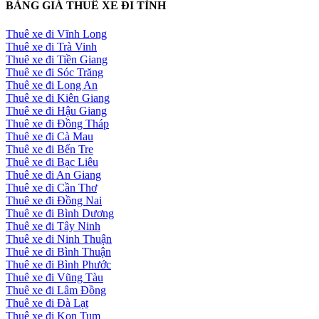
BẢNG GIÁ THUÊ XE ĐI TỈNH
Thuê xe đi Vĩnh Long
Thuê xe đi Trà Vinh
Thuê xe đi Tiền Giang
Thuê xe đi Sóc Trăng
Thuê xe đi Long An
Thuê xe đi Kiên Giang
Thuê xe đi Hậu Giang
Thuê xe đi Đồng Tháp
Thuê xe đi Cà Mau
Thuê xe đi Bến Tre
Thuê xe đi Bạc Liêu
Thuê xe đi An Giang
Thuê xe đi Cần Thơ
Thuê xe đi Đồng Nai
Thuê xe đi Bình Dương
Thuê xe đi Tây Ninh
Thuê xe đi Ninh Thuận
Thuê xe đi Bình Thuận
Thuê xe đi Bình Phước
Thuê xe đi Vũng Tàu
Thuê xe đi Lâm Đồng
Thuê xe đi Đà Lạt
Thuê xe đi Kon Tum