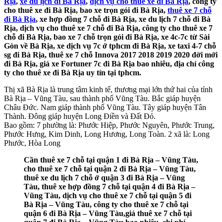
Rịa
,
xe du lịch đi Bà Rịa
,
dịch vụ cho thuê xe đi Bà Rịa
, công ty
cho thuê xe đi Bà Rịa, bao xe trọn gói đi Bà Rịa,
thuê xe 7 chỗ
đi Bà Rịa
, xe hợp đồng 7 chỗ đi Bà Rịa, xe du lịch 7 chỗ đi Bà
Rịa, dịch vụ cho thuê xe 7 chỗ đi Bà Rịa, công ty cho thuê xe 7
chỗ đi Bà Rịa, bao xe 7 chỗ trọn gói đi Bà Rịa, xe 4c-7c từ Sài
Gòn về Bà Rịa, xe dịch vụ 7c ở tphcm đi Bà Rịa, xe taxi 4-7 chỗ
sg đi Bà Rịa, thuê xe 7 chỗ Innova 2017 2018 2019 2020 đời mới
đi Bà Rịa, giá xe Fortuner 7c đi Bà Rịa bao nhiêu, địa chỉ công
ty cho thuê xe đi Bà Rịa uy tín tại tphcm.
Thị xã Bà Rịa là trung tâm kinh tế, thương mại lớn thứ hai của tỉnh
Bà Rịa – Vũng Tàu, sau thành phố Vũng Tàu. Bắc giáp huyện
Châu Đức. Nam giáp thành phố Vũng Tàu. Tây giáp huyện Tân
Thành. Đông giáp huyện Long Điền và Đất Đỏ.
Bao gồm: 7 phường là: Phước Hiệp, Phước Nguyên, Phước Trung,
Phước Hưng, Kim Dinh, Long Hương, Long Toàn. 2 xã là: Long
Phước, Hòa Long
Cần thuê xe 7 chỗ tại quận 1 đi Bà Rịa – Vũng Tàu,
cho thuê xe 7 chỗ tại quận 2 đi Bà Rịa – Vũng Tàu,
thuê xe du lịch 7 chỗ ở quận 3 đi Bà Rịa – Vũng
Tàu, thuê xe hợp đồng 7 chỗ tại quận 4 đi Bà Rịa –
Vũng Tàu, dịch vụ cho thuê xe 7 chỗ tại quận 5 đi
Bà Rịa – Vũng Tàu, công ty cho thuê xe 7 chỗ tại
quận 6 đi Bà Rịa – Vũng Tàu,giá thuê xe 7 chỗ tại