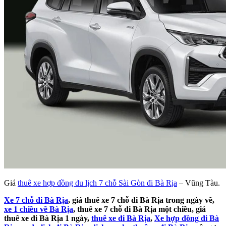
Giá
thuê xe hợp đồng du lịch 7 chỗ Sài Gòn đi Bà Rịa
– Vũng Tàu.
Xe 7 chỗ đi Bà Rịa
, giá thuê xe 7 chỗ đi Bà Rịa trong ngày về,
xe 1 chiều về Bà Rịa
, thuê xe 7 chỗ đi Bà Rịa một chiều, giá
thuê xe đi Bà Rịa 1 ngày,
thuê xe đi Bà Rịa
,
Xe hợp đồng đi Bà