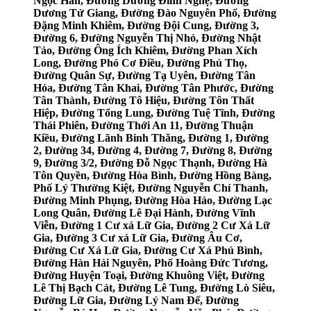
Ngọc Hân, Đường Dương Đình Nghệ, Đường
Dương Tử Giang, Đường Đào Nguyên Phổ, Đường
Đặng Minh Khiêm, Đường Đội Cung, Đường 3,
Đường 6, Đường Nguyễn Thị Nhỏ, Đường Nhật
Tảo, Đường Ông Ích Khiêm, Đường Phan Xích
Long, Đường Phó Cơ Điều, Đường Phú Thọ,
Đường Quân Sự, Đường Tạ Uyên, Đường Tân
Hóa, Đường Tân Khai, Đường Tân Phước, Đường
Tân Thành, Đường Tô Hiệu, Đường Tôn Thất
Hiệp, Đường Tổng Lung, Đường Tuệ Tĩnh, Đường
Thái Phiên, Đường Thới An 11, Đường Thuận
Kiều, Đường Lãnh Binh Thăng, Đường 1, Đường
2, Đường 34, Đường 4, Đường 7, Đường 8, Đường
9, Đường 3/2, Đường Đỗ Ngọc Thạnh, Đường Hà
Tôn Quyền, Đường Hòa Bình, Đường Hồng Bàng,
Phố Lý Thường Kiệt, Đường Nguyễn Chí Thanh,
Đường Minh Phụng, Đường Hòa Hảo, Đường Lạc
Long Quân, Đường Lê Đại Hành, Đường Vĩnh
Viễn, Đường 1 Cư xá Lữ Gia, Đường 2 Cư Xá Lữ
Gia, Đường 3 Cư xá Lữ Gia, Đường Âu Cơ,
Đường Cư Xá Lữ Gia, Đường Cư Xá Phú Bình,
Đường Hàn Hải Nguyên, Phố Hoàng Đức Tương,
Đường Huyện Toại, Đường Khuông Việt, Đường
Lê Thị Bạch Cát, Đường Lê Tung, Đường Lò Siêu,
Đường Lữ Gia, Đường Lý Nam Đế, Đường