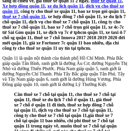
sáng đi chiều về, giá thuê xe quận 11 2 ngày,
thuê xe quận 11
,
Xe hợp đồng quận 11
,
xe du lịch quận 11
,
dịch vụ cho thuê xe
quận 11
, công ty cho thuê xe quận 11, bao xe trọn gói quận 11,
thuê xe 7 chỗ quận 11
, xe hợp đồng 7 chỗ quận 11, xe du lịch 7
chỗ quận 11, dịch vụ cho thuê xe 7 chỗ quận 11, công ty cho
thuê xe 7 chỗ quận 11, bao xe 7 chỗ trọn gói quận 11, xe 4c-7c
từ Sài Gòn quận 11, xe dịch vụ 7c ở tphcm quận 11, xe taxi 4-7
chỗ sg quận 11, thuê xe 7 chỗ Innova 2017 2018 2019 2020 đời
mới quận 11, giá xe Fortuner 7c quận 11 bao nhiêu, địa chỉ
công ty cho thuê xe quận 11 uy tín tại tphcm.
Quận 11 là quận nội thành của thành phố Hồ Chí Minh. Phía Bắc
giáp quận Tân Bình, ranh giới là đường Âu Cơ, đường Nguyễn Thị
Nhỏ và đường Thiên Phước. Phía Nam giáp quận 5, ranh giới là
đường Nguyễn Chí Thanh. Phía Tây Bắc giáp quận Tân Phú. Tây
và Tây Nam giáp quận 6, ranh giới là đường Hùng Vương. Phía
Đông giáp quận 10, ranh giới là đường Lý Thường Kiệt.
Cần thuê xe 7 chỗ tại quận 11, cho thuê xe 7 chỗ tại
quận 11, thuê xe du lịch 7 chỗ ở quận 11, giá thuê
xe 7 chỗ ở quận 11 đi tỉnh, thuê xe hợp đồng 7 chỗ
tại quận 11, dịch vụ cho thuê xe 7 chỗ tại quận 11,
công ty cho thuê xe 7 chỗ tại quận 11,giá thuê xe 7
chỗ tại quận 11 bao nhiêu, chi phí thuê xe 7 chỗ tại
quận 11 trong ngày về, muốn thuê xe 7 chỗ tại quận