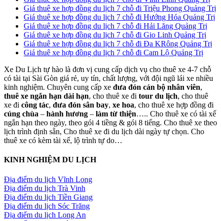
Giá thuê xe hợp đồng du lịch 7 chỗ đi Triệu Phong Quảng Trị
Giá thuê xe hợp đồng du lịch 7 chỗ đi Hướng Hóa Quảng Trị
Giá thuê xe hợp đồng du lịch 7 chỗ đi Hải Lăng Quảng Trị
Giá thuê xe hợp đồng du lịch 7 chỗ đi Gio Linh Quảng Trị
Giá thuê xe hợp đồng du lịch 7 chỗ đi Đa KRông Quảng Trị
Giá thuê xe hợp đồng du lịch 7 chỗ đi Cam Lộ Quảng Trị
Xe Du Lịch tự hào là đơn vị cung cấp dịch vụ cho thuê xe 4-7 chỗ
có tài tại Sài Gòn giá rẻ, uy tín, chất lượng, với đội ngũ lái xe nhiều
kinh nghiệm. Chuyên cung cấp xe
đưa đón cán bộ nhân viên
,
thuê xe ngắn hạn dài hạn
, cho thuê xe đi
tour du lịch
, cho thuê
xe đi
công tác
,
đưa đón sân bay
,
xe hoa
, cho thuê xe hợp đồng đi
cúng chùa
–
hành hương
–
làm từ thiện
….. Cho thuê xe có tài xế
ngắn hạn theo ngày, theo gói 4 tiềng & gói 8 tiếng. Cho thuê xe theo
lịch trình định sẵn, Cho thuê xe đi du lịch dài ngày tự chọn. Cho
thuê xe có kèm tài xế, lộ trình tự do…
KINH NGHIỆM DU LỊCH
Địa điểm du lịch Vĩnh Long
Địa điểm du lịch Trà Vinh
Địa điểm du lịch Tiền Giang
Địa điểm du lịch Sóc Trăng
Địa điểm du lịch Long An