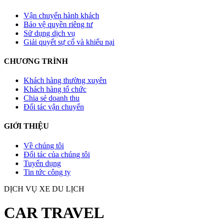
Vận chuyển hành khách
Bảo vệ quyền riêng tư
Sử dụng dịch vụ
Giải quyết sự cố và khiếu nại
CHƯƠNG TRÌNH
Khách hàng thường xuyên
Khách hàng tổ chức
Chia sẻ doanh thu
Đối tác vận chuyển
GIỚI THIỆU
Về chúng tôi
Đối tác của chúng tôi
Tuyển dụng
Tin tức công ty
DỊCH VỤ XE DU LỊCH
CAR TRAVEL