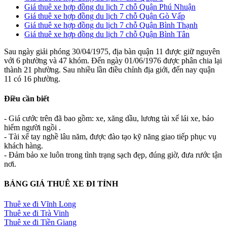
Giá thuê xe hợp đồng du lịch 7 chỗ Quận Phú Nhuận
Giá thuê xe hợp đồng du lịch 7 chỗ Quận Gò Vấp
Giá thuê xe hợp đồng du lịch 7 chỗ Quận Bình Thạnh
Giá thuê xe hợp đồng du lịch 7 chỗ Quận Bình Tân
Sau ngày giải phóng 30/04/1975, địa bàn quận 11 được giữ nguyên
với 6 phường và 47 khóm. Đến ngày 01/06/1976 được phân chia lại
thành 21 phường. Sau nhiều lần điều chỉnh địa giới, đến nay quận
11 có 16 phường.
Điều cần biết
- Giá cước trên đã bao gồm: xe, xăng dầu, lương tài xế lái xe, bảo
hiểm người ngồi .
- Tài xế tay nghề lâu năm, được đào tạo kỹ năng giao tiếp phục vụ
khách hàng.
- Đảm bảo xe luôn trong tình trạng sạch đẹp, đúng giờ, đưa rước tận
nơi.
BẢNG GIÁ THUÊ XE ĐI TỈNH
Thuê xe đi Vĩnh Long
Thuê xe đi Trà Vinh
Thuê xe đi Tiền Giang