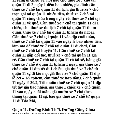
11 sáng đi chiều về, nơi nào cho thuê xe 7 chỗ tại
quận 11 đi 2 ngày 1 đêm bao nhiêu, gia đình cần
thuê xe 7 chỗ tại quận 11 du lịch, giá thuê xe 7 chỗ
trọn gói tại quận 11 nhiêu tiền, thuê xe 7 chỗ tại
quận 11 cúng chùa trong ngày về, thuê xe 7 chỗ tại
quận 11 về quê, Cần thuê xe 7 chỗ tại quận 11 đi 1
chiều, cho thuê xe du lịch 7 chỗ tại quận 11 tham
quan, thuê xe 7 chỗ tại quận 11 tphcm dã ngoại,
Cần thuê xe 7 chỗ tại quận 11 vào dịp cuối tuần,
thuê xe 7 chỗ tại quận 11 vào ngày lễ bao nhiêu tiền,
làm sao để thuê xe 7 chỗ tại quận 11 đi chơi, Cần
thuê xe 7 chỗ tại huyện 11, Cần thuê xe 7 chỗ tại
quận 11 gặp đối tác, thuê xe 7 chỗ tại quận 11 giá
rẻ, Cần thuê xe 7 chỗ tại quận 11 có tài xế, bảng giá
thuê xe 7 chỗ ở quận 11 tphcm 1 ngày, giá thuê xe 7
chỗ quận 11 dịp tết đi 1 chiều, giá thuê xe 7 chỗ từ
quận 11 sg đi tảo mộ, giá thuê xe 7 chỗ quận 11 dịp
lễ 2/9 – 1/5 tphcm, cần thuê xe hợp đồng 7 chỗ quận
11 ngày lễ 30/4, Tôi muốn thuê xe 7 chỗ quận 11 dịp
tết tây giá bao nhiêu, giá thuê 1 chiếc xe 7 chỗ quận
11 vào ngày cuối tuần, giá mướn xe 7 chỗ theo
tháng tại quận 11 sg, báo giá thuê xe 7 chỗ từ quận
11 đi Tảo Mộ,
Quận 11, Đường Bình Thới, Đường Công Chúa