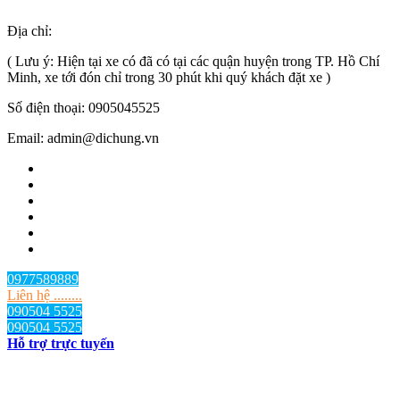
Địa chỉ:
TP.HCM
, Việt Nam
( Lưu ý: Hiện tại xe có đã có tại các quận huyện trong TP. Hồ Chí
Minh, xe tới đón chỉ trong 30 phút khi quý khách đặt xe )
Số điện thoại: 0905045525
Email: admin@dichung.vn
0977589889
Liên hệ ........
090504 5525
090504 5525
Hỗ trợ trực tuyến