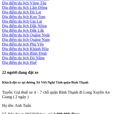
Địa điểm du lịch Vũng Tàu
Địa điểm du lịch Lâm Đồng
Địa điểm du lịch Đà Lạt
Địa điểm du lịch Kon Tum
Địa điểm du lịch Gia Lai
Địa điểm du lịch Đắk Nông
Địa điểm du lịch Đắk Lắk
Địa điểm du lịch Quảng Ngãi
Địa điểm du lịch Quảng Nam
Địa điểm du lịch Phú Yên
Địa điểm du lịch Khánh Hòa
Địa điểm du lịch Bình Định
Địa điểm du lịch Đà Nẵng
Địa điểm du lịch Huế
22
người đang đặt xe
Khách đặt xe tại đường Xô Viết Nghệ Tỉnh quận Bình Thạnh
Tuyến: Giá thuê xe 4 – 7 chỗ quận Bình Thạnh đi Long Xuyên An
Giang ( 2 ngày )
Họ tên: Anh Tuấn