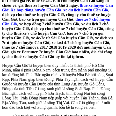
đi 1 chiều giá rẻ, thuê xe 4c-7c-16 chỗ huyện Cần Giờ sáng đi
chiều về, giá thuê xe huyện Cần Giờ 2 ngày,
thuê xe huyện Cần
Giờ
,
Xe hợp đồng huyện Cần Giờ
,
xe du lịch huyện Cần Giờ
,
dịch vụ cho thuê xe huyện Cần Giờ, công ty cho thuê xe huyện
Cần Giờ, bao xe trọn gói huyện Cần Giờ,
thuê xe 7 chỗ huyện
Cần Giờ
, xe hợp đồng 7 chỗ huyện Cần Giờ, xe du lịch 7 chỗ
huyện Cần Giờ, dịch vụ cho thuê xe 7 chỗ huyện Cần Giờ, công
ty cho thuê xe 7 chỗ huyện Cần Giờ, bao xe 7 chỗ trọn gói
huyện Cần Giờ, xe 4c-7c từ Sài Gòn huyện Cần Giờ, xe dịch vụ
7c ở tphcm huyện Cần Giờ, xe taxi 4-7 chỗ sg huyện Cần Giờ,
thuê xe 7 chỗ Innova 2017 2018 2019 2020 đời mới huyện Cần
Giờ, giá xe Fortuner 7c huyện Cần Giờ bao nhiêu, địa chỉ công
ty cho thuê xe huyện Cần Giờ uy tín tại tphcm.
Huyện Cần Giờ là huyện biển duy nhất của thành phố Hồ Chí
Minh, nằm ở phía Đông Nam, cách trung tâm thành phố khoảng 50
km đường bộ. Phía Bắc ngăn cách với huyện Nhà Bè bởi sông Soài
Rạp. Phía Nam giáp biển Đông. Phía Tây ngăn cách với huyện Cần
Giuộc và huyện Cần Đước của tỉnh Long An, huyện Gò Công
Đông của tỉnh Tiền Giang, ranh giới là sông Soài Rạp. Phía Đông
Bắc ngăn cách với huyện Nhơn Trạch, tỉnh Đồng Nai bởi sông
Lòng Tàu. Phía Đông Nam tiếp giáp với huyện Tân Thành, tỉnh Bà
Rịa-Vũng Tàu, ranh giới là sông Thị Vải. Cần Giờ giống như một
hòn đảo tách biệt với xung quanh, bốn bề là sông và biển.