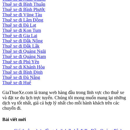
Thuê xe đi Bình Thuận
Thuê xe đi Bình Phước
Thuê xe đi Vũng Tàu
Thuê xe đi Lâm Đồng
Thuê xe đi Đà Lạt
Thuê xe đi Kon Tum
Thuê xe đi Gia Lai
Thuê xe đi Đắk Nông
Thuê xe đi Đắk Lắk
Thuê xe đi Quảng Ngãi
Thuê xe đi Quảng Nam
Thuê xe đi Phú Yên
Thuê xe đi Khánh Hòa
Thuê xe đi Bình Định
Thuê xe đi Đà Nẵng
Thuê xe đi Huế
GiaThueXe.com là trang web hàng đầu trong lĩnh vực cho thuê xe
và đặt xe du lịch trực tuyến. Chúng tôi mong muốn mang lại những
dịch vụ tốt nhất, giá cả hợp lý nhất cho mỗi hành khách trên các
chuyến đi.
Bài viết mới