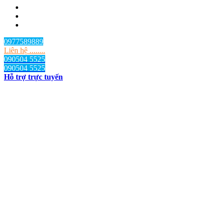
0977589889
Liên hệ ........
090504 5525
090504 5525
Hỗ trợ trực tuyến