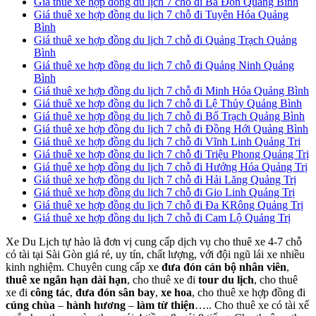
Giá thuê xe hợp đồng du lịch 7 chỗ đi Ba Đồn Quảng Bình
Giá thuê xe hợp đồng du lịch 7 chỗ đi Tuyên Hóa Quảng
Bình
Giá thuê xe hợp đồng du lịch 7 chỗ đi Quảng Trạch Quảng
Bình
Giá thuê xe hợp đồng du lịch 7 chỗ đi Quảng Ninh Quảng
Bình
Giá thuê xe hợp đồng du lịch 7 chỗ đi Minh Hóa Quảng Bình
Giá thuê xe hợp đồng du lịch 7 chỗ đi Lệ Thủy Quảng Bình
Giá thuê xe hợp đồng du lịch 7 chỗ đi Bố Trạch Quảng Bình
Giá thuê xe hợp đồng du lịch 7 chỗ đi Đồng Hới Quảng Bình
Giá thuê xe hợp đồng du lịch 7 chỗ đi Vĩnh Linh Quảng Trị
Giá thuê xe hợp đồng du lịch 7 chỗ đi Triệu Phong Quảng Trị
Giá thuê xe hợp đồng du lịch 7 chỗ đi Hướng Hóa Quảng Trị
Giá thuê xe hợp đồng du lịch 7 chỗ đi Hải Lăng Quảng Trị
Giá thuê xe hợp đồng du lịch 7 chỗ đi Gio Linh Quảng Trị
Giá thuê xe hợp đồng du lịch 7 chỗ đi Đa KRông Quảng Trị
Giá thuê xe hợp đồng du lịch 7 chỗ đi Cam Lộ Quảng Trị
Xe Du Lịch tự hào là đơn vị cung cấp dịch vụ cho thuê xe 4-7 chỗ
có tài tại Sài Gòn giá rẻ, uy tín, chất lượng, với đội ngũ lái xe nhiều
kinh nghiệm. Chuyên cung cấp xe
đưa đón cán bộ nhân viên
,
thuê xe ngắn hạn dài hạn
, cho thuê xe đi
tour du lịch
, cho thuê
xe đi
công tác
,
đưa đón sân bay
,
xe hoa
, cho thuê xe hợp đồng đi
cúng chùa
–
hành hương
–
làm từ thiện
….. Cho thuê xe có tài xế