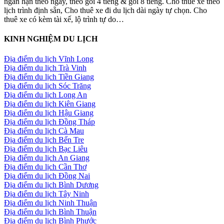
ngắn hạn theo ngày, theo gói 4 tiềng & gói 8 tiếng. Cho thuê xe theo
lịch trình định sẵn, Cho thuê xe đi du lịch dài ngày tự chọn. Cho
thuê xe có kèm tài xế, lộ trình tự do…
KINH NGHIỆM DU LỊCH
Địa điểm du lịch Vĩnh Long
Địa điểm du lịch Trà Vinh
Địa điểm du lịch Tiền Giang
Địa điểm du lịch Sóc Trăng
Địa điểm du lịch Long An
Địa điểm du lịch Kiên Giang
Địa điểm du lịch Hậu Giang
Địa điểm du lịch Đồng Tháp
Địa điểm du lịch Cà Mau
Địa điểm du lịch Bến Tre
Địa điểm du lịch Bạc Liêu
Địa điểm du lịch An Giang
Địa điểm du lịch Cần Thơ
Địa điểm du lịch Đồng Nai
Địa điểm du lịch Bình Dương
Địa điểm du lịch Tây Ninh
Địa điểm du lịch Ninh Thuận
Địa điểm du lịch Bình Thuận
Địa điểm du lịch Bình Phước