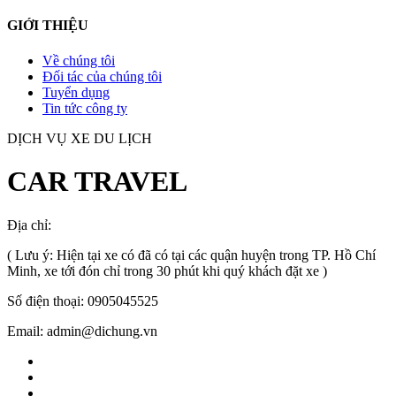
GIỚI THIỆU
Về chúng tôi
Đối tác của chúng tôi
Tuyển dụng
Tin tức công ty
DỊCH VỤ XE DU LỊCH
CAR TRAVEL
Địa chỉ:
TP.HCM
, Việt Nam
( Lưu ý: Hiện tại xe có đã có tại các quận huyện trong TP. Hồ Chí
Minh, xe tới đón chỉ trong 30 phút khi quý khách đặt xe )
Số điện thoại: 0905045525
Email: admin@dichung.vn