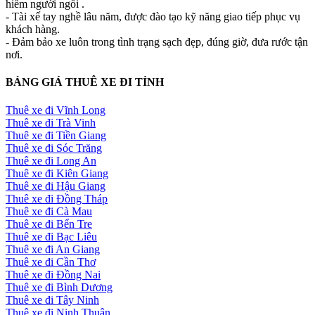
hiểm người ngồi .
- Tài xế tay nghề lâu năm, được đào tạo kỹ năng giao tiếp phục vụ
khách hàng.
- Đảm bảo xe luôn trong tình trạng sạch đẹp, đúng giờ, đưa rước tận
nơi.
BẢNG GIÁ THUÊ XE ĐI TỈNH
Thuê xe đi Vĩnh Long
Thuê xe đi Trà Vinh
Thuê xe đi Tiền Giang
Thuê xe đi Sóc Trăng
Thuê xe đi Long An
Thuê xe đi Kiên Giang
Thuê xe đi Hậu Giang
Thuê xe đi Đồng Tháp
Thuê xe đi Cà Mau
Thuê xe đi Bến Tre
Thuê xe đi Bạc Liêu
Thuê xe đi An Giang
Thuê xe đi Cần Thơ
Thuê xe đi Đồng Nai
Thuê xe đi Bình Dương
Thuê xe đi Tây Ninh
Thuê xe đi Ninh Thuận