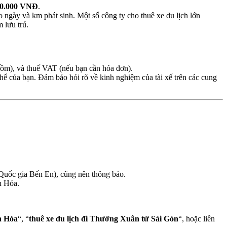
00.000 VNĐ
.
o ngày và km phát sinh. Một số công ty cho thuê xe du lịch lớn
m lưu trú.
o gồm), và thuế VAT (nếu bạn cần hóa đơn).
thể của bạn. Đảm bảo hỏi rõ về kinh nghiệm của tài xế trên các cung
n Quốc gia Bến En), cũng nên thông báo.
h Hóa.
h Hóa
“, “
thuê xe du lịch đi Thường Xuân từ Sài Gòn
“, hoặc liên