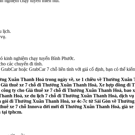
inh nghiệm chạy tuyến miền núi.
 lịch.
 vụ.
e có kinh nghiệm chạy tuyến Bình Phước.
ho các chuyến đi tỉnh.
rabCar hoặc GrabCar 7 chỗ liên tỉnh với giá cố định, bạn có thể kiểm 
ường Xuân Thanh Hoá trong ngày về, xe 1 chiều về Thường Xuân
y, Giá thuê xe 7 chỗ đi Thường Xuân Thanh Hoá, Xe hợp đồng đ
 công ty cho Giá thuê xe 7 chỗ đi Thường Xuân Thanh Hoá, bao x
nh Hoá, xe du lịch 7 chỗ đi Thường Xuân Thanh Hoá, dịch vụ c
ọn gói đi Thường Xuân Thanh Hoá, xe 4c-7c từ Sài Gòn về Thườn
thuê xe 7 chỗ Innova đời mới đi Thường Xuân Thanh Hoá, giá xe
 tại tphcm.