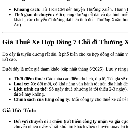
Khoảng cách:
Từ TP.HCM đến huyện Thường Xuân, Thanh H
Thời gian di chuyển:
Với quãng đường rất dài và địa hình miền
khách, các chuyến đi đường dài liên tỉnh đến Thường Xuân
bu
An).
Giá Thuê Xe Hợp Đồng 7 Chỗ đi Thường 
Do đây là tuyến đường rất dài, ít phổ biến cho xe hợp đồng cá nhân
rất cao
.
Dưới đây là mức giá tham khảo (cập nhật tháng 6/2025). Lưu ý rằng gi
Thời điểm thuê:
Các mùa cao điểm du lịch, dịp lễ, Tết giá sẽ 
Loại xe:
Xe đời mới, có khả năng vận hành tốt trên địa hình đè
Lịch trình cụ thể:
Số ngày thuê (thường là tối thiểu 2-3 ngày)
tài xế hay không.
Chính sách của từng công ty:
Mỗi công ty cho thuê xe có bản
Giá Ước Tính:
Đối với chuyến đi 1 chiều (rất hiếm công ty nhận và giá cực
chuyến nhiều ngày vì rất khó tìm khách ghép chuyến quay lại