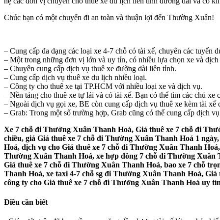
hệ các đơn vị chuyên cho thuê xe du lịch liên tỉnh đường dài và có k
Chúc bạn có một chuyến đi an toàn và thuận lợi đến Thường Xuân!
– Cung cấp đa dạng các loại xe 4-7 chỗ có tài xế, chuyên các tuyến du
– Một trong những đơn vị lớn và uy tín, có nhiều lựa chọn xe và dịch
– Chuyên cung cấp dịch vụ thuê xe đường dài liên tỉnh.
– Cung cấp dịch vụ thuê xe du lịch nhiều loại.
– Công ty cho thuê xe tại TP.HCM với nhiều loại xe và dịch vụ.
– Nền tảng cho thuê xe tự lái và có tài xế. Bạn có thể tìm các chủ x
– Ngoài dịch vụ gọi xe, BE còn cung cấp dịch vụ thuê xe kèm tài xế c
– Grab: Trong một số trường hợp, Grab cũng có thể cung cấp dịch vụ G
Xe 7 chỗ đi Thường Xuân Thanh Hoá, Giá thuê xe 7 chỗ đi Th
chiều, giá Giá thuê xe 7 chỗ đi Thường Xuân Thanh Hoá 1 ngà
Hoá, dịch vụ cho Giá thuê xe 7 chỗ đi Thường Xuân Thanh Hoá,
Thường Xuân Thanh Hoá, xe hợp đồng 7 chỗ đi Thường Xuân Tha
Giá thuê xe 7 chỗ đi Thường Xuân Thanh Hoá, bao xe 7 chỗ tr
Thanh Hoá, xe taxi 4-7 chỗ sg đi Thường Xuân Thanh Hoá, Giá 
công ty cho Giá thuê xe 7 chỗ đi Thường Xuân Thanh Hoá uy tín
Điều cần biết