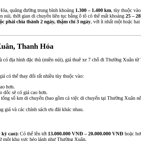
óa, quãng đường trung bình khoảng
1.300 – 1.400 km
, tùy thuộc vào 
 núi, thời gian di chuyển liên tục bằng ô tô có thể mất khoảng
25 – 28
ộc phải chia thành 2 ngày, thậm chí 3 ngày
, với ít nhất một hoặc h
Xuân, Thanh Hóa
 và có địa hình đặc thù (miền núi), giá thuê xe 7 chỗ đi Thường Xuân
á có thể thay đổi rất nhiều tùy thuộc vào:
cao hơn.
o dốc sẽ có giá cao hơn.
, tổng số km di chuyển (bao gồm cả việc di chuyển tại Thường Xuân nếu
g giá và các chính sách ưu đãi khác nhau.
 kỳ cao):
Có thể lên tới
13.000.000 VNĐ – 20.000.000 VNĐ
hoặc hơn
 từ một khu vực hẻo lánh như Thường Xuân.