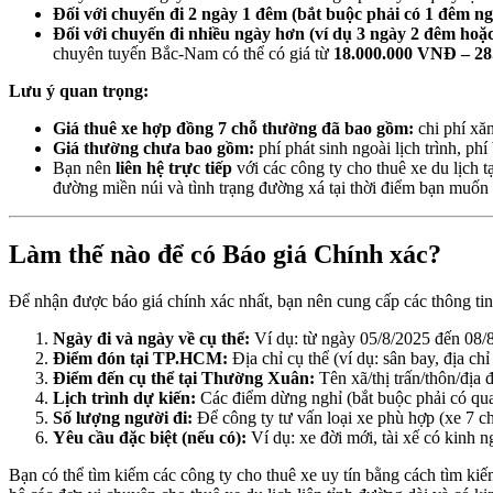
Đối với chuyến đi 2 ngày 1 đêm (bắt buộc phải có 1 đêm n
Đối với chuyến đi nhiều ngày hơn (ví dụ 3 ngày 2 đêm hoặ
chuyên tuyến Bắc-Nam có thể có giá từ
18.000.000 VNĐ – 2
Lưu ý quan trọng:
Giá thuê xe hợp đồng 7 chỗ thường đã bao gồm:
chi phí xăn
Giá thường chưa bao gồm:
phí phát sinh ngoài lịch trình, ph
Bạn nên
liên hệ trực tiếp
với các công ty cho thuê xe du lịch 
đường miền núi và tình trạng đường xá tại thời điểm bạn muốn 
Làm thế nào để có Báo giá Chính xác?
Để nhận được báo giá chính xác nhất, bạn nên cung cấp các thông tin
Ngày đi và ngày về cụ thể:
Ví dụ: từ ngày 05/8/2025 đến 08/
Điểm đón tại TP.HCM:
Địa chỉ cụ thể (ví dụ: sân bay, địa chỉ
Điểm đến cụ thể tại Thường Xuân:
Tên xã/thị trấn/thôn/địa 
Lịch trình dự kiến:
Các điểm dừng nghỉ (bắt buộc phải có qua
Số lượng người đi:
Để công ty tư vấn loại xe phù hợp (xe 7 
Yêu cầu đặc biệt (nếu có):
Ví dụ: xe đời mới, tài xế có kinh 
Bạn có thể tìm kiếm các công ty cho thuê xe uy tín bằng cách tìm kiế