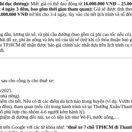
ghỉ dọc đường):
Mức giá có thể dao động từ
16.000.000 VNĐ – 25.0
c 4 ngày 3 đêm, bao gồm thời gian tham quan):
Giá sẽ được tính the
8.000.000 VNĐ
trở lên cho 3-4 ngày, tùy vào chi tiết lịch trình và số đê
g dầu, lương tài xế, và phí cầu đường (bao gồm cả phí cao tốc nếu có).
í bãi đỗ xe, phí ăn uống và lưu trú của tài xế (trừ khi có thỏa thuận ba
tại TP.HCM để nhận được báo giá chính xác nhất dựa trên lịch trình cụ 
đi.
 sau cho công ty cho thuê xe:
8/2025.
 nhà riêng).
điểm chi tiết. Nếu có đi các điểm du lịch nào trong huyện (ví dụ: Vườ
 đêm), tham quan (nếu có) trong hành trình và tại Thường Xuân/Than
chỗ phù hợp cho nhóm 4-6 người kèm hành lý).
nghiệm đi đường đèo núi, xe có tiện ích như Wi-Fi, nước uống,…
m trên Google với các từ khóa như: “
thuê xe 7 chỗ TPHCM đi Than