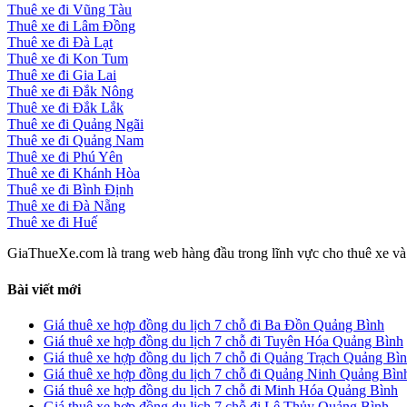
Thuê xe đi Vũng Tàu
Thuê xe đi Lâm Đồng
Thuê xe đi Đà Lạt
Thuê xe đi Kon Tum
Thuê xe đi Gia Lai
Thuê xe đi Đắk Nông
Thuê xe đi Đắk Lắk
Thuê xe đi Quảng Ngãi
Thuê xe đi Quảng Nam
Thuê xe đi Phú Yên
Thuê xe đi Khánh Hòa
Thuê xe đi Bình Định
Thuê xe đi Đà Nẵng
Thuê xe đi Huế
GiaThueXe.com là trang web hàng đầu trong lĩnh vực cho thuê xe và đ
Bài viết mới
Giá thuê xe hợp đồng du lịch 7 chỗ đi Ba Đồn Quảng Bình
Giá thuê xe hợp đồng du lịch 7 chỗ đi Tuyên Hóa Quảng Bình
Giá thuê xe hợp đồng du lịch 7 chỗ đi Quảng Trạch Quảng Bì
Giá thuê xe hợp đồng du lịch 7 chỗ đi Quảng Ninh Quảng Bìn
Giá thuê xe hợp đồng du lịch 7 chỗ đi Minh Hóa Quảng Bình
Giá thuê xe hợp đồng du lịch 7 chỗ đi Lệ Thủy Quảng Bình