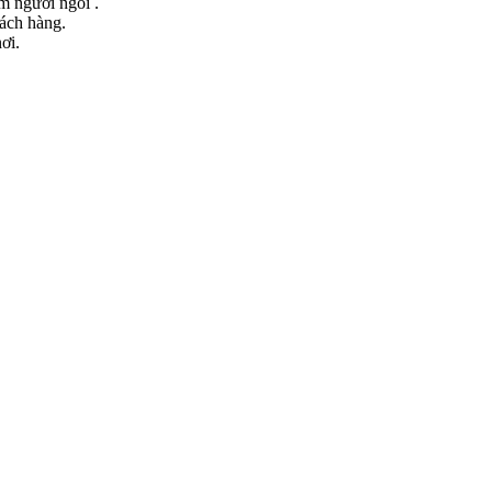
ểm người ngồi .
hách hàng.
ơi.