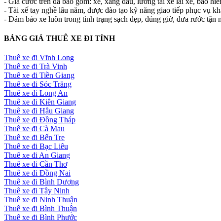
- Giá cước trên đã bao gồm: xe, xăng dầu, lương tài xế lái xe, bảo hi
- Tài xế tay nghề lâu năm, được đào tạo kỹ năng giao tiếp phục vụ k
- Đảm bảo xe luôn trong tình trạng sạch đẹp, đúng giờ, đưa rước tận n
BẢNG GIÁ THUÊ XE ĐI TỈNH
Thuê xe đi Vĩnh Long
Thuê xe đi Trà Vinh
Thuê xe đi Tiền Giang
Thuê xe đi Sóc Trăng
Thuê xe đi Long An
Thuê xe đi Kiên Giang
Thuê xe đi Hậu Giang
Thuê xe đi Đồng Tháp
Thuê xe đi Cà Mau
Thuê xe đi Bến Tre
Thuê xe đi Bạc Liêu
Thuê xe đi An Giang
Thuê xe đi Cần Thơ
Thuê xe đi Đồng Nai
Thuê xe đi Bình Dương
Thuê xe đi Tây Ninh
Thuê xe đi Ninh Thuận
Thuê xe đi Bình Thuận
Thuê xe đi Bình Phước