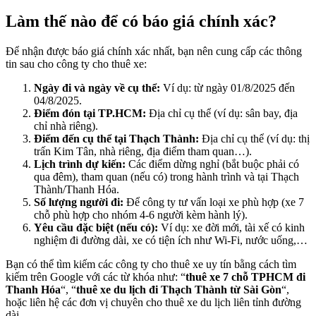
Làm thế nào để có báo giá chính xác?
Để nhận được báo giá chính xác nhất, bạn nên cung cấp các thông
tin sau cho công ty cho thuê xe:
Ngày đi và ngày về cụ thể:
Ví dụ: từ ngày 01/8/2025 đến
04/8/2025.
Điểm đón tại TP.HCM:
Địa chỉ cụ thể (ví dụ: sân bay, địa
chỉ nhà riêng).
Điểm đến cụ thể tại Thạch Thành:
Địa chỉ cụ thể (ví dụ: thị
trấn Kim Tân, nhà riêng, địa điểm tham quan…).
Lịch trình dự kiến:
Các điểm dừng nghỉ (bắt buộc phải có
qua đêm), tham quan (nếu có) trong hành trình và tại Thạch
Thành/Thanh Hóa.
Số lượng người đi:
Để công ty tư vấn loại xe phù hợp (xe 7
chỗ phù hợp cho nhóm 4-6 người kèm hành lý).
Yêu cầu đặc biệt (nếu có):
Ví dụ: xe đời mới, tài xế có kinh
nghiệm đi đường dài, xe có tiện ích như Wi-Fi, nước uống,…
Bạn có thể tìm kiếm các công ty cho thuê xe uy tín bằng cách tìm
kiếm trên Google với các từ khóa như: “
thuê xe 7 chỗ TPHCM đi
Thanh Hóa
“, “
thuê xe du lịch đi Thạch Thành từ Sài Gòn
“,
hoặc liên hệ các đơn vị chuyên cho thuê xe du lịch liên tỉnh đường
dài.