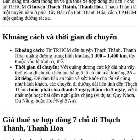
Bạn đang tìm kiếm thông tin về giá thuê xe hợp đồng du lịch 7 chỗ
từ TP.HCM đi
huyện Thạch Thành, Thanh Hóa
. Thạch Thành là
một huyện nằm ở phía Tây Bắc của tỉnh Thanh Hóa, cách TP.HCM
một quãng đường rất xa.
Khoảng cách và thời gian di chuyển
Khoảng cách:
Từ TP.HCM đến huyện Thạch Thành, Thanh
Hóa, quãng đường trung bình khoảng
1.300 – 1.400 km
, tùy
thuộc vào lộ trình cụ thể.
Thời gian di chuyển:
Với quãng đường cực kỳ dài như vậy,
thời gian di chuyển liên tục bằng ô tô có thể mất khoảng
25 –
28 tiếng
. Để đảm bảo an toàn và sức khỏe cho tài xế cũng
như hành khách, các chuyến đi đường dài liên tỉnh đến Thạch
Thành
buộc phải chia thành 2 ngày, thậm chí 3 ngày
, với ít
nhất một hoặc hai đêm nghỉ giữa chặng (ví dụ tại Quy Nhơn,
Đà Nẵng, hoặc Huế/Nghệ An).
Giá thuê xe hợp đồng 7 chỗ đi Thạch
Thành, Thanh Hóa