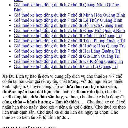
Giá thuê xe hợp đồng du lịch 7 chỗ đi Quảng Ninh Quảng
Bình
Giá thuê xe hợp đồng du lịch 7 chỗ đi Minh Hóa Quảng Bình
Giá thuê xe hợp đồng du lịch 7 chỗ đi Lệ Thủy Quảng Bình
Giá thuê xe hợp đồng du lịch 7 chỗ đi Bố Trạch Quảng Bình
Giá thuê xe hợp đồng du lịch 7 chỗ đi Đồng Hới Quảng Bình
Giá thuê xe hợp đồng du lịch 7 chỗ đi Vĩnh Linh Quảng Trị
Giá thuê xe hợp đồng du lịch 7 chỗ đi Triệu Phong Quảng Trị
Giá thuê xe hợp đồng du lịch 7 chỗ đi Hướng Hóa Quảng Trị
Giá thuê xe hợp đồng du lịch 7 chỗ đi Hải Lăng Quảng Trị
Giá thuê xe hợp đồng du lịch 7 chỗ đi Gio Linh Quảng Trị
Giá thuê xe hợp đồng du lịch 7 chỗ đi Đa KRông Quảng Trị
Giá thuê xe hợp đồng du lịch 7 chỗ đi Cam Lộ Quảng Trị
Xe Du Lịch tự hào là đơn vị cung cấp dịch vụ cho thuê xe 4-7 chỗ
có tài tại Sài Gòn giá rẻ, uy tín, chất lượng, với đội ngũ lái xe nhiều
kinh nghiệm. Chuyên cung cấp xe
đưa đón cán bộ nhân viên
,
thuê xe ngắn hạn dài hạn
, cho thuê xe đi
tour du lịch
, cho thuê
xe đi
công tác
,
đưa đón sân bay
,
xe hoa
, cho thuê xe hợp đồng đi
cúng chùa
–
hành hương
–
làm từ thiện
….. Cho thuê xe có tài xế
ngắn hạn theo ngày, theo gói 4 tiềng & gói 8 tiếng. Cho thuê xe theo
lịch trình định sẵn, Cho thuê xe đi du lịch dài ngày tự chọn. Cho
thuê xe có kèm tài xế, lộ trình tự do…