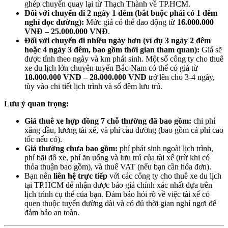
ghép chuyến quay lại từ Thạch Thành về TP.HCM.
Đối với chuyến đi 2 ngày 1 đêm (bắt buộc phải có 1 đêm
nghỉ dọc đường):
Mức giá có thể dao động từ
16.000.000
VNĐ – 25.000.000 VNĐ
.
Đối với chuyến đi nhiều ngày hơn (ví dụ 3 ngày 2 đêm
hoặc 4 ngày 3 đêm, bao gồm thời gian tham quan):
Giá sẽ
được tính theo ngày và km phát sinh. Một số công ty cho thuê
xe du lịch lớn chuyên tuyến Bắc-Nam có thể có giá từ
18.000.000 VNĐ – 28.000.000 VNĐ
trở lên cho 3-4 ngày,
tùy vào chi tiết lịch trình và số đêm lưu trú.
Lưu ý quan trọng:
Giá thuê xe hợp đồng 7 chỗ thường đã bao gồm:
chi phí
xăng dầu, lương tài xế, và phí cầu đường (bao gồm cả phí cao
tốc nếu có).
Giá thường chưa bao gồm:
phí phát sinh ngoài lịch trình,
phí bãi đỗ xe, phí ăn uống và lưu trú của tài xế (trừ khi có
thỏa thuận bao gồm), và thuế VAT (nếu bạn cần hóa đơn).
Bạn nên
liên hệ trực tiếp
với các công ty cho thuê xe du lịch
tại TP.HCM để nhận được báo giá chính xác nhất dựa trên
lịch trình cụ thể của bạn. Đảm bảo hỏi rõ về việc tài xế có
quen thuộc tuyến đường dài và có đủ thời gian nghỉ ngơi để
đảm bảo an toàn.