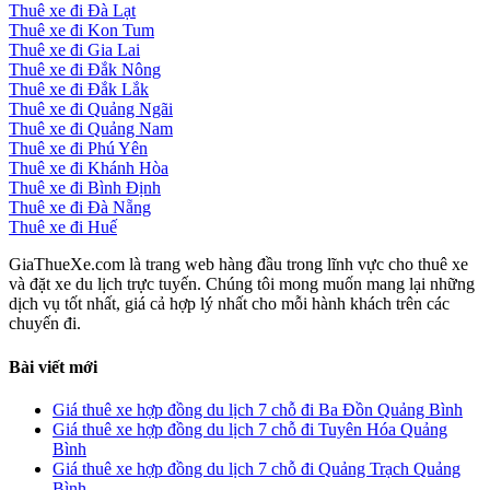
Thuê xe đi Đà Lạt
Thuê xe đi Kon Tum
Thuê xe đi Gia Lai
Thuê xe đi Đắk Nông
Thuê xe đi Đắk Lắk
Thuê xe đi Quảng Ngãi
Thuê xe đi Quảng Nam
Thuê xe đi Phú Yên
Thuê xe đi Khánh Hòa
Thuê xe đi Bình Định
Thuê xe đi Đà Nẵng
Thuê xe đi Huế
GiaThueXe.com là trang web hàng đầu trong lĩnh vực cho thuê xe
và đặt xe du lịch trực tuyến. Chúng tôi mong muốn mang lại những
dịch vụ tốt nhất, giá cả hợp lý nhất cho mỗi hành khách trên các
chuyến đi.
Bài viết mới
Giá thuê xe hợp đồng du lịch 7 chỗ đi Ba Đồn Quảng Bình
Giá thuê xe hợp đồng du lịch 7 chỗ đi Tuyên Hóa Quảng
Bình
Giá thuê xe hợp đồng du lịch 7 chỗ đi Quảng Trạch Quảng
Bình