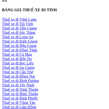
nơi.
BẢNG GIÁ THUÊ XE ĐI TỈNH
Thuê xe đi Vĩnh Long
Thuê xe đi Trà Vinh
Thuê xe đi Tiền Giang
Thuê xe đi Sóc Trăng
Thuê xe đi Long An
Thuê xe đi Kiên Giang
Thuê xe đi Hậu Giang
Thuê xe đi Đồng Tháp
Thuê xe đi Cà Mau
Thuê xe đi Bến Tre
Thuê xe đi Bạc Liêu
Thuê xe đi An Giang
Thuê xe đi Cần Thơ
Thuê xe đi Đồng Nai
Thuê xe đi Bình Dương
Thuê xe đi Tây Ninh
Thuê xe đi Ninh Thuận
Thuê xe đi Bình Thuận
Thuê xe đi Bình Phước
Thuê xe đi Vũng Tàu
Thuê xe đi Lâm Đồng