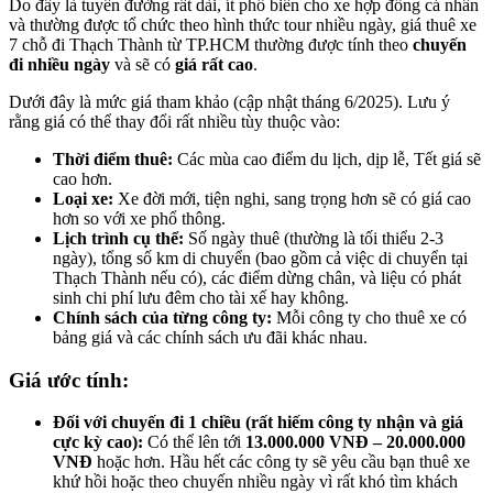
Do đây là tuyến đường rất dài, ít phổ biến cho xe hợp đồng cá nhân
và thường được tổ chức theo hình thức tour nhiều ngày, giá thuê xe
7 chỗ đi Thạch Thành từ TP.HCM thường được tính theo
chuyến
đi nhiều ngày
và sẽ có
giá rất cao
.
Dưới đây là mức giá tham khảo (cập nhật tháng 6/2025). Lưu ý
rằng giá có thể thay đổi rất nhiều tùy thuộc vào:
Thời điểm thuê:
Các mùa cao điểm du lịch, dịp lễ, Tết giá sẽ
cao hơn.
Loại xe:
Xe đời mới, tiện nghi, sang trọng hơn sẽ có giá cao
hơn so với xe phổ thông.
Lịch trình cụ thể:
Số ngày thuê (thường là tối thiểu 2-3
ngày), tổng số km di chuyển (bao gồm cả việc di chuyển tại
Thạch Thành nếu có), các điểm dừng chân, và liệu có phát
sinh chi phí lưu đêm cho tài xế hay không.
Chính sách của từng công ty:
Mỗi công ty cho thuê xe có
bảng giá và các chính sách ưu đãi khác nhau.
Giá ước tính:
Đối với chuyến đi 1 chiều (rất hiếm công ty nhận và giá
cực kỳ cao):
Có thể lên tới
13.000.000 VNĐ – 20.000.000
VNĐ
hoặc hơn. Hầu hết các công ty sẽ yêu cầu bạn thuê xe
khứ hồi hoặc theo chuyến nhiều ngày vì rất khó tìm khách