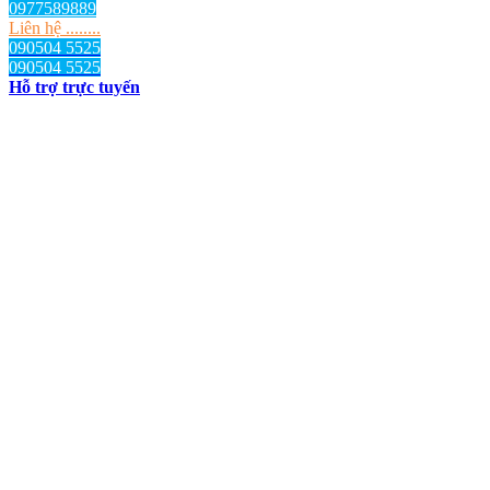
0977589889
Liên hệ ........
090504 5525
090504 5525
Hỗ trợ trực tuyến