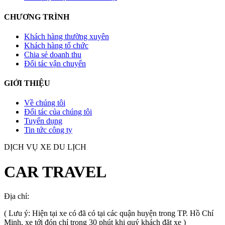
CHƯƠNG TRÌNH
Khách hàng thường xuyên
Khách hàng tổ chức
Chia sẻ doanh thu
Đối tác vận chuyển
GIỚI THIỆU
Về chúng tôi
Đối tác của chúng tôi
Tuyển dụng
Tin tức công ty
DỊCH VỤ XE DU LỊCH
CAR TRAVEL
Địa chỉ:
TP.HCM
, Việt Nam
( Lưu ý: Hiện tại xe có đã có tại các quận huyện trong TP. Hồ Chí
Minh, xe tới đón chỉ trong 30 phút khi quý khách đặt xe )