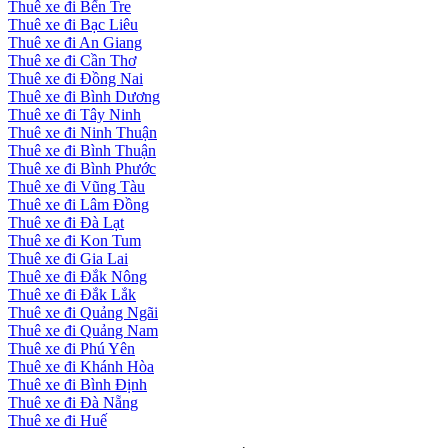
Thuê xe đi Bến Tre
Thuê xe đi Bạc Liêu
Thuê xe đi An Giang
Thuê xe đi Cần Thơ
Thuê xe đi Đồng Nai
Thuê xe đi Bình Dương
Thuê xe đi Tây Ninh
Thuê xe đi Ninh Thuận
Thuê xe đi Bình Thuận
Thuê xe đi Bình Phước
Thuê xe đi Vũng Tàu
Thuê xe đi Lâm Đồng
Thuê xe đi Đà Lạt
Thuê xe đi Kon Tum
Thuê xe đi Gia Lai
Thuê xe đi Đắk Nông
Thuê xe đi Đắk Lắk
Thuê xe đi Quảng Ngãi
Thuê xe đi Quảng Nam
Thuê xe đi Phú Yên
Thuê xe đi Khánh Hòa
Thuê xe đi Bình Định
Thuê xe đi Đà Nẵng
Thuê xe đi Huế