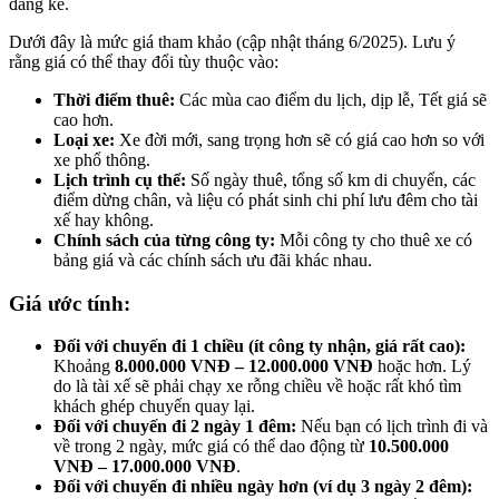
đáng kể.
Dưới đây là mức giá tham khảo (cập nhật tháng 6/2025). Lưu ý
rằng giá có thể thay đổi tùy thuộc vào:
Thời điểm thuê:
Các mùa cao điểm du lịch, dịp lễ, Tết giá sẽ
cao hơn.
Loại xe:
Xe đời mới, sang trọng hơn sẽ có giá cao hơn so với
xe phổ thông.
Lịch trình cụ thể:
Số ngày thuê, tổng số km di chuyển, các
điểm dừng chân, và liệu có phát sinh chi phí lưu đêm cho tài
xế hay không.
Chính sách của từng công ty:
Mỗi công ty cho thuê xe có
bảng giá và các chính sách ưu đãi khác nhau.
Giá ước tính:
Đối với chuyến đi 1 chiều (ít công ty nhận, giá rất cao):
Khoảng
8.000.000 VNĐ – 12.000.000 VNĐ
hoặc hơn. Lý
do là tài xế sẽ phải chạy xe rỗng chiều về hoặc rất khó tìm
khách ghép chuyến quay lại.
Đối với chuyến đi 2 ngày 1 đêm:
Nếu bạn có lịch trình đi và
về trong 2 ngày, mức giá có thể dao động từ
10.500.000
VNĐ – 17.000.000 VNĐ
.
Đối với chuyến đi nhiều ngày hơn (ví dụ 3 ngày 2 đêm):