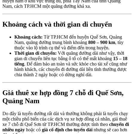
huyện nằm ở khu vực trung du, phía Tây Nam của tỉnh Quảng
Nam, cách TP.HCM một quãng đường khá xa.
Khoảng cách và thời gian di chuyển
Khoảng cách:
Từ TP.HCM đến huyện Quế Sơn, Quảng
Nam, quãng đường trung bình khoảng
800 – 900 km
, tùy
thuộc vào lộ trình cụ thể và điểm đến trong huyện.
Thời gian di chuyển:
Với quãng đường dài như vậy, thời
gian di chuyển liên tục bằng ô tô có thể mất khoảng
15 – 18
tiếng
. Để đảm bảo an toàn và sức khỏe cho tài xế cũng như
hành khách, các chuyến đi đường dài liên tỉnh thường được
chia thành 2 ngày hoặc có dừng nghỉ dài.
Giá thuê xe hợp đồng 7 chỗ đi Quế Sơn,
Quảng Nam
Do đây là tuyến đường rất dài và thường không phải là tuyến chạy
một chiều phổ biến của các dịch vụ xe hợp đồng cá nhân, giá thuê
xe 7 chỗ đi Quế Sơn từ TP.HCM thường được tính theo
chuyến đi
nhiều ngày
hoặc có
giá cố định cho tuyến dài
nhưng sẽ cao hơn