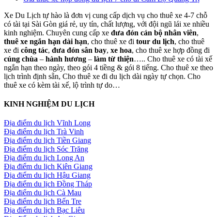
Xe Du Lịch tự hào là đơn vị cung cấp dịch vụ cho thuê xe 4-7 chỗ
có tài tại Sài Gòn giá rẻ, uy tín, chất lượng, với đội ngũ lái xe nhiều
kinh nghiệm. Chuyên cung cấp xe
đưa đón cán bộ nhân viên
,
thuê xe ngắn hạn dài hạn
, cho thuê xe đi
tour du lịch
, cho thuê
xe đi
công tác
,
đưa đón sân bay
,
xe hoa
, cho thuê xe hợp đồng đi
cúng chùa
–
hành hương
–
làm từ thiện
….. Cho thuê xe có tài xế
ngắn hạn theo ngày, theo gói 4 tiềng & gói 8 tiếng. Cho thuê xe theo
lịch trình định sẵn, Cho thuê xe đi du lịch dài ngày tự chọn. Cho
thuê xe có kèm tài xế, lộ trình tự do…
KINH NGHIỆM DU LỊCH
Địa điểm du lịch Vĩnh Long
Địa điểm du lịch Trà Vinh
Địa điểm du lịch Tiền Giang
Địa điểm du lịch Sóc Trăng
Địa điểm du lịch Long An
Địa điểm du lịch Kiên Giang
Địa điểm du lịch Hậu Giang
Địa điểm du lịch Đồng Tháp
Địa điểm du lịch Cà Mau
Địa điểm du lịch Bến Tre
Địa điểm du lịch Bạc Liêu