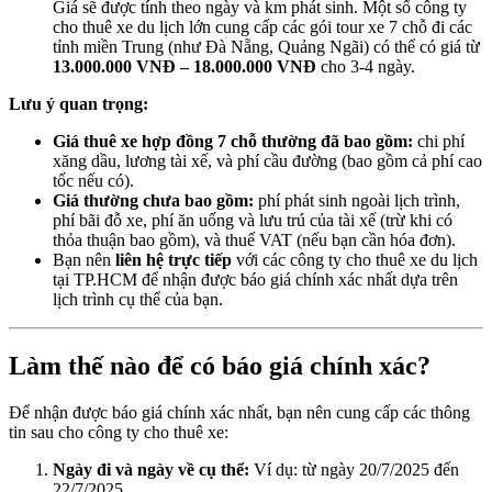
Giá sẽ được tính theo ngày và km phát sinh. Một số công ty
cho thuê xe du lịch lớn cung cấp các gói tour xe 7 chỗ đi các
tỉnh miền Trung (như Đà Nẵng, Quảng Ngãi) có thể có giá từ
13.000.000 VNĐ – 18.000.000 VNĐ
cho 3-4 ngày.
Lưu ý quan trọng:
Giá thuê xe hợp đồng 7 chỗ thường đã bao gồm:
chi phí
xăng dầu, lương tài xế, và phí cầu đường (bao gồm cả phí cao
tốc nếu có).
Giá thường chưa bao gồm:
phí phát sinh ngoài lịch trình,
phí bãi đỗ xe, phí ăn uống và lưu trú của tài xế (trừ khi có
thỏa thuận bao gồm), và thuế VAT (nếu bạn cần hóa đơn).
Bạn nên
liên hệ trực tiếp
với các công ty cho thuê xe du lịch
tại TP.HCM để nhận được báo giá chính xác nhất dựa trên
lịch trình cụ thể của bạn.
Làm thế nào để có báo giá chính xác?
Để nhận được báo giá chính xác nhất, bạn nên cung cấp các thông
tin sau cho công ty cho thuê xe:
Ngày đi và ngày về cụ thể:
Ví dụ: từ ngày 20/7/2025 đến
22/7/2025.