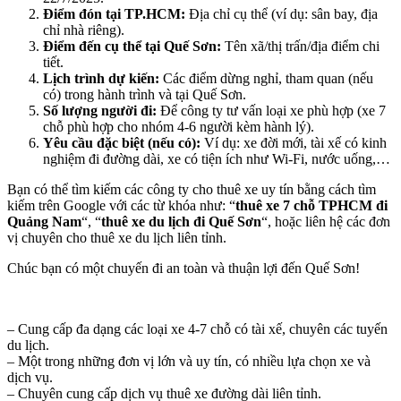
Điểm đón tại TP.HCM:
Địa chỉ cụ thể (ví dụ: sân bay, địa
chỉ nhà riêng).
Điểm đến cụ thể tại Quế Sơn:
Tên xã/thị trấn/địa điểm chi
tiết.
Lịch trình dự kiến:
Các điểm dừng nghỉ, tham quan (nếu
có) trong hành trình và tại Quế Sơn.
Số lượng người đi:
Để công ty tư vấn loại xe phù hợp (xe 7
chỗ phù hợp cho nhóm 4-6 người kèm hành lý).
Yêu cầu đặc biệt (nếu có):
Ví dụ: xe đời mới, tài xế có kinh
nghiệm đi đường dài, xe có tiện ích như Wi-Fi, nước uống,…
Bạn có thể tìm kiếm các công ty cho thuê xe uy tín bằng cách tìm
kiếm trên Google với các từ khóa như: “
thuê xe 7 chỗ TPHCM đi
Quảng Nam
“, “
thuê xe du lịch đi Quế Sơn
“, hoặc liên hệ các đơn
vị chuyên cho thuê xe du lịch liên tỉnh.
Chúc bạn có một chuyến đi an toàn và thuận lợi đến Quế Sơn!
– Cung cấp đa dạng các loại xe 4-7 chỗ có tài xế, chuyên các tuyến
du lịch.
– Một trong những đơn vị lớn và uy tín, có nhiều lựa chọn xe và
dịch vụ.
– Chuyên cung cấp dịch vụ thuê xe đường dài liên tỉnh.