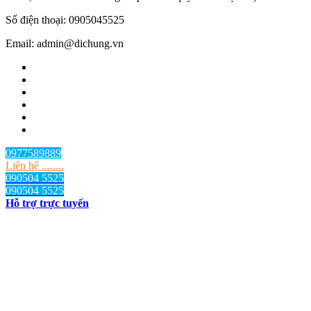
Số điện thoại: 0905045525
Email: admin@dichung.vn
0977589889
Liên hệ ........
090504 5525
090504 5525
Hỗ trợ trực tuyến