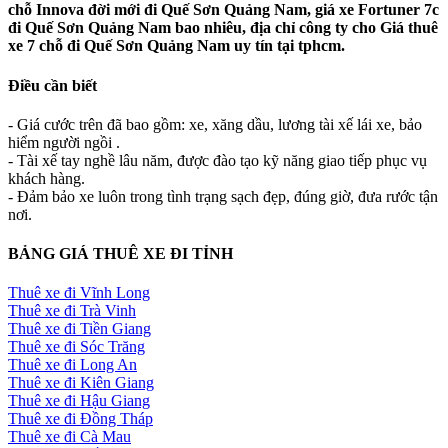
chỗ Innova đời mới đi Quế Sơn Quảng Nam, giá xe Fortuner 7c
đi Quế Sơn Quảng Nam bao nhiêu, địa chỉ công ty cho Giá thuê
xe 7 chỗ đi Quế Sơn Quảng Nam uy tín tại tphcm.
Điều cần biết
- Giá cước trên đã bao gồm: xe, xăng dầu, lương tài xế lái xe, bảo
hiểm người ngồi .
- Tài xế tay nghề lâu năm, được đào tạo kỹ năng giao tiếp phục vụ
khách hàng.
- Đảm bảo xe luôn trong tình trạng sạch đẹp, đúng giờ, đưa rước tận
nơi.
BẢNG GIÁ THUÊ XE ĐI TỈNH
Thuê xe đi Vĩnh Long
Thuê xe đi Trà Vinh
Thuê xe đi Tiền Giang
Thuê xe đi Sóc Trăng
Thuê xe đi Long An
Thuê xe đi Kiên Giang
Thuê xe đi Hậu Giang
Thuê xe đi Đồng Tháp
Thuê xe đi Cà Mau