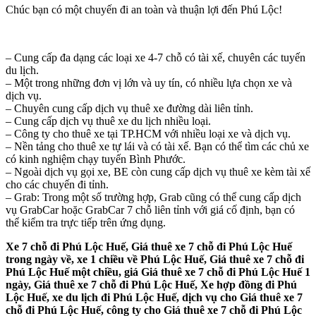
Chúc bạn có một chuyến đi an toàn và thuận lợi đến Phú Lộc!
– Cung cấp đa dạng các loại xe 4-7 chỗ có tài xế, chuyên các tuyến
du lịch.
– Một trong những đơn vị lớn và uy tín, có nhiều lựa chọn xe và
dịch vụ.
– Chuyên cung cấp dịch vụ thuê xe đường dài liên tỉnh.
– Cung cấp dịch vụ thuê xe du lịch nhiều loại.
– Công ty cho thuê xe tại TP.HCM với nhiều loại xe và dịch vụ.
– Nền tảng cho thuê xe tự lái và có tài xế. Bạn có thể tìm các chủ xe
có kinh nghiệm chạy tuyến Bình Phước.
– Ngoài dịch vụ gọi xe, BE còn cung cấp dịch vụ thuê xe kèm tài xế
cho các chuyến đi tỉnh.
– Grab: Trong một số trường hợp, Grab cũng có thể cung cấp dịch
vụ GrabCar hoặc GrabCar 7 chỗ liên tỉnh với giá cố định, bạn có
thể kiểm tra trực tiếp trên ứng dụng.
Xe 7 chỗ đi Phú Lộc Huế, Giá thuê xe 7 chỗ đi Phú Lộc Huế
trong ngày về, xe 1 chiều về Phú Lộc Huế, Giá thuê xe 7 chỗ đi
Phú Lộc Huế một chiều, giá Giá thuê xe 7 chỗ đi Phú Lộc Huế 1
ngày, Giá thuê xe 7 chỗ đi Phú Lộc Huế, Xe hợp đồng đi Phú
Lộc Huế, xe du lịch đi Phú Lộc Huế, dịch vụ cho Giá thuê xe 7
chỗ đi Phú Lộc Huế, công ty cho Giá thuê xe 7 chỗ đi Phú Lộc