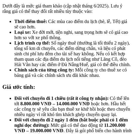
Dưới đây là mức giá tham khảo (cập nhật tháng 6/2025). Lưu ý
rằng giá có thể thay đổi rất nhiều tùy thuộc vào:
Thời điểm thuê:
Các mùa cao điểm du lịch (hè, lễ, Tết) giá
sẽ cao hơn.
Loại xe:
Xe đời mới, tiện nghi, sang trọng hơn sẽ có giá cao
hơn so với xe phổ thông.
Lịch trình cụ thể:
Số ngày thuê (thường là tối thiểu 2 ngày),
tổng số km di chuyển, các điểm dừng chân, và liệu có phát
sinh chi phí lưu đêm cho tài xế hay không. Nếu có kết hợp
tham quan các địa điểm du lịch nổi tiếng như Lăng Cô, đèo
Hải Vân hay các điểm ở Đà Nẵng/Huế, giá có thể điều chỉnh.
Chính sách của từng công ty:
Mỗi công ty cho thuê xe có
bảng giá và các chính sách ưu đãi khác nhau.
Giá ước tính:
Đối với chuyến đi 1 chiều (rất ít công ty nhận):
Có thể lên
tới
8.800.000 VNĐ – 14.000.000 VNĐ
hoặc hơn. Hầu hết
các công ty sẽ yêu cầu bạn thuê xe khứ hồi hoặc theo chuyến
nhiều ngày vì rất khó tìm khách ghép chuyến quay lại.
Đối với chuyến đi 2 ngày 1 đêm (bắt buộc phải có 1 đêm
nghỉ dọc đường):
Mức giá có thể dao động từ
11.200.000
VNĐ – 19.000.000 VNĐ
. Đây là gói phổ biến cho hành trình