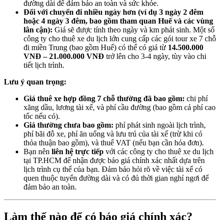
đường dài để đảm bảo an toàn và sức khỏe.
Đối với chuyến đi nhiều ngày hơn (ví dụ 3 ngày 2 đêm
hoặc 4 ngày 3 đêm, bao gồm tham quan Huế và các vùng
lân cận):
Giá sẽ được tính theo ngày và km phát sinh. Một số
công ty cho thuê xe du lịch lớn cung cấp các gói tour xe 7 chỗ
đi miền Trung (bao gồm Huế) có thể có giá từ
14.500.000
VNĐ – 21.000.000 VNĐ
trở lên cho 3-4 ngày, tùy vào chi
tiết lịch trình.
Lưu ý quan trọng:
Giá thuê xe hợp đồng 7 chỗ thường đã bao gồm:
chi phí
xăng dầu, lương tài xế, và phí cầu đường (bao gồm cả phí cao
tốc nếu có).
Giá thường chưa bao gồm:
phí phát sinh ngoài lịch trình,
phí bãi đỗ xe, phí ăn uống và lưu trú của tài xế (trừ khi có
thỏa thuận bao gồm), và thuế VAT (nếu bạn cần hóa đơn).
Bạn nên
liên hệ trực tiếp
với các công ty cho thuê xe du lịch
tại TP.HCM để nhận được báo giá chính xác nhất dựa trên
lịch trình cụ thể của bạn. Đảm bảo hỏi rõ về việc tài xế có
quen thuộc tuyến đường dài và có đủ thời gian nghỉ ngơi để
đảm bảo an toàn.
Làm thế nào để có báo giá chính xác?