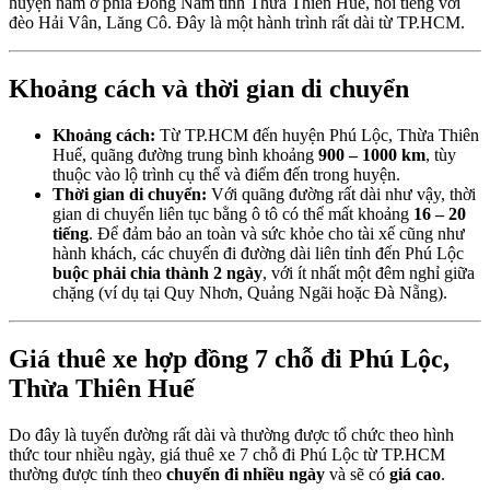
huyện nằm ở phía Đông Nam tỉnh Thừa Thiên Huế, nổi tiếng với
đèo Hải Vân, Lăng Cô. Đây là một hành trình rất dài từ TP.HCM.
Khoảng cách và thời gian di chuyển
Khoảng cách:
Từ TP.HCM đến huyện Phú Lộc, Thừa Thiên
Huế, quãng đường trung bình khoảng
900 – 1000 km
, tùy
thuộc vào lộ trình cụ thể và điểm đến trong huyện.
Thời gian di chuyển:
Với quãng đường rất dài như vậy, thời
gian di chuyển liên tục bằng ô tô có thể mất khoảng
16 – 20
tiếng
. Để đảm bảo an toàn và sức khỏe cho tài xế cũng như
hành khách, các chuyến đi đường dài liên tỉnh đến Phú Lộc
buộc phải chia thành 2 ngày
, với ít nhất một đêm nghỉ giữa
chặng (ví dụ tại Quy Nhơn, Quảng Ngãi hoặc Đà Nẵng).
Giá thuê xe hợp đồng 7 chỗ đi Phú Lộc,
Thừa Thiên Huế
Do đây là tuyến đường rất dài và thường được tổ chức theo hình
thức tour nhiều ngày, giá thuê xe 7 chỗ đi Phú Lộc từ TP.HCM
thường được tính theo
chuyến đi nhiều ngày
và sẽ có
giá cao
.