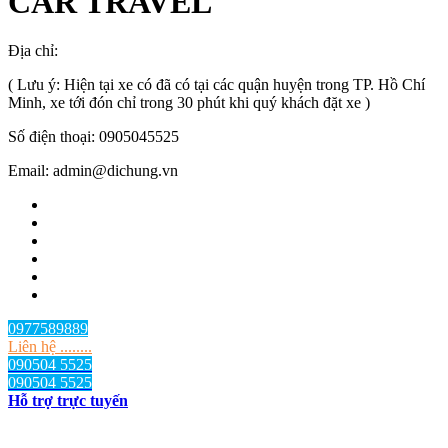
CAR TRAVEL
Địa chỉ:
TP.HCM
, Việt Nam
( Lưu ý: Hiện tại xe có đã có tại các quận huyện trong TP. Hồ Chí
Minh, xe tới đón chỉ trong 30 phút khi quý khách đặt xe )
Số điện thoại: 0905045525
Email: admin@dichung.vn
0977589889
Liên hệ ........
090504 5525
090504 5525
Hỗ trợ trực tuyến