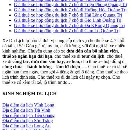
Giá thuê xe hợp đồng du lịch 7 chỗ đi Triệu Phong Quảng Trị
Giá thuê xe hợp đồng du lịch 7 chỗ đi Hướng Hóa Quảng Trị
Giá thuê xe hợp đồng du lịch 7 chỗ đi Hải Lăng Quảng Trị
Giá thuê xe hợp đồng du lịch 7 chỗ đi Gio Linh Quảng Trị
Giá thuê xe hợp đồng du lịch 7 chỗ đi Đa KRông Quảng Trị
Giá thuê xe hợp đồng du lịch 7 chỗ đi Cam Lộ Quảng Trị
Xe Du Lịch tự hào là đơn vị cung cấp dịch vụ cho thuê xe 4-7 chỗ
có tài tại Sài Gòn giá rẻ, uy tín, chất lượng, với đội ngũ lái xe nhiều
kinh nghiệm. Chuyên cung cấp xe
đưa đón cán bộ nhân viên
,
thuê xe ngắn hạn dài hạn
, cho thuê xe đi
tour du lịch
, cho thuê
xe đi
công tác
,
đưa đón sân bay
,
xe hoa
, cho thuê xe hợp đồng đi
cúng chùa
–
hành hương
–
làm từ thiện
….. Cho thuê xe có tài xế
ngắn hạn theo ngày, theo gói 4 tiềng & gói 8 tiếng. Cho thuê xe theo
lịch trình định sẵn, Cho thuê xe đi du lịch dài ngày tự chọn. Cho
thuê xe có kèm tài xế, lộ trình tự do…
KINH NGHIỆM DU LỊCH
Địa điểm du lịch Vĩnh Long
Địa điểm du lịch Trà Vinh
Địa điểm du lịch Tiền Giang
Địa điểm du lịch Sóc Trăng
Địa điểm du lịch Long An