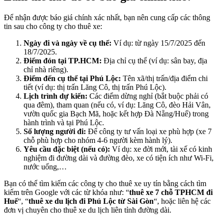
Để nhận được báo giá chính xác nhất, bạn nên cung cấp các thông
tin sau cho công ty cho thuê xe:
Ngày đi và ngày về cụ thể:
Ví dụ: từ ngày 15/7/2025 đến
18/7/2025.
Điểm đón tại TP.HCM:
Địa chỉ cụ thể (ví dụ: sân bay, địa
chỉ nhà riêng).
Điểm đến cụ thể tại Phú Lộc:
Tên xã/thị trấn/địa điểm chi
tiết (ví dụ: thị trấn Lăng Cô, thị trấn Phú Lộc).
Lịch trình dự kiến:
Các điểm dừng nghỉ (bắt buộc phải có
qua đêm), tham quan (nếu có, ví dụ: Lăng Cô, đèo Hải Vân,
vườn quốc gia Bạch Mã, hoặc kết hợp Đà Nẵng/Huế) trong
hành trình và tại Phú Lộc.
Số lượng người đi:
Để công ty tư vấn loại xe phù hợp (xe 7
chỗ phù hợp cho nhóm 4-6 người kèm hành lý).
Yêu cầu đặc biệt (nếu có):
Ví dụ: xe đời mới, tài xế có kinh
nghiệm đi đường dài và đường đèo, xe có tiện ích như Wi-Fi,
nước uống,…
Bạn có thể tìm kiếm các công ty cho thuê xe uy tín bằng cách tìm
kiếm trên Google với các từ khóa như: “
thuê xe 7 chỗ TPHCM đi
Huế
“, “
thuê xe du lịch đi Phú Lộc từ Sài Gòn
“, hoặc liên hệ các
đơn vị chuyên cho thuê xe du lịch liên tỉnh đường dài.