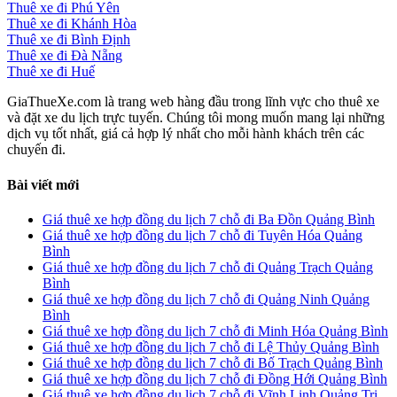
Thuê xe đi Phú Yên
Thuê xe đi Khánh Hòa
Thuê xe đi Bình Định
Thuê xe đi Đà Nẵng
Thuê xe đi Huế
GiaThueXe.com là trang web hàng đầu trong lĩnh vực cho thuê xe
và đặt xe du lịch trực tuyến. Chúng tôi mong muốn mang lại những
dịch vụ tốt nhất, giá cả hợp lý nhất cho mỗi hành khách trên các
chuyến đi.
Bài viết mới
Giá thuê xe hợp đồng du lịch 7 chỗ đi Ba Đồn Quảng Bình
Giá thuê xe hợp đồng du lịch 7 chỗ đi Tuyên Hóa Quảng
Bình
Giá thuê xe hợp đồng du lịch 7 chỗ đi Quảng Trạch Quảng
Bình
Giá thuê xe hợp đồng du lịch 7 chỗ đi Quảng Ninh Quảng
Bình
Giá thuê xe hợp đồng du lịch 7 chỗ đi Minh Hóa Quảng Bình
Giá thuê xe hợp đồng du lịch 7 chỗ đi Lệ Thủy Quảng Bình
Giá thuê xe hợp đồng du lịch 7 chỗ đi Bố Trạch Quảng Bình
Giá thuê xe hợp đồng du lịch 7 chỗ đi Đồng Hới Quảng Bình
Giá thuê xe hợp đồng du lịch 7 chỗ đi Vĩnh Linh Quảng Trị