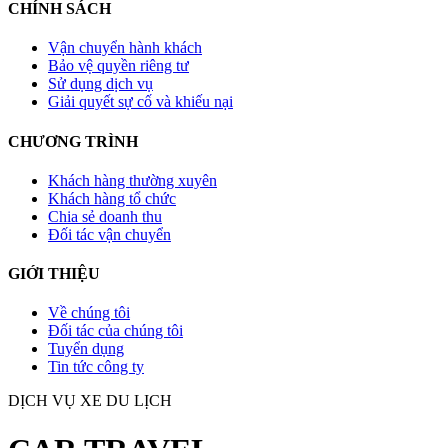
CHÍNH SÁCH
Vận chuyển hành khách
Bảo vệ quyền riêng tư
Sử dụng dịch vụ
Giải quyết sự cố và khiếu nại
CHƯƠNG TRÌNH
Khách hàng thường xuyên
Khách hàng tổ chức
Chia sẻ doanh thu
Đối tác vận chuyển
GIỚI THIỆU
Về chúng tôi
Đối tác của chúng tôi
Tuyển dụng
Tin tức công ty
DỊCH VỤ XE DU LỊCH