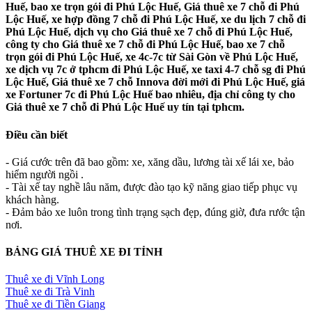
Huế, bao xe trọn gói đi Phú Lộc Huế, Giá thuê xe 7 chỗ đi Phú
Lộc Huế, xe hợp đồng 7 chỗ đi Phú Lộc Huế, xe du lịch 7 chỗ đi
Phú Lộc Huế, dịch vụ cho Giá thuê xe 7 chỗ đi Phú Lộc Huế,
công ty cho Giá thuê xe 7 chỗ đi Phú Lộc Huế, bao xe 7 chỗ
trọn gói đi Phú Lộc Huế, xe 4c-7c từ Sài Gòn về Phú Lộc Huế,
xe dịch vụ 7c ở tphcm đi Phú Lộc Huế, xe taxi 4-7 chỗ sg đi Phú
Lộc Huế, Giá thuê xe 7 chỗ Innova đời mới đi Phú Lộc Huế, giá
xe Fortuner 7c đi Phú Lộc Huế bao nhiêu, địa chỉ công ty cho
Giá thuê xe 7 chỗ đi Phú Lộc Huế uy tín tại tphcm.
Điều cần biết
- Giá cước trên đã bao gồm: xe, xăng dầu, lương tài xế lái xe, bảo
hiểm người ngồi .
- Tài xế tay nghề lâu năm, được đào tạo kỹ năng giao tiếp phục vụ
khách hàng.
- Đảm bảo xe luôn trong tình trạng sạch đẹp, đúng giờ, đưa rước tận
nơi.
BẢNG GIÁ THUÊ XE ĐI TỈNH
Thuê xe đi Vĩnh Long
Thuê xe đi Trà Vinh
Thuê xe đi Tiền Giang