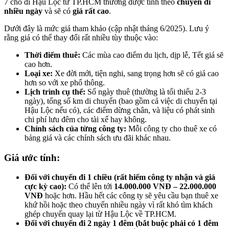
7 chỗ đi Hậu Lộc từ TP.HCM thường được tính theo
chuyến đi
nhiều ngày
và sẽ có
giá rất cao
.
Dưới đây là mức giá tham khảo (cập nhật tháng 6/2025). Lưu ý
rằng giá có thể thay đổi rất nhiều tùy thuộc vào:
Thời điểm thuê:
Các mùa cao điểm du lịch, dịp lễ, Tết giá sẽ
cao hơn.
Loại xe:
Xe đời mới, tiện nghi, sang trọng hơn sẽ có giá cao
hơn so với xe phổ thông.
Lịch trình cụ thể:
Số ngày thuê (thường là tối thiểu 2-3
ngày), tổng số km di chuyển (bao gồm cả việc di chuyển tại
Hậu Lộc nếu có), các điểm dừng chân, và liệu có phát sinh
chi phí lưu đêm cho tài xế hay không.
Chính sách của từng công ty:
Mỗi công ty cho thuê xe có
bảng giá và các chính sách ưu đãi khác nhau.
Giá ước tính:
Đối với chuyến đi 1 chiều (rất hiếm công ty nhận và giá
cực kỳ cao):
Có thể lên tới
14.000.000 VNĐ – 22.000.000
VNĐ
hoặc hơn. Hầu hết các công ty sẽ yêu cầu bạn thuê xe
khứ hồi hoặc theo chuyến nhiều ngày vì rất khó tìm khách
ghép chuyến quay lại từ Hậu Lộc về TP.HCM.
Đối với chuyến đi 2 ngày 1 đêm (bắt buộc phải có 1 đêm