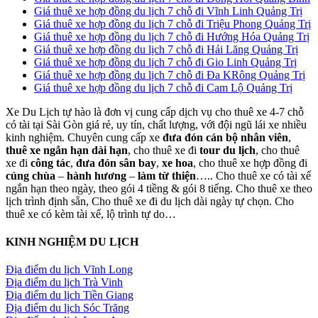
Giá thuê xe hợp đồng du lịch 7 chỗ đi Vĩnh Linh Quảng Trị
Giá thuê xe hợp đồng du lịch 7 chỗ đi Triệu Phong Quảng Trị
Giá thuê xe hợp đồng du lịch 7 chỗ đi Hướng Hóa Quảng Trị
Giá thuê xe hợp đồng du lịch 7 chỗ đi Hải Lăng Quảng Trị
Giá thuê xe hợp đồng du lịch 7 chỗ đi Gio Linh Quảng Trị
Giá thuê xe hợp đồng du lịch 7 chỗ đi Đa KRông Quảng Trị
Giá thuê xe hợp đồng du lịch 7 chỗ đi Cam Lộ Quảng Trị
Xe Du Lịch tự hào là đơn vị cung cấp dịch vụ cho thuê xe 4-7 chỗ
có tài tại Sài Gòn giá rẻ, uy tín, chất lượng, với đội ngũ lái xe nhiều
kinh nghiệm. Chuyên cung cấp xe
đưa đón cán bộ nhân viên
,
thuê xe ngắn hạn dài hạn
, cho thuê xe đi
tour du lịch
, cho thuê
xe đi
công tác
,
đưa đón sân bay
,
xe hoa
, cho thuê xe hợp đồng đi
cúng chùa
–
hành hương
–
làm từ thiện
….. Cho thuê xe có tài xế
ngắn hạn theo ngày, theo gói 4 tiềng & gói 8 tiếng. Cho thuê xe theo
lịch trình định sẵn, Cho thuê xe đi du lịch dài ngày tự chọn. Cho
thuê xe có kèm tài xế, lộ trình tự do…
KINH NGHIỆM DU LỊCH
Địa điểm du lịch Vĩnh Long
Địa điểm du lịch Trà Vinh
Địa điểm du lịch Tiền Giang
Địa điểm du lịch Sóc Trăng