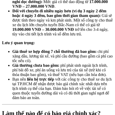
nghỉ dọc đường):
Mức giá có thể dao động từ
17.000.000
VNĐ – 27.000.000 VNĐ
.
Đối với chuyến đi nhiều ngày hơn (ví dụ 3 ngày 2 đêm
hoặc 4 ngày 3 đêm, bao gồm thời gian tham quan):
Giá sẽ
được tính theo ngày và km phát sinh. Một số công ty cho thuê
xe du lịch lớn chuyên tuyến Bắc-Nam có thể có giá từ
19.000.000 VNĐ – 30.000.000 VNĐ
trở lên cho 3-4 ngày,
tùy vào chi tiết lịch trình và số đêm lưu trú.
Lưu ý quan trọng:
Giá thuê xe hợp đồng 7 chỗ thường đã bao gồm:
chi phí
xăng dầu, lương tài xế, và phí cầu đường (bao gồm cả phí cao
tốc nếu có).
Giá thường chưa bao gồm:
phí phát sinh ngoài lịch trình,
phí bãi đỗ xe, phí ăn uống và lưu trú của tài xế (trừ khi có
thỏa thuận bao gồm), và thuế VAT (nếu bạn cần hóa đơn).
Bạn nên
liên hệ trực tiếp
với các công ty cho thuê xe du lịch
tại TP.HCM để nhận được báo giá chính xác nhất dựa trên
lịch trình cụ thể của bạn. Đảm bảo hỏi rõ về việc tài xế có
quen thuộc tuyến đường dài và có đủ thời gian nghỉ ngơi để
đảm bảo an toàn.
Làm thế nào để có báo giá chính xác?