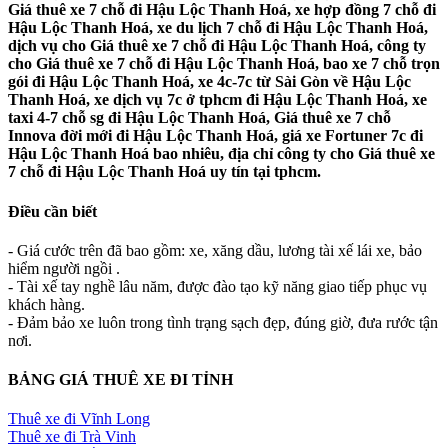
Giá thuê xe 7 chỗ đi Hậu Lộc Thanh Hoá, xe hợp đồng 7 chỗ đi
Hậu Lộc Thanh Hoá, xe du lịch 7 chỗ đi Hậu Lộc Thanh Hoá,
dịch vụ cho Giá thuê xe 7 chỗ đi Hậu Lộc Thanh Hoá, công ty
cho Giá thuê xe 7 chỗ đi Hậu Lộc Thanh Hoá, bao xe 7 chỗ trọn
gói đi Hậu Lộc Thanh Hoá, xe 4c-7c từ Sài Gòn về Hậu Lộc
Thanh Hoá, xe dịch vụ 7c ở tphcm đi Hậu Lộc Thanh Hoá, xe
taxi 4-7 chỗ sg đi Hậu Lộc Thanh Hoá, Giá thuê xe 7 chỗ
Innova đời mới đi Hậu Lộc Thanh Hoá, giá xe Fortuner 7c đi
Hậu Lộc Thanh Hoá bao nhiêu, địa chỉ công ty cho Giá thuê xe
7 chỗ đi Hậu Lộc Thanh Hoá uy tín tại tphcm.
Điều cần biết
- Giá cước trên đã bao gồm: xe, xăng dầu, lương tài xế lái xe, bảo
hiểm người ngồi .
- Tài xế tay nghề lâu năm, được đào tạo kỹ năng giao tiếp phục vụ
khách hàng.
- Đảm bảo xe luôn trong tình trạng sạch đẹp, đúng giờ, đưa rước tận
nơi.
BẢNG GIÁ THUÊ XE ĐI TỈNH
Thuê xe đi Vĩnh Long
Thuê xe đi Trà Vinh