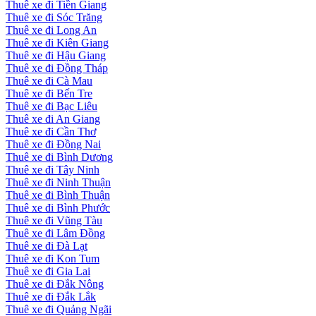
Thuê xe đi Tiền Giang
Thuê xe đi Sóc Trăng
Thuê xe đi Long An
Thuê xe đi Kiên Giang
Thuê xe đi Hậu Giang
Thuê xe đi Đồng Tháp
Thuê xe đi Cà Mau
Thuê xe đi Bến Tre
Thuê xe đi Bạc Liêu
Thuê xe đi An Giang
Thuê xe đi Cần Thơ
Thuê xe đi Đồng Nai
Thuê xe đi Bình Dương
Thuê xe đi Tây Ninh
Thuê xe đi Ninh Thuận
Thuê xe đi Bình Thuận
Thuê xe đi Bình Phước
Thuê xe đi Vũng Tàu
Thuê xe đi Lâm Đồng
Thuê xe đi Đà Lạt
Thuê xe đi Kon Tum
Thuê xe đi Gia Lai
Thuê xe đi Đắk Nông
Thuê xe đi Đắk Lắk
Thuê xe đi Quảng Ngãi