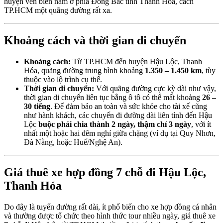
huyện ven biển nằm ở phía Đông Bắc tỉnh Thanh Hóa, cách
TP.HCM một quãng đường rất xa.
Khoảng cách và thời gian di chuyển
Khoảng cách:
Từ TP.HCM đến huyện Hậu Lộc, Thanh
Hóa, quãng đường trung bình khoảng
1.350 – 1.450 km
, tùy
thuộc vào lộ trình cụ thể.
Thời gian di chuyển:
Với quãng đường cực kỳ dài như vậy,
thời gian di chuyển liên tục bằng ô tô có thể mất khoảng
26 –
30 tiếng
. Để đảm bảo an toàn và sức khỏe cho tài xế cũng
như hành khách, các chuyến đi đường dài liên tỉnh đến Hậu
Lộc
buộc phải chia thành 2 ngày, thậm chí 3 ngày
, với ít
nhất một hoặc hai đêm nghỉ giữa chặng (ví dụ tại Quy Nhơn,
Đà Nẵng, hoặc Huế/Nghệ An).
Giá thuê xe hợp đồng 7 chỗ đi Hậu Lộc,
Thanh Hóa
Do đây là tuyến đường rất dài, ít phổ biến cho xe hợp đồng cá nhân
và thường được tổ chức theo hình thức tour nhiều ngày, giá thuê xe