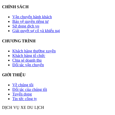
CHÍNH SÁCH
Vận chuyển hành khách
Bảo vệ quyền riêng tư
Sử dụng dịch vụ
Giải quyết sự cố và khiếu nại
CHƯƠNG TRÌNH
Khách hàng thường xuyên
Khách hàng tổ chức
Chia sẻ doanh thu
Đối tác vận chuyển
GIỚI THIỆU
Về chúng tôi
Đối tác của chúng tôi
Tuyển dụng
Tin tức công ty
DỊCH VỤ XE DU LỊCH