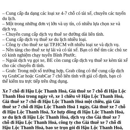
– Cung cấp đa dạng các loại xe 4-7 chỗ có tài xế, chuyên các tuyến
du lịch.
– Một trong những đơn vị lớn và uy tín, có nhiều lựa chọn xe và
dịch vụ.
– Chuyên cung cấp dịch vụ thuê xe đường dài liên tỉnh.
– Cung cấp dịch vụ thuê xe du lịch nhiều loại.
– Công ty cho thuê xe tại TP.HCM với nhiều loại xe và dịch vụ.
– Nền tảng cho thuê xe tự lái và có tài xế. Bạn có thể tìm các chủ xe
có kinh nghiệm chạy tuyến Bình Phước.
– Ngoài dịch vụ gọi xe, BE còn cung cấp dịch vụ thuê xe kèm tài xế
cho các chuyến đi tỉnh.
– Grab: Trong một số trường hợp, Grab cũng có thể cung cấp dịch
vụ GrabCar hoặc GrabCar 7 chỗ liên tỉnh với giá cố định, bạn có
thể kiểm tra trực tiếp trên ứng dụng.
Xe 7 chỗ đi Hậu Lộc Thanh Hoá, Giá thuê xe 7 chỗ đi Hậu Lộc
Thanh Hoá trong ngày về, xe 1 chiều về Hậu Lộc Thanh Hoá,
Giá thuê xe 7 chỗ đi Hậu Lộc Thanh Hoá một chiều, giá Giá
thuê xe 7 chỗ đi Hậu Lộc Thanh Hoá 1 ngày, Giá thuê xe 7 chỗ
đi Hậu Lộc Thanh Hoá, Xe hợp đồng đi Hậu Lộc Thanh Hoá,
xe du lịch đi Hậu Lộc Thanh Hoá, dịch vụ cho Giá thuê xe 7
chỗ đi Hậu Lộc Thanh Hoá, công ty cho Giá thuê xe 7 chỗ đi
Hậu Lộc Thanh Hoá, bao xe trọn gói đi Hậu Lộc Thanh Hoá,