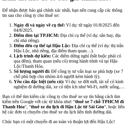
Để nhận được báo giá chính xác nhất, bạn nên cung cấp các thông
tin sau cho công ty cho thuê xe:
Ngày đi và ngày về cụ thể:
Ví dụ: từ ngày 01/8/2025 đến
04/8/2025.
Điểm đón tại TP.HCM:
Địa chỉ cụ thể (ví dụ: sân bay, địa
chỉ nhà riêng).
Điểm đến cụ thể tại Hậu Lộc:
Địa chỉ cụ thể (ví dụ: thị trấn
Hậu Lộc, nhà riêng, địa điểm tham quan…).
Lịch trình dự kiến:
Các điểm dừng nghỉ (bắt buộc phải có
qua đêm), tham quan (nếu có) trong hành trình và tại Hậu
Lộc/Thanh Hóa.
Số lượng người đi:
Để công ty tư vấn loại xe phù hợp (xe 7
chỗ phù hợp cho nhóm 4-6 người kèm hành lý).
Yêu cầu đặc biệt (nếu có):
Ví dụ: xe đời mới, tài xế có kinh
nghiệm đi đường dài, xe có tiện ích như Wi-Fi, nước uống,…
Bạn có thể tìm kiếm các công ty cho thuê xe uy tín bằng cách tìm
kiếm trên Google với các từ khóa như: “
thuê xe 7 chỗ TPHCM đi
Thanh Hóa
“, “
thuê xe du lịch đi Hậu Lộc từ Sài Gòn
“, hoặc liên
hệ các đơn vị chuyên cho thuê xe du lịch liên tỉnh đường dài.
Chúc bạn có một chuyến đi an toàn và thuận lợi đến Hậu Lộc!