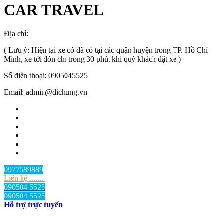
CAR TRAVEL
Địa chỉ:
TP.HCM
, Việt Nam
( Lưu ý: Hiện tại xe có đã có tại các quận huyện trong TP. Hồ Chí
Minh, xe tới đón chỉ trong 30 phút khi quý khách đặt xe )
Số điện thoại: 0905045525
Email: admin@dichung.vn
0977589889
Liên hệ ........
090504 5525
090504 5525
Hỗ trợ trực tuyến