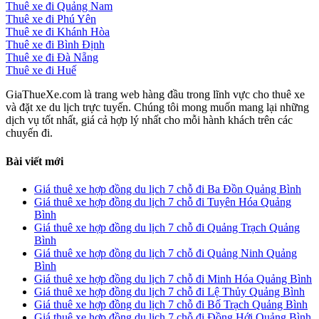
Thuê xe đi Quảng Nam
Thuê xe đi Phú Yên
Thuê xe đi Khánh Hòa
Thuê xe đi Bình Định
Thuê xe đi Đà Nẵng
Thuê xe đi Huế
GiaThueXe.com là trang web hàng đầu trong lĩnh vực cho thuê xe
và đặt xe du lịch trực tuyến. Chúng tôi mong muốn mang lại những
dịch vụ tốt nhất, giá cả hợp lý nhất cho mỗi hành khách trên các
chuyến đi.
Bài viết mới
Giá thuê xe hợp đồng du lịch 7 chỗ đi Ba Đồn Quảng Bình
Giá thuê xe hợp đồng du lịch 7 chỗ đi Tuyên Hóa Quảng
Bình
Giá thuê xe hợp đồng du lịch 7 chỗ đi Quảng Trạch Quảng
Bình
Giá thuê xe hợp đồng du lịch 7 chỗ đi Quảng Ninh Quảng
Bình
Giá thuê xe hợp đồng du lịch 7 chỗ đi Minh Hóa Quảng Bình
Giá thuê xe hợp đồng du lịch 7 chỗ đi Lệ Thủy Quảng Bình
Giá thuê xe hợp đồng du lịch 7 chỗ đi Bố Trạch Quảng Bình
Giá thuê xe hợp đồng du lịch 7 chỗ đi Đồng Hới Quảng Bình