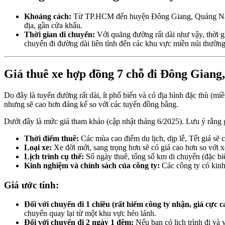
Khoảng cách:
Từ TP.HCM đến huyện Đông Giang, Quảng Na
địa, gần cửa khẩu.
Thời gian di chuyển:
Với quãng đường rất dài như vậy, thời g
chuyến đi đường dài liên tỉnh đến các khu vực miền núi thường
Giá thuê xe hợp đồng 7 chỗ đi Đông Gian
Do đây là tuyến đường rất dài, ít phổ biến và có địa hình đặc thù (
nhưng sẽ cao hơn đáng kể so với các tuyến đồng bằng.
Dưới đây là mức giá tham khảo (cập nhật tháng 6/2025). Lưu ý rằng gi
Thời điểm thuê:
Các mùa cao điểm du lịch, dịp lễ, Tết giá sẽ 
Loại xe:
Xe đời mới, sang trọng hơn sẽ có giá cao hơn so với x
Lịch trình cụ thể:
Số ngày thuê, tổng số km di chuyển (đặc biệ
Kinh nghiệm và chính sách của công ty:
Các công ty có kinh
Giá ước tính:
Đối với chuyến đi 1 chiều (rất hiếm công ty nhận, giá cực c
chuyến quay lại từ một khu vực hẻo lánh.
Đối với chuyến đi 2 ngày 1 đêm:
Nếu bạn có lịch trình đi và 