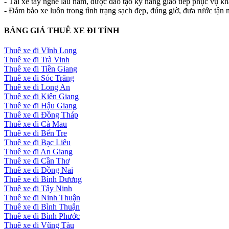
- Tài xế tay nghề lâu năm, được đào tạo kỹ năng giao tiếp phục vụ k
- Đảm bảo xe luôn trong tình trạng sạch đẹp, đúng giờ, đưa rước tận n
BẢNG GIÁ THUÊ XE ĐI TỈNH
Thuê xe đi Vĩnh Long
Thuê xe đi Trà Vinh
Thuê xe đi Tiền Giang
Thuê xe đi Sóc Trăng
Thuê xe đi Long An
Thuê xe đi Kiên Giang
Thuê xe đi Hậu Giang
Thuê xe đi Đồng Tháp
Thuê xe đi Cà Mau
Thuê xe đi Bến Tre
Thuê xe đi Bạc Liêu
Thuê xe đi An Giang
Thuê xe đi Cần Thơ
Thuê xe đi Đồng Nai
Thuê xe đi Bình Dương
Thuê xe đi Tây Ninh
Thuê xe đi Ninh Thuận
Thuê xe đi Bình Thuận
Thuê xe đi Bình Phước
Thuê xe đi Vũng Tàu