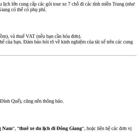
 lịch lớn cung cấp các gói tour xe 7 chỗ đi các tỉnh miền Trung (như
ang có thể có phụ phí.
o gồm), và thuế VAT (nếu bạn cần hóa đơn).
thể của bạn. Đảm bảo hỏi rõ về kinh nghiệm của tài xế trên các cung
 Đỉnh Quế), cũng nên thông báo.
g Nam
“, “
thuê xe du lịch đi Đông Giang
“, hoặc liên hệ các đơn vị