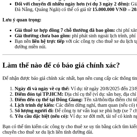
Đối với chuyến đi nhiều ngày hơn (ví dụ 3 ngày 2 đêm):
Giá
Đà Nẵng, Quảng Ngãi) có thể có giá từ
15.000.000 VNĐ – 2
Lưu ý quan trọng:
Giá thuê xe hợp đồng 7 chỗ thường đã bao gồm:
chi phí xăn
Giá thường chưa bao gồm:
phí phát sinh ngoài lịch trình, ph
Bạn nên
liên hệ trực tiếp
với các công ty cho thuê xe du lịch 
đường miền núi.
Làm thế nào để có báo giá chính xác?
Để nhận được báo giá chính xác nhất, bạn nên cung cấp các thông tin
Ngày đi và ngày về cụ thể:
Ví dụ: từ ngày 20/8/2025 đến 23/
Điểm đón tại TP.HCM:
Địa chỉ cụ thể (ví dụ: sân bay, địa chỉ
Điểm đến cụ thể tại Đông Giang:
Tên xã/thôn/địa điểm chi t
Lịch trình dự kiến:
Các điểm dừng nghỉ, tham quan (nếu có) t
Số lượng người đi:
Để công ty tư vấn loại xe phù hợp (xe 7 
Yêu cầu đặc biệt (nếu có):
Ví dụ: xe đời mới, tài xế có kinh 
Bạn có thể tìm kiếm các công ty cho thuê xe uy tín bằng cách tìm kiế
chuyên cho thuê xe du lịch liên tỉnh đường dài.