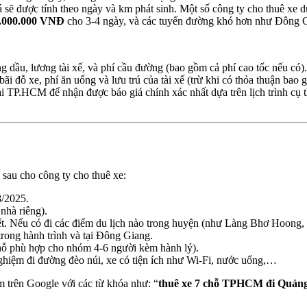
 sẽ được tính theo ngày và km phát sinh. Một số công ty cho thuê xe du
0.000.000 VNĐ
cho 3-4 ngày, và các tuyến đường khó hơn như Đông Gi
g dầu, lương tài xế, và phí cầu đường (bao gồm cả phí cao tốc nếu có).
í bãi đỗ xe, phí ăn uống và lưu trú của tài xế (trừ khi có thỏa thuận ba
tại TP.HCM để nhận được báo giá chính xác nhất dựa trên lịch trình cụ 
 sau cho công ty cho thuê xe:
8/2025.
 nhà riêng).
iết. Nếu có đi các điểm du lịch nào trong huyện (như Làng Bhơ Hoong,
rong hành trình và tại Đông Giang.
chỗ phù hợp cho nhóm 4-6 người kèm hành lý).
nghiệm đi đường đèo núi, xe có tiện ích như Wi-Fi, nước uống,…
m trên Google với các từ khóa như: “
thuê xe 7 chỗ TPHCM đi Quản