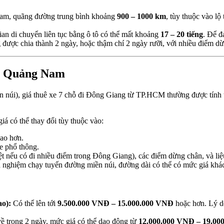
m, quãng đường trung bình khoảng
900 – 1000 km
, tùy thuộc vào l
ian di chuyển liên tục bằng ô tô có thể mất khoảng
17 – 20 tiếng
. Để đ
 được chia thành 2 ngày, hoặc thậm chí 2 ngày rưỡi, với nhiều điểm dừ
g, Quảng Nam
miền núi), giá thuê xe 7 chỗ đi Đông Giang từ TP.HCM thường được tính
á có thể thay đổi tùy thuộc vào:
cao hơn.
e phổ thông.
t nếu có đi nhiều điểm trong Đông Giang), các điểm dừng chân, và liệu
 nghiệm chạy tuyến đường miền núi, đường dài có thể có mức giá khá
ao):
Có thể lên tới
9.500.000 VNĐ – 15.000.000 VNĐ
hoặc hơn. Lý do
về trong 2 ngày, mức giá có thể dao động từ
12.000.000 VNĐ – 19.00