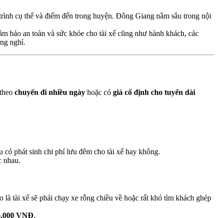
ộ trình cụ thể và điểm đến trong huyện. Đông Giang nằm sâu trong nội
ảm bảo an toàn và sức khỏe cho tài xế cũng như hành khách, các
ng nghỉ.
 theo
chuyến đi nhiều ngày
hoặc có
giá cố định cho tuyến dài
 có phát sinh chi phí lưu đêm cho tài xế hay không.
c nhau.
 là tài xế sẽ phải chạy xe rỗng chiều về hoặc rất khó tìm khách ghép
0.000 VNĐ
.