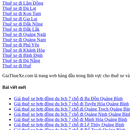
Thuê xe đi Lâm Đồng
Thuê xe đi Đà Lạt
Thuê xe đi Kon Tum
Thuê xe đi Gia Lai
Thuê xe đi Đắk Nông
Thuê xe đi Đắk Lắk
Thuê xe đi Quảng Ngãi
Thuê xe đi Quảng Nam
Thuê xe đi Phú Yên
Thuê xe đi Khánh Hòa
Thuê xe đi Bình Định
Thuê xe đi Đà Nẵng
Thuê xe đi Huế
GiaThueXe.com là trang web hàng đầu trong lĩnh vực cho thuê xe và đ
Bài viết mới
Giá thuê xe hợp đồng du lịch 7 chỗ đi Ba Đồn Quảng Bình
Giá thuê xe hợp đồng du lịch 7 chỗ đi Tuyên Hóa Quảng Bình
Giá thuê xe hợp đồng du lịch 7 chỗ đi Quảng Trạch Quảng Bì
Giá thuê xe hợp đồng du lịch 7 chỗ đi Quảng Ninh Quảng Bìn
Giá thuê xe hợp đồng du lịch 7 chỗ đi Minh Hóa Quảng Bình
Giá thuê xe hợp đồng du lịch 7 chỗ đi Lệ Thủy Quảng Bình
Giá thuê xe hợp đồng du lịch 7 chỗ đi Bố Trạch Quảng Bình