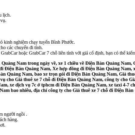
 lịch.
 vụ.
e có kinh nghiệm chạy tuyến Bình Phước.
ho các chuyến đi tỉnh.
rabCar hoặc GrabCar 7 chỗ liên tỉnh với giá cố định, bạn có thể kiểm 
n Quảng Nam trong ngày về, xe 1 chiều về Điện Bàn Quảng Nam, G
ỗ đi Điện Bàn Quảng Nam, Xe hợp đồng đi Điện Bàn Quảng Nam, xe
 Bàn Quảng Nam, bao xe trọn gói đi Điện Bàn Quảng Nam, Giá thu
ụ cho Giá thuê xe 7 chỗ đi Điện Bàn Quảng Nam, công ty cho Giá 
m, xe dịch vụ 7c ở tphcm đi Điện Bàn Quảng Nam, xe taxi 4-7 ch
am bao nhiêu, địa chỉ công ty cho Giá thuê xe 7 chỗ đi Điện Bàn
ểm người ngồi .
hách hàng.
ơi.