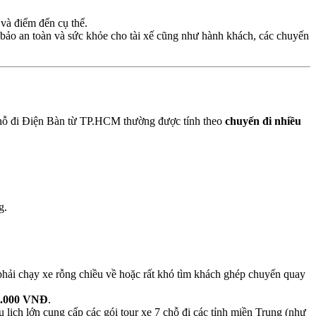
h và điểm đến cụ thể.
bảo an toàn và sức khỏe cho tài xế cũng như hành khách, các chuyến
7 chỗ đi Điện Bàn từ TP.HCM thường được tính theo
chuyến đi nhiều
g.
 phải chạy xe rỗng chiều về hoặc rất khó tìm khách ghép chuyến quay
0.000 VNĐ
.
 lịch lớn cung cấp các gói tour xe 7 chỗ đi các tỉnh miền Trung (như