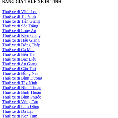
BẢNG GIÁ THUÊ XE ĐI TỈNH
Thuê xe đi Vĩnh Long
Thuê xe đi Trà Vinh
Thuê xe đi Tiền Giang
Thuê xe đi Sóc Trăng
Thuê xe đi Long An
Thuê xe đi Kiên Giang
Thuê xe đi Hậu Giang
Thuê xe đi Đồng Tháp
Thuê xe đi Cà Mau
Thuê xe đi Bến Tre
Thuê xe đi Bạc Liêu
Thuê xe đi An Giang
Thuê xe đi Cần Thơ
Thuê xe đi Đồng Nai
Thuê xe đi Bình Dương
Thuê xe đi Tây Ninh
Thuê xe đi Ninh Thuận
Thuê xe đi Bình Thuận
Thuê xe đi Bình Phước
Thuê xe đi Vũng Tàu
Thuê xe đi Lâm Đồng
Thuê xe đi Đà Lạt
Thuê xe đi Kon Tum