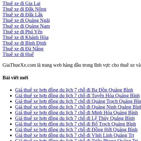
Thuê xe đi Gia Lai
Thuê xe đi Đắk Nông
Thuê xe đi Đắk Lắk
Thuê xe đi Quảng Ngãi
Thuê xe đi Quảng Nam
Thuê xe đi Phú Yên
Thuê xe đi Khánh Hòa
Thuê xe đi Bình Định
Thuê xe đi Đà Nẵng
Thuê xe đi Huế
GiaThueXe.com là trang web hàng đầu trong lĩnh vực cho thuê xe và đ
Bài viết mới
Giá thuê xe hợp đồng du lịch 7 chỗ đi Ba Đồn Quảng Bình
Giá thuê xe hợp đồng du lịch 7 chỗ đi Tuyên Hóa Quảng Bình
Giá thuê xe hợp đồng du lịch 7 chỗ đi Quảng Trạch Quảng Bì
Giá thuê xe hợp đồng du lịch 7 chỗ đi Quảng Ninh Quảng Bìn
Giá thuê xe hợp đồng du lịch 7 chỗ đi Minh Hóa Quảng Bình
Giá thuê xe hợp đồng du lịch 7 chỗ đi Lệ Thủy Quảng Bình
Giá thuê xe hợp đồng du lịch 7 chỗ đi Bố Trạch Quảng Bình
Giá thuê xe hợp đồng du lịch 7 chỗ đi Đồng Hới Quảng Bình
Giá thuê xe hợp đồng du lịch 7 chỗ đi Vĩnh Linh Quảng Trị
Giá thuê xe hợp đồng du lịch 7 chỗ đi Triệu Phong Quảng Trị