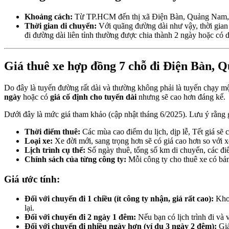
Khoảng cách:
Từ TP.HCM đến thị xã Điện Bàn, Quảng Nam,
Thời gian di chuyển:
Với quãng đường dài như vậy, thời gian 
đi đường dài liên tỉnh thường được chia thành 2 ngày hoặc có 
Giá thuê xe hợp đồng 7 chỗ đi Điện Bàn,
Do đây là tuyến đường rất dài và thường không phải là tuyến chạy m
ngày
hoặc có
giá cố định cho tuyến dài
nhưng sẽ cao hơn đáng kể.
Dưới đây là mức giá tham khảo (cập nhật tháng 6/2025). Lưu ý rằng gi
Thời điểm thuê:
Các mùa cao điểm du lịch, dịp lễ, Tết giá sẽ 
Loại xe:
Xe đời mới, sang trọng hơn sẽ có giá cao hơn so với x
Lịch trình cụ thể:
Số ngày thuê, tổng số km di chuyển, các điể
Chính sách của từng công ty:
Mỗi công ty cho thuê xe có bản
Giá ước tính:
Đối với chuyến đi 1 chiều (ít công ty nhận, giá rất cao):
Kho
lại.
Đối với chuyến đi 2 ngày 1 đêm:
Nếu bạn có lịch trình đi và 
Đối với chuyến đi nhiều ngày hơn (ví dụ 3 ngày 2 đêm):
Giá