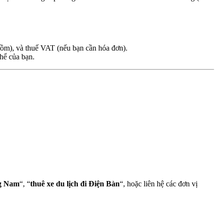
o gồm), và thuế VAT (nếu bạn cần hóa đơn).
thể của bạn.
g Nam
“, “
thuê xe du lịch đi Điện Bàn
“, hoặc liên hệ các đơn vị