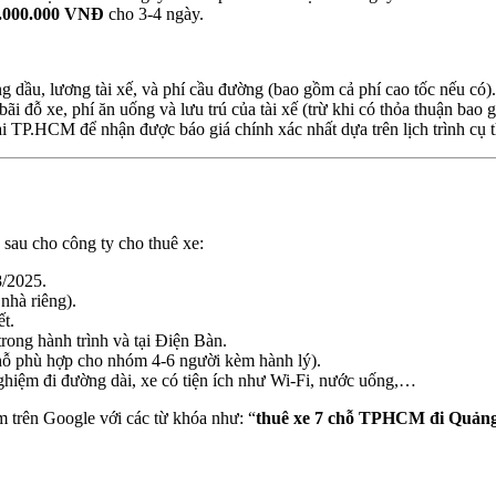
8.000.000 VNĐ
cho 3-4 ngày.
g dầu, lương tài xế, và phí cầu đường (bao gồm cả phí cao tốc nếu có).
í bãi đỗ xe, phí ăn uống và lưu trú của tài xế (trừ khi có thỏa thuận ba
tại TP.HCM để nhận được báo giá chính xác nhất dựa trên lịch trình cụ 
 sau cho công ty cho thuê xe:
8/2025.
 nhà riêng).
t.
rong hành trình và tại Điện Bàn.
chỗ phù hợp cho nhóm 4-6 người kèm hành lý).
nghiệm đi đường dài, xe có tiện ích như Wi-Fi, nước uống,…
m trên Google với các từ khóa như: “
thuê xe 7 chỗ TPHCM đi Quản