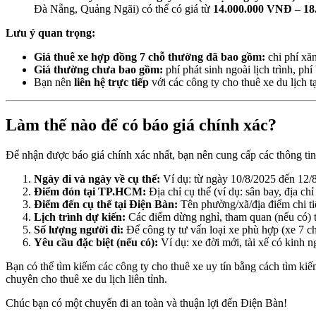
Đà Nẵng, Quảng Ngãi) có thể có giá từ
14.000.000 VNĐ – 1
Lưu ý quan trọng:
Giá thuê xe hợp đồng 7 chỗ thường đã bao gồm:
chi phí xăn
Giá thường chưa bao gồm:
phí phát sinh ngoài lịch trình, ph
Bạn nên
liên hệ trực tiếp
với các công ty cho thuê xe du lịch 
Làm thế nào để có báo giá chính xác?
Để nhận được báo giá chính xác nhất, bạn nên cung cấp các thông tin
Ngày đi và ngày về cụ thể:
Ví dụ: từ ngày 10/8/2025 đến 12/
Điểm đón tại TP.HCM:
Địa chỉ cụ thể (ví dụ: sân bay, địa chỉ
Điểm đến cụ thể tại Điện Bàn:
Tên phường/xã/địa điểm chi tiế
Lịch trình dự kiến:
Các điểm dừng nghỉ, tham quan (nếu có) t
Số lượng người đi:
Để công ty tư vấn loại xe phù hợp (xe 7 
Yêu cầu đặc biệt (nếu có):
Ví dụ: xe đời mới, tài xế có kinh 
Bạn có thể tìm kiếm các công ty cho thuê xe uy tín bằng cách tìm kiế
chuyên cho thuê xe du lịch liên tỉnh.
Chúc bạn có một chuyến đi an toàn và thuận lợi đến Điện Bàn!