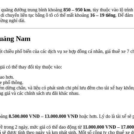
 quãng đường trung bình khoảng
850 – 950 km
, tùy thuộc vào lộ trìn
di chuyển liên tục bằng ô tô có thể mất khoảng
16 – 19 tiếng
. Để đảm 
dừng nghỉ dài.
 Quảng Nam
ột chiều phổ biến của các dịch vụ xe hợp đồng cá nhân, giá thuê xe 
á có thể thay đổi tùy thuộc vào:
cao hơn.
e phổ thông.
m dừng chân, và liệu có phát sinh chi phí lưu đêm cho tài xế hay khôn
g giá và các chính sách ưu đãi khác nhau.
ảng
8.500.000 VNĐ – 13.000.000 VNĐ
hoặc hơn. Lý do là tài xế sẽ
về trong 2 ngày, mức giá có thể dao động từ
11.000.000 VNĐ – 17.00
 sẽ được tính theo ngày và km phát sinh. Một số công ty cho thuê xe du