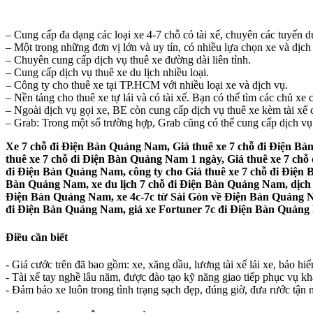
– Cung cấp đa dạng các loại xe 4-7 chỗ có tài xế, chuyên các tuyến du
– Một trong những đơn vị lớn và uy tín, có nhiều lựa chọn xe và dịch
– Chuyên cung cấp dịch vụ thuê xe đường dài liên tỉnh.
– Cung cấp dịch vụ thuê xe du lịch nhiều loại.
– Công ty cho thuê xe tại TP.HCM với nhiều loại xe và dịch vụ.
– Nền tảng cho thuê xe tự lái và có tài xế. Bạn có thể tìm các chủ x
– Ngoài dịch vụ gọi xe, BE còn cung cấp dịch vụ thuê xe kèm tài xế c
– Grab: Trong một số trường hợp, Grab cũng có thể cung cấp dịch vụ G
Xe 7 chỗ đi Điện Bàn Quảng Nam, Giá thuê xe 7 chỗ đi Điện Bà
thuê xe 7 chỗ đi Điện Bàn Quảng Nam 1 ngày, Giá thuê xe 7 ch
đi Điện Bàn Quảng Nam, công ty cho Giá thuê xe 7 chỗ đi Điện
Bàn Quảng Nam, xe du lịch 7 chỗ đi Điện Bàn Quảng Nam, dịch v
Điện Bàn Quảng Nam, xe 4c-7c từ Sài Gòn về Điện Bàn Quảng Na
đi Điện Bàn Quảng Nam, giá xe Fortuner 7c đi Điện Bàn Quảng N
Điều cần biết
- Giá cước trên đã bao gồm: xe, xăng dầu, lương tài xế lái xe, bảo hi
- Tài xế tay nghề lâu năm, được đào tạo kỹ năng giao tiếp phục vụ k
- Đảm bảo xe luôn trong tình trạng sạch đẹp, đúng giờ, đưa rước tận n