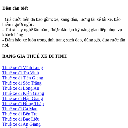
Điều cần biết
- Giá cước trên đã bao gồm: xe, xăng dầu, lương tài xế lái xe, bảo
hiểm người ngồi .
- Tài xế tay nghề lâu năm, được đào tạo kỹ năng giao tiếp phục vụ
khách hàng.
- Đảm bảo xe luôn trong tình trạng sạch đẹp, đúng giờ, đưa rước tận
nơi.
BẢNG GIÁ THUÊ XE ĐI TỈNH
Thuê xe đi Vĩnh Long
Thuê xe đi Trà Vinh
Thuê xe đi Tiền Giang
Thuê xe đi Sóc Trăng
Thuê xe đi Long An
Thuê xe đi Kiên Giang
Thuê xe đi Hậu Giang
Thuê xe đi Đồng Tháp
Thuê xe đi Cà Mau
Thuê xe đi Bến Tre
Thuê xe đi Bạc Liêu
Thuê xe đi An Giang