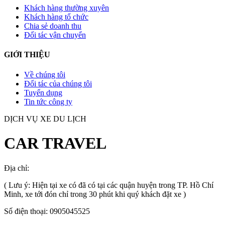
Khách hàng thường xuyên
Khách hàng tổ chức
Chia sẻ doanh thu
Đối tác vận chuyển
GIỚI THIỆU
Về chúng tôi
Đối tác của chúng tôi
Tuyển dụng
Tin tức công ty
DỊCH VỤ XE DU LỊCH
CAR TRAVEL
Địa chỉ:
TP.HCM
, Việt Nam
( Lưu ý: Hiện tại xe có đã có tại các quận huyện trong TP. Hồ Chí
Minh, xe tới đón chỉ trong 30 phút khi quý khách đặt xe )
Số điện thoại: 0905045525