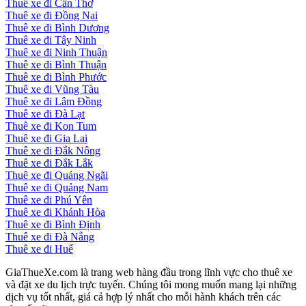
Thuê xe đi Cần Thơ
Thuê xe đi Đồng Nai
Thuê xe đi Bình Dương
Thuê xe đi Tây Ninh
Thuê xe đi Ninh Thuận
Thuê xe đi Bình Thuận
Thuê xe đi Bình Phước
Thuê xe đi Vũng Tàu
Thuê xe đi Lâm Đồng
Thuê xe đi Đà Lạt
Thuê xe đi Kon Tum
Thuê xe đi Gia Lai
Thuê xe đi Đắk Nông
Thuê xe đi Đắk Lắk
Thuê xe đi Quảng Ngãi
Thuê xe đi Quảng Nam
Thuê xe đi Phú Yên
Thuê xe đi Khánh Hòa
Thuê xe đi Bình Định
Thuê xe đi Đà Nẵng
Thuê xe đi Huế
GiaThueXe.com là trang web hàng đầu trong lĩnh vực cho thuê xe
và đặt xe du lịch trực tuyến. Chúng tôi mong muốn mang lại những
dịch vụ tốt nhất, giá cả hợp lý nhất cho mỗi hành khách trên các