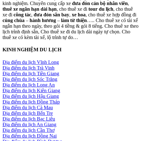
kinh nghiệm. Chuyên cung cấp xe
đưa đón cán bộ nhân viên
,
thuê xe ngắn hạn dài hạn
, cho thuê xe đi
tour du lịch
, cho thuê
xe đi
công tác
,
đưa đón sân bay
,
xe hoa
, cho thuê xe hợp đồng đi
cúng chùa
–
hành hương
–
làm từ thiện
….. Cho thuê xe có tài xế
ngắn hạn theo ngày, theo gói 4 tiềng & gói 8 tiếng. Cho thuê xe theo
lịch trình định sẵn, Cho thuê xe đi du lịch dài ngày tự chọn. Cho
thuê xe có kèm tài xế, lộ trình tự do…
KINH NGHIỆM DU LỊCH
Địa điểm du lịch Vĩnh Long
Địa điểm du lịch Trà Vinh
Địa điểm du lịch Tiền Giang
Địa điểm du lịch Sóc Trăng
Địa điểm du lịch Long An
Địa điểm du lịch Kiên Giang
Địa điểm du lịch Hậu Giang
Địa điểm du lịch Đồng Tháp
Địa điểm du lịch Cà Mau
Địa điểm du lịch Bến Tre
Địa điểm du lịch Bạc Liêu
Địa điểm du lịch An Giang
Địa điểm du lịch Cần Thơ
Địa điểm du lịch Đồng Nai