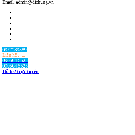
Email: admin@dichung.vn
0977589889
Liên hệ ........
090504 5525
090504 5525
Hỗ trợ trực tuyến