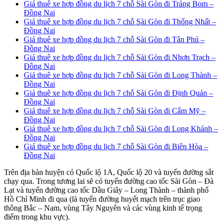
Giá thuê xe hợp đồng du lịch 7 chỗ Sài Gòn đi Trảng Bom –
Đồng Nai
Giá thuê xe hợp đồng du lịch 7 chỗ Sài Gòn đi Thống Nhất –
Đồng Nai
Giá thuê xe hợp đồng du lịch 7 chỗ Sài Gòn đi Tân Phú –
Đồng Nai
Giá thuê xe hợp đồng du lịch 7 chỗ Sài Gòn đi Nhơn Trạch –
Đồng Nai
Giá thuê xe hợp đồng du lịch 7 chỗ Sài Gòn đi Long Thành –
Đồng Nai
Giá thuê xe hợp đồng du lịch 7 chỗ Sài Gòn đi Định Quán –
Đồng Nai
Giá thuê xe hợp đồng du lịch 7 chỗ Sài Gòn đi Cẩm Mỹ –
Đồng Nai
Giá thuê xe hợp đồng du lịch 7 chỗ Sài Gòn đi Long Khánh –
Đồng Nai
Giá thuê xe hợp đồng du lịch 7 chỗ Sài Gòn đi Biên Hòa –
Đồng Nai
Trên địa bàn huyện có Quốc lộ 1A, Quốc lộ 20 và tuyến đường sắt
chạy qua. Trong tương lai sẽ có tuyến đường cao tốc Sài Gòn – Đà
Lạt và tuyến đường cao tốc Dầu Giây – Long Thành – thành phố
Hồ Chí Minh đi qua (là tuyến đường huyết mạch trên trục giao
thông Bắc – Nam, vùng Tây Nguyên và các vùng kinh tế trọng
điểm trong khu vực).