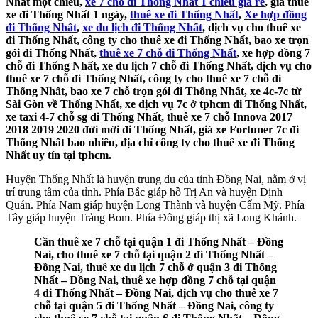
Nhất một chiều,
xe 7 chỗ đi Thống Nhất 1 chiều giá rẻ
, giá thuê
xe đi Thống Nhất 1 ngày,
thuê xe đi Thống Nhất
,
Xe hợp đồng
đi Thống Nhất
,
xe du lịch đi Thống Nhất
, dịch vụ cho thuê xe
đi Thống Nhất, công ty cho thuê xe đi Thống Nhất, bao xe trọn
gói đi Thống Nhất,
thuê xe 7 chỗ đi Thống Nhất
, xe hợp đồng 7
chỗ đi Thống Nhất, xe du lịch 7 chỗ đi Thống Nhất, dịch vụ cho
thuê xe 7 chỗ đi Thống Nhất, công ty cho thuê xe 7 chỗ đi
Thống Nhất, bao xe 7 chỗ trọn gói đi Thống Nhất, xe 4c-7c từ
Sài Gòn về Thống Nhất, xe dịch vụ 7c ở tphcm đi Thống Nhất,
xe taxi 4-7 chỗ sg đi Thống Nhất, thuê xe 7 chỗ Innova 2017
2018 2019 2020 đời mới đi Thống Nhất, giá xe Fortuner 7c đi
Thống Nhất bao nhiêu, địa chỉ công ty cho thuê xe đi Thống
Nhất uy tín tại tphcm.
Huyện Thống Nhất là huyện trung du của tỉnh Đồng Nai, nằm ở vị
trí trung tâm của tỉnh. Phía Bắc giáp hồ Trị An và huyện Định
Quán. Phía Nam giáp huyện Long Thành và huyện Cẩm Mỹ. Phía
Tây giáp huyện Trảng Bom. Phía Đông giáp thị xã Long Khánh.
Cần thuê xe 7 chỗ tại quận 1 đi Thống Nhất – Đồng
Nai, cho thuê xe 7 chỗ tại quận 2 đi Thống Nhất –
Đồng Nai, thuê xe du lịch 7 chỗ ở quận 3 đi Thống
Nhất – Đồng Nai, thuê xe hợp đồng 7 chỗ tại quận
4 đi Thống Nhất – Đồng Nai, dịch vụ cho thuê xe 7
chỗ tại quận 5 đi Thống Nhất – Đồng Nai, công ty