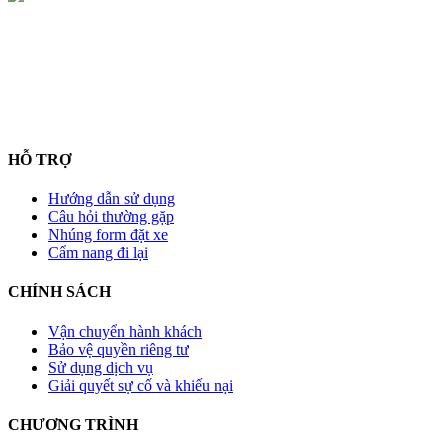
HỖ TRỢ
Hướng dẫn sử dụng
Câu hỏi thường gặp
Nhúng form đặt xe
Cẩm nang đi lại
CHÍNH SÁCH
Vận chuyển hành khách
Bảo vệ quyền riêng tư
Sử dụng dịch vụ
Giải quyết sự cố và khiếu nại
CHƯƠNG TRÌNH