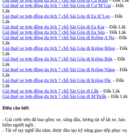
Giá thuê xe hợp đồng du lịch 7 chỗ Sài Gòn đi Cư Kuin
– Đắk Lăk
Giá thuê xe hợp đồng du lịch 7 chỗ Sài Gòn đi Cư M’Gar
– Đắk
Lăk
Giá thuê xe hợp đồng du lịch 7 chỗ Sài Gòn đi Ea H’Leo
– Đắk
Lăk
Giá thuê xe hợp đồng du lịch 7 chỗ Sài Gòn đi Ea Kar
– Đắk Lăk
Giá thuê xe hợp đồng du lịch 7 chỗ Sài Gòn đi Ea Súp
– Đắk Lăk
Giá thuê xe hợp đồng du lịch 7 chỗ Sài Gòn đi Krông A Na
– Đắk
Lăk
Giá thuê xe hợp đồng du lịch 7 chỗ Sài Gòn đi Krông Bông
– Đắk
Lăk
Giá thuê xe hợp đồng du lịch 7 chỗ Sài Gòn đi Krông Búk
– Đắk
Lăk
Giá thuê xe hợp đồng du lịch 7 chỗ Sài Gòn đi Krông Năng
– Đắk
Lăk
Giá thuê xe hợp đồng du lịch 7 chỗ Sài Gòn đi Krông Pắc
– Đắk
Lăk
Giá thuê xe hợp đồng du lịch 7 chỗ Sài Gòn đi Lắk
– Đắk Lăk
Giá thuê xe hợp đồng du lịch 7 chỗ Sài Gòn đi M’Đrắk
– Đắk Lăk
Điều cần biết
- Giá cước trên đã bao gồm: xe, xăng dầu, lương tài xế lái xe, bảo
hiểm người ngồi .
- Tài xế tay nghề lâu năm, được đào tạo kỹ năng giao tiếp phục vụ