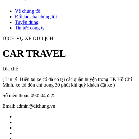
Về chúng tôi
Đối tác của chúng tôi
Tuyển dụng
Tin tức công ty
DỊCH VỤ XE DU LỊCH
CAR TRAVEL
Địa chỉ:
TP.HCM
, Việt Nam
( Lưu ý: Hiện tại xe có đã có tại các quận huyện trong TP. Hồ Chí
Minh, xe tới đón chỉ trong 30 phút khi quý khách đặt xe )
Số điện thoại: 0905045525
Email: admin@dichung.vn