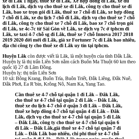
xe đi Lắk 1 ngày, thuê xe đi Lắk, Xe hợp đồng đi Lắk, xe du
lịch đi Lắk, dịch vụ cho thuê xe đi Lắk, công ty cho thuê xe đi
Lắk, bao xe trọn gói đi Lắk, thuê xe 7 chỗ đi Lắk, xe hợp đồng
7 chỗ đi Lắk, xe du lịch 7 chỗ đi Lắk, dịch vụ cho thuê xe 7 chỗ
đi Lắk, công ty cho thuê xe 7 chỗ đi Lắk, bao xe 7 chỗ trọn gói
đi Lắk, xe 4c-7c từ Sài Gòn về Lắk, xe dịch vụ 7c ở tphcm đi
Lắk, xe taxi 4-7 chỗ sg đi Lắk, thuê xe 7 chỗ Innova 2017 2018
2019 2020 đời mới đi Lắk, giá xe Fortuner 7c đi Lắk bao nhiêu,
địa chỉ công ty cho thuê xe đi Lắk uy tín tại tphcm.
Huyện Lắk
còn được viết là Lăk, là một huyện của tỉnh Đắk Lắk.
Huyện lỵ là thị trấn Liên Sơn nằm cách Buôn Ma Thuột 60 km theo
quốc lộ 27 đi Lâm Đồng.
Huyện lỵ: thị trấn Liên Sơn
10 xã: Bông Krang, Buôn Tría, Buôn Triết, Đắk Liêng, Đắk Nuê,
Đắk Phơi, Ea R’bin, Krông Nô, Nam Ka, Yang Tao.
Cần thuê xe 4-7 chỗ tại quận 1 đi Lắk – Đắk Lăk,
cho thuê xe 4-7 chỗ tại quận 2 đi Lắk – Đắk Lăk,
thuê xe du lịch 4-7 chỗ ở quận 3 đi Lắk – Đắk Lăk,
thuê xe hợp đồng 4-7 chỗ tại quận 4 đi Lắk – Đắk
Lăk, dịch vụ cho thuê xe 4-7 chỗ tại quận 5 đi Lắk
– Đắk Lăk, công ty cho thuê xe 4-7 chỗ tại quận 6
đi Lắk – Đắk Lăk,giá thuê xe 4-7 chỗ tại quận 7 đi
Lắk – Đắk Lăk bao nhiêu, chi phí thuê xe 4-7 chỗ