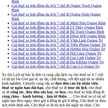
Bình
Giá thuê xe hợp đồng du lịch 7 chỗ đi Quảng Trạch Quảng
Bình
Giá thuê xe hợp đồng du lịch 7 chỗ đi Quảng Ninh Quảng
Bình
Giá thuê xe hợp đồng du lịch 7 chỗ đi Minh Hóa Quảng Bình
Giá thuê xe hợp đồng du lịch 7 chỗ đi Lệ Thủy Quảng Bình
Giá thuê xe hợp đồng du lịch 7 chỗ đi Bố Trạch Quảng Bình
Giá thuê xe hợp đồng du lịch 7 chỗ đi Đồng Hới Quảng Bình
Giá thuê xe hợp đồng du lịch 7 chỗ đi Vĩnh Linh Quảng Trị
Giá thuê xe hợp đồng du lịch 7 chỗ đi Triệu Phong Quảng Trị
Giá thuê xe hợp đồng du lịch 7 chỗ đi Hướng Hóa Quảng Trị
Giá thuê xe hợp đồng du lịch 7 chỗ đi Hải Lăng Quảng Trị
Giá thuê xe hợp đồng du lịch 7 chỗ đi Gio Linh Quảng Trị
Giá thuê xe hợp đồng du lịch 7 chỗ đi Đa KRông Quảng Trị
Giá thuê xe hợp đồng du lịch 7 chỗ đi Cam Lộ Quảng Trị
Xe Du Lịch tự hào là đơn vị cung cấp dịch vụ cho thuê xe 4-7 chỗ
có tài tại Sài Gòn giá rẻ, uy tín, chất lượng, với đội ngũ lái xe nhiều
kinh nghiệm. Chuyên cung cấp xe
đưa đón cán bộ nhân viên
,
thuê xe ngắn hạn dài hạn
, cho thuê xe đi
tour du lịch
, cho thuê
xe đi
công tác
,
đưa đón sân bay
,
xe hoa
, cho thuê xe hợp đồng đi
cúng chùa
–
hành hương
–
làm từ thiện
….. Cho thuê xe có tài xế
ngắn hạn theo ngày, theo gói 4 tiềng & gói 8 tiếng. Cho thuê xe theo
lịch trình định sẵn, Cho thuê xe đi du lịch dài ngày tự chọn. Cho