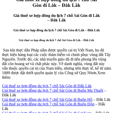
Gòn đi Lắk – Đắk Lăk
Giá thuê xe hợp đồng du lịch 7 chỗ Sài Gòn đi Lắk
– Đắk Lăk
Giá thuê xe hợp đồng du lịch 7 chỗ Sài Gòn đi Lắk – Đắk Lăk
Giá thuê xe hợp đồng du lịch 7 chỗ Sài Gòn đi Lắk – Đắk Lăk
Sau khi thực dân Pháp nắm được quyền cai trị Việt Nam, họ đã
thực hiện hàng loạt các cuộc thám hiểm và chinh phục vùng đất Tây
Nguyên. Trước đó, các nhà truyền giáo đã đi tiên phong lên vùng
đất còn hoang sơ và chất phác này. Về danh nghĩa, vùng đất này
vẫn thuộc quyền cai trị của Nam triều, nhưng trên thực tế, kể từ năm
1889 được đặt dưới quyền quản lý của Công sứ Quy Nhơn.Xem
thêm:
Giá thuê xe hợp đồng du lịch 7 chỗ Sài Gòn đi Đắk Lăk
Giá thuê xe hợp đồng du lịch 7 chỗ Sài Gòn đi Buôn Ma Thuột
–
Đắk Lăk
Giá thuê xe hợp đồng du lịch 7 chỗ Sài Gòn đi Buôn Hồ
– Đắk Lăk
Giá thuê xe hợp đồng du lịch 7 chỗ Sài Gòn đi Buôn Đôn
– Đắk
Lăk