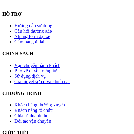
HỖ TRỢ
Hướng dẫn sử dụng
Câu hỏi thường gặp
Nhúng form đặt xe
Cẩm nang đi lại
CHÍNH SÁCH
Vận chuyển hành khách
Bảo vệ quyền riêng tư
Sử dụng dịch vụ
Giải quyết sự cố và khiếu nại
CHƯƠNG TRÌNH
Khách hàng thường xuyên
Khách hàng tổ chức
Chia sẻ doanh thu
Đối tác vận chuyển
GIỚI THIỆU