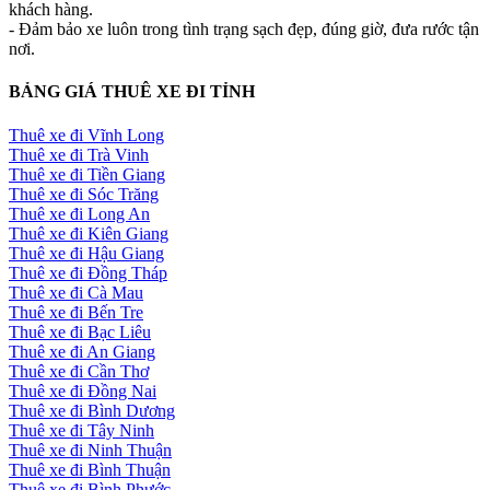
khách hàng.
- Đảm bảo xe luôn trong tình trạng sạch đẹp, đúng giờ, đưa rước tận
nơi.
BẢNG GIÁ THUÊ XE ĐI TỈNH
Thuê xe đi Vĩnh Long
Thuê xe đi Trà Vinh
Thuê xe đi Tiền Giang
Thuê xe đi Sóc Trăng
Thuê xe đi Long An
Thuê xe đi Kiên Giang
Thuê xe đi Hậu Giang
Thuê xe đi Đồng Tháp
Thuê xe đi Cà Mau
Thuê xe đi Bến Tre
Thuê xe đi Bạc Liêu
Thuê xe đi An Giang
Thuê xe đi Cần Thơ
Thuê xe đi Đồng Nai
Thuê xe đi Bình Dương
Thuê xe đi Tây Ninh
Thuê xe đi Ninh Thuận
Thuê xe đi Bình Thuận
Thuê xe đi Bình Phước