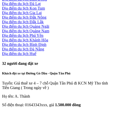
Địa điểm du lịch Đà Lạt
Địa điểm du lịch Kon Tum
Địa điểm du lịch Gia Lai
Địa điểm du lịch Đắk Nông
Địa điểm du lịch Đắk Lắk
Địa điểm du lịch Quảng Ngãi
Địa điểm du lịch Quảng Nam
Địa điểm du lịch Phú Yên
Địa điểm du lịch Khánh Hòa
Địa điểm du lịch Bình Định
Địa điểm du lịch Đà Nẵng
Địa điểm du lịch Huế
32
người đang đặt xe
Khách đặt xe tại Đường Gò Dầu - Quận Tân Phú
Tuyến: Giá thuê xe 4 – 7 chỗ Quận Tân Phú đi KCN Mỹ Tho tỉnh
Tiền Giang ( Trong ngày về )
Họ tên: A. Thành
Số điện thoại: 01643343xxx, giá
1.500.000 đồng