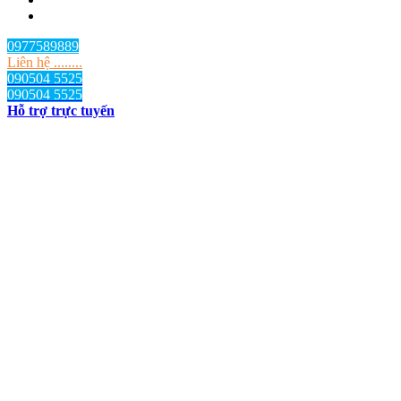
0977589889
Liên hệ ........
090504 5525
090504 5525
Hỗ trợ trực tuyến