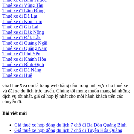
Thuê xe đi Vũng Tàu
Thuê xe đi Lâm Đồng
Thuê xe đi Đà Lạt
Thuê xe đi Kon Tum
Thuê xe đi Gia Lai
Thuê xe đi Đắk Nông
Thuê xe đi Đắk Lắk
Thuê xe đi Quảng Ngãi
Thuê xe đi Quảng Nam
Thuê xe đi Phú Yên
Thuê xe đi Khánh Hòa
Thuê xe đi Bình Định
Thuê xe đi Đà Nẵng
Thuê xe đi Huế
GiaThueXe.com là trang web hàng đầu trong lĩnh vực cho thuê xe
và đặt xe du lịch trực tuyến. Chúng tôi mong muốn mang lại những
dịch vụ tốt nhất, giá cả hợp lý nhất cho mỗi hành khách trên các
chuyến đi.
Bài viết mới
Giá thuê xe hợp đồng du lịch 7 chỗ đi Ba Đồn Quảng Bình
Giá thuê xe hợp đồng du lịch 7 chỗ đi Tuyên Hóa Quảng