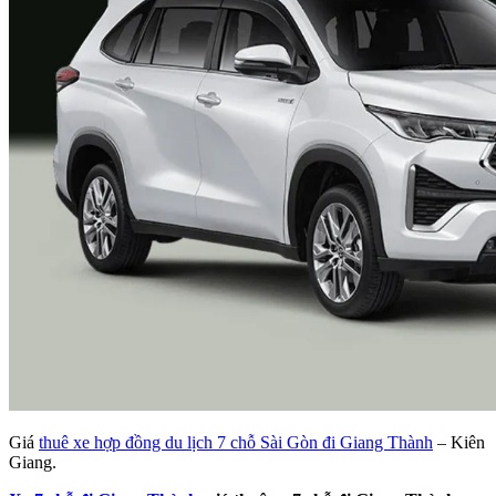
Giá
thuê xe hợp đồng du lịch 7 chỗ Sài Gòn đi Giang Thành
– Kiên
Giang.