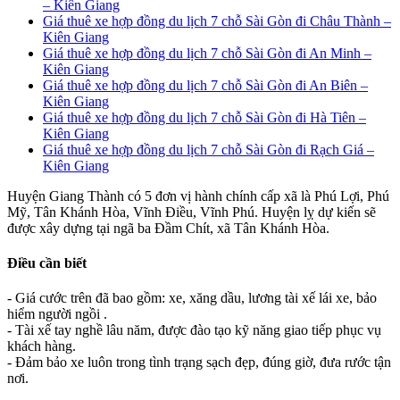
– Kiên Giang
Giá thuê xe hợp đồng du lịch 7 chỗ Sài Gòn đi Châu Thành –
Kiên Giang
Giá thuê xe hợp đồng du lịch 7 chỗ Sài Gòn đi An Minh –
Kiên Giang
Giá thuê xe hợp đồng du lịch 7 chỗ Sài Gòn đi An Biên –
Kiên Giang
Giá thuê xe hợp đồng du lịch 7 chỗ Sài Gòn đi Hà Tiên –
Kiên Giang
Giá thuê xe hợp đồng du lịch 7 chỗ Sài Gòn đi Rạch Giá –
Kiên Giang
Huyện Giang Thành có 5 đơn vị hành chính cấp xã là Phú Lợi, Phú
Mỹ, Tân Khánh Hòa, Vĩnh Điều, Vĩnh Phú. Huyện lỵ dự kiến sẽ
được xây dựng tại ngã ba Đầm Chít, xã Tân Khánh Hòa.
Điều cần biết
- Giá cước trên đã bao gồm: xe, xăng dầu, lương tài xế lái xe, bảo
hiểm người ngồi .
- Tài xế tay nghề lâu năm, được đào tạo kỹ năng giao tiếp phục vụ
khách hàng.
- Đảm bảo xe luôn trong tình trạng sạch đẹp, đúng giờ, đưa rước tận
nơi.