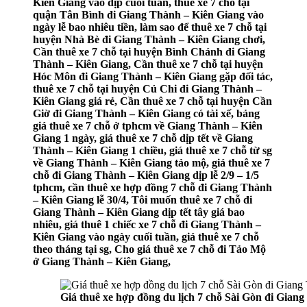
Kiên Giang vào dịp cuối tuần, thuê xe 7 chỗ tại
quận Tân Bình đi Giang Thành – Kiên Giang vào
ngày lễ bao nhiêu tiền, làm sao để thuê xe 7 chỗ tại
huyện Nhà Bè đi Giang Thành – Kiên Giang chơi,
Cần thuê xe 7 chỗ tại huyện Bình Chánh đi Giang
Thành – Kiên Giang, Cần thuê xe 7 chỗ tại huyện
Hóc Môn đi Giang Thành – Kiên Giang gặp đối tác,
thuê xe 7 chỗ tại huyện Củ Chi đi Giang Thành –
Kiên Giang giá rẻ, Cần thuê xe 7 chỗ tại huyện Cần
Giờ đi Giang Thành – Kiên Giang có tài xế, bảng
giá thuê xe 7 chỗ ở tphcm về Giang Thành – Kiên
Giang 1 ngày, giá thuê xe 7 chỗ dịp tết về Giang
Thành – Kiên Giang 1 chiều, giá thuê xe 7 chỗ từ sg
về Giang Thành – Kiên Giang tảo mộ, giá thuê xe 7
chỗ đi Giang Thành – Kiên Giang dịp lễ 2/9 – 1/5
tphcm, cần thuê xe hợp đồng 7 chỗ đi Giang Thành
– Kiên Giang lễ 30/4, Tôi muốn thuê xe 7 chỗ đi
Giang Thành – Kiên Giang dịp tết tây giá bao
nhiêu, giá thuê 1 chiếc xe 7 chỗ đi Giang Thành –
Kiên Giang vào ngày cuối tuần, giá thuê xe 7 chỗ
theo tháng tại sg, Cho giá thuê xe 7 chỗ đi Tảo Mộ
ở Giang Thành – Kiên Giang,
Giá thuê xe hợp đồng du lịch 7 chỗ Sài Gòn đi Gian