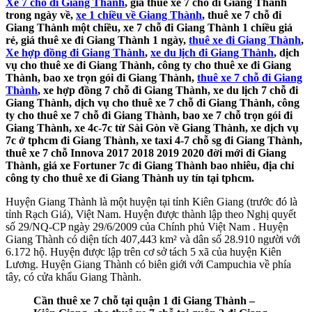
Xe 7 chỗ đi Giang Thành
, giá thuê xe 7 chỗ đi Giang Thành
trong ngày về,
xe 1 chiều về Giang Thành
, thuê xe 7 chỗ đi
Giang Thành một chiều, xe 7 chỗ đi Giang Thành 1 chiều giá
rẻ, giá thuê xe đi Giang Thành 1 ngày,
thuê xe đi Giang Thành
,
Xe hợp đồng đi Giang Thành
,
xe du lịch đi Giang Thành
, dịch
vụ cho thuê xe đi Giang Thành, công ty cho thuê xe đi Giang
Thành, bao xe trọn gói đi Giang Thành,
thuê xe 7 chỗ đi Giang
Thành
, xe hợp đồng 7 chỗ đi Giang Thành, xe du lịch 7 chỗ đi
Giang Thành, dịch vụ cho thuê xe 7 chỗ đi Giang Thành, công
ty cho thuê xe 7 chỗ đi Giang Thành, bao xe 7 chỗ trọn gói đi
Giang Thành, xe 4c-7c từ Sài Gòn về Giang Thành, xe dịch vụ
7c ở tphcm đi Giang Thành, xe taxi 4-7 chỗ sg đi Giang Thành,
thuê xe 7 chỗ Innova 2017 2018 2019 2020 đời mới đi Giang
Thành, giá xe Fortuner 7c đi Giang Thành bao nhiêu, địa chỉ
công ty cho thuê xe đi Giang Thành uy tín tại tphcm.
Huyện Giang Thành là một huyện tại tỉnh Kiên Giang (trước đó là
tỉnh Rạch Giá), Việt Nam. Huyện được thành lập theo Nghị quyết
số 29/NQ-CP ngày 29/6/2009 của Chính phủ Việt Nam . Huyện
Giang Thành có diện tích 407,443 km² và dân số 28.910 người với
6.172 hộ. Huyện được lập trên cơ sở tách 5 xã của huyện Kiên
Lương. Huyện Giang Thành có biên giới với Campuchia về phía
tây, có cửa khẩu Giang Thành.
Cần thuê xe 7 chỗ tại quận 1 đi Giang Thành –