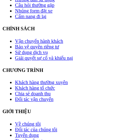
Câu hỏi thường gặp
Nhúng form đặt xe
Cẩm nang đi lại
CHÍNH SÁCH
Vận chuyển hành khách
Bảo vệ quyền riêng tư
Sử dụng dịch vụ
Giải quyết sự cố và khiếu nại
CHƯƠNG TRÌNH
Khách hàng thường xuyên
Khách hàng tổ chức
Chia sẻ doanh thu
Đối tác vận chuyển
GIỚI THIỆU
Về chúng tôi
Đối tác của chúng tôi
Tuyển dụng