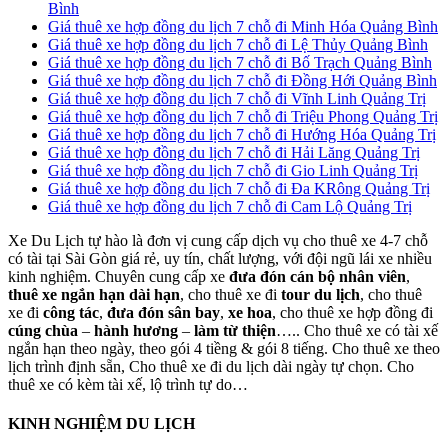
Bình
Giá thuê xe hợp đồng du lịch 7 chỗ đi Minh Hóa Quảng Bình
Giá thuê xe hợp đồng du lịch 7 chỗ đi Lệ Thủy Quảng Bình
Giá thuê xe hợp đồng du lịch 7 chỗ đi Bố Trạch Quảng Bình
Giá thuê xe hợp đồng du lịch 7 chỗ đi Đồng Hới Quảng Bình
Giá thuê xe hợp đồng du lịch 7 chỗ đi Vĩnh Linh Quảng Trị
Giá thuê xe hợp đồng du lịch 7 chỗ đi Triệu Phong Quảng Trị
Giá thuê xe hợp đồng du lịch 7 chỗ đi Hướng Hóa Quảng Trị
Giá thuê xe hợp đồng du lịch 7 chỗ đi Hải Lăng Quảng Trị
Giá thuê xe hợp đồng du lịch 7 chỗ đi Gio Linh Quảng Trị
Giá thuê xe hợp đồng du lịch 7 chỗ đi Đa KRông Quảng Trị
Giá thuê xe hợp đồng du lịch 7 chỗ đi Cam Lộ Quảng Trị
Xe Du Lịch tự hào là đơn vị cung cấp dịch vụ cho thuê xe 4-7 chỗ
có tài tại Sài Gòn giá rẻ, uy tín, chất lượng, với đội ngũ lái xe nhiều
kinh nghiệm. Chuyên cung cấp xe
đưa đón cán bộ nhân viên
,
thuê xe ngắn hạn dài hạn
, cho thuê xe đi
tour du lịch
, cho thuê
xe đi
công tác
,
đưa đón sân bay
,
xe hoa
, cho thuê xe hợp đồng đi
cúng chùa
–
hành hương
–
làm từ thiện
….. Cho thuê xe có tài xế
ngắn hạn theo ngày, theo gói 4 tiềng & gói 8 tiếng. Cho thuê xe theo
lịch trình định sẵn, Cho thuê xe đi du lịch dài ngày tự chọn. Cho
thuê xe có kèm tài xế, lộ trình tự do…
KINH NGHIỆM DU LỊCH