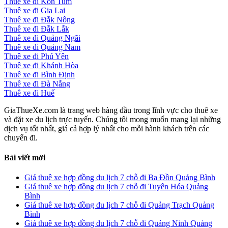
Thuê xe đi Kon Tum
Thuê xe đi Gia Lai
Thuê xe đi Đắk Nông
Thuê xe đi Đắk Lắk
Thuê xe đi Quảng Ngãi
Thuê xe đi Quảng Nam
Thuê xe đi Phú Yên
Thuê xe đi Khánh Hòa
Thuê xe đi Bình Định
Thuê xe đi Đà Nẵng
Thuê xe đi Huế
GiaThueXe.com là trang web hàng đầu trong lĩnh vực cho thuê xe
và đặt xe du lịch trực tuyến. Chúng tôi mong muốn mang lại những
dịch vụ tốt nhất, giá cả hợp lý nhất cho mỗi hành khách trên các
chuyến đi.
Bài viết mới
Giá thuê xe hợp đồng du lịch 7 chỗ đi Ba Đồn Quảng Bình
Giá thuê xe hợp đồng du lịch 7 chỗ đi Tuyên Hóa Quảng
Bình
Giá thuê xe hợp đồng du lịch 7 chỗ đi Quảng Trạch Quảng
Bình
Giá thuê xe hợp đồng du lịch 7 chỗ đi Quảng Ninh Quảng