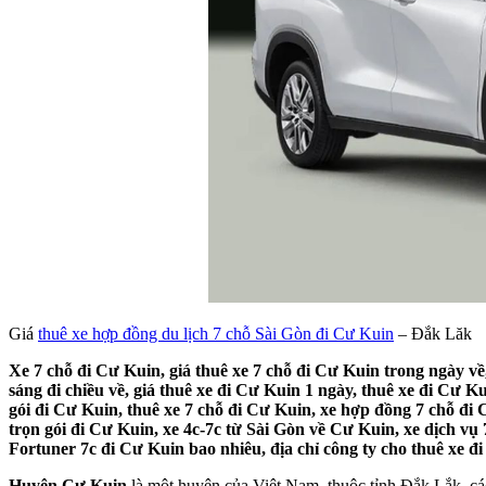
Giá
thuê xe hợp đồng du lịch 7 chỗ Sài Gòn đi Cư Kuin
– Đắk Lăk
Xe 7 chỗ đi Cư Kuin, giá thuê xe 7 chỗ đi Cư Kuin trong ngày về,
sáng đi chiều về, giá thuê xe đi Cư Kuin 1 ngày, thuê xe đi Cư K
gói đi Cư Kuin, thuê xe 7 chỗ đi Cư Kuin, xe hợp đồng 7 chỗ đi C
trọn gói đi Cư Kuin, xe 4c-7c từ Sài Gòn về Cư Kuin, xe dịch vụ
Fortuner 7c đi Cư Kuin bao nhiêu, địa chỉ công ty cho thuê xe đi
Huyện Cư Kuin
là một huyện của Việt Nam, thuộc tỉnh Đắk Lắk, 