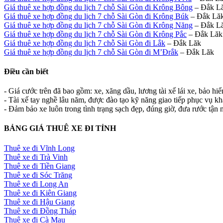
Giá thuê xe hợp đồng du lịch 7 chỗ Sài Gòn đi Krông Bông
– Đắk L
Giá thuê xe hợp đồng du lịch 7 chỗ Sài Gòn đi Krông Búk
– Đắk Lă
Giá thuê xe hợp đồng du lịch 7 chỗ Sài Gòn đi Krông Năng
– Đắk L
Giá thuê xe hợp đồng du lịch 7 chỗ Sài Gòn đi Krông Pắc
– Đắk Lăk
Giá thuê xe hợp đồng du lịch 7 chỗ Sài Gòn đi Lắk
– Đắk Lăk
Giá thuê xe hợp đồng du lịch 7 chỗ Sài Gòn đi M’Đrắk
– Đắk Lăk
Điều cần biết
- Giá cước trên đã bao gồm: xe, xăng dầu, lương tài xế lái xe, bảo hi
- Tài xế tay nghề lâu năm, được đào tạo kỹ năng giao tiếp phục vụ k
- Đảm bảo xe luôn trong tình trạng sạch đẹp, đúng giờ, đưa rước tận n
BẢNG GIÁ THUÊ XE ĐI TỈNH
Thuê xe đi Vĩnh Long
Thuê xe đi Trà Vinh
Thuê xe đi Tiền Giang
Thuê xe đi Sóc Trăng
Thuê xe đi Long An
Thuê xe đi Kiên Giang
Thuê xe đi Hậu Giang
Thuê xe đi Đồng Tháp
Thuê xe đi Cà Mau