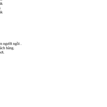
ăk
k
ăk
ểm người ngồi .
hách hàng.
ơi.