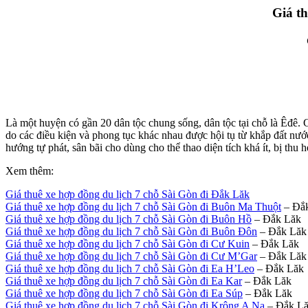
Giá t
Là một huyện có gần 20 dân tộc chung sống, dân tộc tại chỗ là Êđê. Cò
do các điều kiện và phong tục khác nhau được hội tụ từ khắp đất nướ
hướng tự phát, sân bãi cho dùng cho thể thao diện tích khá ít, bị thu 
Xem thêm:
Giá thuê xe hợp đồng du lịch 7 chỗ Sài Gòn đi Đắk Lăk
Giá thuê xe hợp đồng du lịch 7 chỗ Sài Gòn đi Buôn Ma Thuột
– Đắ
Giá thuê xe hợp đồng du lịch 7 chỗ Sài Gòn đi Buôn Hồ
– Đắk Lăk
Giá thuê xe hợp đồng du lịch 7 chỗ Sài Gòn đi Buôn Đôn
– Đắk Lăk
Giá thuê xe hợp đồng du lịch 7 chỗ Sài Gòn đi Cư Kuin
– Đắk Lăk
Giá thuê xe hợp đồng du lịch 7 chỗ Sài Gòn đi Cư M’Gar
– Đắk Lăk
Giá thuê xe hợp đồng du lịch 7 chỗ Sài Gòn đi Ea H’Leo
– Đắk Lăk
Giá thuê xe hợp đồng du lịch 7 chỗ Sài Gòn đi Ea Kar
– Đắk Lăk
Giá thuê xe hợp đồng du lịch 7 chỗ Sài Gòn đi Ea Súp
– Đắk Lăk
Giá thuê xe hợp đồng du lịch 7 chỗ Sài Gòn đi Krông A Na
– Đắk L