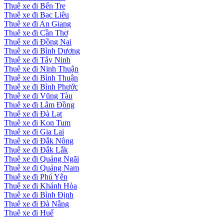
Thuê xe đi Bến Tre
Thuê xe đi Bạc Liêu
Thuê xe đi An Giang
Thuê xe đi Cần Thơ
Thuê xe đi Đồng Nai
Thuê xe đi Bình Dương
Thuê xe đi Tây Ninh
Thuê xe đi Ninh Thuận
Thuê xe đi Bình Thuận
Thuê xe đi Bình Phước
Thuê xe đi Vũng Tàu
Thuê xe đi Lâm Đồng
Thuê xe đi Đà Lạt
Thuê xe đi Kon Tum
Thuê xe đi Gia Lai
Thuê xe đi Đắk Nông
Thuê xe đi Đắk Lắk
Thuê xe đi Quảng Ngãi
Thuê xe đi Quảng Nam
Thuê xe đi Phú Yên
Thuê xe đi Khánh Hòa
Thuê xe đi Bình Định
Thuê xe đi Đà Nẵng
Thuê xe đi Huế