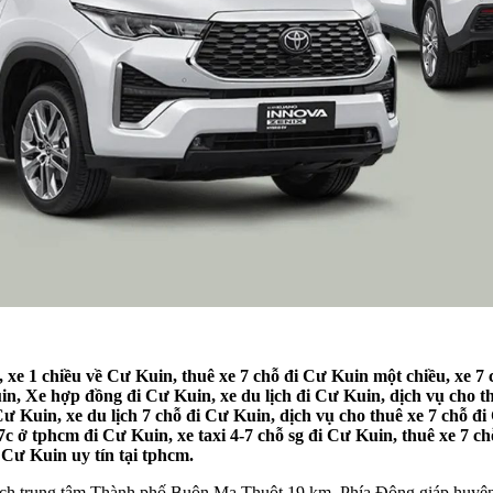
 xe 1 chiều về Cư Kuin, thuê xe 7 chỗ đi Cư Kuin một chiều, xe 7 
uin, Xe hợp đồng đi Cư Kuin, xe du lịch đi Cư Kuin, dịch vụ cho t
ư Kuin, xe du lịch 7 chỗ đi Cư Kuin, dịch vụ cho thuê xe 7 chỗ đi
 7c ở tphcm đi Cư Kuin, xe taxi 4-7 chỗ sg đi Cư Kuin, thuê xe 7 
 Cư Kuin uy tín tại tphcm.
cách trung tâm Thành phố Buôn Ma Thuột 19 km. Phía Đông giáp huy