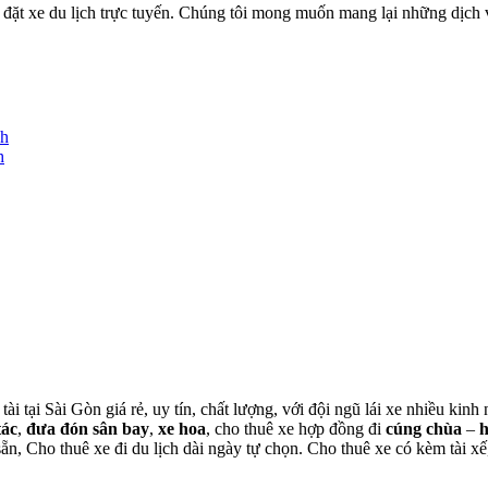
ặt xe du lịch trực tuyến. Chúng tôi mong muốn mang lại những dịch vụ
nh
h
tài tại Sài Gòn giá rẻ, uy tín, chất lượng, với đội ngũ lái xe nhiều ki
tác
,
đưa đón sân bay
,
xe hoa
, cho thuê xe hợp đồng đi
cúng chùa
–
 sẵn, Cho thuê xe đi du lịch dài ngày tự chọn. Cho thuê xe có kèm tài xế