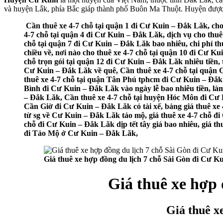
và huyện Lắk, phía Bắc giáp thành phố Buôn Ma Thuột. Huyện được 
Cần thuê xe 4-7 chỗ tại quận 1 đi Cư Kuin – Đắk Lăk, cho
4-7 chỗ tại quận 4 đi Cư Kuin – Đắk Lăk, dịch vụ cho thuê
chỗ tại quận 7 đi Cư Kuin – Đắk Lăk bao nhiêu, chi phí th
chiều về, nơi nào cho thuê xe 4-7 chỗ tại quận 10 đi Cư Ku
chỗ trọn gói tại quận 12 đi Cư Kuin – Đắk Lăk nhiêu tiền
Cư Kuin – Đắk Lăk về quê, Cần thuê xe 4-7 chỗ tại quận 
thuê xe 4-7 chỗ tại quận Tân Phú tphcm đi Cư Kuin – Đắk 
Bình đi Cư Kuin – Đắk Lăk vào ngày lễ bao nhiêu tiền, là
– Đắk Lăk, Cần thuê xe 4-7 chỗ tại huyện Hóc Môn đi Cư K
Cần Giờ đi Cư Kuin – Đắk Lăk có tài xế, bảng giá thuê xe 
từ sg về Cư Kuin – Đắk Lăk tảo mộ, giá thuê xe 4-7 chỗ đi
chỗ đi Cư Kuin – Đắk Lăk dịp tết tây giá bao nhiêu, giá thu
đi Tảo Mộ ở Cư Kuin – Đắk Lăk,
Giá thuê xe hợp đồng du lịch 7 chỗ Sài Gòn đi Cư K
Giá thuê xe hợp
Giá thuê x