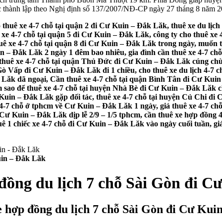
thành lập theo Nghị định số 137/2007/NĐ-CP ngày 27 tháng 8 năm 200
 thuê xe 4-7 chỗ tại quận 2 đi Cư Kuin – Đắk Lăk, thuê xe du lịc
 xe 4-7 chỗ tại quận 5 đi Cư Kuin – Đắk Lăk, công ty cho thuê xe 
uê xe 4-7 chỗ tại quận 8 đi Cư Kuin – Đắk Lăk trong ngày, muốn 
in – Đắk Lăk 2 ngày 1 đêm bao nhiêu, gia đình cần thuê xe 4-7 chỗ
, thuê xe 4-7 chỗ tại quận Thủ Đức đi Cư Kuin – Đắk Lăk cúng chù
Gò Vấp đi Cư Kuin – Đắk Lăk đi 1 chiều, cho thuê xe du lịch 4-7
Lăk dã ngoại, Cần thuê xe 4-7 chỗ tại quận Bình Tân đi Cư Kuin 
m sao để thuê xe 4-7 chỗ tại huyện Nhà Bè đi Cư Kuin – Đắk Lăk 
uin – Đắk Lăk gặp đối tác, thuê xe 4-7 chỗ tại huyện Củ Chi đi C
4-7 chỗ ở tphcm về Cư Kuin – Đắk Lăk 1 ngày, giá thuê xe 4-7 chỗ 
 Cư Kuin – Đắk Lăk dịp lễ 2/9 – 1/5 tphcm, cần thuê xe hợp đồng 
ê 1 chiếc xe 4-7 chỗ đi Cư Kuin – Đắk Lăk vào ngày cuối tuần, giá 
uin – Đắk Lăk
 đồng du lịch 7 chỗ Sài Gòn đi C
e hợp đồng du lịch 7 chỗ Sài Gòn đi Cư Kui