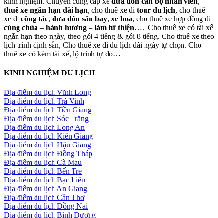
kinh nghiệm. Chuyên cung cấp xe
đưa đón cán bộ nhân viên
,
thuê xe ngắn hạn dài hạn
, cho thuê xe đi
tour du lịch
, cho thuê
xe đi
công tác
,
đưa đón sân bay
,
xe hoa
, cho thuê xe hợp đồng đi
cúng chùa
–
hành hương
–
làm từ thiện
….. Cho thuê xe có tài xế
ngắn hạn theo ngày, theo gói 4 tiềng & gói 8 tiếng. Cho thuê xe theo
lịch trình định sẵn, Cho thuê xe đi du lịch dài ngày tự chọn. Cho
thuê xe có kèm tài xế, lộ trình tự do…
KINH NGHIỆM DU LỊCH
Địa điểm du lịch Vĩnh Long
Địa điểm du lịch Trà Vinh
Địa điểm du lịch Tiền Giang
Địa điểm du lịch Sóc Trăng
Địa điểm du lịch Long An
Địa điểm du lịch Kiên Giang
Địa điểm du lịch Hậu Giang
Địa điểm du lịch Đồng Tháp
Địa điểm du lịch Cà Mau
Địa điểm du lịch Bến Tre
Địa điểm du lịch Bạc Liêu
Địa điểm du lịch An Giang
Địa điểm du lịch Cần Thơ
Địa điểm du lịch Đồng Nai
Địa điểm du lịch Bình Dương