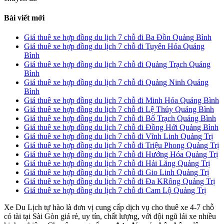
Bài viết mới
Giá thuê xe hợp đồng du lịch 7 chỗ đi Ba Đồn Quảng Bình
Giá thuê xe hợp đồng du lịch 7 chỗ đi Tuyên Hóa Quảng
Bình
Giá thuê xe hợp đồng du lịch 7 chỗ đi Quảng Trạch Quảng
Bình
Giá thuê xe hợp đồng du lịch 7 chỗ đi Quảng Ninh Quảng
Bình
Giá thuê xe hợp đồng du lịch 7 chỗ đi Minh Hóa Quảng Bình
Giá thuê xe hợp đồng du lịch 7 chỗ đi Lệ Thủy Quảng Bình
Giá thuê xe hợp đồng du lịch 7 chỗ đi Bố Trạch Quảng Bình
Giá thuê xe hợp đồng du lịch 7 chỗ đi Đồng Hới Quảng Bình
Giá thuê xe hợp đồng du lịch 7 chỗ đi Vĩnh Linh Quảng Trị
Giá thuê xe hợp đồng du lịch 7 chỗ đi Triệu Phong Quảng Trị
Giá thuê xe hợp đồng du lịch 7 chỗ đi Hướng Hóa Quảng Trị
Giá thuê xe hợp đồng du lịch 7 chỗ đi Hải Lăng Quảng Trị
Giá thuê xe hợp đồng du lịch 7 chỗ đi Gio Linh Quảng Trị
Giá thuê xe hợp đồng du lịch 7 chỗ đi Đa KRông Quảng Trị
Giá thuê xe hợp đồng du lịch 7 chỗ đi Cam Lộ Quảng Trị
Xe Du Lịch tự hào là đơn vị cung cấp dịch vụ cho thuê xe 4-7 chỗ
có tài tại Sài Gòn giá rẻ, uy tín, chất lượng, với đội ngũ lái xe nhiều