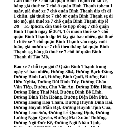
Cần thuê xe 7 chỗ tại quận Bình Thạnh có tài xế,
bảng giá thuê xe 7 chỗ ở quận Bình Thạnh tphcm 1
ngày, giá thuê xe 7 chỗ quận Bình Thạnh dịp tết đi
1 chiều, giá thuê xe 7 chỗ từ quận Bình Thạnh sg đi
tảo mộ, giá thuê xe 7 chỗ quận Bình Thạnh dịp lễ
2/9 – 1/5 tphcm, cần thuê xe hợp đồng 7 chỗ quận
Bình Thạnh ngày lễ 30/4, Tôi muốn thuê xe 7 chỗ
quận Bình Thạnh dịp tết tây giá bao nhiêu, giá thuê
1 chiếc xe 7 chỗ quận Bình Thạnh vào ngày cuối
tuần, giá mướn xe 7 chỗ theo tháng tại quận Bình
Thạnh sg, báo giá thuê xe 7 chỗ từ quận Bình
Thạnh đi Tảo Mộ,
Bao xe 7 chỗ trọn gói ở Quận Bình Thạnh trong
ngày về bao nhiêu, Đường 30/4, Đường Bạch Đằng,
Đường Bình Lợi, Đường Bình Quới, Đường Bùi
Hữu Nghĩa, Đường Bùi Đình Túy, Đường Châu
Văn Tiếp, Đường Chu Văn An, Đường Diên Hồng,
Đường Đặng Thai Mai, Đường Đinh Bộ Lĩnh,
Đường Đinh Tiên Hoàng, Đường Điện Biên Phủ,
Đường Hoàng Hoa Thám, Đường Huỳnh Đình Hai,
Đường Huỳnh Mẫn Đạt, Đường Huỳnh Tịnh Của,
Đường Lam Sơn, Đường Lê Quang Định, Đường
Lương Ngọc Quyến, Đường Mai Xuân Thưởng,
Đường Ngô Đức Kế, Đường Ngô Nhân Tịnh,