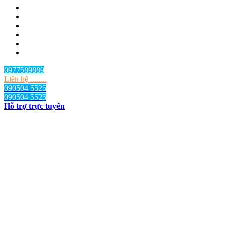
0977589889
Liên hệ ........
090504 5525
090504 5525
Hỗ trợ trực tuyến