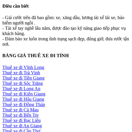
Điều cần biết
- Giá cước trên đã bao gồm: xe, xăng dầu, lương tài xế lái xe, bảo
hiểm người ngồi .
- Tài xế tay nghề lâu năm, được đào tạo kỹ năng giao tiếp phục vụ
khách hàng.
- Đảm bảo xe luôn trong tình trạng sạch đẹp, đúng giờ, đưa rước tận
nơi.
BẢNG GIÁ THUÊ XE ĐI TỈNH
Thuê xe đi Vĩnh Long
Thuê xe đi Trà Vinh
Thuê xe đi Tiền Giang
Thuê xe đi Sóc Trăng
Thuê xe đi Long An
Thuê xe đi Kiên Giang
Thuê xe đi Hậu Giang
Thuê xe đi Đồng Tháp
Thuê xe đi Cà Mau
Thuê xe đi Bến Tre
Thuê xe đi Bạc Liêu
Thuê xe đi An Giang
Thuê xe đi Cần Thơ