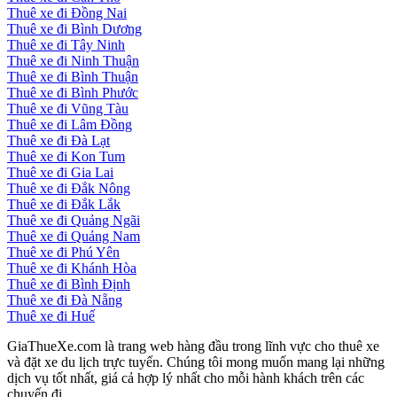
Thuê xe đi Đồng Nai
Thuê xe đi Bình Dương
Thuê xe đi Tây Ninh
Thuê xe đi Ninh Thuận
Thuê xe đi Bình Thuận
Thuê xe đi Bình Phước
Thuê xe đi Vũng Tàu
Thuê xe đi Lâm Đồng
Thuê xe đi Đà Lạt
Thuê xe đi Kon Tum
Thuê xe đi Gia Lai
Thuê xe đi Đắk Nông
Thuê xe đi Đắk Lắk
Thuê xe đi Quảng Ngãi
Thuê xe đi Quảng Nam
Thuê xe đi Phú Yên
Thuê xe đi Khánh Hòa
Thuê xe đi Bình Định
Thuê xe đi Đà Nẵng
Thuê xe đi Huế
GiaThueXe.com là trang web hàng đầu trong lĩnh vực cho thuê xe
và đặt xe du lịch trực tuyến. Chúng tôi mong muốn mang lại những
dịch vụ tốt nhất, giá cả hợp lý nhất cho mỗi hành khách trên các
chuyến đi.