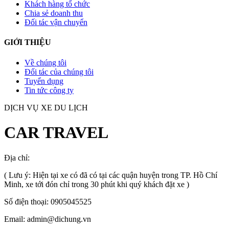
Khách hàng tổ chức
Chia sẻ doanh thu
Đối tác vận chuyển
GIỚI THIỆU
Về chúng tôi
Đối tác của chúng tôi
Tuyển dụng
Tin tức công ty
DỊCH VỤ XE DU LỊCH
CAR TRAVEL
Địa chỉ:
TP.HCM
, Việt Nam
( Lưu ý: Hiện tại xe có đã có tại các quận huyện trong TP. Hồ Chí
Minh, xe tới đón chỉ trong 30 phút khi quý khách đặt xe )
Số điện thoại: 0905045525
Email: admin@dichung.vn