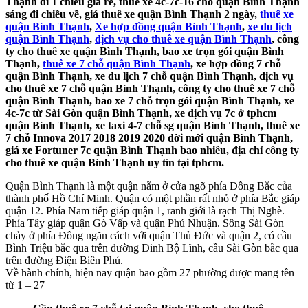
Thạnh đi 1 chiều giá rẻ, thuê xe 4c-7c-16 chỗ quận Bình Thạnh
sáng đi chiều về, giá thuê xe quận Bình Thạnh 2 ngày,
thuê xe
quận Bình Thạnh
,
Xe hợp đồng quận Bình Thạnh
,
xe du lịch
quận Bình Thạnh
,
dịch vụ cho thuê xe quận Bình Thạnh
, công
ty cho thuê xe quận Bình Thạnh, bao xe trọn gói quận Bình
Thạnh,
thuê xe 7 chỗ quận Bình Thạnh
, xe hợp đồng 7 chỗ
quận Bình Thạnh, xe du lịch 7 chỗ quận Bình Thạnh, dịch vụ
cho thuê xe 7 chỗ quận Bình Thạnh, công ty cho thuê xe 7 chỗ
quận Bình Thạnh, bao xe 7 chỗ trọn gói quận Bình Thạnh, xe
4c-7c từ Sài Gòn quận Bình Thạnh, xe dịch vụ 7c ở tphcm
quận Bình Thạnh, xe taxi 4-7 chỗ sg quận Bình Thạnh, thuê xe
7 chỗ Innova 2017 2018 2019 2020 đời mới quận Bình Thạnh,
giá xe Fortuner 7c quận Bình Thạnh bao nhiêu, địa chỉ công ty
cho thuê xe quận Bình Thạnh uy tín tại tphcm.
Quận Bình Thạnh là một quận nằm ở cửa ngõ phía Đông Bắc của
thành phố Hồ Chí Minh. Quận có một phần rất nhỏ ở phía Bắc giáp
quận 12. Phía Nam tiếp giáp quận 1, ranh giới là rạch Thị Nghè.
Phía Tây giáp quận Gò Vấp và quận Phú Nhuận. Sông Sài Gòn
chảy ở phía Đông ngăn cách với quận Thủ Đức và quận 2, có cầu
Bình Triệu bắc qua trên đường Đinh Bộ Lĩnh, cầu Sài Gòn bắc qua
trên đường Điện Biên Phủ.
Về hành chính, hiện nay quận bao gồm 27 phường được mang tên
từ 1 – 27