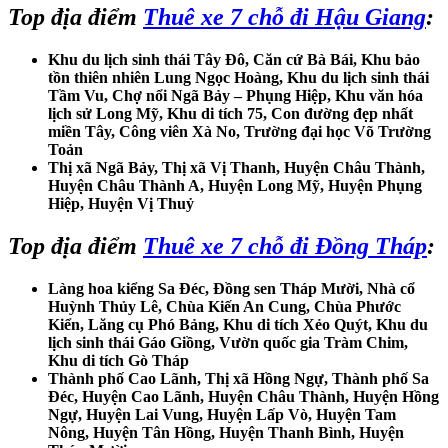
Top địa điểm
Thuê xe 7 chỗ đi Hậu Giang
:
Khu du lịch sinh thái Tây Đô, Căn cứ Bà Bái, Khu bảo
tồn thiên nhiên Lung Ngọc Hoàng, Khu du lịch sinh thái
Tầm Vu, Chợ nổi Ngã Bảy – Phụng Hiệp, Khu văn hóa
lịch sử Long Mỹ, Khu di tích 75, Con đường đẹp nhất
miền Tây, Công viên Xà No, Trường đại học Võ Trường
Toản
Thị xã Ngã Bảy, Thị xã Vị Thanh, Huyện Châu Thành,
Huyện Châu Thành A, Huyện Long Mỹ, Huyện Phụng
Hiệp, Huyện Vị Thuỷ
Top địa điểm
Thuê xe 7 chỗ đi Đồng Tháp
:
Làng hoa kiểng Sa Đéc, Đồng sen Tháp Mười, Nhà cổ
Huỳnh Thủy Lê, Chùa Kiến An Cung, Chùa Phước
Kiển, Lăng cụ Phó Bảng, Khu di tích Xẻo Quýt, Khu du
lịch sinh thái Gáo Giồng, Vườn quốc gia Tràm Chim,
Khu di tích Gò Tháp
Thành phố Cao Lãnh, Thị xã Hồng Ngự, Thành phố Sa
Đéc, Huyện Cao Lãnh, Huyện Châu Thành, Huyện Hồng
Ngự, Huyện Lai Vung, Huyện Lấp Vò, Huyện Tam
Nông, Huyện Tân Hồng, Huyện Thanh Bình, Huyện