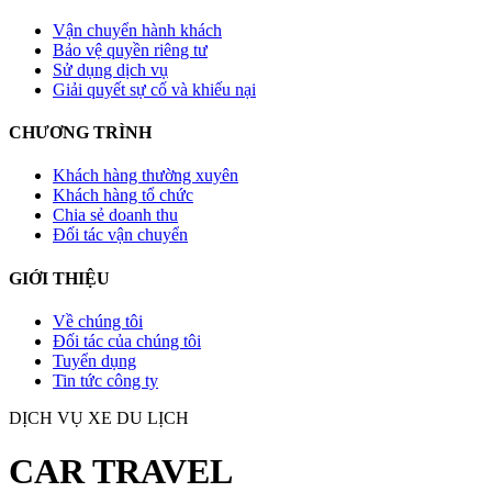
Vận chuyển hành khách
Bảo vệ quyền riêng tư
Sử dụng dịch vụ
Giải quyết sự cố và khiếu nại
CHƯƠNG TRÌNH
Khách hàng thường xuyên
Khách hàng tổ chức
Chia sẻ doanh thu
Đối tác vận chuyển
GIỚI THIỆU
Về chúng tôi
Đối tác của chúng tôi
Tuyển dụng
Tin tức công ty
DỊCH VỤ XE DU LỊCH
CAR TRAVEL