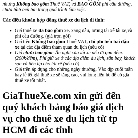
nhưng
Không bao gồm
Thuế VAT, và
BAO GỒM
phí cầu đường,
chưa tính bến bãi trong quá trình làm việc.
Các điều khoản hợp đồng thuê xe du lịch đi tỉnh:
Giá thuê xe
đã bao gồm
xe, xăng dầu, lương tài xế lái xe,và
phí cầu đường. (giá trọn gói)
Giá trên
Không bao gồm
Thuế VAT,
chi phí bến bãi đậu
xe
tại các địa điểm tham quan du lịch (nếu có)
Giá
chưa bao gồm
: Ăn nghỉ của lái xe nếu đi qua đêm.
(200k/đêm), Phí giữ xe ở các địa điểm du lịch, sân bay, khách
sạn và tiền tip cho tài xế (nếu có)
Giá trên áp dụng cho những ngày thường, Vào dịp cuối tuần
hay lễ tết giá thuê xe sẽ tăng cao, vui lòng liên hệ để có giá
thuê xe tốt nhất.
GiaThueXe.com
xin gửi đến
quý khách bảng báo giá dịch
vụ cho thuê xe du lịch từ tp
HCM đi các tỉnh