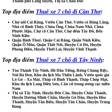
Thành phố Long xuyên, Thị xã Châu Đốc
Top địa điểm
Thuê xe 7 chỗ đi Cần Thơ
:
Chợ nổi Cái Răng, Vườn Cần Thơ, Vườn cò Bằng Lăng,
Nhà cổ Bình Thủy, Chùa Ông, Chùa Nam Nhã, Chùa
Phước Hậu, Chợ cổ Cần Thơ, Chợ đêm Tây Đô, Bến
Ninh Kiều
Quận Bình Thuỷ, Quận Cái Răng, Quận Ninh Kiều,
Quận Ô Môn, Quận Thốt Nốt, Huyện Cờ Đỏ, Huyện
Phong Điền, Huyện Thới Lai, Huyện Vĩnh Thạnh
Top địa điểm
Thuê xe 7 chỗ đi Tây Ninh
:
Tòa Thánh Tây Ninh, Hồ Dầu Tiếng, Rừng Chàng Riệc,
Núi Bà Đen, Khu du lịch Ma Thiên Lãnh, Vườn quốc gia
Lò Gò – Xa Mát, Tháp cổ Bình Thạnh, Tháp Chóp Mạt,
Khu du lịch Long Điền Sơn, Căn cứ trung ương cục miền
Nam
Thị xã Tây Ninh, Huyện Bến Cầu, Huyện Châu Thành,
Huyện Dương Minh Châu, Huyện Gò Dầu, Huyện Hòa
Thành, Huyện Tân Biên, Huyện Tân Châu, Huyện Trảng
Bàng