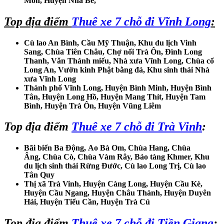
Môn, Huyện Nhà Bè,
Top địa điểm
Thuê xe 7 chỗ đi Vĩnh Long
:
Cù lao An Bình, Cầu Mỹ Thuận, Khu du lịch Vinh
Sang, Chùa Tiên Châu, Chợ nổi Trà Ôn, Đình Long
Thanh, Văn Thánh miếu, Nhà xưa Vĩnh Long, Chùa cổ
Long An, Vườn kinh Phật bằng đá, Khu sinh thái Nhà
xưa Vĩnh Long
Thành phố Vĩnh Long, Huyện Bình Minh, Huyện Bình
Tân, Huyện Long Hồ, Huyện Mang Thít, Huyện Tam
Bình, Huyện Trà Ôn, Huyện Vũng Liêm
Top địa điểm
Thuê xe 7 chỗ đi Trà Vinh
:
Bãi biển Ba Động, Ao Bà Om, Chùa Hang, Chùa
Âng, Chùa Cò, Chùa Vàm Rây, Bảo tàng Khmer, Khu
du lịch sinh thái Rừng Đước, Cù lao Long Trị, Cù lao
Tân Quy
Thị xã Trà Vinh, Huyện Càng Long, Huyện Cầu Kè,
Huyện Cầu Ngang, Huyện Châu Thành, Huyện Duyên
Hải, Huyện Tiểu Cần, Huyện Trà Cú
Top địa điểm
Thuê xe 7 chỗ đi Tiền Giang
: