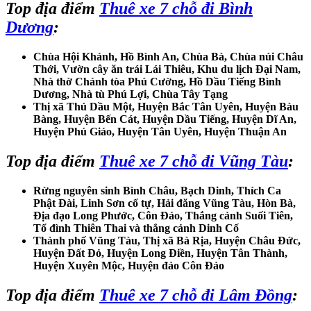
Top địa điểm
Thuê xe 7 chỗ đi Bình
Dương
:
Chùa Hội Khánh, Hồ Bình An, Chùa Bà, Chùa núi Châu
Thới, Vườn cây ăn trái Lái Thiêu, Khu du lịch Đại Nam,
Nhà thờ Chánh tòa Phú Cường, Hồ Dầu Tiếng Bình
Dương, Nhà tù Phú Lợi, Chùa Tây Tạng
Thị xã Thủ Dầu Một, Huyện Bắc Tân Uyên, Huyện Bàu
Bàng, Huyện Bến Cát, Huyện Dầu Tiếng, Huyện Dĩ An,
Huyện Phú Giáo, Huyện Tân Uyên, Huyện Thuận An
Top địa điểm
Thuê xe 7 chỗ đi Vũng Tàu
:
Rừng nguyên sinh Bình Châu, Bạch Dinh, Thích Ca
Phật Đài, Linh Sơn cổ tự, Hải đăng Vũng Tàu, Hòn Bà,
Địa đạo Long Phước, Côn Đảo, Thắng cảnh Suối Tiên,
Tổ đình Thiên Thai và thắng cảnh Dinh Cố
Thành phố Vũng Tàu, Thị xã Bà Rịa, Huyện Châu Đức,
Huyện Đất Đỏ, Huyện Long Điền, Huyện Tân Thành,
Huyện Xuyên Mộc, Huyện đảo Côn Đảo
Top địa điểm
Thuê xe 7 chỗ đi Lâm Đồng
: