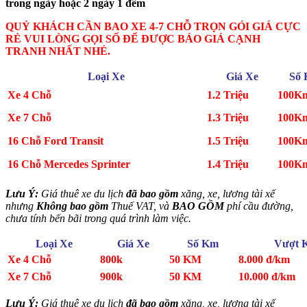
trong ngày hoặc 2 ngày 1 đêm
QUÝ KHÁCH CẦN BAO XE 4-7 CHỖ TRỌN GÓI GIÁ CỰC
RẺ VUI LÒNG GỌI SỐ ĐỂ ĐƯỢC BÁO GIÁ CẠNH
TRANH NHẤT NHÉ.
Loại Xe
Giá Xe
Số
Xe 4 Chỗ
1.2 Triệu
100K
Xe 7 Chỗ
1.3 Triệu
100K
16 Chỗ Ford Transit
1.5 Triệu
100K
16 Chỗ Mercedes Sprinter
1.4 Triệu
100K
Lưu Ý:
Giá thuê xe du lịch
đã bao gồm
xăng, xe, lương tài xế
nhưng
Không bao gồm
Thuế VAT, và
BAO GỒM
phí cầu đường,
chưa tính bến bãi trong quá trình làm việc.
Loại Xe
Giá Xe
Số Km
Vượt 
Xe 4 Chỗ
800k
50 KM
8.000 đ/km
Xe 7 Chỗ
900k
50 KM
10.000 đ/km
Lưu Ý:
Giá thuê xe du lịch
đã bao gồm
xăng, xe, lương tài xế