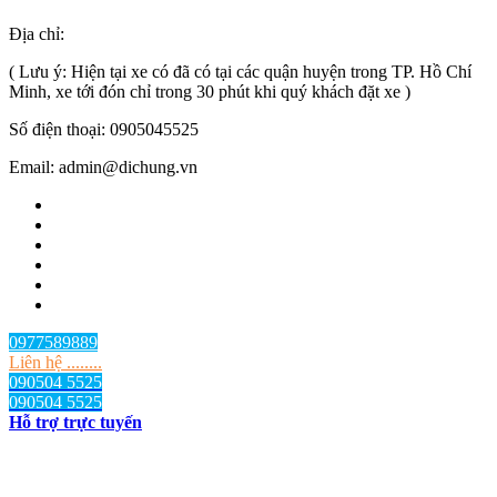
Địa chỉ:
TP.HCM
, Việt Nam
( Lưu ý: Hiện tại xe có đã có tại các quận huyện trong TP. Hồ Chí
Minh, xe tới đón chỉ trong 30 phút khi quý khách đặt xe )
Số điện thoại: 0905045525
Email: admin@dichung.vn
0977589889
Liên hệ ........
090504 5525
090504 5525
Hỗ trợ trực tuyến