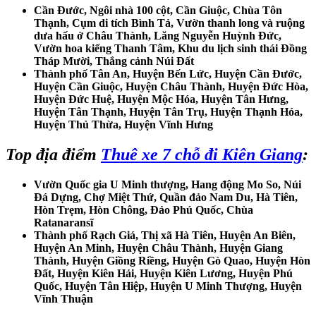
Cần Đước, Ngôi nhà 100 cột, Cần Giuộc, Chùa Tôn
Thạnh, Cụm di tích Bình Tả, Vườn thanh long và ruộng
dưa hấu ở Châu Thành, Lăng Nguyễn Huỳnh Đức,
Vườn hoa kiểng Thanh Tâm, Khu du lịch sinh thái Đồng
Tháp Mười, Thắng cảnh Núi Đất
Thành phố Tân An, Huyện Bến Lức, Huyện Cần Đước,
Huyện Cần Giuộc, Huyện Châu Thành, Huyện Đức Hòa,
Huyện Đức Huệ, Huyện Mộc Hóa, Huyện Tân Hưng,
Huyện Tân Thạnh, Huyện Tân Trụ, Huyện Thạnh Hóa,
Huyện Thủ Thừa, Huyện Vĩnh Hưng
Top địa điểm
Thuê xe 7 chỗ đi Kiên Giang
:
Vườn Quốc gia U Minh thượng, Hang động Mo So, Núi
Đá Dựng, Chợ Miệt Thứ, Quần đảo Nam Du, Hà Tiên,
Hòn Trẹm, Hòn Chông, Đảo Phú Quốc, Chùa
Ratanaransĩ
Thành phố Rạch Giá, Thị xã Hà Tiên, Huyện An Biên,
Huyện An Minh, Huyện Châu Thành, Huyện Giang
Thành, Huyện Giồng Riềng, Huyện Gò Quao, Huyện Hòn
Đất, Huyện Kiên Hải, Huyện Kiên Lương, Huyện Phú
Quốc, Huyện Tân Hiệp, Huyện U Minh Thượng, Huyện
Vĩnh Thuận