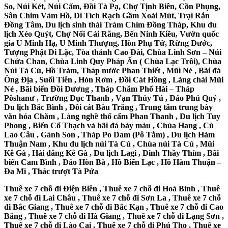
So, Núi Két, Núi Cấm, Đồi Tà Pạ, Chợ Tịnh Biên, Cồn Phụng,
Sân Chim Vàm Hồ, Di Tích Rạch Gầm Xoài Mút, Trại Rắn
Đồng Tâm, Du lịch sinh thái Tràm Chim Đồng Tháp, Khu du
lịch Xẻo Quýt, Chợ Nổi Cái Răng, Bến Ninh Kiều, Vườn quốc
gia U Minh Hạ, U Minh Thượng, Hòn Phụ Tử, Rừng Đước,
Tượng Phật Di Lặc, Tòa thánh Cao Đài, Chùa Linh Sơn – Núi
Chứa Chan, Chùa Linh Quy Pháp Ấn ( Chùa Lạc Trôi), Chùa
Núi Tà Cú, Hồ Tràm, Tháp nước Phan Thiết , Mũi Né , Bãi đá
Ông Địa , Suối Tiên , Hòn Rơm , Đồi Cát Hồng , Làng chài Mũi
Né , Bãi biển Đồi Dương , Tháp Chăm Phố Hài – Tháp
Pôshanư , Trường Dục Thanh , Vạn Thủy Tú , Đảo Phú Quý ,
Du lịch Bắc Bình , Đồi cát Bàu Trắng , Trung tâm trung bày
văn hóa Chăm , Làng nghề thổ cẩm Phan Thanh , Du lịch Tuy
Phong , Biển Cổ Thạch và bãi đá bảy màu , Chùa Hang , Cù
Lao Câu , Gành Son , Tháp Po Dam (Pô Tằm) , Du lịch Hàm
Thuận Nam , Khu du lịch núi Tà Cú , Chùa núi Tà Cú , Mũi
Kê Gà , Hải đăng Kê Gà , Du lịch Lagi , Dinh Thầy Thím , Bãi
biển Cam Bình , Đảo Hòn Bà , Hồ Biển Lạc , Hồ Hàm Thuận –
Đa Mi , Thác trượt Tà Pứa
Thuê xe 7 chỗ đi Điện Biên , Thuê xe 7 chỗ đi Hoà Bình , Thuê
xe 7 chỗ đi Lai Châu , Thuê xe 7 chỗ đi Sơn La , Thuê xe 7 chỗ
đi Bắc Giang , Thuê xe 7 chỗ đi Bắc Kạn , Thuê xe 7 chỗ đi Cao
Bằng , Thuê xe 7 chỗ đi Hà Giang , Thuê xe 7 chỗ đi Lạng Sơn ,
Thuê xe 7 chỗ đi Lào Cai , Thuê xe 7 chỗ đi Phú Thọ , Thuê xe