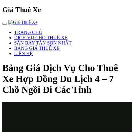
Giá Thuê Xe
TRANG CHỦ
DỊCH VỤ CHO THUÊ XE
SÂN BAY TÂN SƠN NHẤT
BẢNG GIÁ THUÊ XE
LIÊN HỆ
Bảng Giá Dịch Vụ Cho Thuê
Xe Hợp Đồng Du Lịch 4 – 7
Chỗ Ngồi Đi Các Tỉnh