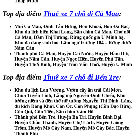
Tháp Mười
Top địa điểm
Thuê xe 7 chỗ đi Cà Mau
:
Mũi Cà Mau, Đình Tân Hưng, Hòn Khoai, Hòn Đá Bạc,
Khu du lịch biển Khai Long, Sân chim Cà Mau, Chợ nổi
Cà Mau, Đầm Thị Tường, Rừng quốc gia U Minh hạ,
Khu đa dạng sinh học Lâm ngư trường 184 – Rừng đước
Năm Căn
Thành phố Cà Mau, Huyện Cái Nước, Huyện Đầm Dơi,
Huyện Năm Căn, Huyện Ngọc Hiển, Huyện Phú Tân,
Huyện Thới Bình, Huyện Trần Văn Thời, Huyện U Minh
Top địa điểm
Thuê xe 7 chỗ đi Bến Tre
:
Khu du lịch Lan Vương, Vườn cây ăn trái Cái Mơn,
Chùa Tuyên Linh, Lăng mộ Nguyễn Đình Chiểu, Khu
tưởng niệm và đền thờ nữ tướng Nguyễn Thị Định, Làng
du kích Đồng Khởi, Cồn Ốc, Cồn Phụng (Cồn Đạo Dừa),
Cồn Qui, Cồn Tiên, Sân chim Vàm Hồ
Thành phố Bến Tre, Huyện Ba Tri, Huyện Bình Đại,
Huyện Châu Thành, Huyện Chợ Lách, Huyện Giồng
Trôm, Huyện Mỏ Cày Nam, Huyện Mỏ Cày Bắc, Huyện
Thạnh Phú