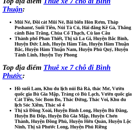
Top địa điểm
Thuê xe 7 chỗ đi Bình
Thuận
:
Mũi Né, Đồi cát Mũi Né, Bãi biển Hòn Rơm, Tháp
Poshanư, Suối Tiên, Núi Tà Cú, Hải đăng Kê Gà, Thắng
cảnh Bàu Trắng, Chùa Cổ Thạch, Cù lao Câu
Thành phố Phan Thiết, Thị xã La Gi, Huyện Bắc Bình,
Huyện Đức Linh, Huyện Hàm Tân, Huyện Hàm Thuận
Bắc, Huyện Hàm Thuận Nam, Huyện Phú Quý, Huyện
Tánh Linh, Huyện Tuy Phong
Top địa điểm
Thuê xe 7 chỗ đi Bình
Phước
:
Hồ suối Lam, Khu du lịch núi Bà Rá, thác Mơ, Vườn
quốc gia Bù Gia Mập, Tràng cỏ Bù Lạch, Vườn quốc gia
Cát Tiên, Sóc Bom Bo, Thác Đứng, Thác Voi, Khu du
lịch Sóc Xiêm, Thác số 4
Thị xã Đồng Xoài, Huyện Bình Long, Huyện Bù Đăng,
Huyện Bù Đốp, Huyện Bù Gia Mập, Huyện Chơn
Thành, Huyện Đồng Phù, Huyện Hớn Quản, Huyện Lộc
Ninh, Thị xã Phước Long, Huyện Phú Riềng