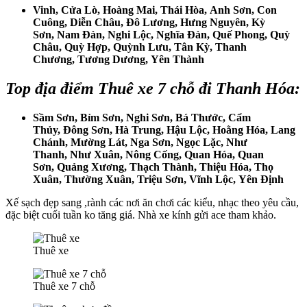
Vinh, Cửa Lò, Hoàng Mai, Thái Hòa, Anh Sơn, Con
Cuông, Diễn Châu, Đô Lương, Hưng Nguyên, Kỳ
Sơn, Nam Đàn, Nghi Lộc, Nghĩa Đàn, Quế Phong, Quỳ
Châu, Quỳ Hợp, Quỳnh Lưu, Tân Kỳ, Thanh
Chương, Tương Dương, Yên Thành
Top địa điểm
Thuê xe 7 chỗ đi Thanh Hóa
:
Sầm Sơn, Bỉm Sơn, Nghi Sơn, Bá Thước, Cẩm
Thủy, Đông Sơn, Hà Trung, Hậu Lộc, Hoằng Hóa, Lang
Chánh, Mường Lát, Nga Sơn, Ngọc Lặc, Như
Thanh, Như Xuân, Nông Cống, Quan Hóa, Quan
Sơn, Quảng Xương, Thạch Thành, Thiệu Hóa, Thọ
Xuân, Thường Xuân, Triệu Sơn, Vĩnh Lộc, Yên Định
Xế sạch đẹp sang ,rành các nơi ăn chơi các kiểu, nhạc theo yêu cầu,
đặc biệt cuối tuần ko tăng giá. Nhà xe kính gửi ace tham khảo.
Thuê xe
Thuê xe 7 chỗ