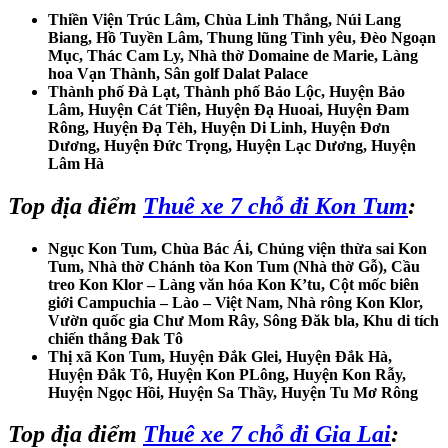
Thiền Viện Trúc Lâm, Chùa Linh Thắng, Núi Lang
Biang, Hồ Tuyền Lâm, Thung lũng Tình yêu, Đèo Ngoạn
Mục, Thác Cam Ly, Nhà thờ Domaine de Marie, Làng
hoa Vạn Thành, Sân golf Dalat Palace
Thành phố Đà Lạt, Thành phố Bảo Lộc, Huyện Bảo
Lâm, Huyện Cát Tiên, Huyện Đạ Huoai, Huyện Đam
Rông, Huyện Đạ Tẻh, Huyện Di Linh, Huyện Đơn
Dương, Huyện Đức Trọng, Huyện Lạc Dương, Huyện
Lâm Hà
Top địa điểm
Thuê xe 7 chỗ đi Kon Tum
:
Ngục Kon Tum, Chùa Bác Ái, Chủng viện thừa sai Kon
Tum, Nhà thờ Chánh tòa Kon Tum (Nhà thờ Gỗ), Cầu
treo Kon Klor – Làng văn hóa Kon K’tu, Cột mốc biên
giới Campuchia – Lào – Việt Nam, Nhà rông Kon Klor,
Vườn quốc gia Chư Mom Rây, Sông Đăk bla, Khu di tích
chiến thắng Đak Tô
Thị xã Kon Tum, Huyện Đắk Glei, Huyện Đắk Hà,
Huyện Đắk Tô, Huyện Kon PLông, Huyện Kon Rẫy,
Huyện Ngọc Hồi, Huyện Sa Thầy, Huyện Tu Mơ Rông
Top địa điểm
Thuê xe 7 chỗ đi Gia Lai
: