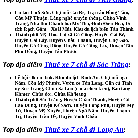
Cù lao Thới Sơn, Chợ nổi Cái Bè, Trại rắn Đồng Tâm,
Cầu Mỹ Thuận, Làng nghề truyền thống, Chùa Vĩnh
Tràng, Nhà thờ Chánh tòa Mỹ Tho, Đình Điều Hòa, Di
tích Rạch Gầm – Xoài Mút, Khu du lịch biển Tân Thành
Thành phố Mỹ Tho, Thị xã Gò Công, Huyện Cái Bè,
Huyện Cai Lậy, Huyện Châu Thành, Huyện Chợ Gạo,
Huyện Gò Công Đông, Huyện Gò Công Tây, Huyện Tân
Phú Đông, Huyện Tân Phước
Top địa điểm
Thuê xe 7 chỗ đi Sóc Trăng
:
Lễ hội Ok om bok, Khu du lịch Bình An, Chợ nổi ngã
Năm, Cồn Mỹ Phước, Vườn cò Tân Long, Căn cứ Tỉnh
ủy Sóc Trăng, Chùa Sà Lôn (chùa chén kiểu), Bảo tàng
Khmer, Chùa dơi, Chùa Kh’leang
Thành phố Sóc Trăng, Huyện Châu Thành, Huyện Cù
Lao Dung, Huyện Kế Sách, Huyện Long Phú, Huyện Mỹ
Tú, Huyện Mỹ Xuyên, Huyện Ngã Năm, Huyện Thạnh
Trị, Huyện Trần Đề, Huyện Vĩnh Châu
Top địa điểm
Thuê xe 7 chỗ đi Long An
: