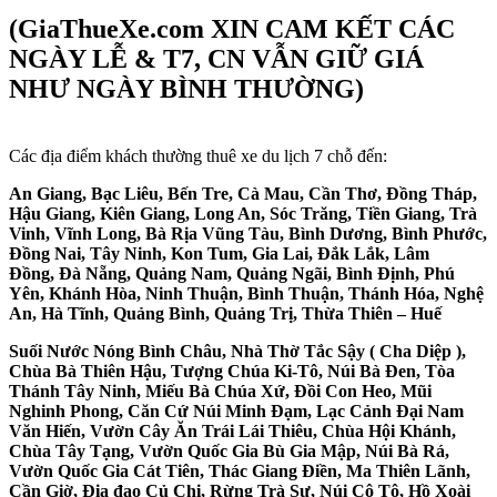
(GiaThueXe.com XIN CAM KẾT CÁC
NGÀY LỄ & T7, CN VẪN GIỮ GIÁ
NHƯ NGÀY BÌNH THƯỜNG)
Các địa điểm khách thường thuê xe du lịch 7 chỗ đến:
An Giang, Bạc Liêu, Bến Tre, Cà Mau, Cần Thơ, Đồng Tháp,
Hậu Giang, Kiên Giang, Long An, Sóc Trăng, Tiền Giang, Trà
Vinh, Vĩnh Long, Bà Rịa Vũng Tàu, Bình Dương, Bình Phước,
Đồng Nai, Tây Ninh, Kon Tum, Gia Lai, Đắk Lắk, Lâm
Đồng, Đà Nẵng, Quảng Nam, Quảng Ngãi, Bình Định, Phú
Yên, Khánh Hòa, Ninh Thuận, Bình Thuận, Thánh Hóa, Nghệ
An, Hà Tĩnh, Quảng Bình, Quảng Trị, Thừa Thiên – Huế
Suối Nước Nóng Bình Châu, Nhà Thờ Tắc Sậy ( Cha Diệp ),
Chùa Bà Thiên Hậu, Tượng Chúa Ki-Tô, Núi Bà Đen, Tòa
Thánh Tây Ninh, Miếu Bà Chúa Xứ, Đồi Con Heo, Mũi
Nghinh Phong, Căn Cứ Núi Minh Đạm, Lạc Cảnh Đại Nam
Văn Hiến, Vườn Cây Ăn Trái Lái Thiêu, Chùa Hội Khánh,
Chùa Tây Tạng, Vườn Quốc Gia Bù Gia Mập, Núi Bà Rá,
Vườn Quốc Gia Cát Tiên, Thác Giang Điền, Ma Thiên Lãnh,
Cần Giờ, Địa đạo Củ Chi, Rừng Trà Sư, Núi Cô Tô, Hồ Xoài