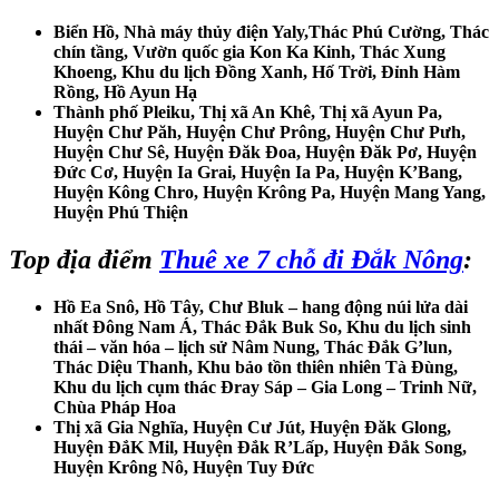
Biển Hồ, Nhà máy thủy điện Yaly,Thác Phú Cường, Thác
chín tầng, Vườn quốc gia Kon Ka Kinh, Thác Xung
Khoeng, Khu du lịch Đồng Xanh, Hố Trời, Đỉnh Hàm
Rồng, Hồ Ayun Hạ
Thành phố Pleiku, Thị xã An Khê, Thị xã Ayun Pa,
Huyện Chư Păh, Huyện Chư Prông, Huyện Chư Pưh,
Huyện Chư Sê, Huyện Đăk Đoa, Huyện Đăk Pơ, Huyện
Đức Cơ, Huyện Ia Grai, Huyện Ia Pa, Huyện K’Bang,
Huyện Kông Chro, Huyện Krông Pa, Huyện Mang Yang,
Huyện Phú Thiện
Top địa điểm
Thuê xe 7 chỗ đi Đắk Nông
:
Hồ Ea Snô, Hồ Tây, Chư Bluk – hang động núi lửa dài
nhất Đông Nam Á, Thác Đắk Buk So, Khu du lịch sinh
thái – văn hóa – lịch sử Nâm Nung, Thác Đắk G’lun,
Thác Diệu Thanh, Khu bảo tồn thiên nhiên Tà Đùng,
Khu du lịch cụm thác Đray Sáp – Gia Long – Trinh Nữ,
Chùa Pháp Hoa
Thị xã Gia Nghĩa, Huyện Cư Jút, Huyện Đăk Glong,
Huyện ĐắK Mil, Huyện Đắk R’Lấp, Huyện Đắk Song,
Huyện Krông Nô, Huyện Tuy Đức