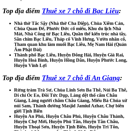
Top địa điểm
Thuê xe 7 chỗ đi Bạc Liêu
:
Nhà thờ Tắc Sậy (Nhà thờ Cha Diệp), Chùa Xiêm Cán,
Chùa Quan Đế, Phước Đức cổ miếu, Khu du lịch Nhà
Mát, Nhà Công tử Bạc Liêu, Quần thể kiến trúc nhà tây,
Sân chim Bạc Liêu, Tháp cổ Vĩnh Hưng, Vườn nhãn cổ,
Tham quan khu làm muối Bạc Liêu, Mẹ Nam Hải (Quán
Âm Phật Đài)
Thành phố Bạc Liêu, Huyện Đông Hải, Huyện Giá Rai,
Huyện Hoà Bình, Huyện Hồng Dân, Huyện Phước Long,
Huyện Vĩnh Lợi
Top địa điểm
Thuê xe 7 chỗ đi An Giang
:
Rừng tràm Trà Sư, Chùa Linh Sơn Ba Thê, Núi Ba Thê,
Di chỉ Óc Eo, Đồi Tức Dụp, Làng dệt thổ cẩm Châu
Giang, Làng người chăm Châu Giang, Miếu Bà Chúa xứ
núi Sam, Thánh đường Masjid Jamiul Azhar, Chợ biên
giới Tịnh Biên
Huyện An Phú, Huyện Châu Phú, Huyện Châu Thành,
Huyện Chợ Mới, Huyện Phú Tân, Huyện Tân Châu,
Huyện Thoại Sơn, Huyện Tịnh Biên, Huyện Tri Tôn,