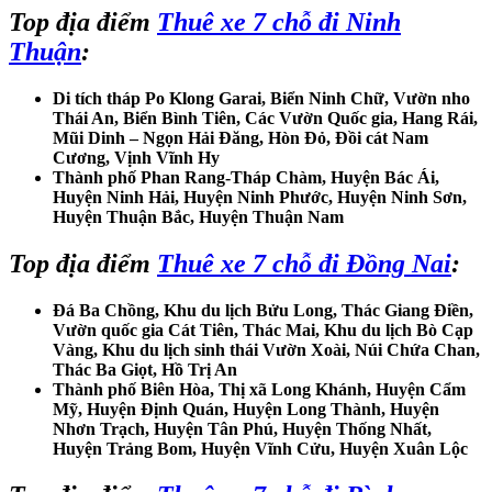
Top địa điểm
Thuê xe 7 chỗ đi Ninh
Thuận
:
Di tích tháp Po Klong Garai, Biển Ninh Chữ, Vườn nho
Thái An, Biển Bình Tiên, Các Vườn Quốc gia, Hang Rái,
Mũi Dinh – Ngọn Hải Đăng, Hòn Đỏ, Đồi cát Nam
Cương, Vịnh Vĩnh Hy
Thành phố Phan Rang-Tháp Chàm, Huyện Bác Ái,
Huyện Ninh Hải, Huyện Ninh Phước, Huyện Ninh Sơn,
Huyện Thuận Bắc, Huyện Thuận Nam
Top địa điểm
Thuê xe 7 chỗ đi Đồng Nai
:
Đá Ba Chồng, Khu du lịch Bửu Long, Thác Giang Điền,
Vườn quốc gia Cát Tiên, Thác Mai, Khu du lịch Bò Cạp
Vàng, Khu du lịch sinh thái Vườn Xoài, Núi Chứa Chan,
Thác Ba Giọt, Hồ Trị An
Thành phố Biên Hòa, Thị xã Long Khánh, Huyện Cẩm
Mỹ, Huyện Định Quán, Huyện Long Thành, Huyện
Nhơn Trạch, Huyện Tân Phú, Huyện Thống Nhất,
Huyện Trảng Bom, Huyện Vĩnh Cửu, Huyện Xuân Lộc